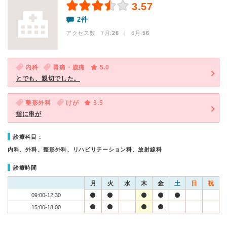
3.57
2件
アクセス数 7月:
26
| 6月:
56
内科
胃痛・腹痛
5.0
とでも、親切でした。
整形外科
けが
3.5
指に串が
診療科目：
内科、外科、整形外科、リハビリテーション科、放射線科
診療時間
月
火
水
木
金
土
日
祝
09:00-12:30
15:00-18:00