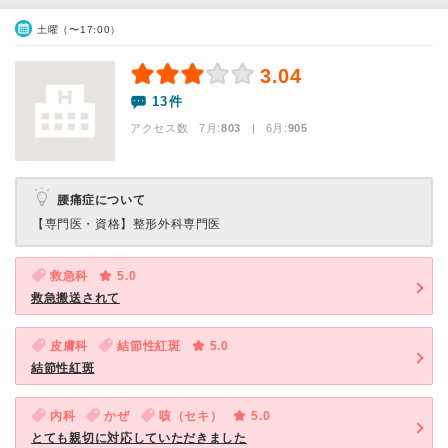
土曜（〜17:00）
3.04
13件
アクセス数 7月:
803
| 6月:
905
腰痛症について
【専門医・資格】
整形外科専門医
救急科
5.0
救急搬送されて
皮膚科
結節性紅斑
5.0
結節性紅斑
内科
かぜ
咳（セキ）
5.0
とても親切に対応していただきました