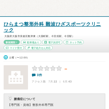
ひらまつ整形外科 難波ひざスポーツクリニ
ック
大阪府大阪市浪速区敷津東（大国町駅、今宮戎駅、今宮駅）
新規開院！
駐車場あり
電子決済可
ネット予約
マイナ受付
電子処方せん対応
土曜（〜12:00）
－
0件
アクセス数 7月:
22
| 6月:
43
腰痛症について
【専門医・資格】
整形外科専門医