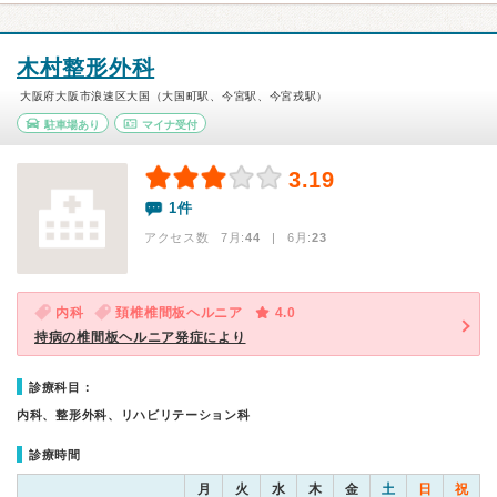
木村整形外科
大阪府大阪市浪速区大国（大国町駅、今宮駅、今宮戎駅）
駐車場あり
マイナ受付
3.19
1件
アクセス数 7月:
44
| 6月:
23
内科
頚椎椎間板ヘルニア
4.0
持病の椎間板ヘルニア発症により
診療科目：
内科、整形外科、リハビリテーション科
診療時間
月
火
水
木
金
土
日
祝