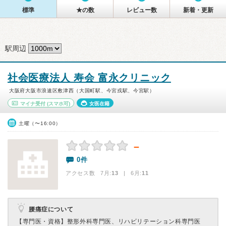
標準
★の数
レビュー数
新着・更新
駅周辺
社会医療法人 寿会 富永クリニック
大阪府大阪市浪速区敷津西（大国町駅、今宮戎駅、今宮駅）
マイナ受付
(スマホ可)
女医在籍
土曜（〜16:00）
－
0件
アクセス数 7月:
13
| 6月:
11
腰痛症について
【専門医・資格】
整形外科専門医、リハビリテーション科専門医