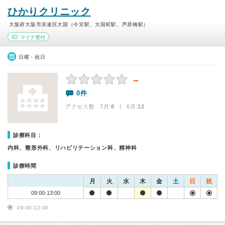
ひかりクリニック
大阪府大阪市浪速区大国（今宮駅、大国町駅、芦原橋駅）
マイナ受付
日曜・祝日
－
0件
アクセス数 7月:
8
| 6月:
12
診療科目：
内科、整形外科、リハビリテーション科、精神科
診療時間
月
火
水
木
金
土
日
祝
09:00-13:00
09:00-12:00