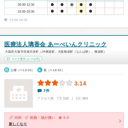
09:30-12:30
15:00-18:30
15:00-18:30
医療法人璃香会 あーべいんクリニック
大阪府大阪市浪速区湊町（JR難波駅、大阪難波駅（なんば駅）、難波駅）
マイナ受付
(スマホ可)
土曜（〜13:00）
夜（〜19:30）
3.14
7件
アクセス数 7月:
122
| 6月:
183
内科
発熱・頭が痛い
5.0
新しくなり