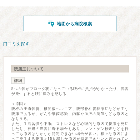
地図から病院検索
口コミを探す
腰痛症について
詳細
5つの骨がブロック状になっている腰椎に負担がかかったり、障害
が発生すると腰に痛みを感じる。
＜原因＞
腰椎の圧迫骨折、椎間板ヘルニア、腰部脊柱管狭窄症などが主な
腰痛であるが、がんや細菌感染、内臓や血液の病気なども原因と
なりうる。
また、生活習慣や不眠、ストレスなど心理的な原因で腰痛を発症
したり、神経の障害に寄る場合もあり、レントゲン検査などを行
っても原因はなかなか特定できない場合が多い。様々な原因によ
って発生する腰痛は15％程しか原因が特定できないと言われてい