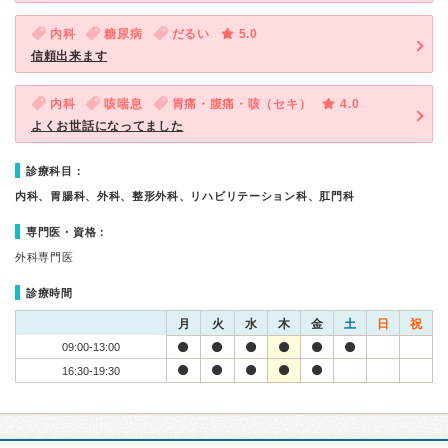
内科
糖尿病
だるい
5.0
信頼出来ます
内科
咳喘息
胃痛・腹痛・咳（セキ）
4.0
よくお世話になってました
診療科目：
内科、胃腸科、外科、整形外科、リハビリテーション科、肛門科
専門医・資格：
外科専門医
診療時間
月
火
水
木
金
土
日
祝
09:00-13:00
16:30-19:30