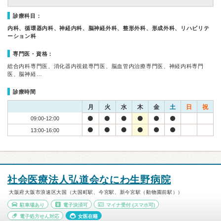
診療科目：
内科、循環器内科、神経内科、脳神経外科、整形外科、形成外科、リハビリテ
ーション科
専門医・資格：
総合内科専門医、消化器内視鏡専門医、脳血管内治療専門医、神経内科専門
医、脳神経…
診療時間
月
火
水
木
金
土
日
祝
09:00-12:00
13:00-16:00
社会医療法人弘道会なにわ生野病院
大阪府大阪市浪速区大国（大国町駅、今宮駅、新今宮駅（動物園前駅））
駐車場あり
電子決済可
マイナ受付
(スマホ可)
電子処方せん対応
女医在籍