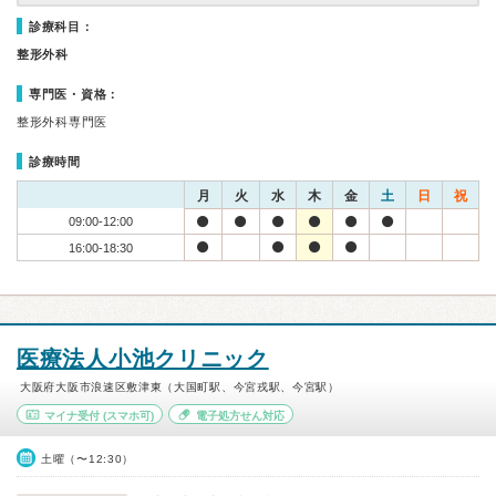
診療科目：
整形外科
専門医・資格：
整形外科専門医
診療時間
月
火
水
木
金
土
日
祝
09:00-12:00
16:00-18:30
医療法人小池クリニック
大阪府大阪市浪速区敷津東（大国町駅、今宮戎駅、今宮駅）
マイナ受付
(スマホ可)
電子処方せん対応
土曜（〜12:30）