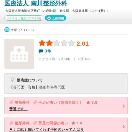
医療法人 南川整形外科
大阪府大阪市浪速区元町（JR難波駅、難波駅、大阪難波駅（なんば駅））
マイナ受付
(スマホ可)
女医在籍
土曜（〜17:00）
2.01
3件
アクセス数 7月:
341
| 6月:
435
腰痛症について
【専門医・資格】
整形外科専門医
整形外科
手足が痛い（関節を除く）
3.0
普通です。
整形外科
手足の関節が痛い
1.0
ろくに話も聞いてくれず手術のいってんばり