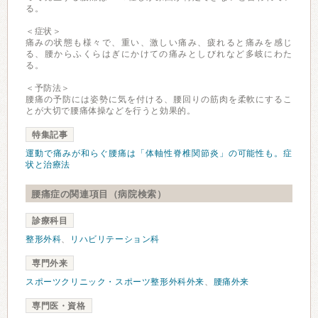
る。
＜症状＞
痛みの状態も様々で、重い、激しい痛み、疲れると痛みを感じ
る、腰からふくらはぎにかけての痛みとしびれなど多岐にわた
る。
＜予防法＞
腰痛の予防には姿勢に気を付ける、腰回りの筋肉を柔軟にするこ
とが大切で腰痛体操などを行うと効果的。
特集記事
運動で痛みが和らぐ腰痛は「体軸性脊椎関節炎」の可能性も。症
状と治療法
腰痛症の関連項目（病院検索）
診療科目
整形外科
、
リハビリテーション科
専門外来
スポーツクリニック・スポーツ整形外科外来
、
腰痛外来
専門医・資格