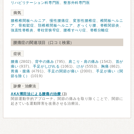
リハビリテーション科専門医
、
整形外科専門医
病気
腰椎椎間板ヘルニア
、
慢性腰痛症
、
変形性腰椎症
、
椎間板ヘルニ
ア
、
骨粗鬆症
、
頚椎椎間板ヘルニア
、
ぎっくり腰
、
脊椎関節炎
、
強直性脊椎炎
、
脊柱管狭窄症
、
腰椎すべり症
、
脊椎分離症
腰痛症の関連項目（口コミ検索）
症状
腰痛
(2802)、
背中の痛み
(795)、
肩こり・肩の痛み
(1542)、
首が
痛い
(937)、
手足がしびれる
(1061)、
けが
(5553)、
胸痛
(862)、
胃痛・腹痛
(4791)、
手足の関節が痛い
(2000)、
手足が痛い（関
節を除く）
(1019)
診療・治療法
AKA博田法による腰痛の治療
(3)
関節運動学的アプローチ。関節の痛みを取り除くことで、関節に
起きている運動障害を改善させる治療法。