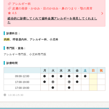
アレルギー科
皮膚の発疹・かゆみ・目のかゆみ・鼻のつまり・顎の異常
4.5
総合的に診察してくれて歯科金属アレルギーを発見してくれまし
た
診療科目：
内科
、呼吸器内科、アレルギー科、小児科
専門医・資格：
アレルギー専門医、小児科専門医
診療時間
月
火
水
木
金
土
日
祝
09:00-12:00
17:00-19:00
17:00-19:00
13:30-15:30