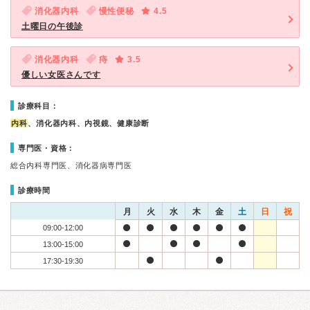
消化器内科
慢性便秘
4.5
土曜日の午後診
消化器内科
痔
3.5
優しい女医さんです
診療科目：
内科
、消化器内科、内視鏡、健康診断
専門医・資格：
総合内科専門医、消化器病専門医
診療時間
月
火
水
木
金
土
日
祝
09:00-12:00
13:00-15:00
17:30-19:30