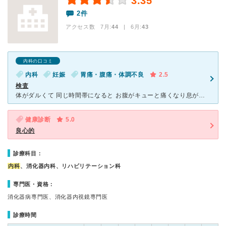
3.35
2件
アクセス数 7月:
44
| 6月:
43
内科の口コミ
内科
妊娠
胃痛・腹痛・体調不良
2.5
検査
体がダルくて 同じ時間帯になると お腹がキューと痛くなり息ができなくなる様な痛みが何日か続きました 少し痛みが治まった頃にふじた医院に行きました 尿検査とエコーをしてもらいました
健康診断
5.0
良心的
診療科目：
内科
、消化器内科、リハビリテーション科
専門医・資格：
消化器病専門医、消化器内視鏡専門医
診療時間