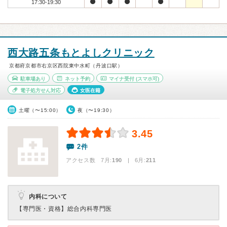
17:30-19:30
西大路五条もとよしクリニック
京都府京都市右京区西院東中水町（丹波口駅）
駐車場あり
ネット予約
マイナ受付
(スマホ可)
電子処方せん対応
女医在籍
土曜（〜15:00）
夜（〜19:30）
3.45
2件
アクセス数 7月:
190
| 6月:
211
内科について
【専門医・資格】
総合内科専門医