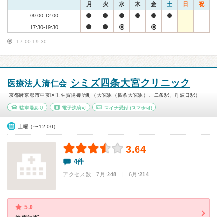
月
火
水
木
金
土
日
祝
09:00-12:00
17:30-19:30
17:00-19:30
シミズ四条大宮クリニック
医療法人清仁会
京都府京都市中京区壬生賀陽御所町（大宮駅（四条大宮駅）、二条駅、丹波口駅）
駐車場あり
電子決済可
マイナ受付
(スマホ可)
土曜（〜12:00）
3.64
4件
アクセス数 7月:
248
| 6月:
214
5.0