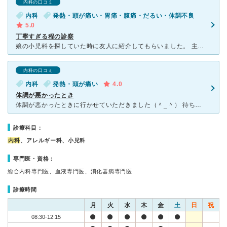
内科の口コミ
内科
発熱・頭が痛い・胃痛・腹痛・だるい・体調不良
5.0
丁寧すぎる程の診察
娘の小児科を探していた時に友人に紹介してもらいました。 主治医制度を重んじておられるので、近くの病院に通院歴がある場合は今までの病院で引き続き受診することをお勧めされますが、どうしてもこちらで診てい
内科の口コミ
内科
発熱・頭が痛い
4.0
体調が悪かったとき
体調が悪かったときに行かせていただきました（＾_＾） 待ち時間はどこの病院も同じようなものだと思います・・・^ ^ 風邪がなかなか治らずインフルエンザかなっと思ったのですが普通の風邪をこじらせただ
診療科目：
内科
、アレルギー科、小児科
専門医・資格：
総合内科専門医、血液専門医、消化器病専門医
診療時間
月
火
水
木
金
土
日
祝
08:30-12:15