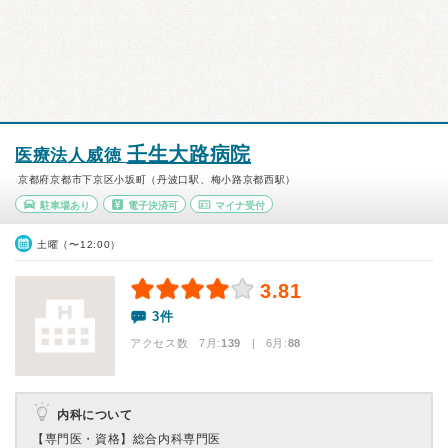
壬生大路病院
医療法人威徳
京都府京都市下京区小坂町（丹波口駅、梅小路京都西駅）
駐車場あり
電子決済可
マイナ受付
土曜（〜12:00）
3.81
3件
アクセス数 7月:
139
| 6月:
88
内科について
【専門医・資格】
総合内科専門医