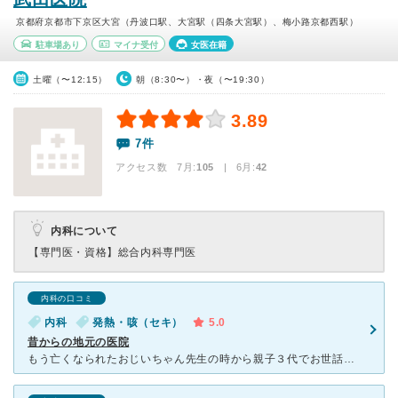
京都府京都市下京区大宮（丹波口駅、大宮駅（四条大宮駅）、梅小路京都西駅）
駐車場あり
マイナ受付
女医在籍
土曜（〜12:15）
朝（8:30〜）・夜（〜19:30）
3.89
7件
アクセス数 7月:
105
| 6月:
42
内科について
【専門医・資格】
総合内科専門医
内科の口コミ
内科
発熱・咳（セキ）
5.0
昔からの地元の医院
もう亡くなられたおじいちゃん先生の時から親子３代でお世話になっています。 おじいちゃん先生もとても朗らかで優しく、患者中心でいてくださり、いつも安心して受診しておりました。 今の院長先生もお人柄が