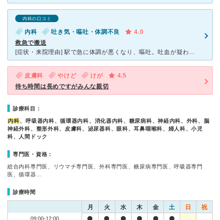
内科の口コミ
内科
吐き気・嘔吐・体調不良
4.0
救急で搬送
[症状・来院理由] 駅で急に体調が悪くなり、嘔吐。吐血が疑われたため、駅の救護室から救急で搬送されました。 [医師の診断・治療法] すぐに点滴などの処置が行なわれました。 また吐血するかもしれ
皮膚科
やけど
けが
4.5
待ち時間は長めですがみんな親切
診療科目：
内科
、呼吸器内科、循環器内科、消化器内科、糖尿病科、神経内科、外科、脳
神経外科、整形外科、皮膚科、泌尿器科、眼科、耳鼻咽喉科、婦人科、小児
科、人間ドック
専門医・資格：
総合内科専門医、リウマチ専門医、外科専門医、糖尿病専門医、呼吸器専門
医、循環器…
診療時間
月
火
水
木
金
土
日
祝
09:00-12:00