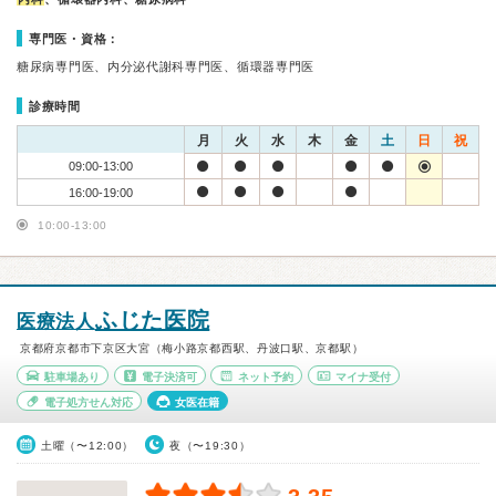
専門医・資格：
糖尿病専門医、内分泌代謝科専門医、循環器専門医
診療時間
月
火
水
木
金
土
日
祝
09:00-13:00
16:00-19:00
10:00-13:00
ふじた医院
医療法人
京都府京都市下京区大宮（梅小路京都西駅、丹波口駅、京都駅）
駐車場あり
電子決済可
ネット予約
マイナ受付
電子処方せん対応
女医在籍
土曜（〜12:00）
夜（〜19:30）