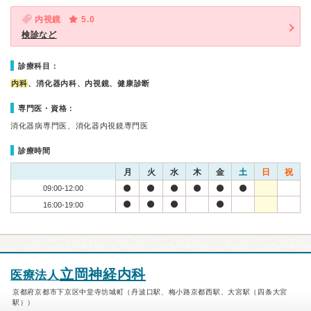
内視鏡
5.0
検診など
診療科目：
内科
、消化器内科、内視鏡、健康診断
専門医・資格：
消化器病専門医、消化器内視鏡専門医
診療時間
月
火
水
木
金
土
日
祝
09:00-12:00
16:00-19:00
立岡神経内科
医療法人
京都府京都市下京区中堂寺坊城町（丹波口駅、梅小路京都西駅、大宮駅（四条大宮
駅））