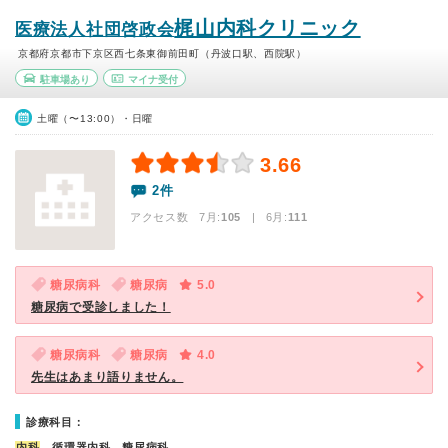
梶山内科クリニック
医療法人社団啓政会
京都府京都市下京区西七条東御前田町（丹波口駅、西院駅）
駐車場あり
マイナ受付
土曜（〜13:00）・日曜
3.66
2件
アクセス数 7月:
105
| 6月:
111
糖尿病科
糖尿病
5.0
糖尿病で受診しました！
糖尿病科
糖尿病
4.0
先生はあまり語りません。
診療科目：
内科
、循環器内科、糖尿病科