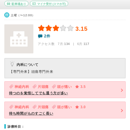
駐車場あり
マイナ受付
(スマホ可)
土曜（〜12:00）
3.15
2件
アクセス数 7月:
134
| 6月:
117
内科について
【専門外来】
頭痛専門外来
神経内科
片頭痛
頭が痛い
3.5
待つのを覚悟してでも通う方が多い
神経内科
片頭痛
頭が痛い
3.0
待ち時間がものすごく長い
診療科目：