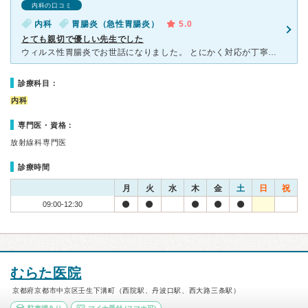
内科の口コミ
内科
胃腸炎（急性胃腸炎）
5.0
とても親切で優しい先生でした
ウィルス性胃腸炎でお世話になりました。 とにかく対応が丁寧で、こちらが不安に思っていることを丁寧に答えて下さります。 急遽、胃カメラの検査をする事になったのですが、 初めての経験の私は緊張し
診療科目：
内科
専門医・資格：
放射線科専門医
診療時間
月
火
水
木
金
土
日
祝
09:00-12:30
むらた医院
京都府京都市中京区壬生下溝町（西院駅、丹波口駅、西大路三条駅）