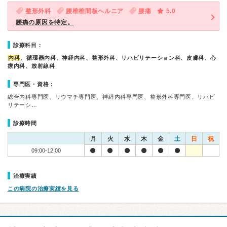
整形外科
腰椎椎間板ヘルニア
腰痛
5.0
腰痛の原因を特定。
診療科目：
内科
、循環器内科、神経内科、整形外科、リハビリテーション科、皮膚科、心
療内科、放射線科
専門医・資格：
総合内科専門医、リウマチ専門医、神経内科専門医、整形外科専門医、リハビ
リテーシ…
診療時間
月
火
水
木
金
土
日
祝
09:00-12:00
治療実績
この病院の治療実績を見る