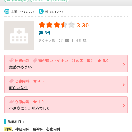
駐車場あり
マイナ受付
(スマホ可)
土曜（〜12:00）
朝（8:30〜）
3.30
3件
アクセス数 7月:
55
| 6月:
51
神経内科
頭が痛い・めまい・吐き気・嘔吐
5.0
突然のめまい
心療内科
4.5
面白い先生
心療内科
1.0
小馬鹿にした対応でした
診療科目：
内科
、神経内科、精神科、心療内科