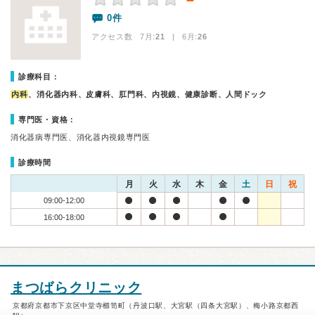
－
0件
アクセス数 7月:
21
| 6月:
26
診療科目：
内科
、消化器内科、皮膚科、肛門科、内視鏡、健康診断、人間ドック
専門医・資格：
消化器病専門医、消化器内視鏡専門医
診療時間
月
火
水
木
金
土
日
祝
09:00-12:00
16:00-18:00
まつばらクリニック
京都府京都市下京区中堂寺櫛笥町（丹波口駅、大宮駅（四条大宮駅）、梅小路京都西