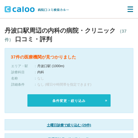
丹波口駅周辺の内科の病院・クリニック
（37
口コミ・評判
件）
37件の医療機関が見つかりました
エリア・駅
丹波口駅 (1000m)
診療科目
内科
名称
なし
詳細条件
なし (曜日や時間帯を指定できます)
条件変更・絞り込み
土曜日診療で絞り込む (29件)