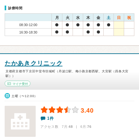
診療時間
月
火
水
木
金
土
日
祝
08:30-12:00
16:30-18:30
たかあきクリニック
京都府京都市下京区中堂寺坊城町（丹波口駅、梅小路京都西駅、大宮駅（四条大宮
駅））
マイナ受付
土曜（〜12:00）
3.40
1件
アクセス数 7月:
48
| 6月:
76