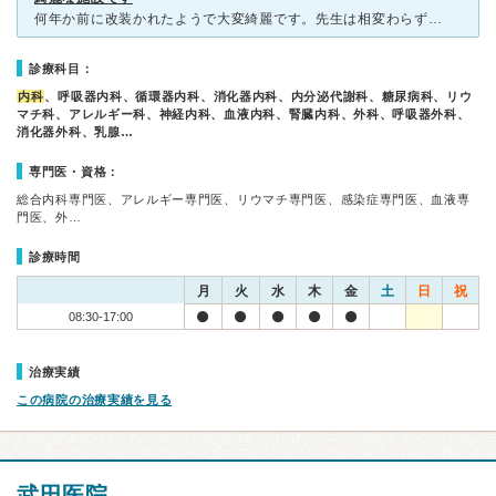
何年か前に改装かれたようで大変綺麗です。先生は相変わらず優しいです。大病院なので、待ち時間は長いですが、どこの大病院もこんな感じだと思います。治療の方は丁寧だし、先生も責任感があり、とても満足していま
診療科目：
内科
、呼吸器内科、循環器内科、消化器内科、内分泌代謝科、糖尿病科、リウ
マチ科、アレルギー科、神経内科、血液内科、腎臓内科、外科、呼吸器外科、
消化器外科、乳腺…
専門医・資格：
総合内科専門医、アレルギー専門医、リウマチ専門医、感染症専門医、血液専
門医、外…
診療時間
月
火
水
木
金
土
日
祝
08:30-17:00
治療実績
この病院の治療実績を見る
武田医院