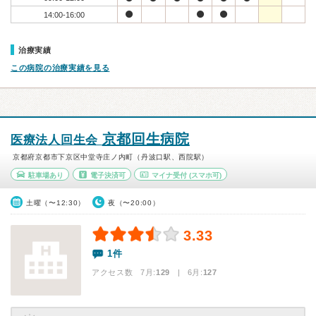
14:00-16:00
治療実績
この病院の治療実績を見る
京都回生病院
医療法人回生会
京都府京都市下京区中堂寺庄ノ内町（丹波口駅、西院駅）
駐車場あり
電子決済可
マイナ受付
(スマホ可)
土曜（〜12:30）
夜（〜20:00）
3.33
1件
アクセス数 7月:
129
| 6月:
127