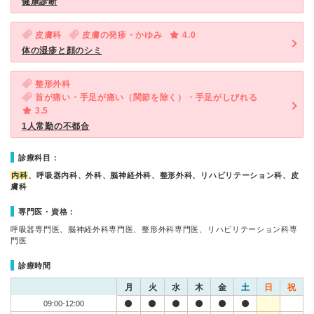
健康診断
皮膚科
皮膚の発疹・かゆみ
4.0
体の湿疹と顔のシミ
整形外科
首が痛い・手足が痛い（関節を除く）・手足がしびれる
3.5
1人常勤の不都合
診療科目：
内科
、呼吸器内科、外科、脳神経外科、整形外科、リハビリテーション科、皮
膚科
専門医・資格：
呼吸器専門医、脳神経外科専門医、整形外科専門医、リハビリテーション科専
門医
診療時間
月
火
水
木
金
土
日
祝
09:00-12:00