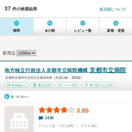
37
件の検索結果
表示順について
標準
★の数
レビュー数
新着・更新
駅周辺
京都市立病院
地方独立行政法人京都市立病院機構
京都府京都市中京区壬生東高田町（丹波口駅、西院駅）
駐車場あり
電子決済可
マイナ受付
電子処方せん対応
朝（8:30〜）
3.95
34件
アクセス数 7月:
1,591
| 6月:
1,762