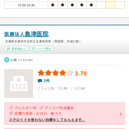
13:30-16:30
島津医院
医療法人
京都府京都市中京区壬生東高田町（西院駅、丹波口駅）
駐車場あり
マイナ受付
土曜（〜12:00）
3.79
2件
アクセス数 7月:
85
| 6月:
66
アレルギー科
アトピー性皮膚炎
皮膚の発疹・かゆみ
5.0
ステロイドを使わない治療をしてもらえます。