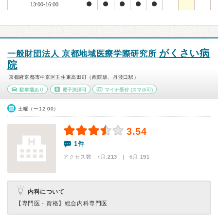
13:00-16:00
がくさい病
一般財団法人 京都地域医療学際研究所
院
京都府京都市中京区壬生東高田町（西院駅、丹波口駅）
駐車場あり
電子決済可
マイナ受付
(スマホ可)
土曜（〜12:00）
3.54
1件
アクセス数 7月:
213
| 6月:
191
内科について
【専門医・資格】
総合内科専門医