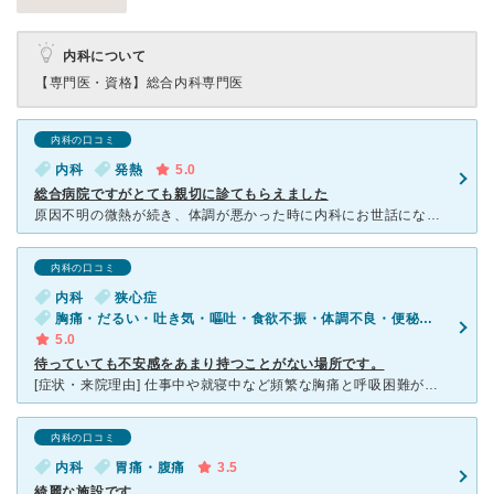
内科について
【専門医・資格】
総合内科専門医
内科の口コミ
内科
発熱
5.0
総合病院ですがとても親切に診てもらえました
原因不明の微熱が続き、体調が悪かった時に内科にお世話になりました。 その当時は経験したこともなかった不調が続き、様々な検査をすることになって心配だったのですが、担当していただいた感染症内科の先生が検
内科の口コミ
内科
狭心症
胸痛・だるい・吐き気・嘔吐・食欲不振・体調不良・便秘・慢性の下痢
5.0
待っていても不安感をあまり持つことがない場所です。
[症状・来院理由] 仕事中や就寝中など頻繁な胸痛と呼吸困難が約3ヶ月間続いています。日を増すごとに少しの動きでも 症状が悪化するため検査を目的に受診しています。24時間の心電図モニターと負荷運動心
内科の口コミ
内科
胃痛・腹痛
3.5
綺麗な施設です