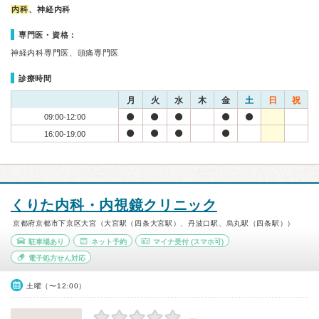
内科
、神経内科
専門医・資格：
神経内科専門医、頭痛専門医
診療時間
月
火
水
木
金
土
日
祝
09:00-12:00
16:00-19:00
くりた内科・内視鏡クリニック
京都府京都市下京区大宮（大宮駅（四条大宮駅）、丹波口駅、烏丸駅（四条駅））
駐車場あり
ネット予約
マイナ受付
(スマホ可)
電子処方せん対応
土曜（〜12:00）