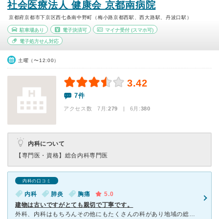
社会医療法人 健康会 京都南病院
京都府京都市下京区西七条南中野町（梅小路京都西駅、西大路駅、丹波口駅）
駐車場あり
電子決済可
マイナ受付
(スマホ可)
電子処方せん対応
土曜（〜12:00）
3.42
7件
アクセス数 7月:
279
| 6月:
380
内科について
【専門医・資格】
総合内科専門医
内科の口コミ
内科
肺炎
胸痛
5.0
建物は古いですがとても親切で丁寧です。
外科、内科はもちろんその他にもたくさんの科があり地域の総合病院です。 内科でよく行きますが林先生という方に毎回見て頂いています。他で医院もやっておられる先生なのですがとても親切で風邪などになった時に