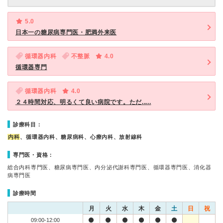
5.0
日本一の糖尿病専門医・肥満外来医
循環器内科
不整脈
4.0
循環器専門
循環器内科
4.0
２４時間対応、明るくて良い病院です。ただ.....
診療科目：
内科
、循環器内科、糖尿病科、心療内科、放射線科
専門医・資格：
総合内科専門医、糖尿病専門医、内分泌代謝科専門医、循環器専門医、消化器
病専門医
診療時間
月
火
水
木
金
土
日
祝
09:00-12:00