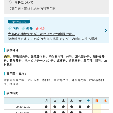
内科について
【専門医・資格】
総合内科専門医
内科の口コミ
内科
発熱
4.5
大きめの病院ですが，かかりつけの病院です。
診療科目も多く，比較的大きな病院ですが，内科の先生も看護師さんもとても気さくな方が多く，覚えてくれているので，かかりつけの内科です。 大きな病院なので，多少待ち時間は発生しますが，大病院ほどではあり
診療科目：
内科
、呼吸器内科、循環器内科、消化器内科、外科、消化器外科、脳神経外
科、整形外科、リハビリテーション科、皮膚科、泌尿器科、肛門科、眼科、放
射線科
専門医・資格：
総合内科専門医、アレルギー専門医、血液専門医、外科専門医、呼吸器専門
医、循環器…
診療時間
月
火
水
木
金
土
日
祝
09:30-12:30
17:30-20:00