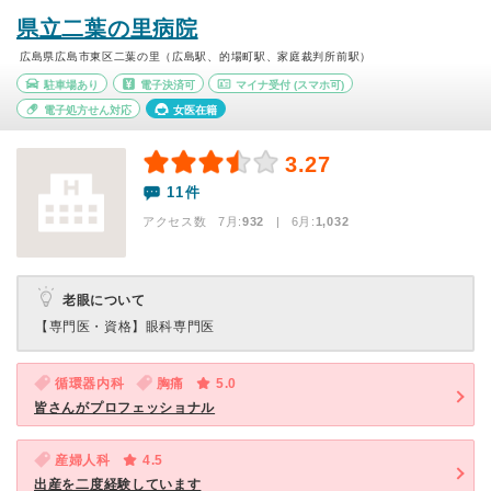
県立二葉の里病院
広島県広島市東区二葉の里（広島駅、的場町駅、家庭裁判所前駅）
駐車場あり
電子決済可
マイナ受付
(スマホ可)
電子処方せん対応
女医在籍
3.27
11件
アクセス数 7月:
932
| 6月:
1,032
老眼について
【専門医・資格】
眼科専門医
循環器内科
胸痛
5.0
皆さんがプロフェッショナル
産婦人科
4.5
出産を二度経験しています