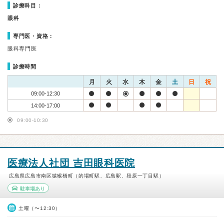
診療科目：
眼科
専門医・資格：
眼科専門医
診療時間
月
火
水
木
金
土
日
祝
09:00-12:30
14:00-17:00
09:00-10:30
医療法人社団 吉田眼科医院
広島県広島市南区猿猴橋町（的場町駅、広島駅、段原一丁目駅）
駐車場あり
土曜（〜12:30）