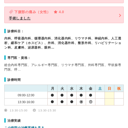
下腹部の痛み（女性）
4.0
手術しました
診療科目：
内科、呼吸器内科、循環器内科、消化器内科、リウマチ科、神経内科、人工透
析、緩和ケア（ホスピス）、外科、消化器外科、整形外科、リハビリテーショ
ン科、皮膚科、泌尿器科、眼科…
専門医・資格：
総合内科専門医、アレルギー専門医、リウマチ専門医、外科専門医、甲状腺専
門医、呼…
診療時間
月
火
水
木
金
土
日
祝
09:00-12:00
13:30-16:00
13:30-15:00
13:30-15:30
治療実績
この病院の治療実績を見る