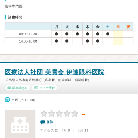
眼科専門医
診療時間
月
火
水
木
金
土
日
祝
09:00-12:30
14:30-18:00
医療法人社団 美貴会 伊達眼科医院
広島県広島市南区松原町（広島駅、的場町駅、稲荷町駅）
駐車場あり
マイナ受付
土曜（〜13:00）
－
0件
アクセス数 7月:
9
| 6月:
11