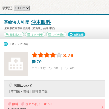
駅周辺
沖本眼科
医療法人社団
広島県広島市東区光町（広島駅、的場町駅）
駐車場あり
ネット予約
マイナ受付
女医在籍
土曜（〜17:00）
3.76
7件
アクセス数 7月:
381
| 6月:
491
老眼について
【専門医・資格】
眼科専門医
眼科
視力の低下
5.0