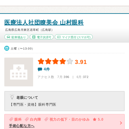
医療法人社団瞭美会 山村眼科
広島県広島市東区若草町（広島駅）
駐車場あり
電子決済可
マイナ受付
(スマホ可)
土曜（〜13:00）
3.91
4件
アクセス数 7月:
396
| 6月:
372
老眼について
【専門医・資格】
眼科専門医
眼科
白内障
視力の低下・目のかゆみ
5.0
手術心配な方へ