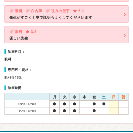
眼科
白内障
視力の低下
5.0
先生がすごく丁寧で説明もよくしてくださいます
眼科
3.5
優しい先生
診療科目：
眼科
専門医・資格：
眼科専門医
診療時間
月
火
水
木
金
土
日
祝
09:00-13:00
15:00-18:00