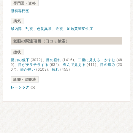
専門医・資格
眼科専門医
病気
緑内障
、
乱視
、
色覚異常
、
近視
、
加齢黄斑変性症
老眼の関連項目（口コミ検索）
症状
視力の低下
(3072)、
目の疲れ
(1416)、
二重に見える・かすむ
(48
9)、
目がチラチラする
(634)、
歪んで見える
(411)、
目の痛み
(23
07)、
頭が痛い
(6103)、
疲れ
(455)
診療・治療法
レーシック
(5)