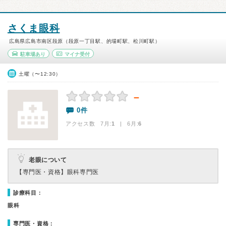
さくま眼科
広島県広島市南区段原（段原一丁目駅、的場町駅、松川町駅）
駐車場あり
マイナ受付
土曜（〜12:30）
－
0件
アクセス数 7月:
1
| 6月:
6
老眼について
【専門医・資格】
眼科専門医
診療科目：
眼科
専門医・資格：