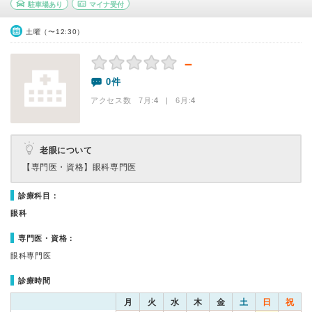
駐車場あり
マイナ受付
土曜（〜12:30）
－
0件
アクセス数 7月:
4
| 6月:
4
老眼について
【専門医・資格】
眼科専門医
診療科目：
眼科
専門医・資格：
眼科専門医
診療時間
月
火
水
木
金
土
日
祝