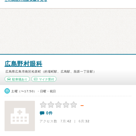
広島野村眼科
広島県広島市南区松原町（的場町駅、広島駅、段原一丁目駅）
駐車場あり
マイナ受付
土曜（〜17:50）・日曜・祝日
－
0件
アクセス数 7月:
42
| 6月:
32