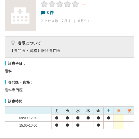
－
0件
アクセス数 7月:
7
| 6月:
11
老眼について
【専門医・資格】
眼科専門医
診療科目：
眼科
専門医・資格：
眼科専門医
診療時間
月
火
水
木
金
土
日
祝
09:00-12:30
15:00-18:00