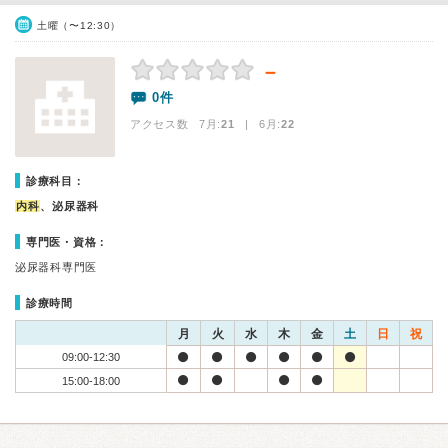
土曜（〜12:30）
－
0件
アクセス数 7月:
21
| 6月:
22
診療科目：
内科
、泌尿器科
専門医・資格：
泌尿器科専門医
診療時間
月
火
水
木
金
土
日
祝
09:00-12:30
15:00-18:00