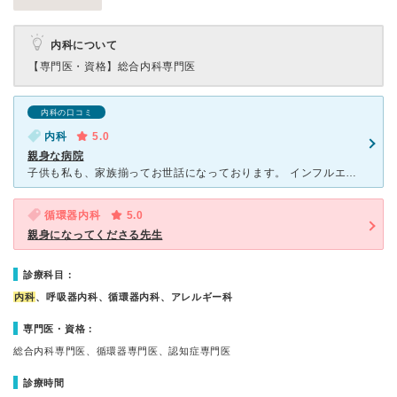
内科について
【専門医・資格】
総合内科専門医
内科の口コミ
内科
5.0
親身な病院
子供も私も、家族揃ってお世話になっております。 インフルエンザの予防接種も絶対に【かじやま内科循環器科】でお願いしてます。 先生も看護婦さんもとても優しく、とにかく診察が丁寧で、毎回診察結果など絵
循環器内科
5.0
親身になってくださる先生
診療科目：
内科
、呼吸器内科、循環器内科、アレルギー科
専門医・資格：
総合内科専門医、循環器専門医、認知症専門医
診療時間