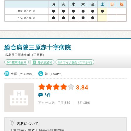
月
火
水
木
金
土
日
祝
08:30-12:30
15:00-18:00
総合病院三原赤十字病院
広島県三原市東町（三原駅）
駐車場あり
電子決済可
マイナ受付
(スマホ可)
土曜（〜12:00）
朝（8:40〜）
3.84
3件
アクセス数 7月:
339
| 6月:
396
内科について
【専門医・資格】
総合内科専門医