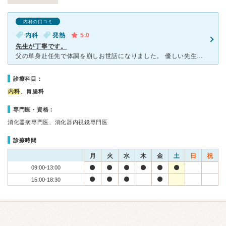
内科の口コミ
内科
発熱
5.0
先生が丁寧です。
父の単身赴任先で体調を崩しお世話になりました。 優しい先生が丁寧に診て下さります。 私も、初めての病院でドキドキしていたのですが先生が笑顔で対応してくださるので安心です。 視診が終わると体調が良
診療科目：
内科
、胃腸科
専門医・資格：
消化器病専門医、消化器内視鏡専門医
診療時間
月
火
水
木
金
土
日
祝
09:00-13:00
15:00-18:30