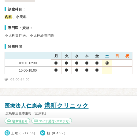
診療科目：
内科
、小児科
専門医・資格：
小児科専門医、小児神経専門医
診療時間
月
火
水
木
金
土
日
祝
09:00-12:30
15:00-18:00
09:00-14:00
港町クリニック
医療法人仁康会
広島県三原市港町（三原駅）
駐車場あり
マイナ受付
(スマホ可)
土曜（〜17:00）
朝（8:40〜）