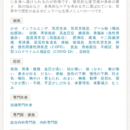
に全身へ届けられるのが特徴です。慢性的な疲労感や身体の重
さ、肌の悩みなど、多角的なケアを求める方に選ばれている、世
界中で歴史のあるポピュラーな点滴メニューの一つです。
病気
かぜ
、
インフルエンザ
、
気管支炎
、
気管支喘息
、
プール熱（咽頭
結膜熱）
、
頭痛
、
帯状疱疹
、
高血圧症
、
糖尿病
、
胃腸炎（急性胃
腸炎）
、
脂質異常症（高脂血症）
、
肥満症
、
痛風
、
十二指腸潰
瘍
、
胃潰瘍
、
逆流性食道炎
、
便秘
、
咳喘息
、
急性気管支炎
、
肺
炎
、
慢性閉塞性肺疾患（COPD）
、
貧血
、
骨粗鬆症
、
不眠症
、
新
型コロナウイルス感染症（COVID-19）
、
花粉症
症状
発熱
、
胃痛・腹痛
、
血圧が高い
、
頭が痛い
、
咳（セキ）
、
喉が痛
い
、
鼻水が出る
、
だるい
、
便秘
、
急性の下痢
、
慢性の下痢
、
吐き
気・嘔吐
、
胸やけ・胃もたれ
、
めまい
、
胸痛
、
動悸・息切れ
、
寝
つきが悪い・不眠
、
手足がしびれる
、
体重増加
、
体重減少
、
むく
み
専門外来
頭痛専門外来
専門医・資格
総合内科専門医
、
内科専門医