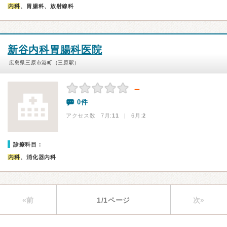
内科
、胃腸科、放射線科
新谷内科胃腸科医院
広島県三原市港町（三原駅）
－
0件
アクセス数 7月:
11
| 6月:
2
診療科目：
内科
、消化器内科
«前
1/1ページ
次»