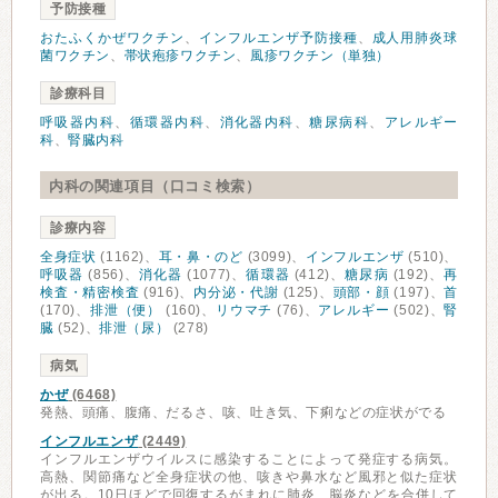
予防接種
おたふくかぜワクチン
、
インフルエンザ予防接種
、
成人用肺炎球
菌ワクチン
、
帯状疱疹ワクチン
、
風疹ワクチン（単独）
診療科目
呼吸器内科
、
循環器内科
、
消化器内科
、
糖尿病科
、
アレルギー
科
、
腎臓内科
内科の関連項目（口コミ検索）
診療内容
全身症状
(1162)、
耳・鼻・のど
(3099)、
インフルエンザ
(510)、
呼吸器
(856)、
消化器
(1077)、
循環器
(412)、
糖尿病
(192)、
再
検査・精密検査
(916)、
内分泌・代謝
(125)、
頭部・顔
(197)、
首
(170)、
排泄（便）
(160)、
リウマチ
(76)、
アレルギー
(502)、
腎
臓
(52)、
排泄（尿）
(278)
病気
かぜ
(6468)
発熱、頭痛、腹痛、だるさ、咳、吐き気、下痢などの症状がでる
インフルエンザ
(2449)
インフルエンザウイルスに感染することによって発症する病気。
高熱、関節痛など全身症状の他、咳きや鼻水など風邪と似た症状
が出る。10日ほどで回復するがまれに肺炎、脳炎などを合併して