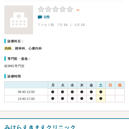
－
0件
アクセス数 7月:
16
| 6月:
15
診療科目：
内科
、精神科、心療内科
専門医・資格：
精神科専門医
診療時間
月
火
水
木
金
土
日
祝
08:40-12:00
13:40-17:00
みはらえきまえクリニック