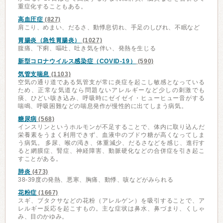
重症化することもある。
高血圧症
(827)
肩こり、めまい、だるさ、動悸息切れ、手足のしびれ、不眠など
胃腸炎（急性胃腸炎）
(1027)
腹痛、下痢、嘔吐、吐き気を伴い、発熱を生じる
新型コロナウイルス感染症（COVID-19）
(590)
気管支喘息
(1103)
空気の通り道である気管支が常に炎症を起こし敏感となっている
ため、正常な気道なら問題ないアレルギーなど少しの刺激でも
痰、ひどい咳き込み、呼吸時にゼイゼイ・ヒューヒュー音がする
喘鳴、呼吸困難などの喘息発作が慢性的に出てしまう病気。
糖尿病
(568)
インスリンというホルモンが不足することで、体内に取り込んだ
栄養素をうまく利用できず、血液中のブドウ糖が高くなってしま
う病気。 多尿、喉の渇き、体重減少、だるさなどを感じ、進行す
ると網膜症、腎症、神経障害、動脈硬化などの合併症を引き起こ
すことがある。
肺炎
(473)
38-39度の発熱、悪寒、胸痛、動悸、咳などがみられる
花粉症
(1667)
スギ、ブタクサなどの花粉（アレルゲン）を吸引することで、ア
レルギー反応を起こすもの。主な症状は鼻水、鼻づまり、くしゃ
み、目のかゆみ。