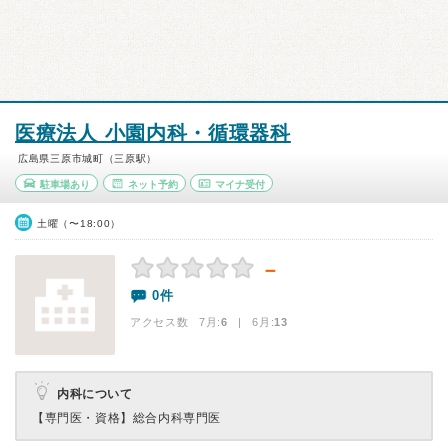
医療法人 小園内科・循環器科
広島県三原市城町（三原駅）
駐車場あり
ネット予約
マイナ受付
土曜（〜18:00）
－
0件
アクセス数 7月:
6
| 6月:
13
内科について
【専門医・資格】
総合内科専門医