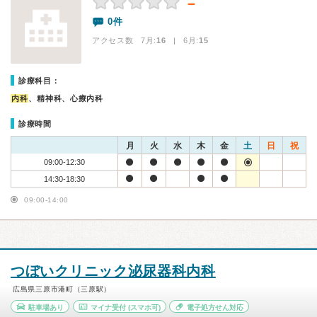
－
0件
アクセス数 7月:
16
| 6月:
15
診療科目：
内科
、精神科、心療内科
診療時間
月
火
水
木
金
土
日
祝
09:00-12:30
14:30-18:30
09:00-14:00
つぼいクリニック泌尿器科内科
広島県三原市港町（三原駅）
駐車場あり
マイナ受付
(スマホ可)
電子処方せん対応