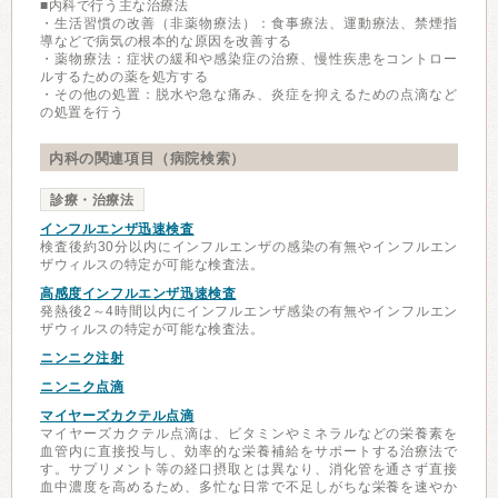
■内科で行う主な治療法
・生活習慣の改善（非薬物療法）：食事療法、運動療法、禁煙指
導などで病気の根本的な原因を改善する
・薬物療法：症状の緩和や感染症の治療、慢性疾患をコントロー
ルするための薬を処方する
・その他の処置：脱水や急な痛み、炎症を抑えるための点滴など
の処置を行う
内科の関連項目（病院検索）
診療・治療法
インフルエンザ迅速検査
検査後約30分以内にインフルエンザの感染の有無やインフルエン
ザウィルスの特定が可能な検査法。
高感度インフルエンザ迅速検査
発熱後2～4時間以内にインフルエンザ感染の有無やインフルエン
ザウィルスの特定が可能な検査法。
ニンニク注射
ニンニク点滴
マイヤーズカクテル点滴
マイヤーズカクテル点滴は、ビタミンやミネラルなどの栄養素を
血管内に直接投与し、効率的な栄養補給をサポートする治療法で
す。サプリメント等の経口摂取とは異なり、消化管を通さず直接
血中濃度を高めるため、多忙な日常で不足しがちな栄養を速やか