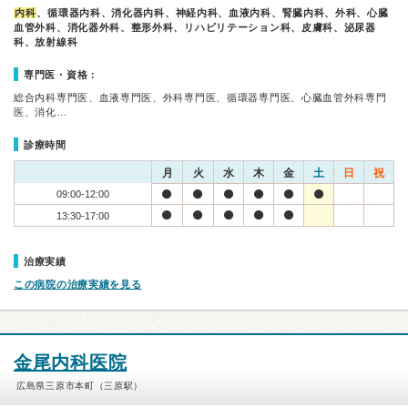
内科
、循環器内科、消化器内科、神経内科、血液内科、腎臓内科、外科、心臓
血管外科、消化器外科、整形外科、リハビリテーション科、皮膚科、泌尿器
科、放射線科
専門医・資格：
総合内科専門医、血液専門医、外科専門医、循環器専門医、心臓血管外科専門
医、消化…
診療時間
月
火
水
木
金
土
日
祝
09:00-12:00
13:30-17:00
治療実績
この病院の治療実績を見る
金尾内科医院
広島県三原市本町（三原駅）