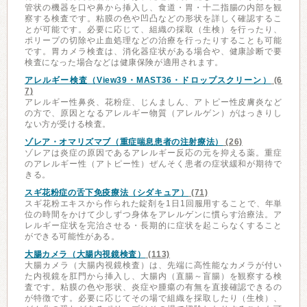
管状の機器を口や鼻から挿入し、食道・胃・十二指腸の内部を観
察する検査です。粘膜の色や凹凸などの形状を詳しく確認するこ
とが可能です。必要に応じて、組織の採取（生検）を行ったり、
ポリープの切除や止血処理などの治療を行ったりすることも可能
です。胃カメラ検査は、消化器症状がある場合や、健康診断で要
検査になった場合などは健康保険が適用されます。
アレルギー検査（View39・MAST36・ドロップスクリーン）
(6
7)
アレルギー性鼻炎、花粉症、じんましん、アトピー性皮膚炎など
の方で、原因となるアレルギー物質（アレルゲン）がはっきりし
ない方が受ける検査。
ゾレア・オマリズマブ（重症喘息患者の注射療法）
(26)
ゾレアは炎症の原因であるアレルギー反応の元を抑える薬。重症
のアレルギー性（アトピー性）ぜんそく患者の症状緩和が期待で
きる。
スギ花粉症の舌下免疫療法（シダキュア）
(71)
スギ花粉エキスから作られた錠剤を1日1回服用することで、年単
位の時間をかけて少しずつ身体をアレルゲンに慣らす治療法。ア
レルギー症状を完治させる・長期的に症状を起こらなくすること
ができる可能性がある。
大腸カメラ（大腸内視鏡検査）
(113)
大腸カメラ（大腸内視鏡検査）は、先端に高性能なカメラが付い
た内視鏡を肛門から挿入し、大腸内（直腸～盲腸）を観察する検
査です。粘膜の色や形状、炎症や腫瘍の有無を直接確認できるの
が特徴です。必要に応じてその場で組織を採取したり（生検）、