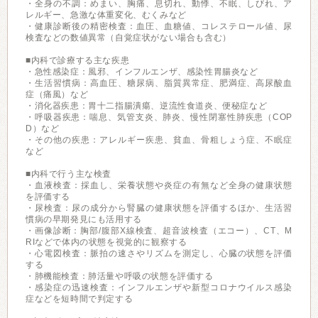
・全身の不調：めまい、胸痛、息切れ、動悸、不眠、しびれ、ア
レルギー、急激な体重変化、むくみなど
・健康診断後の精密検査：血圧、血糖値、コレステロール値、尿
検査などの数値異常（自覚症状がない場合も含む）
■内科で診療する主な疾患
・急性感染症：風邪、インフルエンザ、感染性胃腸炎など
・生活習慣病：高血圧、糖尿病、脂質異常症、肥満症、高尿酸血
症（痛風）など
・消化器疾患：胃十二指腸潰瘍、逆流性食道炎、便秘症など
・呼吸器疾患：喘息、気管支炎、肺炎、慢性閉塞性肺疾患（COP
D）など
・その他の疾患：アレルギー疾患、貧血、骨粗しょう症、不眠症
など
■内科で行う主な検査
・血液検査：採血し、栄養状態や炎症の有無など全身の健康状態
を評価する
・尿検査：尿の成分から腎臓の健康状態を評価するほか、生活習
慣病の早期発見にも活用する
・画像診断：胸部/腹部X線検査、超音波検査（エコー）、CT、M
RIなどで体内の状態を視覚的に観察する
・心電図検査：脈拍の速さやリズムを測定し、心臓の状態を評価
する
・肺機能検査：肺活量や呼吸の状態を評価する
・感染症の迅速検査：インフルエンザや新型コロナウイルス感染
症などを短時間で判定する