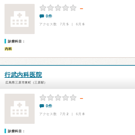
－
0件
アクセス数 7月:
5
| 6月:
6
診療科目：
内科
行武内科医院
広島県三原市東町（三原駅）
－
0件
アクセス数 7月:
2
| 6月:
8
診療科目：