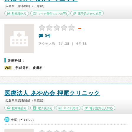
広島県三原市城町（三原駅）
駐車場あり
マイナ受付
(スマホ可)
電子処方せん対応
－
0件
アクセス数 7月:
38
| 6月:
38
診療科目：
内科
、形成外科、皮膚科
医療法人 あやめ会 押尾クリニック
広島県三原市城町（三原駅）
駐車場あり
電子決済可
マイナ受付
電子処方せん対応
土曜（〜14:00）