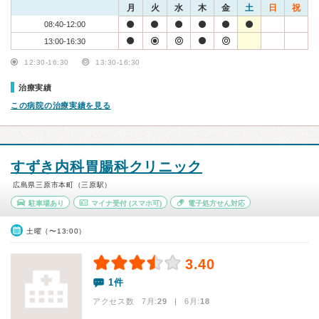
月
火
水
木
金
土
日
祝
08:40-12:00
13:00-16:30
12:30-16:30
13:30-16:30
治療実績
この病院の治療実績を見る
すずき内科胃腸科クリニック
広島県三原市本町（三原駅）
駐車場あり
マイナ受付
(スマホ可)
電子処方せん対応
土曜（〜13:00）
3.40
1件
アクセス数 7月:
29
| 6月:
18