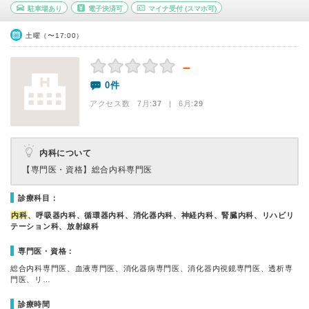
駐車場あり
電子決済可
マイナ受付
(スマホ可)
土曜（〜17:00）
－
0件
アクセス数 7月:
37
| 6月:
29
内科について
【専門医・資格】
総合内科専門医
診療科目：
内科
、呼吸器内科、循環器内科、消化器内科、神経内科、腎臓内科、リハビリ
テーション科、放射線科
専門医・資格：
総合内科専門医、血液専門医、消化器病専門医、消化器内視鏡専門医、透析専
門医、リ…
診療時間