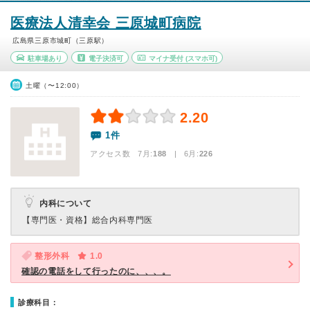
医療法人清幸会 三原城町病院
広島県三原市城町（三原駅）
駐車場あり
電子決済可
マイナ受付
(スマホ可)
土曜（〜12:00）
2.20
1件
アクセス数 7月:
188
| 6月:
226
内科について
【専門医・資格】
総合内科専門医
整形外科
1.0
確認の電話をして行ったのに、、、。
診療科目：