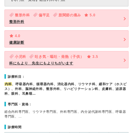
整形外科
偏平足
股関節の痛み
5.0
整形外科
4.0
健康診断
小児科
吐き気・嘔吐・発熱（子供）
3.5
科にもより 先生にもよりちがいます
診療科目：
内科
、呼吸器内科、循環器内科、消化器内科、リウマチ科、緩和ケア（ホスピ
ス）、外科、脳神経外科、整形外科、リハビリテーション科、皮膚科、泌尿器
科、眼科、耳鼻咽…
専門医・資格：
総合内科専門医、リウマチ専門医、外科専門医、内分泌代謝科専門医、呼吸器
専門医、…
診療時間