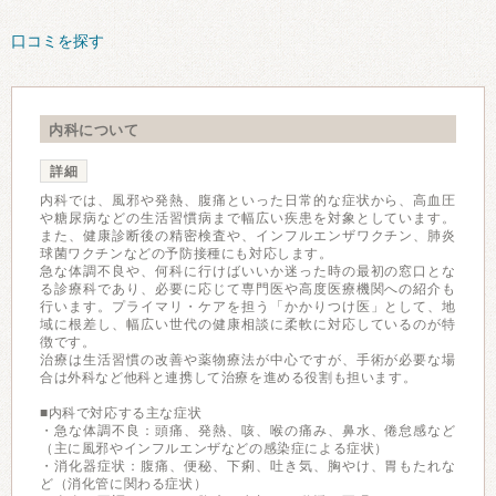
口コミを探す
内科について
詳細
内科では、風邪や発熱、腹痛といった日常的な症状から、高血圧
や糖尿病などの生活習慣病まで幅広い疾患を対象としています。
また、健康診断後の精密検査や、インフルエンザワクチン、肺炎
球菌ワクチンなどの予防接種にも対応します。
急な体調不良や、何科に行けばいいか迷った時の最初の窓口とな
る診療科であり、必要に応じて専門医や高度医療機関への紹介も
行います。プライマリ・ケアを担う「かかりつけ医」として、地
域に根差し、幅広い世代の健康相談に柔軟に対応しているのが特
徴です。
治療は生活習慣の改善や薬物療法が中心ですが、手術が必要な場
合は外科など他科と連携して治療を進める役割も担います。
■内科で対応する主な症状
・急な体調不良：頭痛、発熱、咳、喉の痛み、鼻水、倦怠感など
（主に風邪やインフルエンザなどの感染症による症状）
・消化器症状：腹痛、便秘、下痢、吐き気、胸やけ、胃もたれな
ど（消化管に関わる症状）