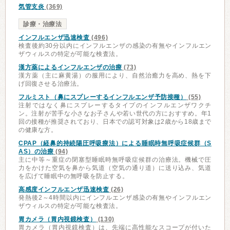
気管支炎
(369)
診療・治療法
インフルエンザ迅速検査
(496)
検査後約30分以内にインフルエンザの感染の有無やインフルエン
ザウィルスの特定が可能な検査法。
漢方薬によるインフルエンザの治療
(73)
漢方薬（主に麻黄湯）の服用により、自然治癒力を高め、熱を下
げ回復させる治療法。
フルミスト（鼻にスプレーするインフルエンザ予防接種）
(55)
注射ではなく鼻にスプレーするタイプのインフルエンザワクチ
ン。注射が苦手な小さなお子さんや若い世代の方におすすめ。年1
回の接種が推奨されており、日本での認可対象は2歳から18歳まで
の健康な方。
CPAP（経鼻的持続陽圧呼吸療法）による睡眠時無呼吸症候群（S
AS）の治療
(94)
主に中等～重症の閉塞型睡眠時無呼吸症候群の治療法。機械で圧
力をかけた空気を鼻から気道（空気の通り道）に送り込み、気道
を広げて睡眠中の無呼吸を防止する。
高感度インフルエンザ迅速検査
(26)
発熱後2～4時間以内にインフルエンザ感染の有無やインフルエン
ザウィルスの特定が可能な検査法。
胃カメラ（胃内視鏡検査）
(130)
胃カメラ（胃内視鏡検査）は、先端に高性能なスコープが付いた