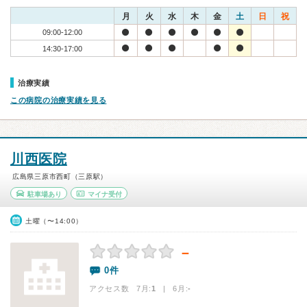
月
火
水
木
金
土
日
祝
09:00-12:00
14:30-17:00
治療実績
この病院の治療実績を見る
川西医院
広島県三原市西町（三原駅）
駐車場あり
マイナ受付
土曜（〜14:00）
－
0件
アクセス数 7月:
1
| 6月:
-