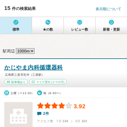
15
件の検索結果
表示順について
標準
★の数
レビュー数
新着・更新
駅周辺
かじやま内科循環器科
広島県三原市宮沖（三原駅）
駐車場あり
マイナ受付
(スマホ可)
土曜（〜12:30）
朝（8:30〜）
3.92
2件
アクセス数 7月:
154
| 6月:
102