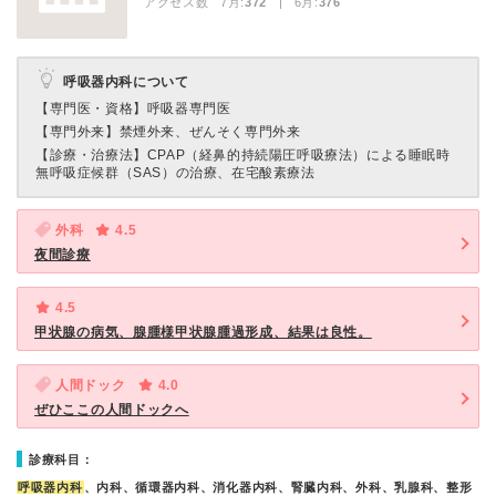
アクセス数 7月:
372
| 6月:
376
呼吸器内科について
【専門医・資格】
呼吸器専門医
【専門外来】
禁煙外来、ぜんそく専門外来
【診療・治療法】
CPAP（経鼻的持続陽圧呼吸療法）による睡眠時
無呼吸症候群（SAS）の治療、在宅酸素療法
外科
4.5
夜間診療
4.5
甲状腺の病気、腺腫様甲状腺腫過形成、結果は良性。
人間ドック
4.0
ぜひここの人間ドックへ
診療科目：
呼吸器内科
、内科、循環器内科、消化器内科、腎臓内科、外科、乳腺科、整形