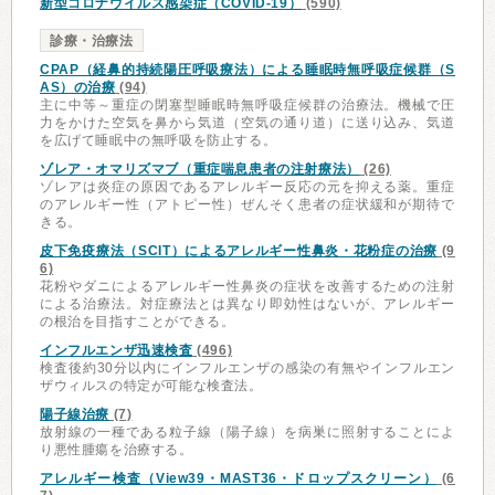
新型コロナウイルス感染症（COVID-19）
(590)
診療・治療法
CPAP（経鼻的持続陽圧呼吸療法）による睡眠時無呼吸症候群（S
AS）の治療
(94)
主に中等～重症の閉塞型睡眠時無呼吸症候群の治療法。機械で圧
力をかけた空気を鼻から気道（空気の通り道）に送り込み、気道
を広げて睡眠中の無呼吸を防止する。
ゾレア・オマリズマブ（重症喘息患者の注射療法）
(26)
ゾレアは炎症の原因であるアレルギー反応の元を抑える薬。重症
のアレルギー性（アトピー性）ぜんそく患者の症状緩和が期待で
きる。
皮下免疫療法（SCIT）によるアレルギー性鼻炎・花粉症の治療
(9
6)
花粉やダニによるアレルギー性鼻炎の症状を改善するための注射
による治療法。対症療法とは異なり即効性はないが、アレルギー
の根治を目指すことができる。
インフルエンザ迅速検査
(496)
検査後約30分以内にインフルエンザの感染の有無やインフルエン
ザウィルスの特定が可能な検査法。
陽子線治療
(7)
放射線の一種である粒子線（陽子線）を病巣に照射することによ
り悪性腫瘍を治療する。
アレルギー検査（View39・MAST36・ドロップスクリーン）
(6