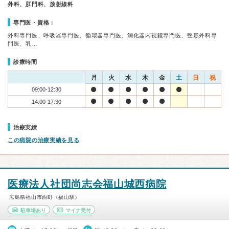
外科、肛門科、放射線科
専門医・資格：
外科専門医、呼吸器専門医、循環器専門医、消化器内視鏡専門医、整形外科専
門医、乳…
診療時間
月
火
水
木
金
土
日
祝
09:00-12:30
14:00-17:30
治療実績
この病院の治療実績を見る
医療法人社団尚志会福山城西病院
広島県福山市西町（福山駅）
駐車場あり
マイナ受付