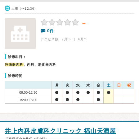
土曜（〜12:30）
－
0件
アクセス数 7月:
5
| 6月:
1
診療科目：
呼吸器内科
、内科、消化器内科
診療時間
月
火
水
木
金
土
日
祝
09:00-12:30
15:00-18:00
井上内科皮膚科クリニック 福山天満屋
広島県福山市元町（福山駅）