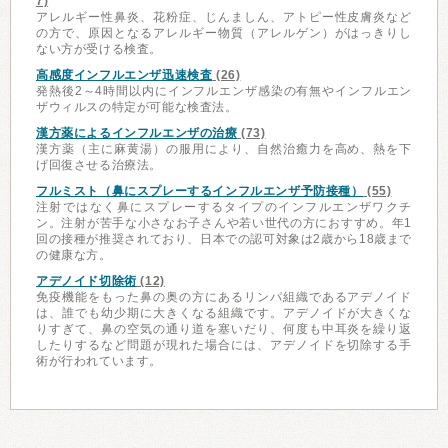
7)
アレルギー性鼻炎、花粉症、じんましん、アトピー性皮膚炎など
の方で、原因となるアレルギー物質（アレルゲン）がはっきりし
ない方が受ける検査。
高感度インフルエンザ迅速検査
(26)
発熱後2～4時間以内にインフルエンザ感染の有無やインフルエン
ザウィルスの特定が可能な検査法。
漢方薬によるインフルエンザの治療
(73)
漢方薬（主に麻黄湯）の服用により、自然治癒力を高め、熱を下
げ回復させる治療法。
フルミスト（鼻にスプレーするインフルエンザ予防接種）
(55)
注射ではなく鼻にスプレーするタイプのインフルエンザワクチ
ン。注射が苦手な小さなお子さんや若い世代の方におすすめ。年1
回の接種が推奨されており、日本での認可対象は2歳から18歳まで
の健康な方。
アデノイド切除術
(12)
免疫機能をもった鼻の奥の方にあるリンパ組織であるアデノイド
は、誰でも幼少期に大きくなる組織です。アデノイドが大きくな
りすぎて、鼻の空気の通り道を塞いだり、何度も中耳炎を繰り返
したりするなど問題が現れた場合には、アデノイドを切除する手
術が行われています。