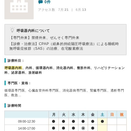
0件
アクセス数 7月:
21
| 6月:
13
呼吸器内科について
【専門外来】
禁煙外来、ぜんそく専門外来
【診療・治療法】
CPAP（経鼻的持続陽圧呼吸療法）による睡眠時
無呼吸症候群（SAS）の治療、在宅酸素療法
診療科目：
呼吸器内科
、内科、循環器内科、消化器内科、整形外科、リハビリテーション
科、泌尿器科、放射線科
専門医・資格：
循環器専門医、心臓血管外科専門医、消化器病専門医、腎臓専門医、透析専門
医、救急…
診療時間
月
火
水
木
金
土
日
祝
09:00-12:30
14:00-17:00