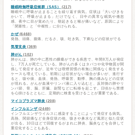
睡眠時無呼吸症候群（SAS）
(217)
睡眠中に呼吸が止まることを繰り返す病気。症状は「大いびきを
かいて、呼吸が止まる」だけでなく、日中の異常な眠気や倦怠
感、夜中に目が覚めたり、朝起きると喉が痛いなど。原因により
「閉塞性」と「中枢性」に分けられる。
かぜ
(6468)
発熱、頭痛、腹痛、だるさ、咳、吐き気、下痢などの症状がでる
気管支炎
(369)
肺がん
(102)
肺がんは、肺の中に悪性の腫瘍ができる疾患で、年間8万人が発症
し、7万人が死亡している。肺がんの多くはタバコや化学物質が関
係して発症するが、近年では喫煙習慣の有無に関係なく発生する
ケースも増えている。初期には症状がない場合が多いが、進行す
ると、咳や痰、血痰、発熱、呼吸苦、動悸、胸の痛みなどの症状
が現れる。がんが血液やリンパ液に入り込むと、反対側の肺やリ
ンパ節、骨、脳、肝臓、副腎などに転移を起こす。日頃から禁煙
を心掛けるとともに、定期的に検査を受けることが重要である。
マイコプラズマ肺炎
(208)
インフルエンザ
(2449)
インフルエンザウイルスに感染することによって発症する病気。
高熱、関節痛など全身症状の他、咳きや鼻水など風邪と似た症状
が出る。10日ほどで回復するがまれに肺炎、脳炎などを合併して
重症化することもある。