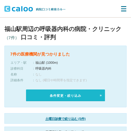
福山駅周辺の呼吸器内科の病院・クリニック
口コミ・評判
（7件）
7件の医療機関が見つかりました
エリア・駅
福山駅 (1000m)
診療科目
呼吸器内科
名称
なし
詳細条件
なし (曜日や時間帯を指定できます)
条件変更・絞り込み
土曜日診療で絞り込む (5件)