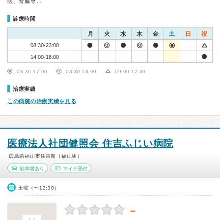
医、腎臓専…
診療時間
月
火
水
木
金
土
日
祝
08:30-23:00
14:00-18:00
08:30-17:00
08:30-18:00
09:00-12:30
治療実績
この病院の治療実績を見る
医療法人社団健照会 住吉ふじい病院
広島県福山市住吉町（福山駅）
駐車場あり
マイナ受付
土曜（〜12:30）
－