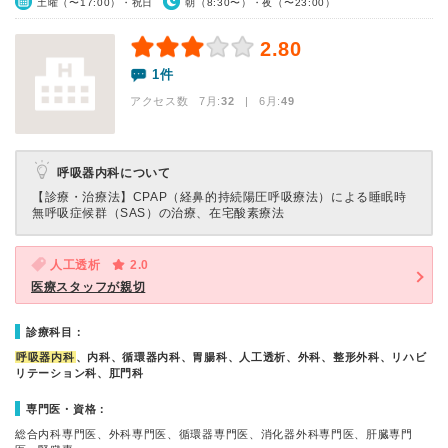
土曜（〜17:00）・祝日
朝（8:30〜）・夜（〜23:00）
2.80
1件
アクセス数 7月:
32
| 6月:
49
呼吸器内科について
【診療・治療法】
CPAP（経鼻的持続陽圧呼吸療法）による睡眠時
無呼吸症候群（SAS）の治療、在宅酸素療法
人工透析
2.0
医療スタッフが親切
診療科目：
呼吸器内科
、内科、循環器内科、胃腸科、人工透析、外科、整形外科、リハビ
リテーション科、肛門科
専門医・資格：
総合内科専門医、外科専門医、循環器専門医、消化器外科専門医、肝臓専門