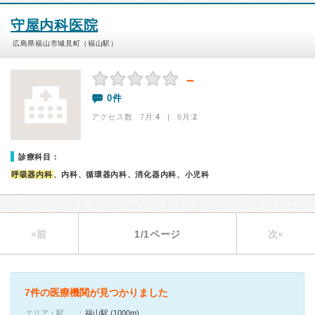
守屋内科医院
広島県福山市城見町（福山駅）
－
0件
アクセス数 7月:
4
| 6月:
2
診療科目：
呼吸器内科
、内科、循環器内科、消化器内科、小児科
«前
1/1ページ
次»
7件の医療機関が見つかりました
エリア・駅
福山駅 (1000m)