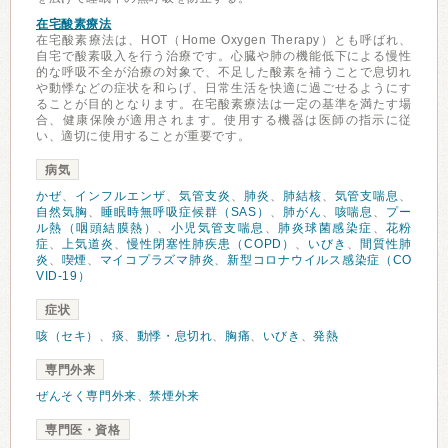
在宅酸素療法
在宅酸素療法は、HOT（Home Oxygen Therapy）とも呼ばれ、
自宅で酸素吸入を行う治療です。心臓や肺の機能低下による慢性
的な呼吸不全が治療の対象で、不足した酸素を補うことで息切れ
や動悸などの症状を和らげ、日常生活を快適に過ごせるようにす
ることが目的となります。在宅酸素療法は一定の基準を満たす場
合、健康保険が適用されます。使用する機器は医師の指示に従
い、適切に使用することが重要です。
病気
かぜ
、
インフルエンザ
、
気管支炎
、
肺炎
、
肺結核
、
気管支喘息
、
自然気胸
、
睡眠時無呼吸症候群（SAS）
、
肺がん
、
咳喘息
、
プー
ル熱（咽頭結膜熱）
、
小児気管支喘息
、
肺炎球菌感染症
、
花粉
症
、
上気道炎
、
慢性閉塞性肺疾患（COPD）
、
いびき
、
間質性肺
炎
、
喫煙
、
マイコプラズマ肺炎
、
新型コロナウイルス感染症（CO
VID-19）
症状
咳（セキ）
、
痰
、
動悸・息切れ
、
胸痛
、
いびき
、
発熱
専門外来
ぜんそく専門外来
、
禁煙外来
専門医・資格