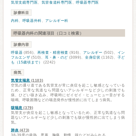
気管支鏡専門医
、
気管食道科専門医
、
呼吸器専門医
診療科目
内科
、
呼吸器外科
、
アレルギー科
呼吸器内科の関連項目（口コミ検索）
診療内容
呼吸器
(856)、
再検査・精密検査
(916)、
アレルギー
(502)、
イン
フルエンザ
(510)、
耳・鼻・のど
(3099)、
全身症状
(1162)、
子ど
も（15歳頃まで）
(2242)
病気
気管支喘息
(1103)
空気の通り道である気管支が常に炎症を起こし敏感となっている
ため、正常な気道なら問題ないアレルギーなど少しの刺激でも
痰、ひどい咳き込み、呼吸時にゼイゼイ・ヒューヒュー音がする
喘鳴、呼吸困難などの喘息発作が慢性的に出てしまう病気。
咳喘息
(379)
気管支が炎症を起こし敏感となっているため、正常な気道なら問
題ないアレルギーなど少しの刺激でも咳が慢性的に出てしまう病
気。
肺炎
(473)
38-39度の発熱、悪寒、胸痛、動悸、咳などがみられる