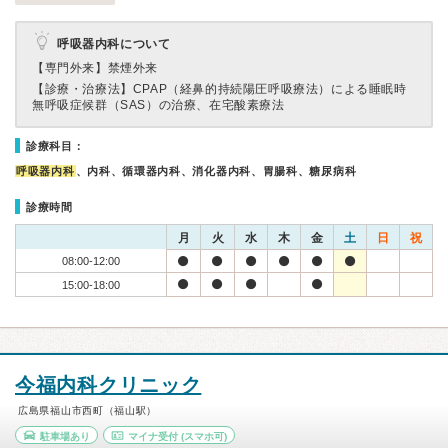
呼吸器内科について
【専門外来】
禁煙外来
【診療・治療法】
CPAP（経鼻的持続陽圧呼吸療法）による睡眠時
無呼吸症候群（SAS）の治療、在宅酸素療法
診療科目：
呼吸器内科
、内科、循環器内科、消化器内科、胃腸科、糖尿病科
診療時間
月
火
水
木
金
土
日
祝
08:00-12:00
15:00-18:00
今福内科クリニック
広島県福山市西町（福山駅）
駐車場あり
マイナ受付
(スマホ可)