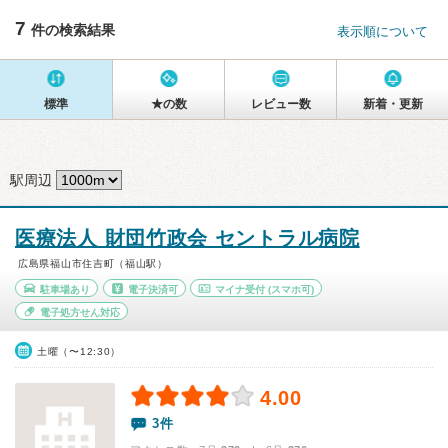
7
件の検索結果
表示順について
標準
★の数
レビュー数
新着・更新
駅周辺
医療法人 財団竹政会 セントラル病院
広島県福山市住吉町（福山駅）
駐車場あり
電子決済可
マイナ受付
(スマホ可)
電子処方せん対応
土曜（〜12:30）
4.00
3件