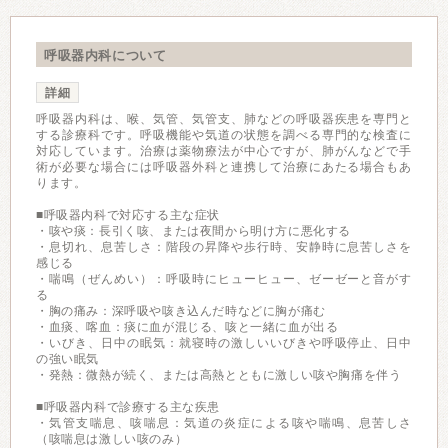
呼吸器内科について
詳細
呼吸器内科は、喉、気管、気管支、肺などの呼吸器疾患を専門と
する診療科です。呼吸機能や気道の状態を調べる専門的な検査に
対応しています。治療は薬物療法が中心ですが、肺がんなどで手
術が必要な場合には呼吸器外科と連携して治療にあたる場合もあ
ります。
■呼吸器内科で対応する主な症状
・咳や痰：長引く咳、または夜間から明け方に悪化する
・息切れ、息苦しさ：階段の昇降や歩行時、安静時に息苦しさを
感じる
・喘鳴（ぜんめい）：呼吸時にヒューヒュー、ゼーゼーと音がす
る
・胸の痛み：深呼吸や咳き込んだ時などに胸が痛む
・血痰、喀血：痰に血が混じる、咳と一緒に血が出る
・いびき、日中の眠気：就寝時の激しいいびきや呼吸停止、日中
の強い眠気
・発熱：微熱が続く、または高熱とともに激しい咳や胸痛を伴う
■呼吸器内科で診療する主な疾患
・気管支喘息、咳喘息：気道の炎症による咳や喘鳴、息苦しさ
（咳喘息は激しい咳のみ）