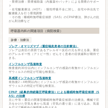
・禁煙治療：禁煙補助薬（内服薬やパッチ）による禁煙のサポー
ト
・在宅酸素療法（HOT）：慢性呼吸不全に対し、自宅や外出先で
酸素吸入を行う環境調整
・その他：睡眠時無呼吸症候群（SAS）のCPAP療法、肺がんの抗
がん剤治療など
呼吸器内科の関連項目（病院検索）
診療・治療法
ゾレア・オマリズマブ（重症喘息患者の注射療法）
ゾレアは炎症の原因であるアレルギー反応の元を抑える薬。重症
のアレルギー性（アトピー性）ぜんそく患者の症状緩和が期待で
きる。
インフルエンザ迅速検査
検査後約30分以内にインフルエンザの感染の有無やインフルエン
ザウィルスの特定が可能な検査法。
高感度インフルエンザ迅速検査
発熱後2～4時間以内にインフルエンザ感染の有無やインフルエン
ザウィルスの特定が可能な検査法。
CPAP（経鼻的持続陽圧呼吸療法）による睡眠時無呼吸症候群（S
AS）の治療
主に中等～重症の閉塞型睡眠時無呼吸症候群の治療法。機械で圧
力をかけた空気を鼻から気道（空気の通り道）に送り込み、気道
を広げて睡眠中の無呼吸を防止する。