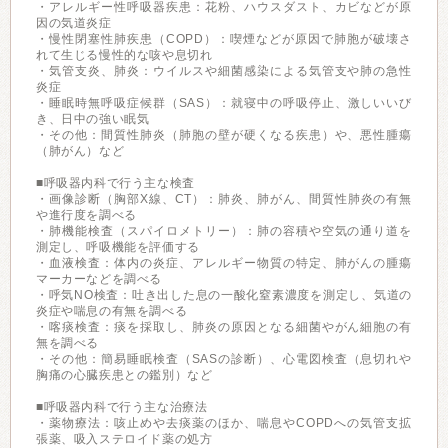
・アレルギー性呼吸器疾患：花粉、ハウスダスト、カビなどが原
因の気道炎症
・慢性閉塞性肺疾患（COPD）：喫煙などが原因で肺胞が破壊さ
れて生じる慢性的な咳や息切れ
・気管支炎、肺炎：ウイルスや細菌感染による気管支や肺の急性
炎症
・睡眠時無呼吸症候群（SAS）：就寝中の呼吸停止、激しいいび
き、日中の強い眠気
・その他：間質性肺炎（肺胞の壁が硬くなる疾患）や、悪性腫瘍
（肺がん）など
■呼吸器内科で行う主な検査
・画像診断（胸部X線、CT）：肺炎、肺がん、間質性肺炎の有無
や進行度を調べる
・肺機能検査（スパイロメトリー）：肺の容積や空気の通り道を
測定し、呼吸機能を評価する
・血液検査：体内の炎症、アレルギー物質の特定、肺がんの腫瘍
マーカーなどを調べる
・呼気NO検査：吐き出した息の一酸化窒素濃度を測定し、気道の
炎症や喘息の有無を調べる
・喀痰検査：痰を採取し、肺炎の原因となる細菌やがん細胞の有
無を調べる
・その他：簡易睡眠検査（SASの診断）、心電図検査（息切れや
胸痛の心臓疾患との鑑別）など
■呼吸器内科で行う主な治療法
・薬物療法：咳止めや去痰薬のほか、喘息やCOPDへの気管支拡
張薬、吸入ステロイド薬の処方