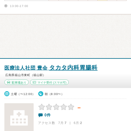
13:00-17:00
タカタ内科胃腸科
医療法人社団 豊会
広島県福山市東町（福山駅）
駐車場あり
マイナ受付
(スマホ可)
土曜（〜12:00）
朝（8:00〜）
－
0件
アクセス数 7月:
7
| 6月:
2