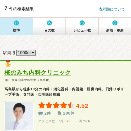
7
件の検索結果
表示順について
標準
★の数
レビュー数
新着・更新
駅周辺
桜のみち内科クリニック
岡山県岡山市中区中井（高島駅）
高島駅から徒歩10分の内科・消化器科・内視鏡・肝臓内科、日帰りポリ
ープ手術、専門医・女性医師在籍
4.52
2件
200件
アクセス数 7月:
575
| 6月:
516