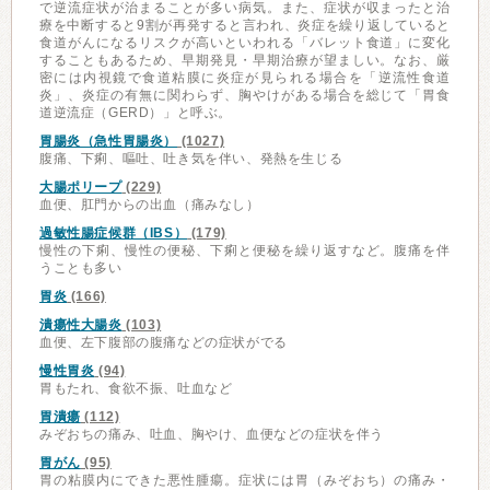
で逆流症状が治まることが多い病気。また、症状が収まったと治
療を中断すると9割が再発すると言われ、炎症を繰り返していると
食道がんになるリスクが高いといわれる「バレット食道」に変化
することもあるため、早期発見・早期治療が望ましい。なお、厳
密には内視鏡で食道粘膜に炎症が見られる場合を「逆流性食道
炎」、炎症の有無に関わらず、胸やけがある場合を総じて「胃食
道逆流症（GERD）」と呼ぶ。
胃腸炎（急性胃腸炎）
(1027)
腹痛、下痢、嘔吐、吐き気を伴い、発熱を生じる
大腸ポリープ
(229)
血便、肛門からの出血（痛みなし）
過敏性腸症候群（IBS）
(179)
慢性の下痢、慢性の便秘、下痢と便秘を繰り返すなど。腹痛を伴
うことも多い
胃炎
(166)
潰瘍性大腸炎
(103)
血便、左下腹部の腹痛などの症状がでる
慢性胃炎
(94)
胃もたれ、食欲不振、吐血など
胃潰瘍
(112)
みぞおちの痛み、吐血、胸やけ、血便などの症状を伴う
胃がん
(95)
胃の粘膜内にできた悪性腫瘍。症状には胃（みぞおち）の痛み・