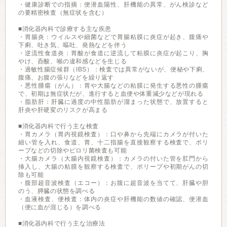
・健康診断での指摘：便潜血陽性、肝機能の異常、がん検診など
の要精密検査（無症状を含む）
■消化器内科で診療する主な疾患
・胃腸炎：ウイルスや細菌などで胃腸粘膜に炎症が起き、腹痛や
下痢、吐き気、嘔吐、発熱などを伴う
・逆流性食道炎：胃酸が食道に逆流して粘膜に炎症が起こり、胸
やけ、呑酸、喉の違和感などを生じる
・過敏性腸症候群（IBS）：検査では異常がないが、便秘や下痢、
腹痛、お腹の張りなどを繰り返す
・悪性腫瘍（がん）：胃や大腸などの粘膜に発生する悪性の腫瘍
で、初期は無症状だが、進行すると血便や体重減少などが現れる
・脂肪肝：肝臓に過度の中性脂肪が溜まった状態で、放置すると
肝炎や肝硬変のリスクが高まる
■消化器内科で行う主な検査
・胃カメラ（胃内視鏡検査）：口や鼻から先端にカメラが付いた
細い管を入れ、食道、胃、十二指腸を直接観察する検査で、ポリ
ープなどの切除やピロリ菌検査も可能
・大腸カメラ（大腸内視鏡検査）：カメラの付いた管を肛門から
挿入し、大腸の粘膜を観察する検査で、ポリープや初期がんの切
除も可能
・腹部超音波検査（エコー）：お腹に超音波を当てて、肝臓や胆
のう、膵臓の状態を調べる
・血液検査、便検査：体内の炎症や肝機能の数値の確認、便潜血
（便に血が混じる）を調べる
■消化器内科で行う主な治療法