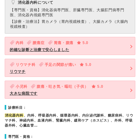
消化器内科について
【専門医・資格】
消化器病専門医、肝臓専門医、大腸肛門病専門
医、消化器内視鏡専門医
【診療・治療法】
胃カメラ（胃内視鏡検査）、大腸カメラ（大腸内
視鏡検査）
内科
腰痛症
胃痛・腹痛
5.0
的確な診断と治療で安心しました
リウマチ科
手足の関節が痛い
5.0
リウマチ
小児科
腹痛・吐き気・嘔吐（子供）
5.0
大きな病院です
診療科目：
消化器内科
、内科、呼吸器内科、循環器内科、内分泌代謝科、糖尿病科、リウ
マチ科、神経内科、血液内科、腎臓内科、緩和ケア（ホスピス）、外科、呼吸
器外科、心臓血管…
専門医・資格：