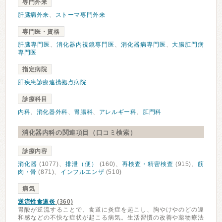
専門外来
肝臓病外来
、
ストーマ専門外来
専門医・資格
肝臓専門医
、
消化器内視鏡専門医
、
消化器病専門医
、
大腸肛門病
専門医
指定病院
肝疾患診療連携拠点病院
診療科目
内科
、
消化器外科
、
胃腸科
、
アレルギー科
、
肛門科
消化器内科の関連項目（口コミ検索）
診療内容
消化器
(1077)、
排泄（便）
(160)、
再検査・精密検査
(915)、
筋
肉・骨
(871)、
インフルエンザ
(510)
病気
逆流性食道炎
(360)
胃酸が逆流することで、食道に炎症を起こし、胸やけやのどの違
和感などの不快な症状が起こる病気。生活習慣の改善や薬物療法