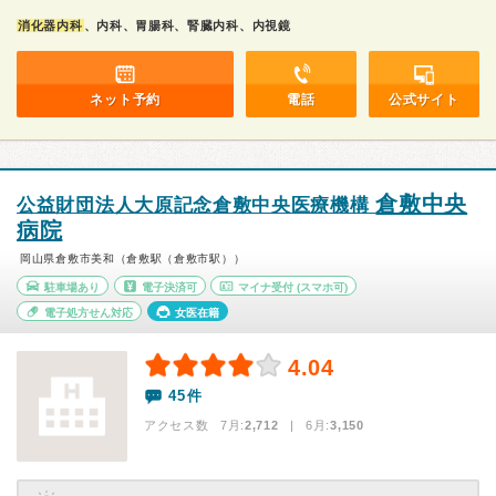
消化器内科
、内科、胃腸科、腎臓内科、内視鏡
ネット予約
電話
公式サイト
倉敷中央
公益財団法人大原記念倉敷中央医療機構
病院
岡山県倉敷市美和（倉敷駅（倉敷市駅））
駐車場あり
電子決済可
マイナ受付
(スマホ可)
電子処方せん対応
女医在籍
4.04
45件
アクセス数 7月:
2,712
| 6月:
3,150