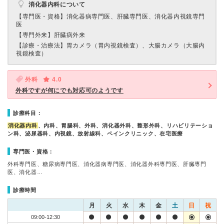
消化器内科について
【専門医・資格】
消化器病専門医、肝臓専門医、消化器内視鏡専門
医
【専門外来】
肝臓病外来
【診療・治療法】
胃カメラ（胃内視鏡検査）、大腸カメラ（大腸内
視鏡検査）
外科
4.0
外科ですが何にでも対応可のようです
診療科目：
消化器内科
、内科、胃腸科、外科、消化器外科、整形外科、リハビリテーショ
ン科、泌尿器科、内視鏡、放射線科、ペインクリニック、在宅医療
専門医・資格：
外科専門医、糖尿病専門医、消化器病専門医、消化器外科専門医、肝臓専門
医、消化器…
診療時間
月
火
水
木
金
土
日
祝
09:00-12:30