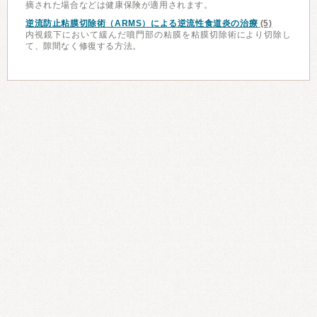
摘された場合などは健康保険が適用されます。
逆流防止粘膜切除術（ARMS）による逆流性食道炎の治療
(5)
内視鏡下において緩んだ噴門部の粘膜を粘膜切除術により切除し
て、隙間なく修復する方法。