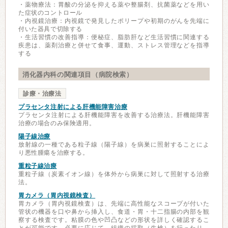
・薬物療法：胃酸の分泌を抑える薬や整腸剤、抗菌薬などを用い
た症状のコントロール
・内視鏡治療：内視鏡で発見したポリープや初期のがんを先端に
付いた器具で切除する
・生活習慣の改善指導：便秘症、脂肪肝など生活習慣に関連する
疾患は、薬剤治療と併せて食事、運動、ストレス管理などを指導
する
消化器内科の関連項目（病院検索）
診療・治療法
プラセンタ注射による肝機能障害治療
プラセンタ注射による肝機能障害を改善する治療法。肝機能障害
治療の場合のみ保険適用。
陽子線治療
放射線の一種である粒子線（陽子線）を病巣に照射することによ
り悪性腫瘍を治療する。
重粒子線治療
重粒子線（炭素イオン線）を体外から病巣に対して照射する治療
法。
胃カメラ（胃内視鏡検査）
胃カメラ（胃内視鏡検査）は、先端に高性能なスコープが付いた
管状の機器を口や鼻から挿入し、食道・胃・十二指腸の内部を観
察する検査です。粘膜の色や凹凸などの形状を詳しく確認するこ