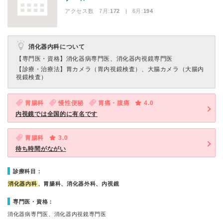
アクセス数 7月:
172
| 6月:
194
消化器内科について
【専門医・資格】
消化器病専門医、消化器内視鏡専門医
【診療・治療法】
胃カメラ（胃内視鏡検査）、大腸カメラ（大腸内
視鏡検査）
胃腸科
慢性便秘
胃痛・腹痛
4.0
内視鏡では全国的に有名です
胃腸科
3.0
待ち時間がながい
診療科目：
消化器内科
、胃腸科、消化器外科、内視鏡
専門医・資格：
消化器病専門医、消化器内視鏡専門医