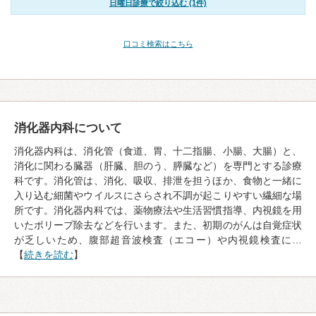
日曜日診療で絞り込む (1件)
口コミ検索はこちら
消化器内科について
消化器内科は、消化管（食道、胃、十二指腸、小腸、大腸）と、
消化に関わる臓器（肝臓、胆のう、膵臓など）を専門とする診療
科です。消化管は、消化、吸収、排泄を担うほか、食物と一緒に
入り込む細菌やウイルスにさらされ不調が起こりやすい繊細な場
所です。消化器内科では、薬物療法や生活習慣指導、内視鏡を用
いたポリープ除去などを行います。また、初期のがんは自覚症状
が乏しいため、腹部超音波検査（エコー）や内視鏡検査に…
【
続きを読む
】