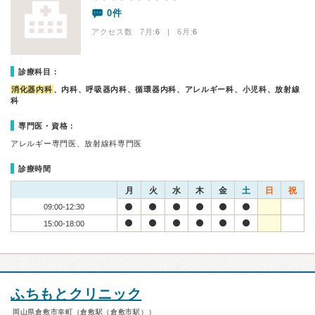
0件
アクセス数 7月:
6
| 6月:
6
診療科目：
消化器内科
、内科、呼吸器内科、循環器内科、アレルギー科、小児科、放射線
科
専門医・資格：
アレルギー専門医、放射線科専門医
診療時間
月
火
水
木
金
土
日
祝
09:00-12:30
15:00-18:00
ふちもとクリニック
岡山県倉敷市幸町（倉敷駅（倉敷市駅））