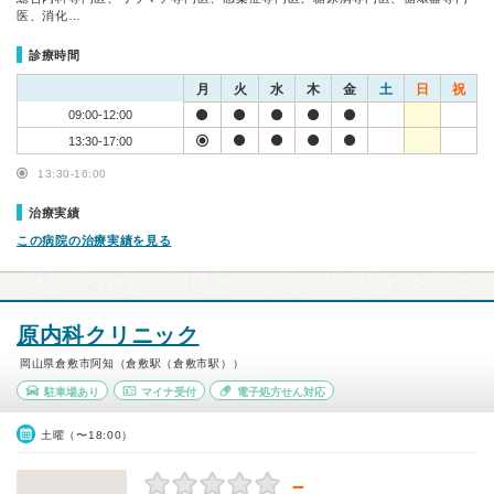
医、消化…
診療時間
月
火
水
木
金
土
日
祝
09:00-12:00
13:30-17:00
13:30-16:00
治療実績
この病院の治療実績を見る
原内科クリニック
岡山県倉敷市阿知（倉敷駅（倉敷市駅））
駐車場あり
マイナ受付
電子処方せん対応
土曜（〜18:00）
－