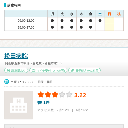
診療時間
月
火
水
木
金
土
日
祝
09:00-12:00
15:00-17:30
松田病院
岡山県倉敷市鶴形（倉敷駅（倉敷市駅））
駐車場あり
マイナ受付
(スマホ可)
電子処方せん対応
土曜（〜12:30）・日曜・祝日
3.22
1件
アクセス数 7月:
129
| 6月:
172