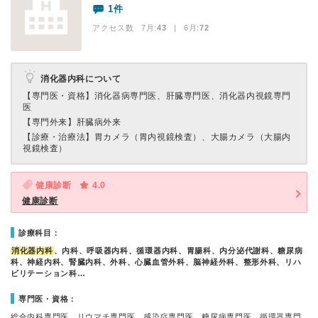
1件
アクセス数 7月:
43
| 6月:
72
消化器内科について
【専門医・資格】
消化器病専門医、肝臓専門医、消化器内視鏡専門
医
【専門外来】
肝臓病外来
【診療・治療法】
胃カメラ（胃内視鏡検査）、大腸カメラ（大腸内
視鏡検査）
健康診断
4.0
健康診断
診療科目：
消化器内科
、内科、呼吸器内科、循環器内科、胃腸科、内分泌代謝科、糖尿病
科、神経内科、腎臓内科、外科、心臓血管外科、脳神経外科、整形外科、リハ
ビリテーション科…
専門医・資格：
総合内科専門医、リウマチ専門医、感染症専門医、糖尿病専門医、循環器専門