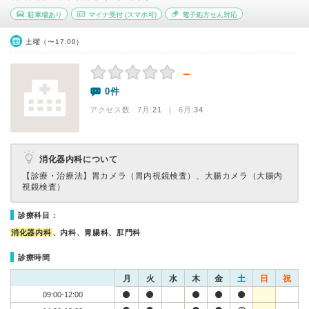
駐車場あり
マイナ受付
(スマホ可)
電子処方せん対応
土曜（〜17:00）
－
0件
アクセス数 7月:
21
| 6月:
34
消化器内科について
【診療・治療法】
胃カメラ（胃内視鏡検査）、大腸カメラ（大腸内
視鏡検査）
診療科目：
消化器内科
、内科、胃腸科、肛門科
診療時間
月
火
水
木
金
土
日
祝
09:00-12:00