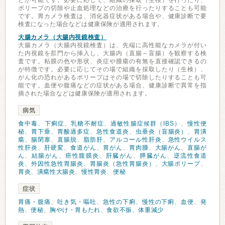
とが可能です。必要に応じて、組織の採取（生検）を行ったり、
ポリープの切除や止血処理などの治療を行ったりすることも可能
です。胃カメラ検査は、消化器症状がある場合や、健康診断で要
検査になった場合などは健康保険が適用されます。
大腸カメラ（大腸内視鏡検査）
大腸カメラ（大腸内視鏡検査）は、先端に高性能なカメラが付い
た内視鏡を肛門から挿入し、大腸内（直腸～盲腸）を観察する検
査です。粘膜の色や形状、炎症や腫瘍の有無を直接確認できるの
が特徴です。必要に応じてその場で組織を採取したり（生検）、
がん化の恐れがあるポリープはその場で切除したりすることも可
能です。血便や腹痛などの症状がある場合、健康診断で異常を指
摘された場合などは健康保険が適用されます。
病気
食中毒
、
下痢症
、
乳糖不耐症
、
過敏性腸症候群（IBS）
、
慢性便
秘
、
胃下垂
、
胃酸過多症
、
急性食道炎
、
虫垂炎（盲腸炎）
、
胃潰
瘍
、
腸閉塞
、
直腸脱
、
脂肪肝
、
アルコール性肝炎
、
急性ウイルス
性肝炎
、
肝硬変
、
食道がん
、
胃がん
、
胃肉腫
、
大腸がん
、
直腸が
ん
、
結腸がん
、
癌性腹膜炎
、
肝臓がん
、
膵臓がん
、
逆流性食道
炎
、
外因性急性胃腸炎
、
胃腸炎（急性胃腸炎）
、
大腸ポリープ
、
胃炎
、
潰瘍性大腸炎
、
慢性胃炎
、
便秘
症状
胃痛・腹痛
、
吐き気・嘔吐
、
急性の下痢
、
慢性の下痢
、
血便
、
発
熱
、
便秘
、
胸やけ・胃もたれ
、
食欲不振
、
体重減少