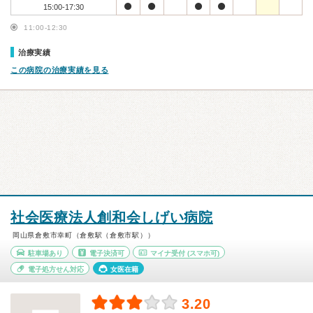
15:00-17:30
11:00-12:30
治療実績
この病院の治療実績を見る
社会医療法人創和会しげい病院
岡山県倉敷市幸町（倉敷駅（倉敷市駅））
駐車場あり
電子決済可
マイナ受付
(スマホ可)
電子処方せん対応
女医在籍
3.20