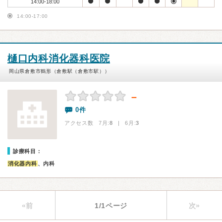
14:00-18:00
14:00-17:00
樋口内科消化器科医院
岡山県倉敷市鶴形（倉敷駅（倉敷市駅））
－
0件
アクセス数 7月:
8
| 6月:
3
診療科目：
消化器内科
、内科
«前
1/1ページ
次»