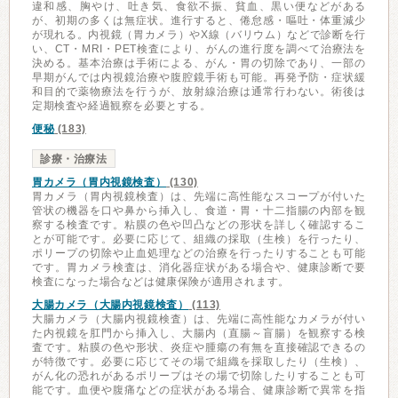
違和感、胸やけ、吐き気、食欲不振、貧血、黒い便などがある
が、初期の多くは無症状。進行すると、倦怠感・嘔吐・体重減少
が現れる。内視鏡（胃カメラ）やX線（バリウム）などで診断を行
い、CT・MRI・PET検査により、がんの進行度を調べて治療法を
決める。基本治療は手術による、がん・胃の切除であり、一部の
早期がんでは内視鏡治療や腹腔鏡手術も可能。再発予防・症状緩
和目的で薬物療法を行うが、放射線治療は通常行わない。術後は
定期検査や経過観察を必要とする。
便秘
(183)
診療・治療法
胃カメラ（胃内視鏡検査）
(130)
胃カメラ（胃内視鏡検査）は、先端に高性能なスコープが付いた
管状の機器を口や鼻から挿入し、食道・胃・十二指腸の内部を観
察する検査です。粘膜の色や凹凸などの形状を詳しく確認するこ
とが可能です。必要に応じて、組織の採取（生検）を行ったり、
ポリープの切除や止血処理などの治療を行ったりすることも可能
です。胃カメラ検査は、消化器症状がある場合や、健康診断で要
検査になった場合などは健康保険が適用されます。
大腸カメラ（大腸内視鏡検査）
(113)
大腸カメラ（大腸内視鏡検査）は、先端に高性能なカメラが付い
た内視鏡を肛門から挿入し、大腸内（直腸～盲腸）を観察する検
査です。粘膜の色や形状、炎症や腫瘍の有無を直接確認できるの
が特徴です。必要に応じてその場で組織を採取したり（生検）、
がん化の恐れがあるポリープはその場で切除したりすることも可
能です。血便や腹痛などの症状がある場合、健康診断で異常を指