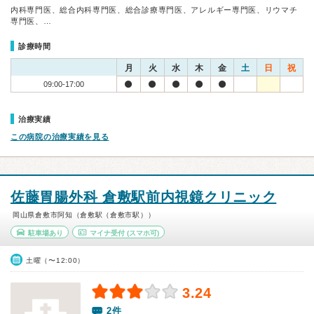
内科専門医、総合内科専門医、総合診療専門医、アレルギー専門医、リウマチ
専門医、…
診療時間
月
火
水
木
金
土
日
祝
09:00-17:00
治療実績
この病院の治療実績を見る
佐藤胃腸外科 倉敷駅前内視鏡クリニック
岡山県倉敷市阿知（倉敷駅（倉敷市駅））
駐車場あり
マイナ受付
(スマホ可)
土曜（〜12:00）
3.24
2件