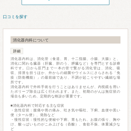
口コミを探す
消化器内科について
詳細
消化器内科は、消化管（食道、胃、十二指腸、小腸、大腸）と、
消化に関わる臓器（肝臓、胆のう、膵臓など）を専門とする診療
科です。口から肛門まで一本の管で繋がる消化管は、消化、吸
収、排泄を担うほか、外からの細菌やウイルスにさらされる「免
疫（防衛機能）」の最前線であり、不調が起こりやすい繊細な場
所です。
消化器内科で外科手術を行うことはありませんが、内視鏡を用い
たポリープ除去は広く行われます。また、初期のがんは無症状の
場合も多いため、定期的な検診が重要です。
■消化器内科で対応する主な症状
・急性症状：腹痛や胃の痛み、吐き気や嘔吐、下痢、血便や黒い
便（タール便）、発熱など
・慢性症状：慢性的な便秘や下痢、胃もたれ、お腹の張り、胸や
け、酸っぱいものがこみ上げる（呑酸）、食欲不振、体重減少な
ど