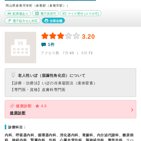
岡山県倉敷市幸町（倉敷駅（倉敷市駅））
駐車場あり
電子決済可
マイナ受付
(スマホ可)
電子処方せん対応
女医在籍
3.20
1件
アクセス数 7月:
43
| 6月:
72
老人性いぼ（脂漏性角化症）について
【診療・治療法】
いぼの冷凍凝固法（液体窒素）
【専門医・資格】
皮膚科専門医
健康診断
4.0
健康診断
診療科目：
内科、呼吸器内科、循環器内科、消化器内科、胃腸科、内分泌代謝科、糖尿病
科、神経内科、腎臓内科、外科、心臓血管外科、脳神経外科、整形外科、リハ