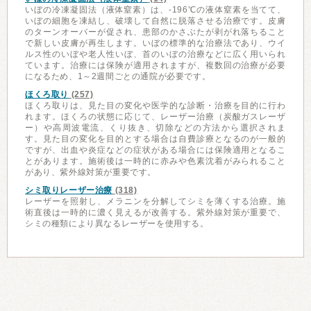
いぼの冷凍凝固法（液体窒素）は、-196℃の液体窒素を当てて、
いぼの細胞を凍結し、破壊して自然に脱落させる治療です。皮膚
のターンオーバーが促され、患部のかさぶたが剥がれ落ちること
で新しい皮膚が再生します。いぼの標準的な治療法であり、ウイ
ルス性のいぼや老人性いぼ、首のいぼの治療などに広く用いられ
ています。治療には保険が適用されますが、複数回の治療が必要
になるため、1～2週間ごとの通院が必要です。
ほくろ取り
(257)
ほくろ取りは、見た目の変化や医学的な診断・治療を目的に行わ
れます。ほくろの状態に応じて、レーザー治療（炭酸ガスレーザ
ー）や高周波電流、くり抜き、切除などの方法から選択されま
す。見た目の変化を目的とする場合は自費診療となるのが一般的
ですが、出血や炎症などの症状がある場合には保険適用となるこ
とがあります。施術後は一時的に赤みや色素沈着がみられること
があり、紫外線対策が重要です。
シミ取りレーザー治療
(318)
レーザーを照射し、メラニンを分解してシミを薄くする治療。施
術直後は一時的に濃く見えるが改善する。紫外線対策が重要で、
シミの種類により異なるレーザーを使用する。