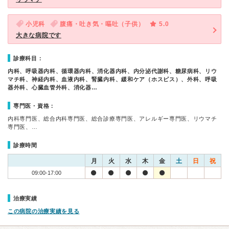
小児科
腹痛・吐き気・嘔吐（子供）
5.0
大きな病院です
診療科目：
内科、呼吸器内科、循環器内科、消化器内科、内分泌代謝科、糖尿病科、リウ
マチ科、神経内科、血液内科、腎臓内科、緩和ケア（ホスピス）、外科、呼吸
器外科、心臓血管外科、消化器…
専門医・資格：
内科専門医、総合内科専門医、総合診療専門医、アレルギー専門医、リウマチ
専門医、…
診療時間
月
火
水
木
金
土
日
祝
09:00-17:00
治療実績
この病院の治療実績を見る