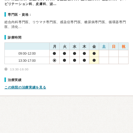
ビリテーション科、皮膚科、泌…
専門医・資格：
総合内科専門医、リウマチ専門医、感染症専門医、糖尿病専門医、循環器専門
医、消化…
診療時間
月
火
水
木
金
土
日
祝
09:00-12:00
13:30-17:00
13:30-16:00
治療実績
この病院の治療実績を見る