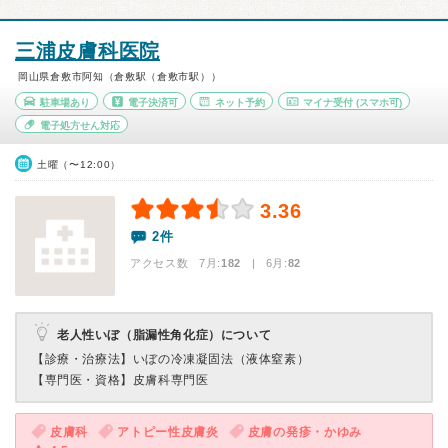
三浦皮膚科医院
岡山県倉敷市阿知（倉敷駅（倉敷市駅））
駐車場あり
電子決済可
ネット予約
マイナ受付
(スマホ可)
電子処方せん対応
土曜（〜12:00）
3.36
2件
アクセス数 7月:
182
| 6月:
82
老人性いぼ（脂漏性角化症）について
【診療・治療法】
いぼの冷凍凝固法（液体窒素）
【専門医・資格】
皮膚科専門医
皮膚科
アトピー性皮膚炎
皮膚の発疹・かゆみ