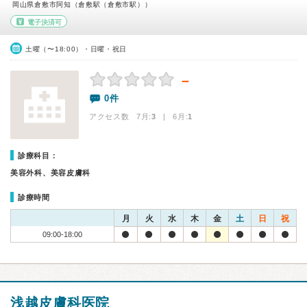
岡山県倉敷市阿知（倉敷駅（倉敷市駅））
電子決済可
土曜（〜18:00）・日曜・祝日
－
0件
アクセス数 7月:
3
| 6月:
1
診療科目：
美容外科、美容皮膚科
診療時間
月
火
水
木
金
土
日
祝
09:00-18:00
浅越皮膚科医院