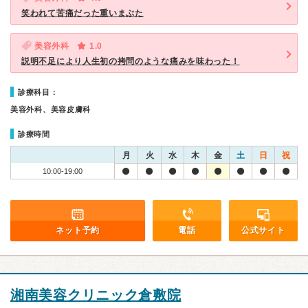
笑われて苦痛だった重いまぶた
美容外科
1.0
説明不足により人生初の拷問のような痛みを味わった！
診療科目：
美容外科、美容皮膚科
診療時間
月
火
水
木
金
土
日
祝
10:00-19:00
ネット予約
電話
公式サイト
湘南美容クリニック倉敷院