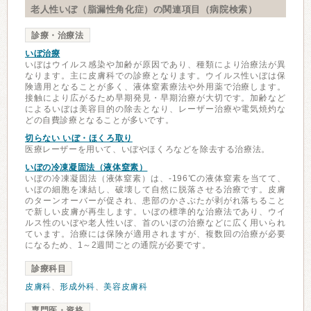
老人性いぼ（脂漏性角化症）の関連項目（病院検索）
診療・治療法
いぼ治療
いぼはウイルス感染や加齢が原因であり、種類により治療法が異
なります。主に皮膚科での診療となります。ウイルス性いぼは保
険適用となることが多く、液体窒素療法や外用薬で治療します。
接触により広がるため早期発見・早期治療が大切です。加齢など
によるいぼは美容目的の除去となり、レーザー治療や電気焼灼な
どの自費診療となることが多いです。
切らない いぼ・ほくろ取り
医療レーザーを用いて、いぼやほくろなどを除去する治療法。
いぼの冷凍凝固法（液体窒素）
いぼの冷凍凝固法（液体窒素）は、-196℃の液体窒素を当てて、
いぼの細胞を凍結し、破壊して自然に脱落させる治療です。皮膚
のターンオーバーが促され、患部のかさぶたが剥がれ落ちること
で新しい皮膚が再生します。いぼの標準的な治療法であり、ウイ
ルス性のいぼや老人性いぼ、首のいぼの治療などに広く用いられ
ています。治療には保険が適用されますが、複数回の治療が必要
になるため、1～2週間ごとの通院が必要です。
診療科目
皮膚科
、
形成外科
、
美容皮膚科
専門医・資格