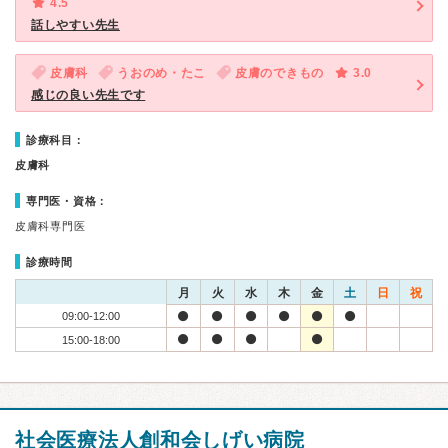
4.5
話しやすい先生
皮膚科
うおのめ・たこ
皮膚のできもの
3.0
感じの良い先生です
診療科目：
皮膚科
専門医・資格：
皮膚科専門医
診療時間
月
火
水
木
金
土
日
祝
09:00-12:00
15:00-18:00
社会医療法人創和会しげい病院