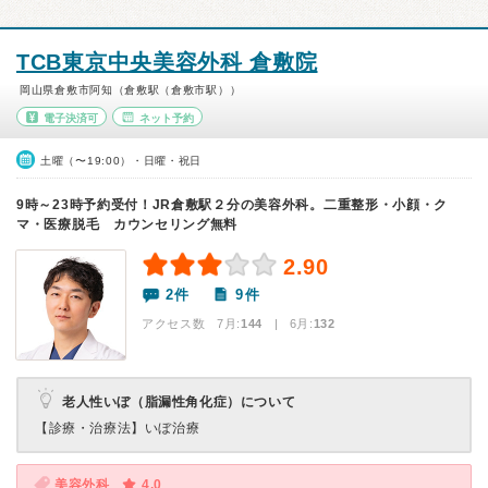
TCB東京中央美容外科 倉敷院
岡山県倉敷市阿知（倉敷駅（倉敷市駅））
電子決済可
ネット予約
土曜（〜19:00）・日曜・祝日
9時～23時予約受付！JR倉敷駅２分の美容外科。二重整形・小顔・ク
マ・医療脱毛 カウンセリング無料
2.90
2件
9件
アクセス数 7月:
144
| 6月:
132
老人性いぼ（脂漏性角化症）について
【診療・治療法】
いぼ治療
美容外科
4.0