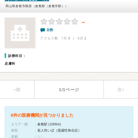
岡山県倉敷市鶴形（倉敷駅（倉敷市駅））
－
0件
アクセス数 7月:
3
| 6月:
1
診療科目：
皮膚科
«前
1/1ページ
次»
6件の医療機関が見つかりました
エリア・駅
倉敷駅 (1000m)
病気
老人性いぼ（脂漏性角化症）
名称
なし