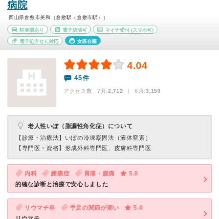
病院
岡山県倉敷市美和（倉敷駅（倉敷市駅））
駐車場あり
電子決済可
マイナ受付
(スマホ可)
電子処方せん対応
女医在籍
4.04
45件
アクセス数 7月:
2,712
| 6月:
3,150
老人性いぼ（脂漏性角化症）について
【診療・治療法】
いぼの冷凍凝固法（液体窒素）
【専門医・資格】
形成外科専門医、皮膚科専門医
内科
腰痛症
胃痛・腹痛
5.0
的確な診断と治療で安心しました
リウマチ科
手足の関節が痛い
5.0
リウマチ