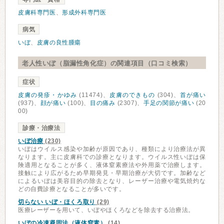
皮膚科専門医
、
形成外科専門医
病気
いぼ
、
皮膚の良性腫瘍
老人性いぼ（脂漏性角化症）の関連項目（口コミ検索）
症状
皮膚の発疹・かゆみ
(11474)、
皮膚のできもの
(304)、
首が痛い
(937)、
顔が痛い
(100)、
目の痛み
(2307)、
手足の関節が痛い
(20
00)
診療・治療法
いぼ治療
(230)
いぼはウイルス感染や加齢が原因であり、種類により治療法が異
なります。主に皮膚科での診療となります。ウイルス性いぼは保
険適用となることが多く、液体窒素療法や外用薬で治療します。
接触により広がるため早期発見・早期治療が大切です。加齢など
によるいぼは美容目的の除去となり、レーザー治療や電気焼灼な
どの自費診療となることが多いです。
切らない いぼ・ほくろ取り
(29)
医療レーザーを用いて、いぼやほくろなどを除去する治療法。
いぼの冷凍凝固法（液体窒素）
(14)