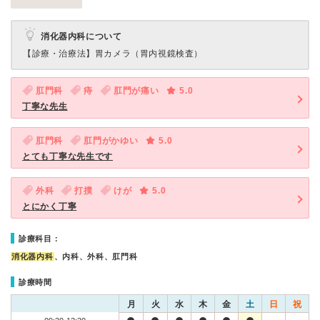
消化器内科について
【診療・治療法】
胃カメラ（胃内視鏡検査）
肛門科
痔
肛門が痛い
5.0
丁寧な先生
肛門科
肛門がかゆい
5.0
とても丁寧な先生です
外科
打撲
けが
5.0
とにかく丁寧
診療科目：
消化器内科
、内科、外科、肛門科
診療時間
月
火
水
木
金
土
日
祝