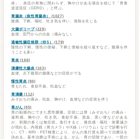
炎」、炎症の有無に関わらず、胸やけがある場合を総じて「胃食
道逆流症（GERD）」と呼ぶ。
胃腸炎（急性胃腸炎）
(1027)
腹痛、下痢、嘔吐、吐き気を伴い、発熱を生じる
大腸ポリープ
(229)
血便、肛門からの出血（痛みなし）
過敏性腸症候群（IBS）
(179)
慢性の下痢、慢性の便秘、下痢と便秘を繰り返すなど。腹痛を伴
うことも多い
胃炎
(166)
潰瘍性大腸炎
(103)
血便、左下腹部の腹痛などの症状がでる
慢性胃炎
(94)
胃もたれ、食欲不振、吐血など
胃潰瘍
(112)
みぞおちの痛み、吐血、胸やけ、血便などの症状を伴う
胃がん
(95)
胃の粘膜内にできた悪性腫瘍。症状には胃（みぞおち）の痛み・
違和感、胸やけ、吐き気、食欲不振、貧血、黒い便などがある
が、初期の多くは無症状。進行すると、倦怠感・嘔吐・体重減少
が現れる。内視鏡（胃カメラ）やX線（バリウム）などで診断を行
い、CT・MRI・PET検査により、がんの進行度を調べて治療法を
決める。基本治療は手術による、がん・胃の切除であり、一部の