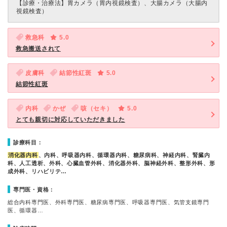
【診療・治療法】
胃カメラ（胃内視鏡検査）、大腸カメラ（大腸内
視鏡検査）
救急科
5.0
救急搬送されて
皮膚科
結節性紅斑
5.0
結節性紅斑
内科
かぜ
咳（セキ）
5.0
とても親切に対応していただきました
診療科目：
消化器内科
、内科、呼吸器内科、循環器内科、糖尿病科、神経内科、腎臓内
科、人工透析、外科、心臓血管外科、消化器外科、脳神経外科、整形外科、形
成外科、リハビリテ…
専門医・資格：
総合内科専門医、外科専門医、糖尿病専門医、呼吸器専門医、気管支鏡専門
医、循環器…