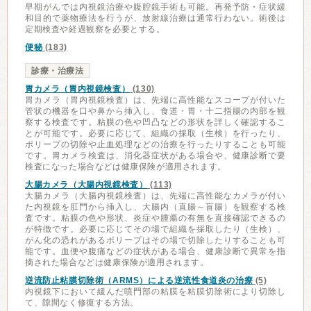
早期がんでは内視鏡治療や腹腔鏡手術も可能。再発予防・症状緩
和目的で薬物療法を行うが、放射線治療は通常行わない。術後は
定期検査や経過観察を必要とする。
便秘
(183)
診療・治療法
胃カメラ（胃内視鏡検査）
(130)
胃カメラ（胃内視鏡検査）は、先端に高性能なスコープが付いた
管状の機器を口や鼻から挿入し、食道・胃・十二指腸の内部を観
察する検査です。粘膜の色や凹凸などの形状を詳しく確認するこ
とが可能です。必要に応じて、組織の採取（生検）を行ったり、
ポリープの切除や止血処理などの治療を行ったりすることも可能
です。胃カメラ検査は、消化器症状がある場合や、健康診断で要
検査になった場合などは健康保険が適用されます。
大腸カメラ（大腸内視鏡検査）
(113)
大腸カメラ（大腸内視鏡検査）は、先端に高性能なカメラが付い
た内視鏡を肛門から挿入し、大腸内（直腸～盲腸）を観察する検
査です。粘膜の色や形状、炎症や腫瘍の有無を直接確認できるの
が特徴です。必要に応じてその場で組織を採取したり（生検）、
がん化の恐れがあるポリープはその場で切除したりすることも可
能です。血便や腹痛などの症状がある場合、健康診断で異常を指
摘された場合などは健康保険が適用されます。
逆流防止粘膜切除術（ARMS）による逆流性食道炎の治療
(5)
内視鏡下において緩んだ噴門部の粘膜を粘膜切除術により切除し
て、隙間なく修復する方法。