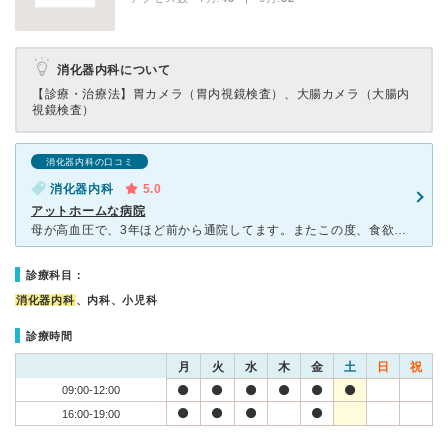
消化器内科について
【診療・治療法】
胃カメラ（胃内視鏡検査）、大腸カメラ（大腸内
視鏡検査）
消化器内科の口コミ
消化器内科
5.0
アットホームな病院
母が高血圧で、3年ほど前から通院してます。またこの度、食欲不振で食べられない日が続き、付き添いで受診しました。高齢者の母は、はじめての胃カメラをかなり怖がっており、心配しましたが母いわく 『気づかな
診療科目：
消化器内科
、内科、小児科
診療時間
月
火
水
木
金
土
日
祝
09:00-12:00
16:00-19:00