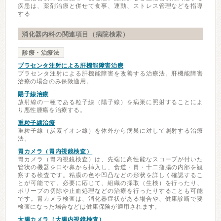
疾患は、薬剤治療と併せて食事、運動、ストレス管理などを指導
する
消化器内科の関連項目（病院検索）
診療・治療法
プラセンタ注射による肝機能障害治療
プラセンタ注射による肝機能障害を改善する治療法。肝機能障害
治療の場合のみ保険適用。
陽子線治療
放射線の一種である粒子線（陽子線）を病巣に照射することによ
り悪性腫瘍を治療する。
重粒子線治療
重粒子線（炭素イオン線）を体外から病巣に対して照射する治療
法。
胃カメラ（胃内視鏡検査）
胃カメラ（胃内視鏡検査）は、先端に高性能なスコープが付いた
管状の機器を口や鼻から挿入し、食道・胃・十二指腸の内部を観
察する検査です。粘膜の色や凹凸などの形状を詳しく確認するこ
とが可能です。必要に応じて、組織の採取（生検）を行ったり、
ポリープの切除や止血処理などの治療を行ったりすることも可能
です。胃カメラ検査は、消化器症状がある場合や、健康診断で要
検査になった場合などは健康保険が適用されます。
大腸カメラ（大腸内視鏡検査）