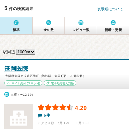
5
件の検索結果
表示順について
標準
★の数
レビュー数
新着・更新
駅周辺
笹岡医院
大阪府大阪市浪速区元町（難波駅、大国町駅、JR難波駅）
マイナ受付
(スマホ可)
電子処方せん対応
土曜（〜12:30）
4.29
6件
アクセス数 7月:
129
| 6月:
159