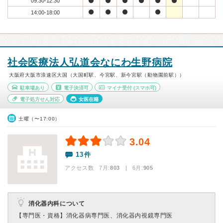
09:30-12:30
14:00-18:00
社会医療法人弘道会なにわ生野病院
大阪府大阪市浪速区大国（大国町駅、今宮駅、新今宮駅（動物園前駅））
駐車場あり
電子決済可
マイナ受付
(スマホ可)
電子処方せん対応
女医在籍
土曜（〜17:00）
3.04
13件
アクセス数 7月:
803
| 6月:
905
消化器内科について
【専門医・資格】
消化器病専門医、消化器内視鏡専門医