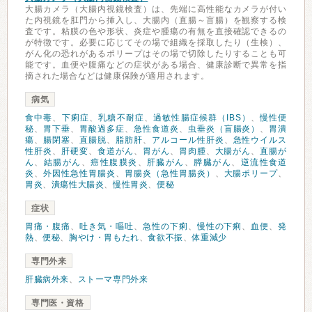
大腸カメラ（大腸内視鏡検査）は、先端に高性能なカメラが付い
た内視鏡を肛門から挿入し、大腸内（直腸～盲腸）を観察する検
査です。粘膜の色や形状、炎症や腫瘍の有無を直接確認できるの
が特徴です。必要に応じてその場で組織を採取したり（生検）、
がん化の恐れがあるポリープはその場で切除したりすることも可
能です。血便や腹痛などの症状がある場合、健康診断で異常を指
摘された場合などは健康保険が適用されます。
病気
食中毒
、
下痢症
、
乳糖不耐症
、
過敏性腸症候群（IBS）
、
慢性便
秘
、
胃下垂
、
胃酸過多症
、
急性食道炎
、
虫垂炎（盲腸炎）
、
胃潰
瘍
、
腸閉塞
、
直腸脱
、
脂肪肝
、
アルコール性肝炎
、
急性ウイルス
性肝炎
、
肝硬変
、
食道がん
、
胃がん
、
胃肉腫
、
大腸がん
、
直腸が
ん
、
結腸がん
、
癌性腹膜炎
、
肝臓がん
、
膵臓がん
、
逆流性食道
炎
、
外因性急性胃腸炎
、
胃腸炎（急性胃腸炎）
、
大腸ポリープ
、
胃炎
、
潰瘍性大腸炎
、
慢性胃炎
、
便秘
症状
胃痛・腹痛
、
吐き気・嘔吐
、
急性の下痢
、
慢性の下痢
、
血便
、
発
熱
、
便秘
、
胸やけ・胃もたれ
、
食欲不振
、
体重減少
専門外来
肝臓病外来
、
ストーマ専門外来
専門医・資格