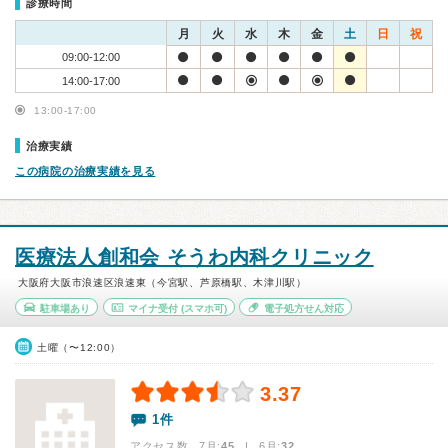
診療時間
月
火
水
木
金
土
日
祝
09:00-12:00
14:00-17:00
13:00-17:00
治療実績
この病院の治療実績を見る
医療法人創和会 そうわ内科クリニック
大阪府大阪市浪速区浪速東（今宮駅、芦原橋駅、木津川駅）
駐車場あり
マイナ受付
(スマホ可)
電子処方せん対応
土曜（〜12:00）
3.37
1件
アクセス数 7月:
45
| 6月:
32