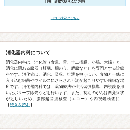
日曜日診療で絞り込む (0件)
口コミ検索はこちら
消化器内科について
消化器内科は、消化管（食道、胃、十二指腸、小腸、大腸）と、
消化に関わる臓器（肝臓、胆のう、膵臓など）を専門とする診療
科です。消化管は、消化、吸収、排泄を担うほか、食物と一緒に
入り込む細菌やウイルスにさらされ不調が起こりやすい繊細な場
所です。消化器内科では、薬物療法や生活習慣指導、内視鏡を用
いたポリープ除去などを行います。また、初期のがんは自覚症状
が乏しいため、腹部超音波検査（エコー）や内視鏡検査に…
【
続きを読む
】