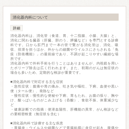
消化器内科について
詳細
消化器内科は、消化管（食道、胃、十二指腸、小腸、大腸）と、
消化に関わる臓器（肝臓、胆のう、膵臓など）を専門とする診療
科です。口から肛門まで一本の管で繋がる消化管は、消化、吸
収、排泄を担うほか、外からの細菌やウイルスにさらされる「免
疫（防衛機能）」の最前線であり、不調が起こりやすい繊細な場
所です。
消化器内科で外科手術を行うことはありませんが、内視鏡を用い
たポリープ除去は広く行われます。また、初期のがんは無症状の
場合も多いため、定期的な検診が重要です。
■消化器内科で対応する主な症状
・急性症状：腹痛や胃の痛み、吐き気や嘔吐、下痢、血便や黒い
便（タール便）、発熱など
・慢性症状：慢性的な便秘や下痢、胃もたれ、お腹の張り、胸や
け、酸っぱいものがこみ上げる（呑酸）、食欲不振、体重減少な
ど
・健康診断での指摘：便潜血陽性、肝機能の異常、がん検診など
の要精密検査（無症状を含む）
■消化器内科で診療する主な疾患
・胃腸炎：ウイルスや細菌などで胃腸粘膜に炎症が起き、腹痛や