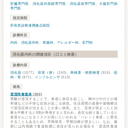
肝臓専門医
、
消化器内視鏡専門医
、
消化器病専門医
、
大腸肛門病
専門医
指定病院
肝疾患診療連携拠点病院
診療科目
内科
、
消化器外科
、
胃腸科
、
アレルギー科
、
肛門科
消化器内科の関連項目（口コミ検索）
診療内容
消化器
(1077)、
排泄（便）
(160)、
再検査・精密検査
(916)、
筋
肉・骨
(871)、
インフルエンザ
(510)
病気
逆流性食道炎
(360)
胃酸が逆流することで、食道に炎症を起こし、胸やけやのどの違
和感などの不快な症状が起こる病気。生活習慣の改善や薬物療法
で逆流症状が治まることが多い病気。また、症状が収まったと治
療を中断すると9割が再発すると言われ、炎症を繰り返していると
食道がんになるリスクが高いといわれる「バレット食道」に変化
することもあるため、早期発見・早期治療が望ましい。なお、厳
密には内視鏡で食道粘膜に炎症が見られる場合を「逆流性食道