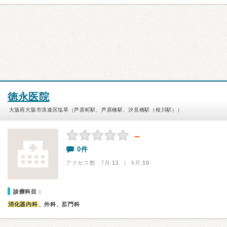
徳永医院
大阪府大阪市浪速区塩草（芦原町駅、芦原橋駅、汐見橋駅（桜川駅））
－
0件
アクセス数 7月:
11
| 6月:
10
診療科目：
消化器内科
、外科、肛門科