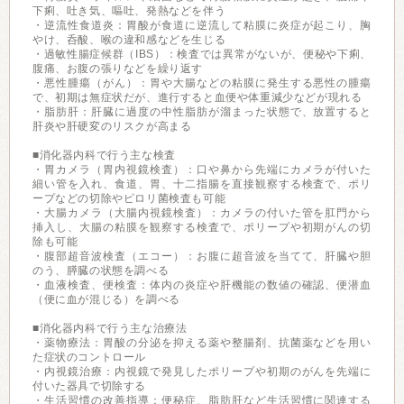
下痢、吐き気、嘔吐、発熱などを伴う
・逆流性食道炎：胃酸が食道に逆流して粘膜に炎症が起こり、胸
やけ、呑酸、喉の違和感などを生じる
・過敏性腸症候群（IBS）：検査では異常がないが、便秘や下痢、
腹痛、お腹の張りなどを繰り返す
・悪性腫瘍（がん）：胃や大腸などの粘膜に発生する悪性の腫瘍
で、初期は無症状だが、進行すると血便や体重減少などが現れる
・脂肪肝：肝臓に過度の中性脂肪が溜まった状態で、放置すると
肝炎や肝硬変のリスクが高まる
■消化器内科で行う主な検査
・胃カメラ（胃内視鏡検査）：口や鼻から先端にカメラが付いた
細い管を入れ、食道、胃、十二指腸を直接観察する検査で、ポリ
ープなどの切除やピロリ菌検査も可能
・大腸カメラ（大腸内視鏡検査）：カメラの付いた管を肛門から
挿入し、大腸の粘膜を観察する検査で、ポリープや初期がんの切
除も可能
・腹部超音波検査（エコー）：お腹に超音波を当てて、肝臓や胆
のう、膵臓の状態を調べる
・血液検査、便検査：体内の炎症や肝機能の数値の確認、便潜血
（便に血が混じる）を調べる
■消化器内科で行う主な治療法
・薬物療法：胃酸の分泌を抑える薬や整腸剤、抗菌薬などを用い
た症状のコントロール
・内視鏡治療：内視鏡で発見したポリープや初期のがんを先端に
付いた器具で切除する
・生活習慣の改善指導：便秘症、脂肪肝など生活習慣に関連する