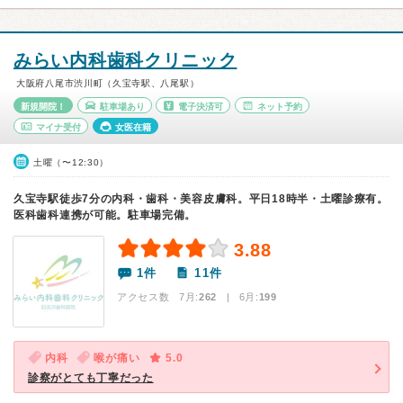
みらい内科歯科クリニック
大阪府八尾市渋川町（久宝寺駅、八尾駅）
新規開院！
駐車場あり
電子決済可
ネット予約
マイナ受付
女医在籍
土曜（〜12:30）
久宝寺駅徒歩7分の内科・歯科・美容皮膚科。平日18時半・土曜診療有。
医科歯科連携が可能。駐車場完備。
3.88
1件
11件
アクセス数 7月:
262
| 6月:
199
内科
喉が痛い
5.0
診察がとても丁寧だった