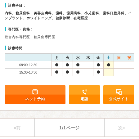
診療科目：
内科、糖尿病科、美容皮膚科、歯科、歯周病科、小児歯科、歯科口腔外科、イ
ンプラント、ホワイトニング、健康診断、在宅医療
専門医・資格：
総合内科専門医、糖尿病専門医
診療時間
月
火
水
木
金
土
日
祝
09:00-12:30
15:30-18:30
ネット予約
電話
公式サイト
«前
1/1ページ
次»