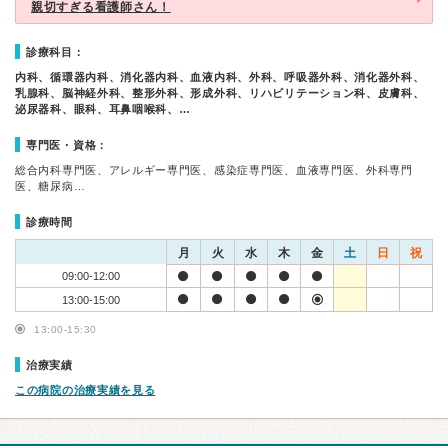
親切すぎる看護師さん！
診療科目：
内科、循環器内科、消化器内科、血液内科、外科、呼吸器外科、消化器外科、
乳腺科、脳神経外科、整形外科、形成外科、リハビリテーション科、皮膚科、
泌尿器科、眼科、耳鼻咽喉科、…
専門医・資格：
総合内科専門医、アレルギー専門医、感染症専門医、血液専門医、外科専門
医、糖尿病…
診療時間
月
火
水
木
金
土
日
祝
09:00-12:00
13:00-15:00
13:00-15:30
治療実績
この病院の治療実績を見る