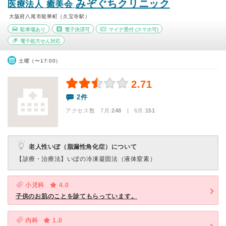
みぞぐちクリニック
医療法人 癒美会
大阪府八尾市龍華町（久宝寺駅）
駐車場あり
電子決済可
マイナ受付
(スマホ可)
電子処方せん対応
土曜（〜17:00）
2.71
2件
アクセス数 7月:
248
| 6月:
151
老人性いぼ（脂漏性角化症）について
【診療・治療法】
いぼの冷凍凝固法（液体窒素）
小児科
4.0
子供のお肌のことを診てもらっています。
内科
1.0