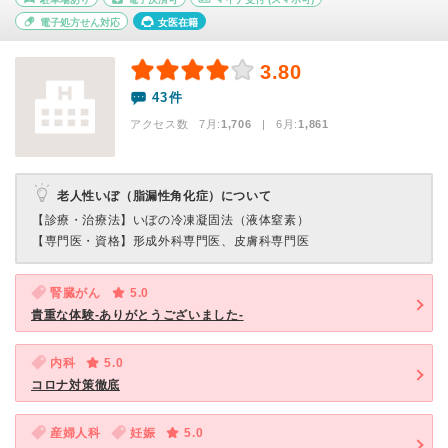
電子処方せん対応
女医在籍
3.80
43件
アクセス数 7月:
1,706
| 6月:
1,861
老人性いぼ（脂漏性角化症）について
【診療・治療法】
いぼの冷凍凝固法（液体窒素）
【専門医・資格】
形成外科専門医、皮膚科専門医
腎臓がん
5.0
貴重な体験-ありがとうございました-
内科
5.0
コロナ対策徹底
産婦人科
妊娠
5.0