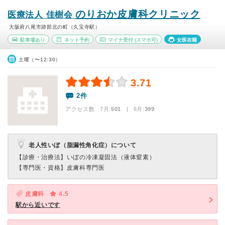
のりおか皮膚科クリニック
医療法人 佳樹会
大阪府八尾市跡部北の町（久宝寺駅）
駐車場あり
ネット予約
マイナ受付
(スマホ可)
女医在籍
土曜（〜12:30）
3.71
2件
アクセス数 7月:
501
| 6月:
399
老人性いぼ（脂漏性角化症）について
【診療・治療法】
いぼの冷凍凝固法（液体窒素）
【専門医・資格】
皮膚科専門医
皮膚科
4.5
駅から近いです