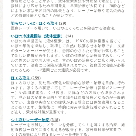
険適用となることが多く、液体窒素療法や外用薬で治療します。
接触により広がるため早期発見・早期治療が大切です。加齢など
によるいぼは美容目的の除去となり、レーザー治療や電気焼灼な
どの自費診療となることが多いです。
切らない いぼ・ほくろ取り
(29)
医療レーザーを用いて、いぼやほくろなどを除去する治療法。
いぼの冷凍凝固法（液体窒素）
(14)
いぼの冷凍凝固法（液体窒素）は、-196℃の液体窒素を当てて、
いぼの細胞を凍結し、破壊して自然に脱落させる治療です。皮膚
のターンオーバーが促され、患部のかさぶたが剥がれ落ちること
で新しい皮膚が再生します。いぼの標準的な治療法であり、ウイ
ルス性のいぼや老人性いぼ、首のいぼの治療などに広く用いられ
ています。治療には保険が適用されますが、複数回の治療が必要
になるため、1～2週間ごとの通院が必要です。
ほくろ取り
(259)
ほくろ取りは、見た目の変化や医学的な診断・治療を目的に行わ
れます。ほくろの状態に応じて、レーザー治療（炭酸ガスレーザ
ー）や高周波電流、くり抜き、切除などの方法から選択されま
す。見た目の変化を目的とする場合は自費診療となるのが一般的
ですが、出血や炎症などの症状がある場合には保険適用となるこ
とがあります。施術後は一時的に赤みや色素沈着がみられること
があり、紫外線対策が重要です。
シミ取りレーザー治療
(318)
レーザーを照射し、メラニンを分解してシミを薄くする治療。施
術直後は一時的に濃く見えるが改善する。紫外線対策が重要で、
シミの種類により異なるレーザーを使用する。