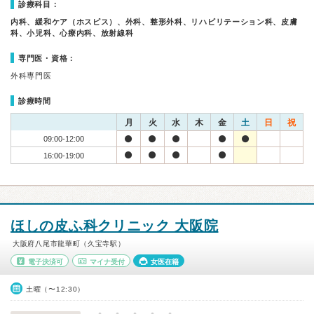
診療科目：
内科、緩和ケア（ホスピス）、外科、整形外科、リハビリテーション科、皮膚
科、小児科、心療内科、放射線科
専門医・資格：
外科専門医
診療時間
月
火
水
木
金
土
日
祝
09:00-12:00
16:00-19:00
ほしの皮ふ科クリニック 大阪院
大阪府八尾市龍華町（久宝寺駅）
電子決済可
マイナ受付
女医在籍
土曜（〜12:30）