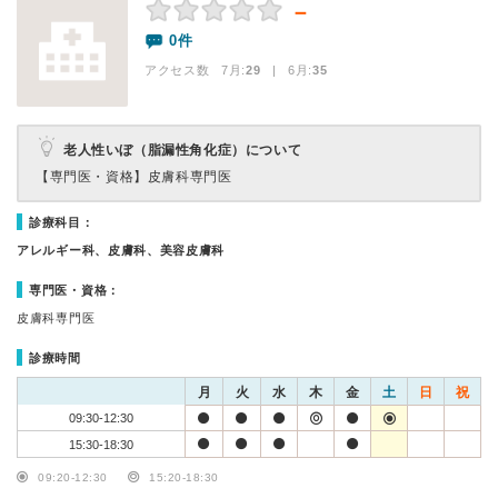
－
0件
アクセス数 7月:
29
| 6月:
35
老人性いぼ（脂漏性角化症）について
【専門医・資格】
皮膚科専門医
診療科目：
アレルギー科、皮膚科、美容皮膚科
専門医・資格：
皮膚科専門医
診療時間
月
火
水
木
金
土
日
祝
09:30-12:30
15:30-18:30
09:20-12:30
15:20-18:30