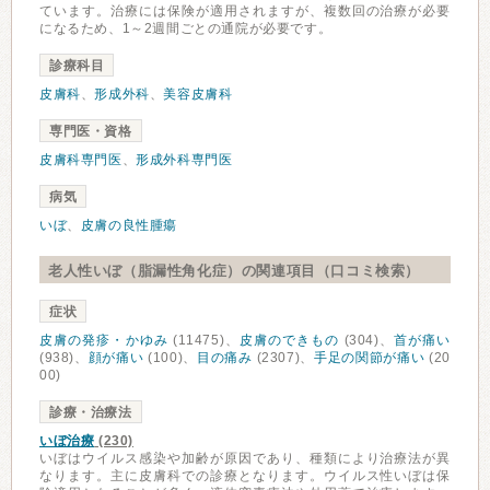
ています。治療には保険が適用されますが、複数回の治療が必要
になるため、1～2週間ごとの通院が必要です。
診療科目
皮膚科
、
形成外科
、
美容皮膚科
専門医・資格
皮膚科専門医
、
形成外科専門医
病気
いぼ
、
皮膚の良性腫瘍
老人性いぼ（脂漏性角化症）の関連項目（口コミ検索）
症状
皮膚の発疹・かゆみ
(11475)、
皮膚のできもの
(304)、
首が痛い
(938)、
顔が痛い
(100)、
目の痛み
(2307)、
手足の関節が痛い
(20
00)
診療・治療法
いぼ治療
(230)
いぼはウイルス感染や加齢が原因であり、種類により治療法が異
なります。主に皮膚科での診療となります。ウイルス性いぼは保