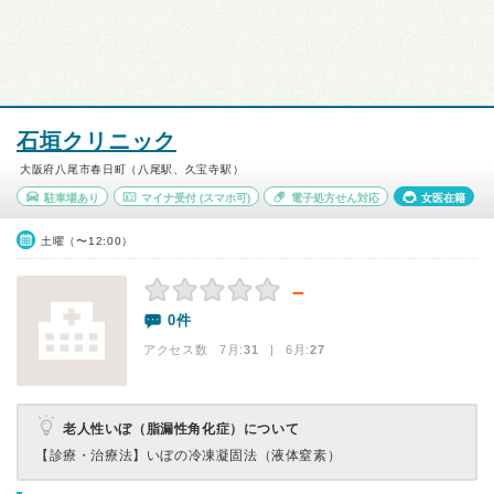
石垣クリニック
大阪府八尾市春日町（八尾駅、久宝寺駅）
駐車場あり
マイナ受付
(スマホ可)
電子処方せん対応
女医在籍
土曜（〜12:00）
－
0件
アクセス数 7月:
31
| 6月:
27
老人性いぼ（脂漏性角化症）について
【診療・治療法】
いぼの冷凍凝固法（液体窒素）