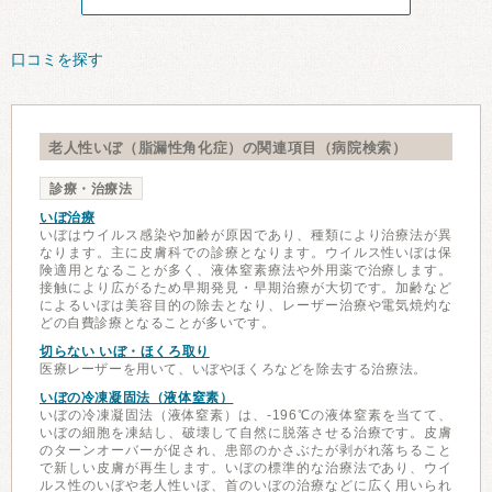
口コミを探す
老人性いぼ（脂漏性角化症）の関連項目（病院検索）
診療・治療法
いぼ治療
いぼはウイルス感染や加齢が原因であり、種類により治療法が異
なります。主に皮膚科での診療となります。ウイルス性いぼは保
険適用となることが多く、液体窒素療法や外用薬で治療します。
接触により広がるため早期発見・早期治療が大切です。加齢など
によるいぼは美容目的の除去となり、レーザー治療や電気焼灼な
どの自費診療となることが多いです。
切らない いぼ・ほくろ取り
医療レーザーを用いて、いぼやほくろなどを除去する治療法。
いぼの冷凍凝固法（液体窒素）
いぼの冷凍凝固法（液体窒素）は、-196℃の液体窒素を当てて、
いぼの細胞を凍結し、破壊して自然に脱落させる治療です。皮膚
のターンオーバーが促され、患部のかさぶたが剥がれ落ちること
で新しい皮膚が再生します。いぼの標準的な治療法であり、ウイ
ルス性のいぼや老人性いぼ、首のいぼの治療などに広く用いられ