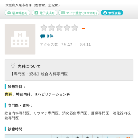
大阪府八尾市都塚（恩智駅、志紀駅）
駐車場あり
電子決済可
マイナ受付
(スマホ可)
女医在籍
－
0件
アクセス数 7月:
17
| 6月:
11
内科について
【専門医・資格】
総合内科専門医
診療科目：
内科
、神経内科、リハビリテーション科
専門医・資格：
総合内科専門医、リウマチ専門医、消化器病専門医、肝臓専門医、消化器内視
鏡専門医…
診療時間