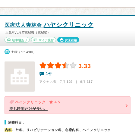
ハヤシクリニック
医療法人爽林会
大阪府八尾市志紀町（志紀駅）
駐車場あり
マイナ受付
女医在籍
土曜（〜14:00）
3.33
1件
アクセス数 7月:
129
| 6月:
117
ペインクリニック
4.5
待ち時間だけが長い。
診療科目：
内科
、外科、リハビリテーション科、心療内科、ペインクリニック