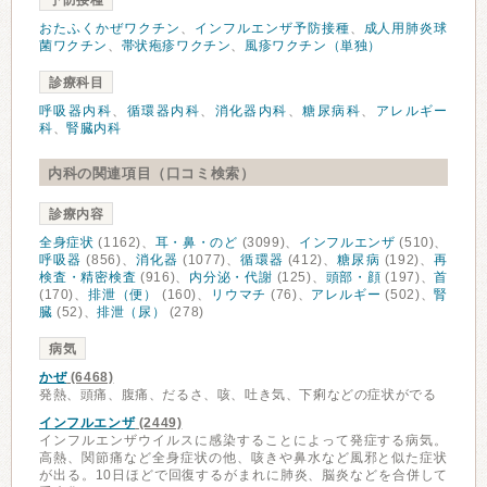
予防接種
おたふくかぜワクチン
、
インフルエンザ予防接種
、
成人用肺炎球
菌ワクチン
、
帯状疱疹ワクチン
、
風疹ワクチン（単独）
診療科目
呼吸器内科
、
循環器内科
、
消化器内科
、
糖尿病科
、
アレルギー
科
、
腎臓内科
内科の関連項目（口コミ検索）
診療内容
全身症状
(1162)、
耳・鼻・のど
(3099)、
インフルエンザ
(510)、
呼吸器
(856)、
消化器
(1077)、
循環器
(412)、
糖尿病
(192)、
再
検査・精密検査
(916)、
内分泌・代謝
(125)、
頭部・顔
(197)、
首
(170)、
排泄（便）
(160)、
リウマチ
(76)、
アレルギー
(502)、
腎
臓
(52)、
排泄（尿）
(278)
病気
かぜ
(6468)
発熱、頭痛、腹痛、だるさ、咳、吐き気、下痢などの症状がでる
インフルエンザ
(2449)
インフルエンザウイルスに感染することによって発症する病気。
高熱、関節痛など全身症状の他、咳きや鼻水など風邪と似た症状
が出る。10日ほどで回復するがまれに肺炎、脳炎などを合併して