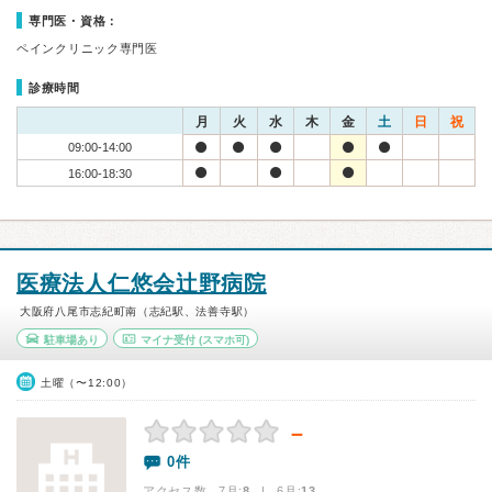
専門医・資格：
ペインクリニック専門医
診療時間
月
火
水
木
金
土
日
祝
09:00-14:00
16:00-18:30
医療法人仁悠会辻野病院
大阪府八尾市志紀町南（志紀駅、法善寺駅）
駐車場あり
マイナ受付
(スマホ可)
土曜（〜12:00）
－
0件
アクセス数 7月:
8
| 6月:
13