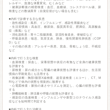
レルギー、急激な体重変化、むくみなど
・健康診断後の精密検査：血圧、血糖値、コレステロール値、尿
検査などの数値異常（自覚症状がない場合も含む）
■内科で診療する主な疾患
・急性感染症：風邪、インフルエンザ、感染性胃腸炎など
・生活習慣病：高血圧、糖尿病、脂質異常症、肥満症、高尿酸血
症（痛風）など
・消化器疾患：胃十二指腸潰瘍、逆流性食道炎、便秘症など
・呼吸器疾患：喘息、気管支炎、肺炎、慢性閉塞性肺疾患（COP
D）など
・その他の疾患：アレルギー疾患、貧血、骨粗しょう症、不眠症
など
■内科で行う主な検査
・血液検査：採血し、栄養状態や炎症の有無など全身の健康状態
を評価する
・尿検査：尿の成分から腎臓の健康状態を評価するほか、生活習
慣病の早期発見にも活用する
・画像診断：胸部/腹部X線検査、超音波検査（エコー）、CT、M
RIなどで体内の状態を視覚的に観察する
・心電図検査：脈拍の速さやリズムを測定し、心臓の状態を評価
する
・肺機能検査：肺活量や呼吸の状態を評価する
・感染症の迅速検査：インフルエンザや新型コロナウイルス感染
症などを短時間で判定する
■内科で行う主な治療法