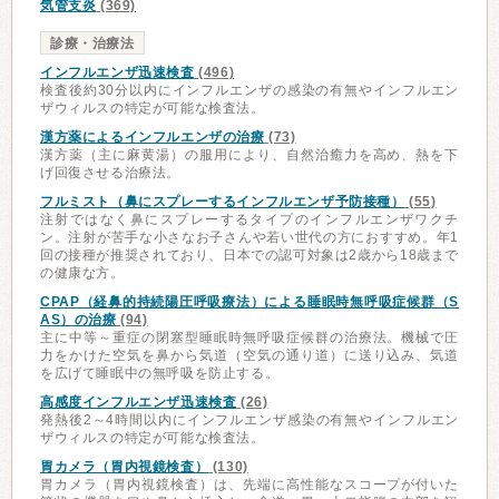
気管支炎
(369)
診療・治療法
インフルエンザ迅速検査
(496)
検査後約30分以内にインフルエンザの感染の有無やインフルエン
ザウィルスの特定が可能な検査法。
漢方薬によるインフルエンザの治療
(73)
漢方薬（主に麻黄湯）の服用により、自然治癒力を高め、熱を下
げ回復させる治療法。
フルミスト（鼻にスプレーするインフルエンザ予防接種）
(55)
注射ではなく鼻にスプレーするタイプのインフルエンザワクチ
ン。注射が苦手な小さなお子さんや若い世代の方におすすめ。年1
回の接種が推奨されており、日本での認可対象は2歳から18歳まで
の健康な方。
CPAP（経鼻的持続陽圧呼吸療法）による睡眠時無呼吸症候群（S
AS）の治療
(94)
主に中等～重症の閉塞型睡眠時無呼吸症候群の治療法。機械で圧
力をかけた空気を鼻から気道（空気の通り道）に送り込み、気道
を広げて睡眠中の無呼吸を防止する。
高感度インフルエンザ迅速検査
(26)
発熱後2～4時間以内にインフルエンザ感染の有無やインフルエン
ザウィルスの特定が可能な検査法。
胃カメラ（胃内視鏡検査）
(130)
胃カメラ（胃内視鏡検査）は、先端に高性能なスコープが付いた