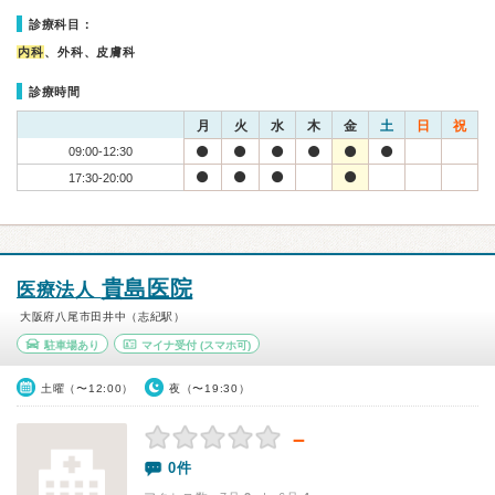
診療科目：
内科
、外科、皮膚科
診療時間
月
火
水
木
金
土
日
祝
09:00-12:30
17:30-20:00
貴島医院
医療法人
大阪府八尾市田井中（志紀駅）
駐車場あり
マイナ受付
(スマホ可)
土曜（〜12:00）
夜（〜19:30）
－
0件