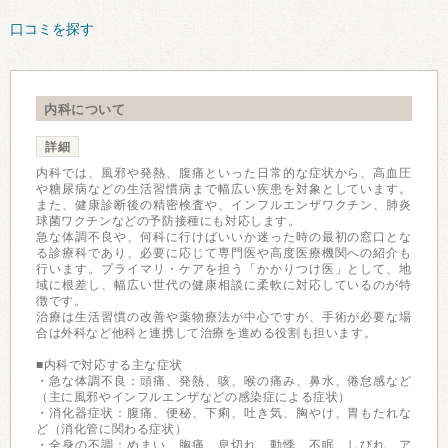
口コミを探す
内科について
詳細
内科では、風邪や発熱、腹痛といった日常的な症状から、高血圧
や糖尿病などの生活習慣病まで幅広い疾患を対象としています。
また、健康診断後の精密検査や、インフルエンザワクチン、肺炎
球菌ワクチンなどの予防接種にも対応します。
急な体調不良や、何科に行けばいいか迷った時の最初の窓口とな
る診療科であり、必要に応じて専門医や高度医療機関への紹介も
行います。プライマリ・ケアを担う「かかりつけ医」として、地
域に根差し、幅広い世代の健康相談に柔軟に対応しているのが特
徴です。
治療は生活習慣の改善や薬物療法が中心ですが、手術が必要な場
合は外科など他科と連携して治療を進める役割も担います。
■内科で対応する主な症状
・急な体調不良：頭痛、発熱、咳、喉の痛み、鼻水、倦怠感など
（主に風邪やインフルエンザなどの感染症による症状）
・消化器症状：腹痛、便秘、下痢、吐き気、胸やけ、胃もたれな
ど（消化管に関わる症状）
・全身の不調：めまい、胸痛、息切れ、動悸、不眠、しびれ、ア