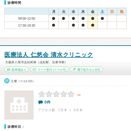
診療時間
月
火
水
木
金
土
日
祝
09:00-12:00
17:30-19:30
医療法人 仁悠会 清水クリニック
大阪府八尾市志紀町南（志紀駅、法善寺駅）
駐車場あり
マイナ受付
(スマホ可)
電子処方せん対応
土曜（〜12:00）
－
0件
アクセス数 7月:
5
| 6月:
6
診療科目：