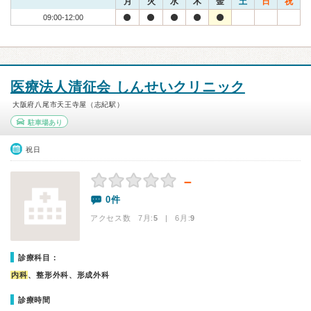
月
火
水
木
金
土
日
祝
09:00-12:00
医療法人清征会 しんせいクリニック
大阪府八尾市天王寺屋（志紀駅）
駐車場あり
祝日
－
0件
アクセス数 7月:
5
| 6月:
9
診療科目：
内科
、整形外科、形成外科
診療時間