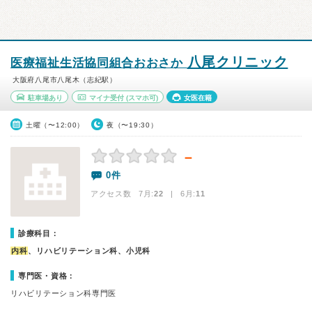
八尾クリニック
医療福祉生活協同組合おおさか
大阪府八尾市八尾木（志紀駅）
駐車場あり
マイナ受付
(スマホ可)
女医在籍
土曜（〜12:00）
夜（〜19:30）
－
0件
アクセス数 7月:
22
| 6月:
11
診療科目：
内科
、リハビリテーション科、小児科
専門医・資格：
リハビリテーション科専門医