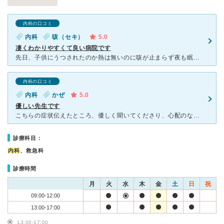
内科の口コミ
内科
咳（セキ）
5.0
凄くわかりやすくて良い病院です
先日、子供にうつされたのか熱は無いのに咳が止まらず夜も眠れなかった為、初めて受診しました。 院内はまだ新しい為綺麗で、待ち時間はやや長く感じましたが先生もきっちりこちらの話しをしっかり聞いて受け答え
内科の口コミ
内科
かぜ
5.0
優しい先生です
こちらの症状伝えたところ、優しく聞いてくださり、心配のないように説明もしてくださって非常に安心できました。駐車場もありますし、日曜日も診療していただけるので非常に助かりました。また何かあればお世話にな
診療科目：
内科
、救急科
診療時間
月
火
水
木
金
土
日
祝
09:00-12:00
13:00-17:00
13:00-17:00