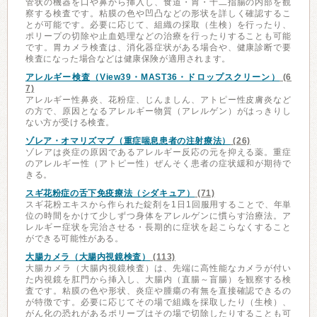
管状の機器を口や鼻から挿入し、食道・胃・十二指腸の内部を観
察する検査です。粘膜の色や凹凸などの形状を詳しく確認するこ
とが可能です。必要に応じて、組織の採取（生検）を行ったり、
ポリープの切除や止血処理などの治療を行ったりすることも可能
です。胃カメラ検査は、消化器症状がある場合や、健康診断で要
検査になった場合などは健康保険が適用されます。
アレルギー検査（View39・MAST36・ドロップスクリーン）
(6
7)
アレルギー性鼻炎、花粉症、じんましん、アトピー性皮膚炎など
の方で、原因となるアレルギー物質（アレルゲン）がはっきりし
ない方が受ける検査。
ゾレア・オマリズマブ（重症喘息患者の注射療法）
(26)
ゾレアは炎症の原因であるアレルギー反応の元を抑える薬。重症
のアレルギー性（アトピー性）ぜんそく患者の症状緩和が期待で
きる。
スギ花粉症の舌下免疫療法（シダキュア）
(71)
スギ花粉エキスから作られた錠剤を1日1回服用することで、年単
位の時間をかけて少しずつ身体をアレルゲンに慣らす治療法。ア
レルギー症状を完治させる・長期的に症状を起こらなくすること
ができる可能性がある。
大腸カメラ（大腸内視鏡検査）
(113)
大腸カメラ（大腸内視鏡検査）は、先端に高性能なカメラが付い
た内視鏡を肛門から挿入し、大腸内（直腸～盲腸）を観察する検
査です。粘膜の色や形状、炎症や腫瘍の有無を直接確認できるの
が特徴です。必要に応じてその場で組織を採取したり（生検）、
がん化の恐れがあるポリープはその場で切除したりすることも可