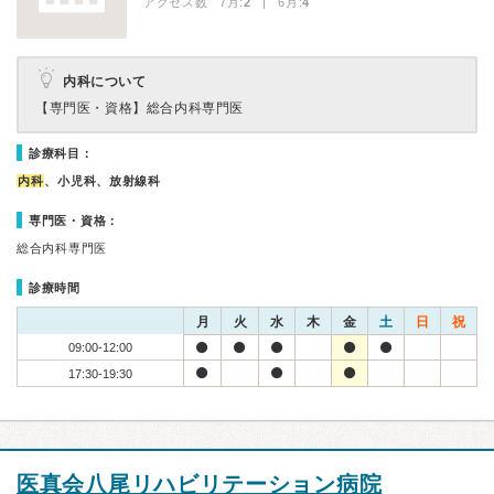
アクセス数 7月:
2
| 6月:
4
内科について
【専門医・資格】
総合内科専門医
診療科目：
内科
、小児科、放射線科
専門医・資格：
総合内科専門医
診療時間
月
火
水
木
金
土
日
祝
09:00-12:00
17:30-19:30
医真会八尾リハビリテーション病院