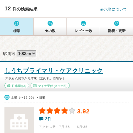
12
件の検索結果
表示順について
標準
★の数
レビュー数
新着・更新
駅周辺
しうちプライマリ・ケアクリニック
大阪府八尾市八尾木東（志紀駅、恩智駅）
駐車場あり
マイナ受付
(スマホ可)
土曜（〜17:00）・日曜
3.92
2件
アクセス数 7月:
58
| 6月:
35