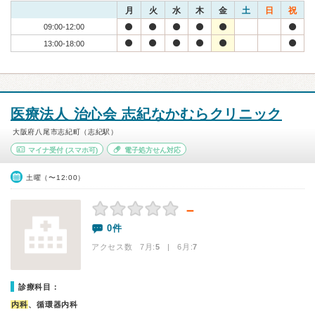
月
火
水
木
金
土
日
祝
09:00-12:00
13:00-18:00
医療法人 治心会 志紀なかむらクリニック
大阪府八尾市志紀町（志紀駅）
マイナ受付
(スマホ可)
電子処方せん対応
土曜（〜12:00）
－
0件
アクセス数 7月:
5
| 6月:
7
診療科目：
内科
、循環器内科