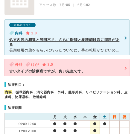
アクセス数 7月:
85
| 6月:
102
内科の口コミ
内科
1.0
処方内容の相違と説明不足、さらに医師と看護師対応に問題があ
る
長期服用の薬をもらいに行ったついでに、手の乾燥がひどいので、「尿素クリーム20％」をお願いしました。医師に「同じ薬が欲しい」と説明しましたが、実際に処方されたのは「ウレパールクリーム10％」で、濃度も
外科
けが
3.0
古いタイプの診療所ですが、良い先生です。
診療科目：
内科
、循環器内科、消化器内科、外科、整形外科、リハビリテーション科、皮
膚科、泌尿器科、放射線科
診療時間
月
火
水
木
金
土
日
祝
09:00-12:00
17:00-20:00