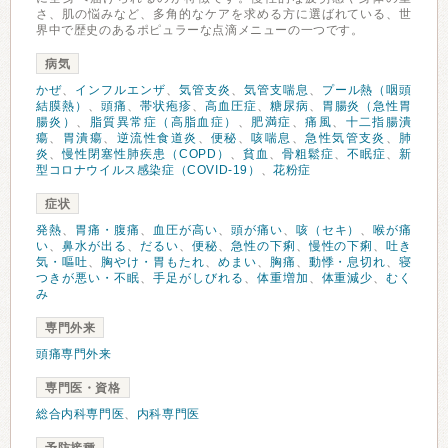
さ、肌の悩みなど、多角的なケアを求める方に選ばれている、世
界中で歴史のあるポピュラーな点滴メニューの一つです。
病気
かぜ
、
インフルエンザ
、
気管支炎
、
気管支喘息
、
プール熱（咽頭
結膜熱）
、
頭痛
、
帯状疱疹
、
高血圧症
、
糖尿病
、
胃腸炎（急性胃
腸炎）
、
脂質異常症（高脂血症）
、
肥満症
、
痛風
、
十二指腸潰
瘍
、
胃潰瘍
、
逆流性食道炎
、
便秘
、
咳喘息
、
急性気管支炎
、
肺
炎
、
慢性閉塞性肺疾患（COPD）
、
貧血
、
骨粗鬆症
、
不眠症
、
新
型コロナウイルス感染症（COVID-19）
、
花粉症
症状
発熱
、
胃痛・腹痛
、
血圧が高い
、
頭が痛い
、
咳（セキ）
、
喉が痛
い
、
鼻水が出る
、
だるい
、
便秘
、
急性の下痢
、
慢性の下痢
、
吐き
気・嘔吐
、
胸やけ・胃もたれ
、
めまい
、
胸痛
、
動悸・息切れ
、
寝
つきが悪い・不眠
、
手足がしびれる
、
体重増加
、
体重減少
、
むく
み
専門外来
頭痛専門外来
専門医・資格
総合内科専門医
、
内科専門医