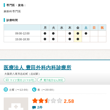
専門医・資格：
麻酔科専門医
診療時間
月
火
水
木
金
土
日
祝
09:00-12:00
15:00-18:30
医療法人 豊田外科内科診療所
大阪府八尾市志紀町（志紀駅）
マイナ受付
(スマホ可)
電子処方せん対応
土曜（〜12:00）
夜（〜20:00）
2.58
2件