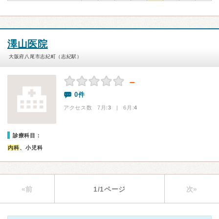
澤山医院
大阪府八尾市志紀町（志紀駅）
－
0件
アクセス数 7月:
3
| 6月:
4
診療科目：
内科
、小児科
«前
1/1ページ
次»