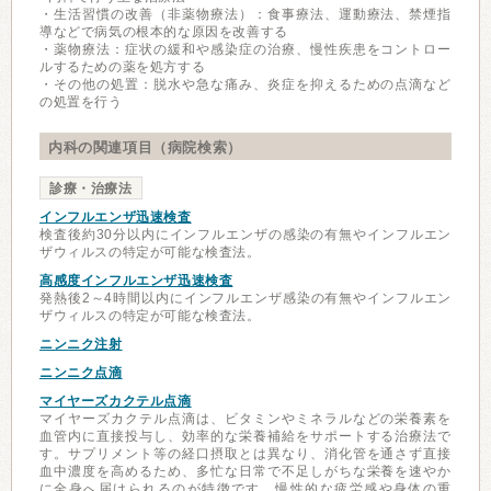
・生活習慣の改善（非薬物療法）：食事療法、運動療法、禁煙指
導などで病気の根本的な原因を改善する
・薬物療法：症状の緩和や感染症の治療、慢性疾患をコントロー
ルするための薬を処方する
・その他の処置：脱水や急な痛み、炎症を抑えるための点滴など
の処置を行う
内科の関連項目（病院検索）
診療・治療法
インフルエンザ迅速検査
検査後約30分以内にインフルエンザの感染の有無やインフルエン
ザウィルスの特定が可能な検査法。
高感度インフルエンザ迅速検査
発熱後2～4時間以内にインフルエンザ感染の有無やインフルエン
ザウィルスの特定が可能な検査法。
ニンニク注射
ニンニク点滴
マイヤーズカクテル点滴
マイヤーズカクテル点滴は、ビタミンやミネラルなどの栄養素を
血管内に直接投与し、効率的な栄養補給をサポートする治療法で
す。サプリメント等の経口摂取とは異なり、消化管を通さず直接
血中濃度を高めるため、多忙な日常で不足しがちな栄養を速やか
に全身へ届けられるのが特徴です。慢性的な疲労感や身体の重