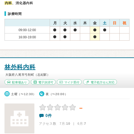
内科
、消化器内科
診療時間
月
火
水
木
金
土
日
祝
09:00-12:00
16:00-19:00
林外科内科
大阪府八尾市弓削町（志紀駅）
駐車場あり
電子決済可
マイナ受付
電子処方せん対応
土曜（〜12:30）
夜（〜20:00）
－
0件
アクセス数 7月:
10
| 6月:
7