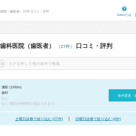
科医院（歯医者） 27件 口コミ・評判
Calooとは
の歯科医院（歯医者）
口コミ・評判
（27件）
×
灘駅 (1000m)
歯科
条件変更・
なし
なし (曜日や時間帯を指定できます)
土曜日診療で絞り込む (27件)
日曜日診療で絞り込む (4件)