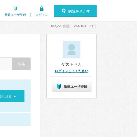
病院をさがす
新規ユーザ登録
ログイン
182,226
病院・
264,163
口コミ
ゲスト
さん
ログインしてください
新規ユーザ登録
絞り込み »