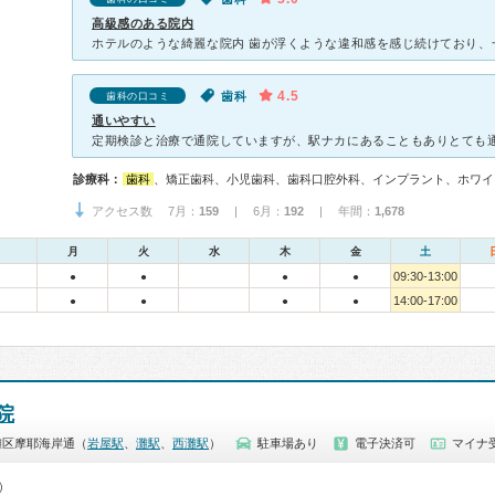
高級感のある院内
4.5
歯科
歯科の口コミ
通いやすい
診療科：
歯科
、矯正歯科、小児歯科、歯科口腔外科、インプラント、ホワイ
アクセス数 7月：
159
| 6月：
192
| 年間：
1,678
月
火
水
木
金
土
09:30-13:00
●
●
●
●
14:00-17:00
●
●
●
●
院
灘区摩耶海岸通（
岩屋駅
、
灘駅
、
西灘駅
）
駐車場あり
電子決済可
マイナ
0）