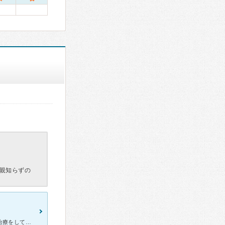
親知らずの
他院での治療に不満があったため、こちらの歯科に切り替えて診察と治療をして頂きました。腕が確かで人気の歯科のため少し待ちましたが、院長の先生はじめ、みなさん気持ちよく、丁寧に診察してくださり、レントゲン