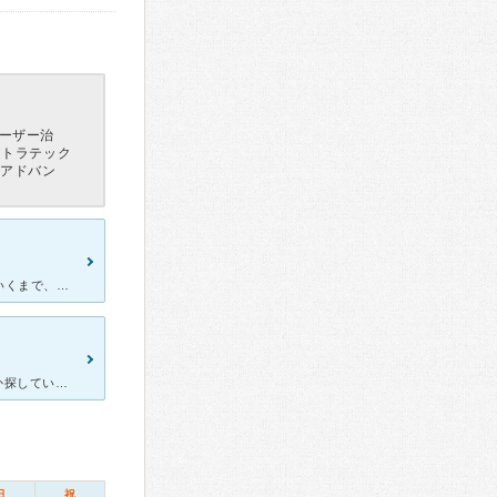
ーザー治
ストラテック
（アドバン
灘区にある、松浦歯科。先生は早口だけど、診察時間過ぎても、納得いくまで、相談にのってくれ、差し歯も言った通りにやってくれる。安心で、安い。看護師さんも、いい人で良い。夜、７時頃までの診療も遅くまで、付
[症状・来院理由] 恐がりなので虫歯の治療のためよい歯科医院がないか探していたところ、ママ友の紹介で来院しました。 [医師の診断・治療法] 歯科治療が怖いことを医師に伝えると「なるべく治
日
祝