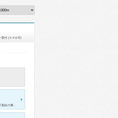
受付 (スマホ可)
初めて淡路から神戸に越して来て、何処に行けばいいのか分からずに駅直結の灘セントラル歯科灘セントラル歯科を受診しました。ホテルの様な設備で癒されて、院長先生及びスタッフ一同の素晴らしい対応にビックリしま