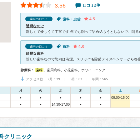
3.56
口コミ2件
4.5
歯科・虫歯
歯科の口コミ
近所なので
4.0
歯科
歯科の口コミ
綺麗な歯科
診療科：
歯科
、歯周病科、小児歯科、ホワイトニング
アクセス数 7月：
39
| 6月：
67
| 年間：
565
月
火
水
木
金
土
09:00-15:00
●
●
●
●
●
14:30-17:00
●
●
●
●
科クリニック