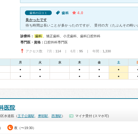
4.0
歯科
歯科の口コミ
良かったです
診療科：
歯科
、矯正歯科、小児歯科、歯科口腔外科
専門医・資格：
口腔外科専門医
アクセス数 7月：
114
| 6月：
95
| 年間：
1,330
月
火
水
木
金
土
●
●
●
●
●
●
●
●
●
●
科医院
灘区水道筋（
王子公園駅
、
摩耶駅
、
西灘駅
）
マイナ受付 (スマホ可)
0）
夜（〜19:30）