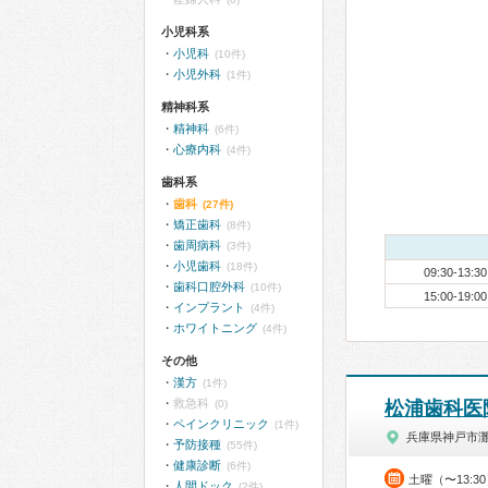
小児科系
小児科
(10件)
小児外科
(1件)
精神科系
精神科
(6件)
心療内科
(4件)
歯科系
歯科
(27件)
矯正歯科
(8件)
歯周病科
(3件)
小児歯科
(18件)
09:30-13:30
歯科口腔外科
(10件)
15:00-19:00
インプラント
(4件)
ホワイトニング
(4件)
その他
漢方
(1件)
救急科
(0)
松浦歯科医
ペインクリニック
(1件)
兵庫県神戸市
予防接種
(55件)
健康診断
(6件)
土曜（〜13:3
人間ドック
(2件)