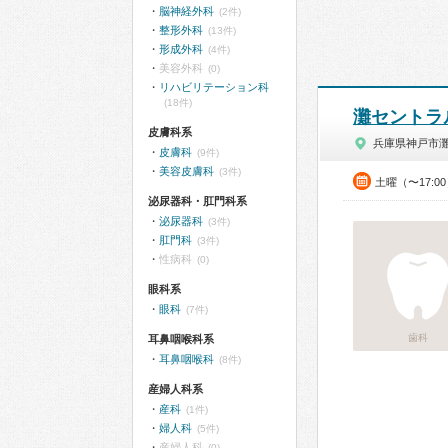
脳神経外科
(2件)
整形外科
(13件)
形成外科
(4件)
美容外科
(0)
リハビリテーション科
(18件)
灘セントラ
皮膚科系
兵庫県神戸市
皮膚科
(9件)
美容皮膚科
(3件)
土曜（〜17:0
泌尿器科・肛門科系
泌尿器科
(3件)
肛門科
(3件)
性病科
(0)
眼科系
眼科
(7件)
歯科
耳鼻咽喉科系
耳鼻咽喉科
(8件)
産婦人科系
産科
(1件)
婦人科
(5件)
産婦人科
(0)