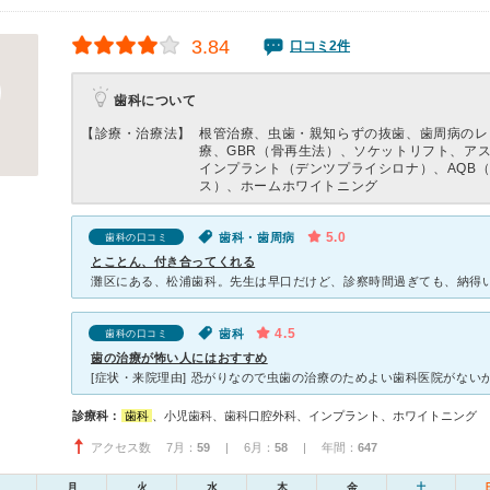
3.84
口コミ2件
歯科について
【診療・治療法】
根管治療、虫歯・親知らずの抜歯、歯周病のレ
療、GBR（骨再生法）、ソケットリフト、ア
インプラント（デンツプライシロナ）、AQB
ス）、ホームホワイトニング
5.0
歯科・歯周病
歯科の口コミ
とことん、付き合ってくれる
4.5
歯科
歯科の口コミ
歯の治療が怖い人にはおすすめ
診療科：
歯科
、小児歯科、歯科口腔外科、インプラント、ホワイトニング
アクセス数 7月：
59
| 6月：
58
| 年間：
647
月
火
水
木
金
土