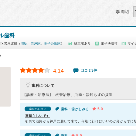
駅周辺
ル歯科
灘区岩屋北町（
灘駅
、
岩屋駅
、
王子公園駅
）
駐車場あり
電子決済可
マイナ
0）
4.14
口コミ3件
歯科について
【診療・治療法】
根管治療、虫歯・親知らずの抜歯
5.0
歯科・歯がしみる
歯科の口コミ
素晴らしいです
5.0
歯科
歯科の口コミ