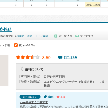
09:00-13:30
●
●
●
●
腔外科
灘区岩屋北町（
岩屋駅
、
灘駅
、
王子公園駅
）
電子決済可
マイナ受付
0）・日曜
夜（〜20:00）
3.59
口コミ2件
歯科について
【専門医・資格】
口腔外科専門医
【診療・治療法】
エルビウムヤグレーザー（虫歯治療）、虫歯・
抜歯
4.5
歯科
歯科の口コミ
わかりやすく丁寧です