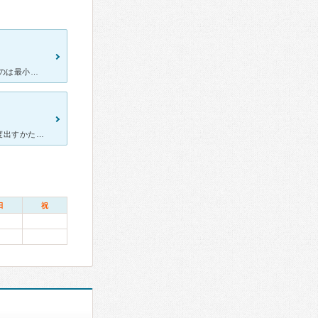
新しくて優しくて丁寧です 年でも削って詰め込もうとしないで、削るのは最小限に抑えてくださるので治療が早く、何回も何回も引きずって来院させられることがなく助かっています。 3か月に１回歯石鳥と、歯磨
新しい歯科なので院内は清潔、スリッパも除菌ディスペンサーから都度出すかたちになっています。 待合にも絵本とキッズスペースがあり、おもちゃも置いてあります。 先生は優しく穏やかでよく話を聞いてく
日
祝