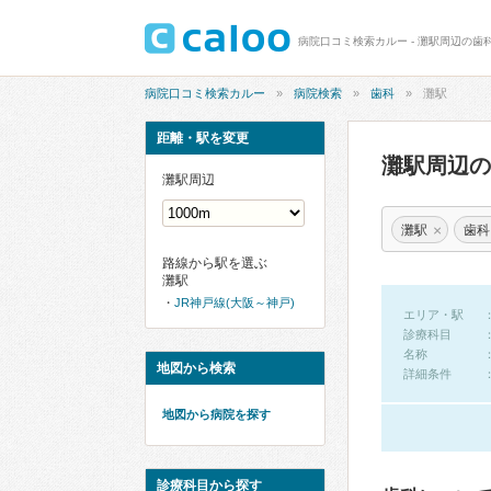
病院口コミ検索カルー - 灘駅周辺の歯
病院口コミ検索カルー
病院検索
歯科
灘駅
距離・駅を変更
灘駅周辺
灘駅周辺
×
灘駅
歯科
路線から駅を選ぶ
灘駅
JR神戸線(大阪～神戸)
エリア・駅
診療科目
名称
地図から検索
詳細条件
地図から病院を探す
診療科目から探す