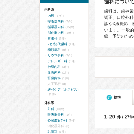
歯科につい
内科系
歯科は、歯や歯
内科
(37件)
矯正、口腔外科
呼吸器内科
(7件)
診やX線撮影、
循環器内科
(15件)
います。一般
消化器内科
(19件)
療、予防のため
胃腸科
(7件)
内分泌代謝科
(1件)
糖尿病科
(8件)
リウマチ科
(7件)
アレルギー科
(5件)
神経内科
(3件)
血液内科
(1件)
腎臓内科
(1件)
人工透析
(0)
緩和ケア（ホスピス）
(1件)
標準
外科系
外科
(13件)
呼吸器外科
(1件)
1-20
件 / 27
心臓血管外科
(1件)
消化器外科
(0)
乳腺科
(1件)