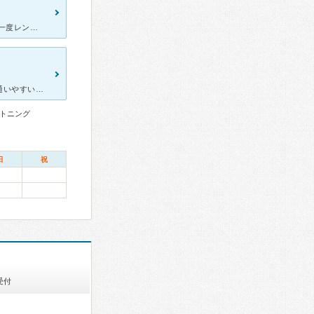
ホテルのような綺麗な院内 歯が浮くような違和感を感じ続けており、一度レントゲン等で歯の形状やバランスを確認したくて受診。 女性の医師の方が担当して下さり、レントゲンの写真を用いて歯の並びバ
定期検診と治療で通院していますが、駅ナカにあることもありとても通いやすいです。 新しいのかとても綺麗な院内で、全て半個室のようになっているのでゆっくりと落ち着いて過ごせます。 初診の次に診療時間外
トニング
日
祝
受付