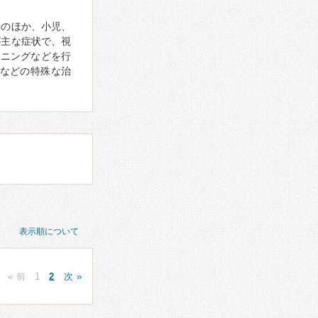
科のほか、小児、
が主な症状で、視
ーニングなどを行
などの特殊な治
表示順について
« 前
1
2
次 »