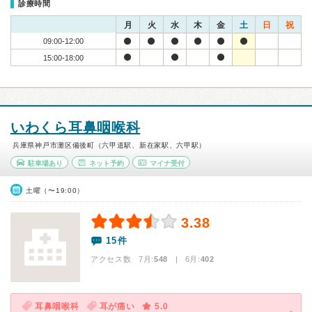
診療時間
月
火
水
木
金
土
日
祝
09:00-12:00
15:00-18:00
いわくら耳鼻咽喉科
兵庫県神戸市灘区備後町（六甲道駅、新在家駅、六甲駅）
駐車場あり
ネット予約
マイナ受付
土曜（〜19:00）
3.38
15件
アクセス数 7月:
548
| 6月:
402
耳鼻咽喉科
耳が痛い
5.0