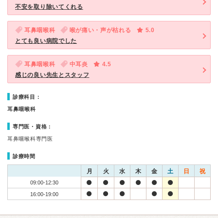
不安を取り除いてくれる
耳鼻咽喉科
喉が痛い・声が枯れる
5.0
とても良い病院でした
耳鼻咽喉科
中耳炎
4.5
感じの良い先生とスタッフ
診療科目：
耳鼻咽喉科
専門医・資格：
耳鼻咽喉科専門医
診療時間
月
火
水
木
金
土
日
祝
09:00-12:30
16:00-19:00