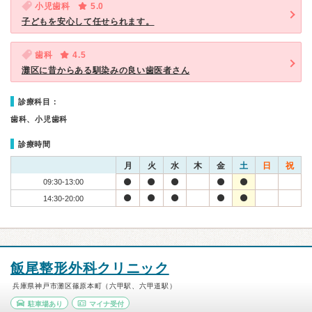
小児歯科
5.0
子どもを安心して任せられます。
歯科
4.5
灘区に昔からある馴染みの良い歯医者さん
診療科目：
歯科、小児歯科
診療時間
月
火
水
木
金
土
日
祝
09:30-13:00
14:30-20:00
飯尾整形外科クリニック
兵庫県神戸市灘区篠原本町（六甲駅、六甲道駅）
駐車場あり
マイナ受付