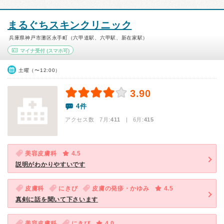
まるぐちスキンクリニック
兵庫県神戸市灘区永手町（六甲道駅、六甲駅、新在家駅）
マイナ受付
(スマホ可)
土曜（〜12:00）
3.90
4件
アクセス数 7月:
411
| 6月:
415
美容皮膚科
4.5
説明がわかりやすいです
皮膚科
にきび
皮膚の発疹・かゆみ
4.5
真剣に話を聞いて下さいます
美容皮膚科
にきび
4.0