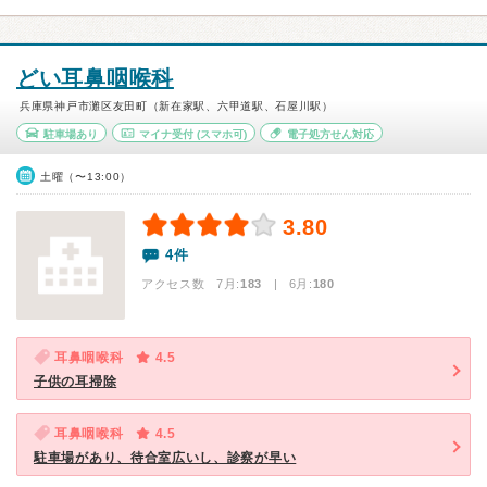
どい耳鼻咽喉科
兵庫県神戸市灘区友田町（新在家駅、六甲道駅、石屋川駅）
駐車場あり
マイナ受付
(スマホ可)
電子処方せん対応
土曜（〜13:00）
3.80
4件
アクセス数 7月:
183
| 6月:
180
耳鼻咽喉科
4.5
子供の耳掃除
耳鼻咽喉科
4.5
駐車場があり、待合室広いし、診察が早い