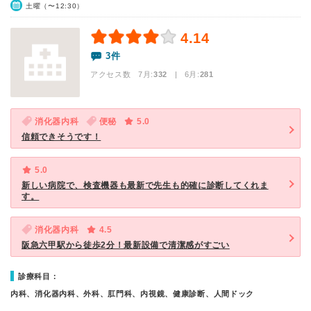
土曜（〜12:30）
4.14
3件
アクセス数 7月:
332
| 6月:
281
消化器内科
便秘
5.0
信頼できそうです！
5.0
新しい病院で、検査機器も最新で先生も的確に診断してくれま
す。
消化器内科
4.5
阪急六甲駅から徒歩2分！最新設備で清潔感がすごい
診療科目：
内科、消化器内科、外科、肛門科、内視鏡、健康診断、人間ドック