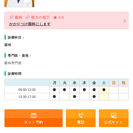
眼科
視力の低下
4.0
かかりつけ眼科にします
診療科目：
眼科
専門医・資格：
眼科専門医
診療時間
月
火
水
木
金
土
日
祝
09:00-12:00
13:30-17:00
ネット予約
電話
公式サイト