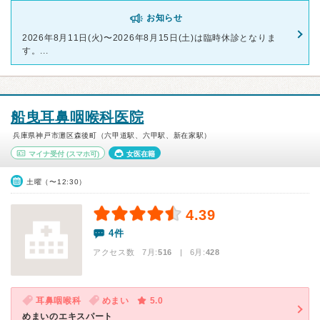
お知らせ
2026年8月11日(火)〜2026年8月15日(土)は臨時休診となりま
す。...
船曳耳鼻咽喉科医院
兵庫県神戸市灘区森後町（六甲道駅、六甲駅、新在家駅）
マイナ受付
(スマホ可)
女医在籍
土曜（〜12:30）
4.39
4件
アクセス数 7月:
516
| 6月:
428
耳鼻咽喉科
めまい
5.0
めまいのエキスパート