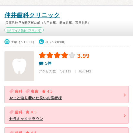
仲井歯科クリニック
兵庫県神戸市灘区桜口町（六甲道駅、新在家駅、石屋川駅）
マイナ受付
(スマホ可)
土曜（〜13:00）
夜（〜20:00）
3.99
5件
アクセス数 7月:
119
| 6月:
142
歯科
虫歯
4.5
やっと辿り着いた良いお医者様
歯科
4.5
セラミッククラウン