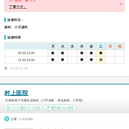
歯科
4.0
丁寧です。
診療科目：
歯科、小児歯科
診療時間
月
火
水
木
金
土
日
祝
09:30-13:00
14:30-19:00
14:30-17:30
村上医院
兵庫県神戸市灘区深田町（六甲道駅、新在家駅、六甲駅）
マイナ受付
(スマホ可)
電子処方せん対応
土曜（〜12:00）