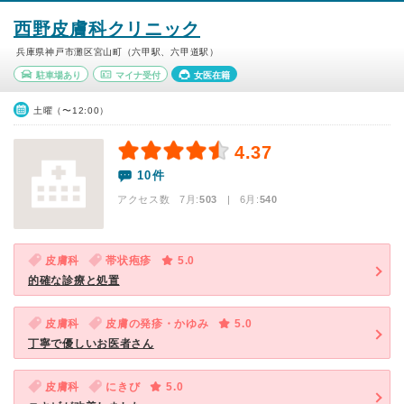
西野皮膚科クリニック
兵庫県神戸市灘区宮山町（六甲駅、六甲道駅）
駐車場あり
マイナ受付
女医在籍
土曜（〜12:00）
4.37
10件
アクセス数 7月:
503
| 6月:
540
皮膚科
帯状疱疹
5.0
的確な診療と処置
皮膚科
皮膚の発疹・かゆみ
5.0
丁寧で優しいお医者さん
皮膚科
にきび
5.0