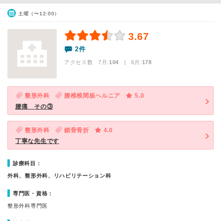
土曜（〜12:00）
3.67
2件
アクセス数 7月:
104
| 6月:
178
整形外科
腰椎椎間板ヘルニア
5.0
腰痛 その③
整形外科
鎖骨骨折
4.0
丁寧な先生です
診療科目：
外科、整形外科、リハビリテーション科
専門医・資格：
整形外科専門医