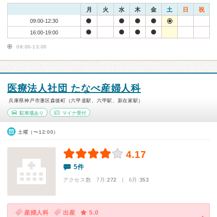
月
火
水
木
金
土
日
祝
09:00-12:30
16:00-19:00
09:00-13:00
医療法人社団 たなべ産婦人科
兵庫県神戸市灘区森後町（六甲道駅、六甲駅、新在家駅）
駐車場あり
マイナ受付
土曜（〜12:00）
4.17
5件
アクセス数 7月:
272
| 6月:
353
産婦人科
出産
5.0