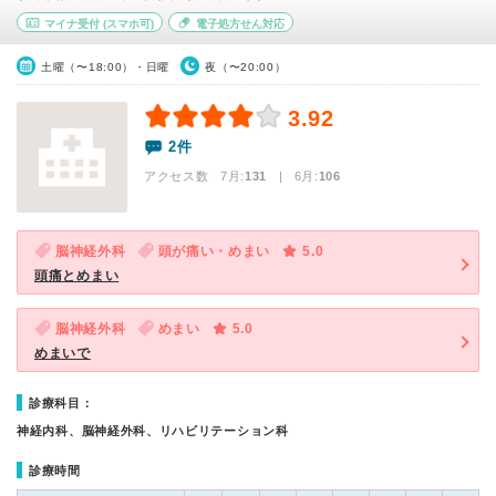
マイナ受付
(スマホ可)
電子処方せん対応
土曜（〜18:00）・日曜
夜（〜20:00）
3.92
2件
アクセス数 7月:
131
| 6月:
106
脳神経外科
頭が痛い・めまい
5.0
頭痛とめまい
脳神経外科
めまい
5.0
めまいで
診療科目：
神経内科、脳神経外科、リハビリテーション科
診療時間