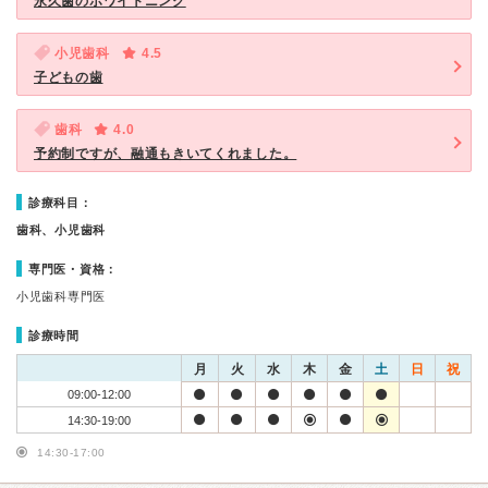
永久歯のホワイトニング
小児歯科
4.5
子どもの歯
歯科
4.0
予約制ですが、融通もきいてくれました。
診療科目：
歯科、小児歯科
専門医・資格：
小児歯科専門医
診療時間
月
火
水
木
金
土
日
祝
09:00-12:00
14:30-19:00
14:30-17:00