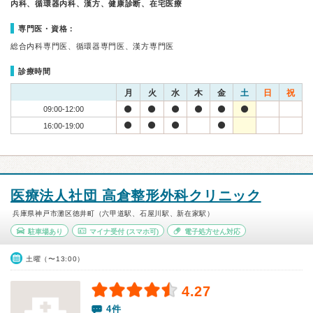
内科、循環器内科、漢方、健康診断、在宅医療
専門医・資格：
総合内科専門医、循環器専門医、漢方専門医
診療時間
月
火
水
木
金
土
日
祝
09:00-12:00
16:00-19:00
医療法人社団 高倉整形外科クリニック
兵庫県神戸市灘区徳井町（六甲道駅、石屋川駅、新在家駅）
駐車場あり
マイナ受付
(スマホ可)
電子処方せん対応
土曜（〜13:00）
4.27
4件