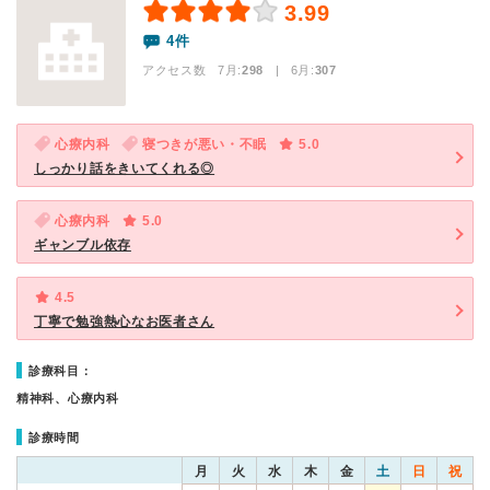
3.99
4件
アクセス数 7月:
298
| 6月:
307
心療内科
寝つきが悪い・不眠
5.0
しっかり話をきいてくれる◎
心療内科
5.0
ギャンブル依存
4.5
丁寧で勉強熱心なお医者さん
診療科目：
精神科、心療内科
診療時間
月
火
水
木
金
土
日
祝