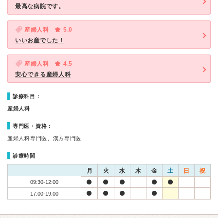
最高な病院です。
産婦人科
5.0
いいお産でした！
産婦人科
4.5
安心できる産婦人科
診療科目：
産婦人科
専門医・資格：
産婦人科専門医、漢方専門医
診療時間
月
火
水
木
金
土
日
祝
09:30-12:00
17:00-19:00