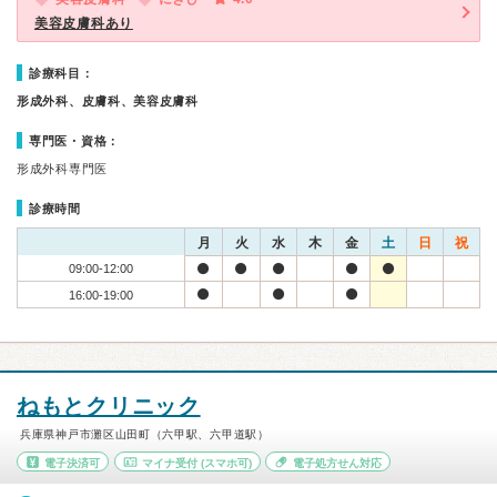
美容皮膚科あり
診療科目：
形成外科、皮膚科、美容皮膚科
専門医・資格：
形成外科専門医
診療時間
月
火
水
木
金
土
日
祝
09:00-12:00
16:00-19:00
ねもとクリニック
兵庫県神戸市灘区山田町（六甲駅、六甲道駅）
電子決済可
マイナ受付
(スマホ可)
電子処方せん対応