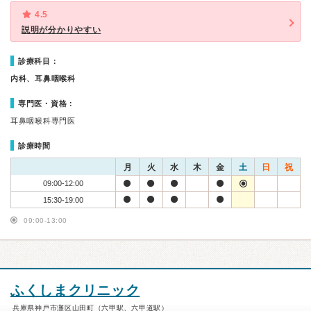
4.5
説明が分かりやすい
診療科目：
内科、耳鼻咽喉科
専門医・資格：
耳鼻咽喉科専門医
診療時間
月
火
水
木
金
土
日
祝
09:00-12:00
15:30-19:00
09:00-13:00
ふくしまクリニック
兵庫県神戸市灘区山田町（六甲駅、六甲道駅）