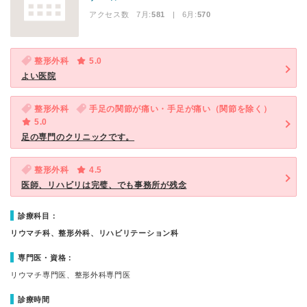
アクセス数 7月:
581
| 6月:
570
整形外科
5.0
よい医院
整形外科
手足の関節が痛い・手足が痛い（関節を除く）
5.0
足の専門のクリニックです。
整形外科
4.5
医師、リハビリは完璧、でも事務所が残念
診療科目：
リウマチ科、整形外科、リハビリテーション科
専門医・資格：
リウマチ専門医、整形外科専門医
診療時間