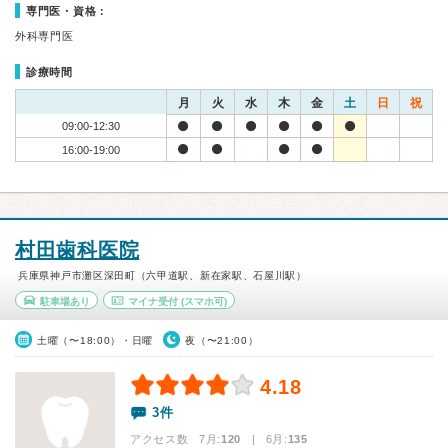
専門医・資格：
外科専門医
診療時間
月
火
水
木
金
土
日
祝
09:00-12:30
16:00-19:00
村田歯科医院
兵庫県神戸市灘区深田町（六甲道駅、新在家駅、石屋川駅）
駐車場あり
マイナ受付
(スマホ可)
土曜（〜18:00）・日曜
夜（〜21:00）
4.18
3件
アクセス数 7月:
120
| 6月:
135