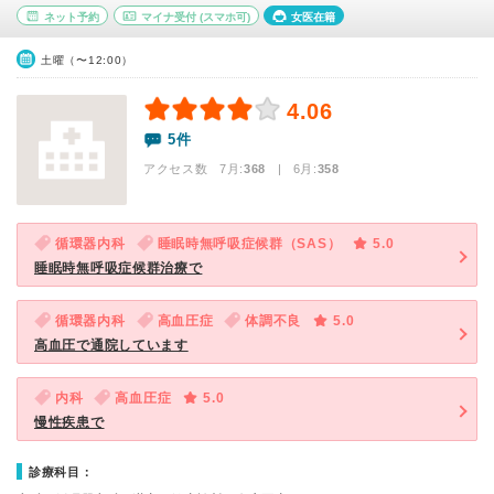
ネット予約
マイナ受付
(スマホ可)
女医在籍
土曜（〜12:00）
4.06
5件
アクセス数 7月:
368
| 6月:
358
循環器内科
睡眠時無呼吸症候群（SAS）
5.0
睡眠時無呼吸症候群治療で
循環器内科
高血圧症
体調不良
5.0
高血圧で通院しています
内科
高血圧症
5.0
慢性疾患で
診療科目：