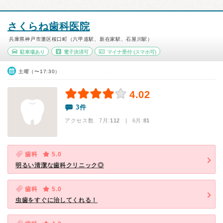
さくらね歯科医院
兵庫県神戸市灘区桜口町（六甲道駅、新在家駅、石屋川駅）
駐車場あり
電子決済可
マイナ受付
(スマホ可)
土曜（〜17:30）
4.02
3件
アクセス数 7月:
112
| 6月:
81
歯科
5.0
明るい清潔な歯科クリニック◎
歯科
5.0
虫歯をすぐに治してくれる！