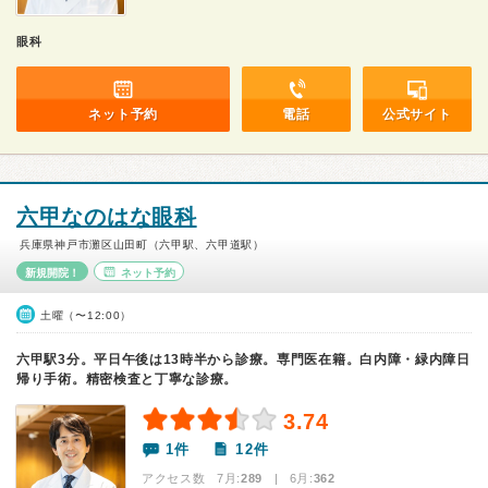
眼科
ネット予約
電話
公式サイト
六甲なのはな眼科
兵庫県神戸市灘区山田町（六甲駅、六甲道駅）
新規開院！
ネット予約
土曜（〜12:00）
六甲駅3分。平日午後は13時半から診療。専門医在籍。白内障・緑内障日
帰り手術。精密検査と丁寧な診療。
3.74
1件
12件
アクセス数 7月:
289
| 6月:
362