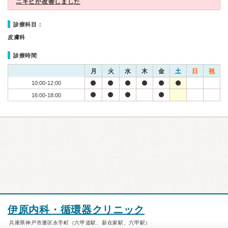
ニキビが改善しました
診療科目：
皮膚科
診療時間
月
火
水
木
金
土
日
祝
10:00-12:00
16:00-18:00
伊原内科・循環器クリニック
兵庫県神戸市灘区永手町（六甲道駅、新在家駅、六甲駅）