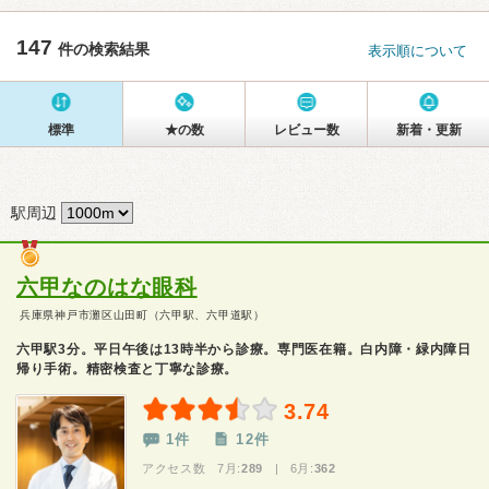
147
件の検索結果
表示順について
標準
★の数
レビュー数
新着・更新
駅周辺
六甲なのはな眼科
兵庫県神戸市灘区山田町（六甲駅、六甲道駅）
六甲駅3分。平日午後は13時半から診療。専門医在籍。白内障・緑内障日
帰り手術。精密検査と丁寧な診療。
3.74
1件
12件
アクセス数 7月:
289
| 6月:
362