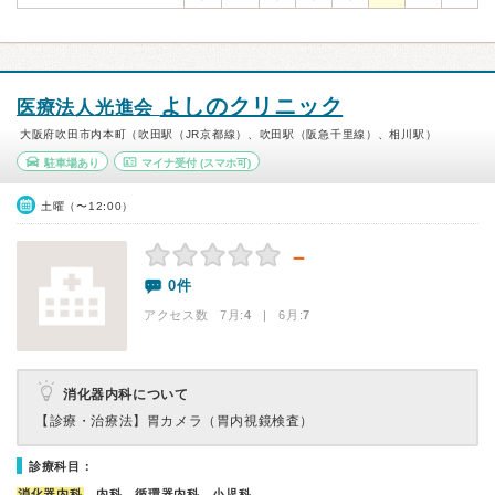
よしのクリニック
医療法人光進会
大阪府吹田市内本町（吹田駅（JR京都線）、吹田駅（阪急千里線）、相川駅）
駐車場あり
マイナ受付
(スマホ可)
土曜（〜12:00）
－
0件
アクセス数 7月:
4
| 6月:
7
消化器内科について
【診療・治療法】
胃カメラ（胃内視鏡検査）
診療科目：
消化器内科
、内科、循環器内科、小児科