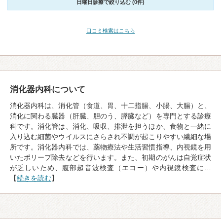
日曜日診療で絞り込む (0件)
口コミ検索はこちら
消化器内科について
消化器内科は、消化管（食道、胃、十二指腸、小腸、大腸）と、
消化に関わる臓器（肝臓、胆のう、膵臓など）を専門とする診療
科です。消化管は、消化、吸収、排泄を担うほか、食物と一緒に
入り込む細菌やウイルスにさらされ不調が起こりやすい繊細な場
所です。消化器内科では、薬物療法や生活習慣指導、内視鏡を用
いたポリープ除去などを行います。また、初期のがんは自覚症状
が乏しいため、腹部超音波検査（エコー）や内視鏡検査に…
【
続きを読む
】