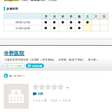
診療時間
月
火
水
木
金
土
日
祝
09:00-12:00
17:00-19:00
寺野医院
大阪府吹田市朝日町（吹田駅（JR京都線）、吹田駅（阪急千里線）、相川駅）
マイナ受付
女医在籍
朝（8:00〜）
－
0件
アクセス数 7月:
2
| 6月:
3