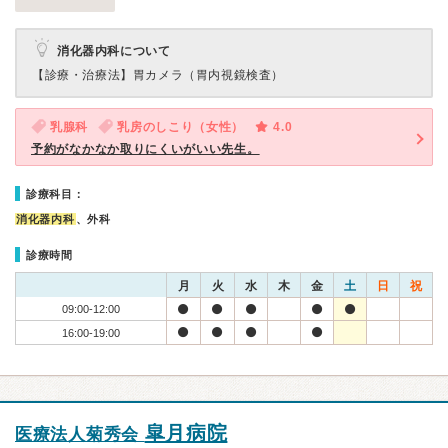
消化器内科について
【診療・治療法】
胃カメラ（胃内視鏡検査）
乳腺科
乳房のしこり（女性）
4.0
予約がなかなか取りにくいがいい先生。
診療科目：
消化器内科
、外科
診療時間
月
火
水
木
金
土
日
祝
09:00-12:00
16:00-19:00
皐月病院
医療法人菊秀会