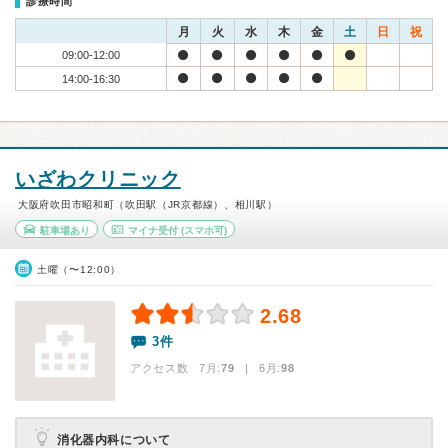
診療時間
月
火
水
木
金
土
日
祝
09:00-12:00
14:00-16:30
いざわクリニック
大阪府吹田市昭和町（吹田駅（JR京都線）、相川駅）
駐車場あり
マイナ受付
(スマホ可)
土曜（〜12:00）
2.68
3件
アクセス数 7月:
79
| 6月:
98
消化器内科について