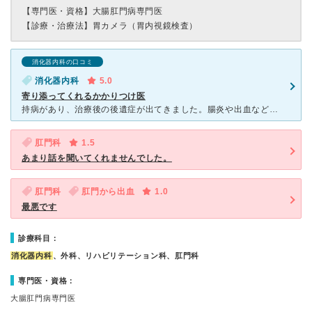
【専門医・資格】
大腸肛門病専門医
【診療・治療法】
胃カメラ（胃内視鏡検査）
消化器内科の口コミ
消化器内科
5.0
寄り添ってくれるかかりつけ医
持病があり、治療後の後遺症が出てきました。腸炎や出血などです。 それらの後遺症について分かりやすく説明してくださって、必要ならお薬や検査を追加してくださいます。 検査結果もしっかり説明してください
肛門科
1.5
あまり話を聞いてくれませんでした。
肛門科
肛門から出血
1.0
最悪です
診療科目：
消化器内科
、外科、リハビリテーション科、肛門科
専門医・資格：
大腸肛門病専門医