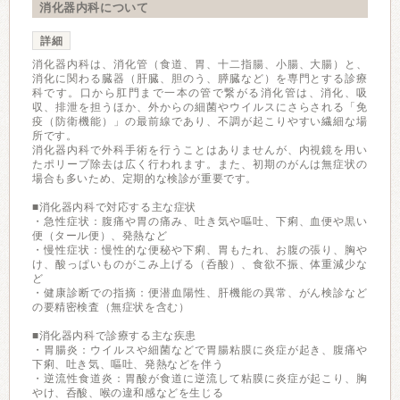
消化器内科について
詳細
消化器内科は、消化管（食道、胃、十二指腸、小腸、大腸）と、
消化に関わる臓器（肝臓、胆のう、膵臓など）を専門とする診療
科です。口から肛門まで一本の管で繋がる消化管は、消化、吸
収、排泄を担うほか、外からの細菌やウイルスにさらされる「免
疫（防衛機能）」の最前線であり、不調が起こりやすい繊細な場
所です。
消化器内科で外科手術を行うことはありませんが、内視鏡を用い
たポリープ除去は広く行われます。また、初期のがんは無症状の
場合も多いため、定期的な検診が重要です。
■消化器内科で対応する主な症状
・急性症状：腹痛や胃の痛み、吐き気や嘔吐、下痢、血便や黒い
便（タール便）、発熱など
・慢性症状：慢性的な便秘や下痢、胃もたれ、お腹の張り、胸や
け、酸っぱいものがこみ上げる（呑酸）、食欲不振、体重減少な
ど
・健康診断での指摘：便潜血陽性、肝機能の異常、がん検診など
の要精密検査（無症状を含む）
■消化器内科で診療する主な疾患
・胃腸炎：ウイルスや細菌などで胃腸粘膜に炎症が起き、腹痛や
下痢、吐き気、嘔吐、発熱などを伴う
・逆流性食道炎：胃酸が食道に逆流して粘膜に炎症が起こり、胸
やけ、呑酸、喉の違和感などを生じる