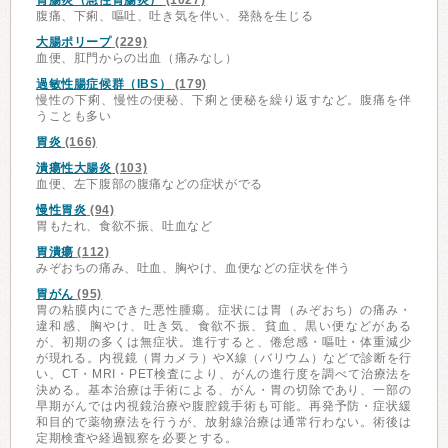
胃腸炎（急性胃腸炎）
(1027)
腹痛、下痢、嘔吐、吐き気を伴い、発熱を生じる
大腸ポリープ
(229)
血便、肛門からの出血（痛みなし）
過敏性腸症候群（IBS）
(179)
慢性の下痢、慢性の便秘、下痢と便秘を繰り返すなど。腹痛を伴
うことも多い
胃炎
(166)
潰瘍性大腸炎
(103)
血便、左下腹部の腹痛などの症状がでる
慢性胃炎
(94)
胃もたれ、食欲不振、吐血など
胃潰瘍
(112)
みぞおちの痛み、吐血、胸やけ、血便などの症状を伴う
胃がん
(95)
胃の粘膜内にできた悪性腫瘍。症状には胃（みぞおち）の痛み・
違和感、胸やけ、吐き気、食欲不振、貧血、黒い便などがある
が、初期の多くは無症状。進行すると、倦怠感・嘔吐・体重減少
が現れる。内視鏡（胃カメラ）やX線（バリウム）などで診断を行
い、CT・MRI・PET検査により、がんの進行度を調べて治療法を
決める。基本治療は手術による、がん・胃の切除であり、一部の
早期がんでは内視鏡治療や腹腔鏡手術も可能。再発予防・症状緩
和目的で薬物療法を行うが、放射線治療は通常行わない。術後は
定期検査や経過観察を必要とする。