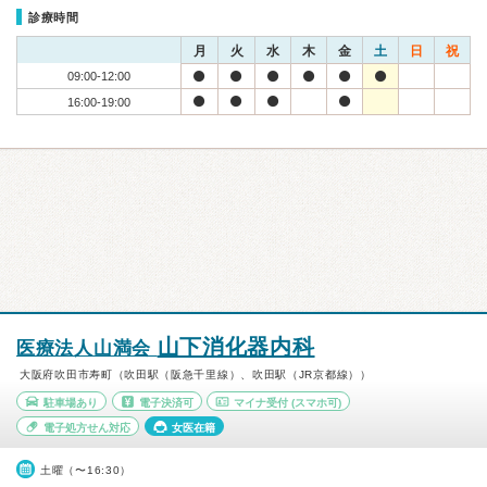
診療時間
月
火
水
木
金
土
日
祝
09:00-12:00
16:00-19:00
山下消化器内科
医療法人山満会
大阪府吹田市寿町（吹田駅（阪急千里線）、吹田駅（JR京都線））
駐車場あり
電子決済可
マイナ受付
(スマホ可)
電子処方せん対応
女医在籍
土曜（〜16:30）