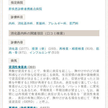
指定病院
肝疾患診療連携拠点病院
診療科目
内科
、
消化器外科
、
胃腸科
、
アレルギー科
、
肛門科
消化器内科の関連項目（口コミ検索）
診療内容
消化器
(1077)、
排泄（便）
(160)、
再検査・精密検査
(916)、
筋
肉・骨
(871)、
インフルエンザ
(510)
病気
逆流性食道炎
(360)
胃酸が逆流することで、食道に炎症を起こし、胸やけやのどの違
和感などの不快な症状が起こる病気。生活習慣の改善や薬物療法
で逆流症状が治まることが多い病気。また、症状が収まったと治
療を中断すると9割が再発すると言われ、炎症を繰り返していると
食道がんになるリスクが高いといわれる「バレット食道」に変化
することもあるため、早期発見・早期治療が望ましい。なお、厳
密には内視鏡で食道粘膜に炎症が見られる場合を「逆流性食道
炎」、炎症の有無に関わらず、胸やけがある場合を総じて「胃食
道逆流症（GERD）」と呼ぶ。