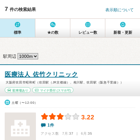
7
件の検索結果
表示順について
標準
★の数
レビュー数
新着・更新
駅周辺
医療法人 佐竹クリニック
大阪府吹田市昭和町（吹田駅（JR京都線）、相川駅、吹田駅（阪急千里線））
駐車場あり
マイナ受付
(スマホ可)
土曜（〜12:00）
3.22
1件
アクセス数 7月:
37
| 6月:
35