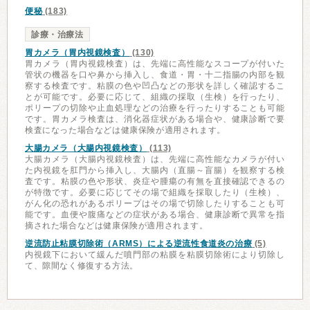
便秘
(183)
診療・治療法
胃カメラ（胃内視鏡検査）
(130)
胃カメラ（胃内視鏡検査）は、先端に高性能なスコープが付いた
管状の機器を口や鼻から挿入し、食道・胃・十二指腸の内部を観
察する検査です。粘膜の色や凹凸などの形状を詳しく確認するこ
とが可能です。必要に応じて、組織の採取（生検）を行ったり、
ポリープの切除や止血処理などの治療を行ったりすることも可能
です。胃カメラ検査は、消化器症状がある場合や、健康診断で要
検査になった場合などは健康保険が適用されます。
大腸カメラ（大腸内視鏡検査）
(113)
大腸カメラ（大腸内視鏡検査）は、先端に高性能なカメラが付い
た内視鏡を肛門から挿入し、大腸内（直腸～盲腸）を観察する検
査です。粘膜の色や形状、炎症や腫瘍の有無を直接確認できるの
が特徴です。必要に応じてその場で組織を採取したり（生検）、
がん化の恐れがあるポリープはその場で切除したりすることも可
能です。血便や腹痛などの症状がある場合、健康診断で異常を指
摘された場合などは健康保険が適用されます。
逆流防止粘膜切除術（ARMS）による逆流性食道炎の治療
(5)
内視鏡下において緩んだ噴門部の粘膜を粘膜切除術により切除し
て、隙間なく修復する方法。