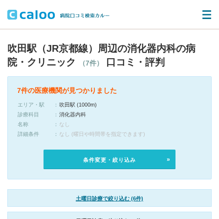
吹田駅（JR京都線）周辺の消化器内科の病
院・クリニック
口コミ・評判
（7件）
7件の医療機関が見つかりました
エリア・駅
吹田駅 (1000m)
診療科目
消化器内科
名称
なし
詳細条件
なし (曜日や時間帯を指定できます)
条件変更・絞り込み
土曜日診療で絞り込む (6件)