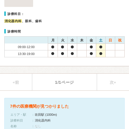
診療科目：
消化器内科
、眼科、歯科
診療時間
月
火
水
木
金
土
日
祝
09:00-12:00
13:30-19:00
«前
1/1ページ
次»
7件の医療機関が見つかりました
エリア・駅
吹田駅 (1000m)
診療科目
消化器内科
名称
なし