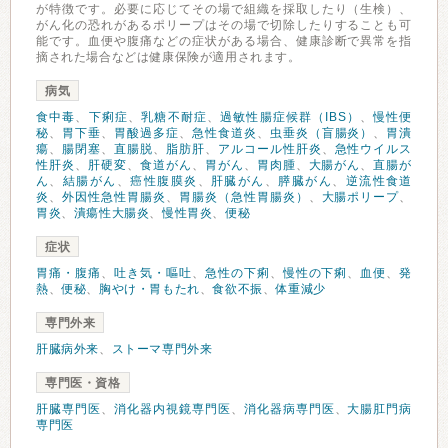
が特徴です。必要に応じてその場で組織を採取したり（生検）、
がん化の恐れがあるポリープはその場で切除したりすることも可
能です。血便や腹痛などの症状がある場合、健康診断で異常を指
摘された場合などは健康保険が適用されます。
病気
食中毒
、
下痢症
、
乳糖不耐症
、
過敏性腸症候群（IBS）
、
慢性便
秘
、
胃下垂
、
胃酸過多症
、
急性食道炎
、
虫垂炎（盲腸炎）
、
胃潰
瘍
、
腸閉塞
、
直腸脱
、
脂肪肝
、
アルコール性肝炎
、
急性ウイルス
性肝炎
、
肝硬変
、
食道がん
、
胃がん
、
胃肉腫
、
大腸がん
、
直腸が
ん
、
結腸がん
、
癌性腹膜炎
、
肝臓がん
、
膵臓がん
、
逆流性食道
炎
、
外因性急性胃腸炎
、
胃腸炎（急性胃腸炎）
、
大腸ポリープ
、
胃炎
、
潰瘍性大腸炎
、
慢性胃炎
、
便秘
症状
胃痛・腹痛
、
吐き気・嘔吐
、
急性の下痢
、
慢性の下痢
、
血便
、
発
熱
、
便秘
、
胸やけ・胃もたれ
、
食欲不振
、
体重減少
専門外来
肝臓病外来
、
ストーマ専門外来
専門医・資格
肝臓専門医
、
消化器内視鏡専門医
、
消化器病専門医
、
大腸肛門病
専門医