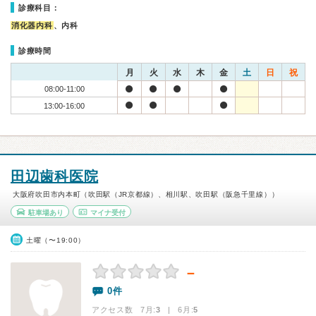
診療科目：
消化器内科
、内科
診療時間
月
火
水
木
金
土
日
祝
08:00-11:00
13:00-16:00
田辺歯科医院
大阪府吹田市内本町（吹田駅（JR京都線）、相川駅、吹田駅（阪急千里線））
駐車場あり
マイナ受付
土曜（〜19:00）
－
0件
アクセス数 7月:
3
| 6月:
5