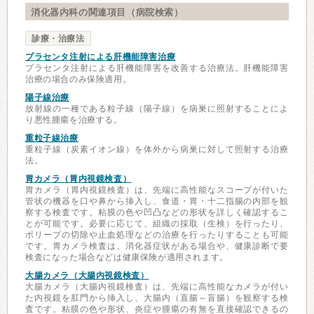
消化器内科の関連項目（病院検索）
診療・治療法
プラセンタ注射による肝機能障害治療
プラセンタ注射による肝機能障害を改善する治療法。肝機能障害
治療の場合のみ保険適用。
陽子線治療
放射線の一種である粒子線（陽子線）を病巣に照射することによ
り悪性腫瘍を治療する。
重粒子線治療
重粒子線（炭素イオン線）を体外から病巣に対して照射する治療
法。
胃カメラ（胃内視鏡検査）
胃カメラ（胃内視鏡検査）は、先端に高性能なスコープが付いた
管状の機器を口や鼻から挿入し、食道・胃・十二指腸の内部を観
察する検査です。粘膜の色や凹凸などの形状を詳しく確認するこ
とが可能です。必要に応じて、組織の採取（生検）を行ったり、
ポリープの切除や止血処理などの治療を行ったりすることも可能
です。胃カメラ検査は、消化器症状がある場合や、健康診断で要
検査になった場合などは健康保険が適用されます。
大腸カメラ（大腸内視鏡検査）
大腸カメラ（大腸内視鏡検査）は、先端に高性能なカメラが付い
た内視鏡を肛門から挿入し、大腸内（直腸～盲腸）を観察する検
査です。粘膜の色や形状、炎症や腫瘍の有無を直接確認できるの