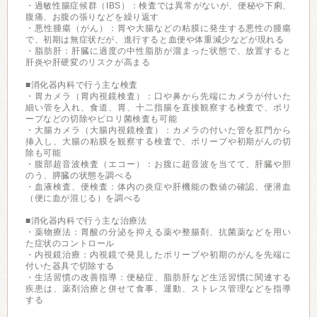
・過敏性腸症候群（IBS）：検査では異常がないが、便秘や下痢、
腹痛、お腹の張りなどを繰り返す
・悪性腫瘍（がん）：胃や大腸などの粘膜に発生する悪性の腫瘍
で、初期は無症状だが、進行すると血便や体重減少などが現れる
・脂肪肝：肝臓に過度の中性脂肪が溜まった状態で、放置すると
肝炎や肝硬変のリスクが高まる
■消化器内科で行う主な検査
・胃カメラ（胃内視鏡検査）：口や鼻から先端にカメラが付いた
細い管を入れ、食道、胃、十二指腸を直接観察する検査で、ポリ
ープなどの切除やピロリ菌検査も可能
・大腸カメラ（大腸内視鏡検査）：カメラの付いた管を肛門から
挿入し、大腸の粘膜を観察する検査で、ポリープや初期がんの切
除も可能
・腹部超音波検査（エコー）：お腹に超音波を当てて、肝臓や胆
のう、膵臓の状態を調べる
・血液検査、便検査：体内の炎症や肝機能の数値の確認、便潜血
（便に血が混じる）を調べる
■消化器内科で行う主な治療法
・薬物療法：胃酸の分泌を抑える薬や整腸剤、抗菌薬などを用い
た症状のコントロール
・内視鏡治療：内視鏡で発見したポリープや初期のがんを先端に
付いた器具で切除する
・生活習慣の改善指導：便秘症、脂肪肝など生活習慣に関連する
疾患は、薬剤治療と併せて食事、運動、ストレス管理などを指導
する