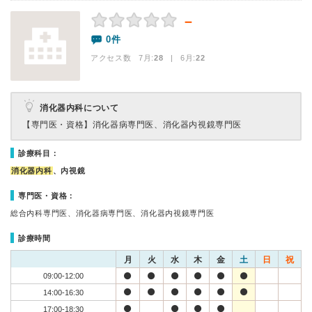
－
0件
アクセス数 7月:
28
| 6月:
22
消化器内科について
【専門医・資格】
消化器病専門医、消化器内視鏡専門医
診療科目：
消化器内科
、内視鏡
専門医・資格：
総合内科専門医、消化器病専門医、消化器内視鏡専門医
診療時間
月
火
水
木
金
土
日
祝
09:00-12:00
14:00-16:30
17:00-18:30