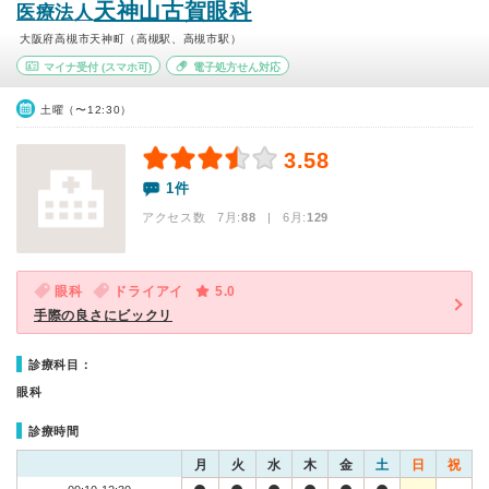
天神山古賀眼科
医療法人
大阪府高槻市天神町（高槻駅、高槻市駅）
マイナ受付
(スマホ可)
電子処方せん対応
土曜（〜12:30）
3.58
1件
アクセス数 7月:
88
| 6月:
129
眼科
ドライアイ
5.0
手際の良さにビックリ
診療科目：
眼科
診療時間
月
火
水
木
金
土
日
祝