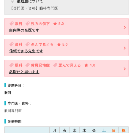
霰粒腫について
【専門医・資格】
眼科専門医
眼科
視力の低下
5.0
白内障の名医です
眼科
歪んで見える
5.0
信頼できる先生です
眼科
黄斑変性症
歪んで見える
4.0
名医だと思います
診療科目：
眼科
専門医・資格：
眼科専門医
診療時間
月
火
水
木
金
土
日
祝