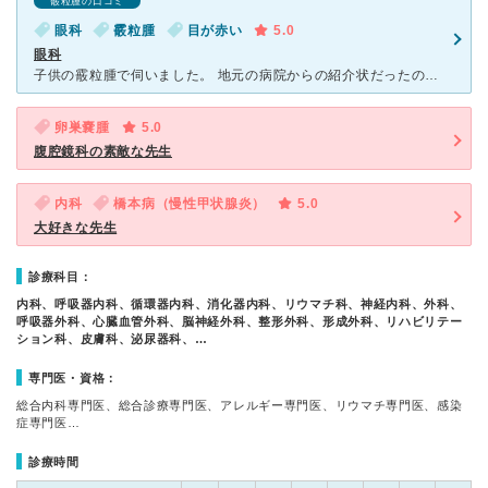
霰粒腫の口コミ
眼科
霰粒腫
目が赤い
5.0
眼科
子供の霰粒腫で伺いました。 地元の病院からの紹介状だったのですが、とても親切に丁寧に対応してくださいました。 気さくで話しやすい男の先生です。 今後どうするかはお母さんに任せますよ〜と言ってもら
卵巣嚢腫
5.0
腹腔鏡科の素敵な先生
内科
橋本病（慢性甲状腺炎）
5.0
大好きな先生
診療科目：
内科、呼吸器内科、循環器内科、消化器内科、リウマチ科、神経内科、外科、
呼吸器外科、心臓血管外科、脳神経外科、整形外科、形成外科、リハビリテー
ション科、皮膚科、泌尿器科、…
専門医・資格：
総合内科専門医、総合診療専門医、アレルギー専門医、リウマチ専門医、感染
症専門医…
診療時間