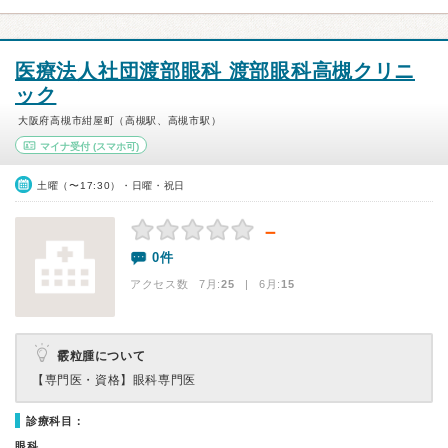
医療法人社団渡部眼科 渡部眼科高槻クリニ
ック
大阪府高槻市紺屋町（高槻駅、高槻市駅）
マイナ受付
(スマホ可)
土曜（〜17:30）・日曜・祝日
－
0件
アクセス数 7月:
25
| 6月:
15
霰粒腫について
【専門医・資格】
眼科専門医
診療科目：
眼科