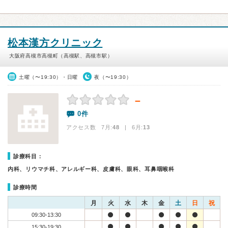
松本漢方クリニック
大阪府高槻市高槻町（高槻駅、高槻市駅）
土曜（〜19:30）・日曜
夜（〜19:30）
－
0件
アクセス数 7月:
48
| 6月:
13
診療科目：
内科、リウマチ科、アレルギー科、皮膚科、眼科、耳鼻咽喉科
診療時間
月
火
水
木
金
土
日
祝
09:30-13:30
15:30-19:30