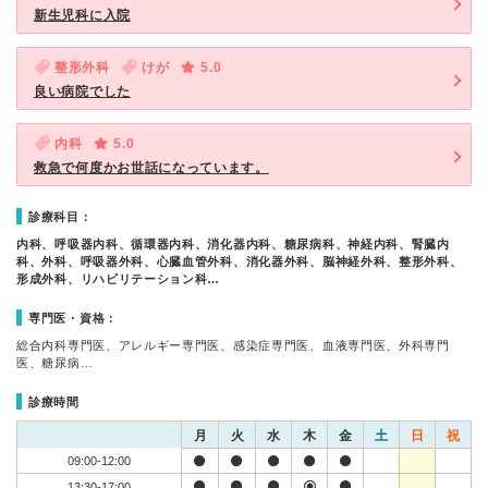
新生児科に入院
整形外科
けが
5.0
良い病院でした
内科
5.0
救急で何度かお世話になっています。
診療科目：
内科、呼吸器内科、循環器内科、消化器内科、糖尿病科、神経内科、腎臓内
科、外科、呼吸器外科、心臓血管外科、消化器外科、脳神経外科、整形外科、
形成外科、リハビリテーション科…
専門医・資格：
総合内科専門医、アレルギー専門医、感染症専門医、血液専門医、外科専門
医、糖尿病…
診療時間
月
火
水
木
金
土
日
祝
09:00-12:00
13:30-17:00