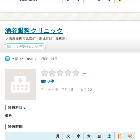
涌谷眼科クリニック
大阪府高槻市北園町（高槻市駅、高槻駅）
マイナ受付
(スマホ可)
土曜（〜18:30）・日曜・祝日
－
0件
アクセス数 7月:
15
| 6月:
22
診療科目：
眼科
診療時間
月
火
水
木
金
土
日
祝