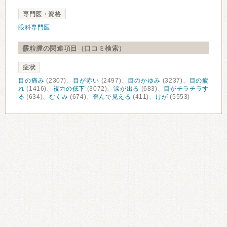
専門医・資格
眼科専門医
霰粒腫の関連項目（口コミ検索）
症状
目の痛み
(2307)、
目が赤い
(2497)、
目のかゆみ
(3237)、
目の疲
れ
(1416)、
視力の低下
(3072)、
涙が出る
(683)、
目がチラチラす
る
(634)、
むくみ
(674)、
歪んで見える
(411)、
けが
(5553)