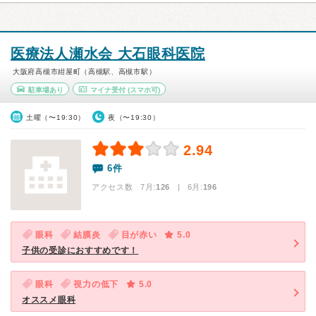
医療法人瀬水会 大石眼科医院
大阪府高槻市紺屋町（高槻駅、高槻市駅）
駐車場あり
マイナ受付
(スマホ可)
土曜（〜19:30）
夜（〜19:30）
2.94
6件
アクセス数 7月:
126
| 6月:
196
眼科
結膜炎
目が赤い
5.0
子供の受診におすすめです！
眼科
視力の低下
5.0
オススメ眼科