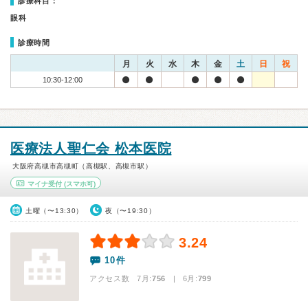
診療科目：
眼科
診療時間
月
火
水
木
金
土
日
祝
10:30-12:00
医療法人聖仁会 松本医院
大阪府高槻市高槻町（高槻駅、高槻市駅）
マイナ受付
(スマホ可)
土曜（〜13:30）
夜（〜19:30）
3.24
10件
アクセス数 7月:
756
| 6月:
799