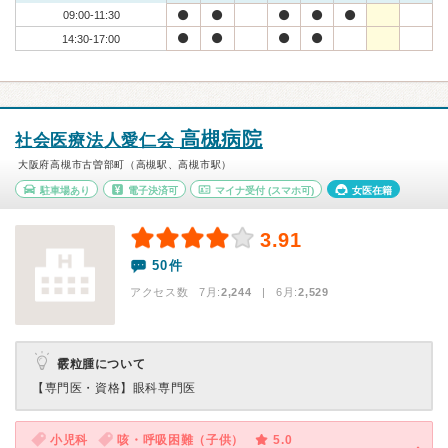
09:00-11:30
14:30-17:00
高槻病院
社会医療法人愛仁会
大阪府高槻市古曽部町（高槻駅、高槻市駅）
駐車場あり
電子決済可
マイナ受付
(スマホ可)
女医在籍
3.91
50件
アクセス数 7月:
2,244
| 6月:
2,529
霰粒腫について
【専門医・資格】
眼科専門医
小児科
咳・呼吸困難（子供）
5.0