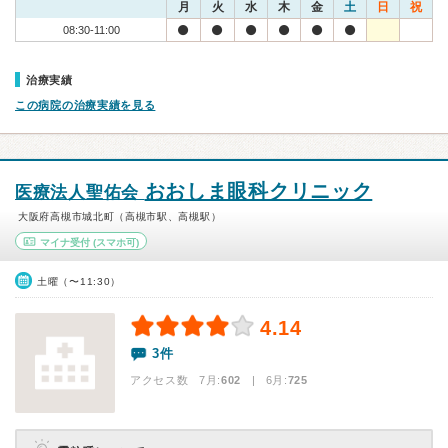
月
火
水
木
金
土
日
祝
08:30-11:00
治療実績
この病院の治療実績を見る
おおしま眼科クリニック
医療法人聖佑会
大阪府高槻市城北町（高槻市駅、高槻駅）
マイナ受付
(スマホ可)
土曜（〜11:30）
4.14
3件
アクセス数 7月:
602
| 6月:
725