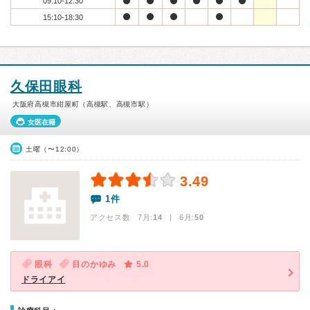
09:10-12:30
15:10-18:30
久保田眼科
大阪府高槻市紺屋町（高槻駅、高槻市駅）
女医在籍
土曜（〜12:00）
3.49
1件
アクセス数 7月:
14
| 6月:
50
眼科
目のかゆみ
5.0
ドライアイ