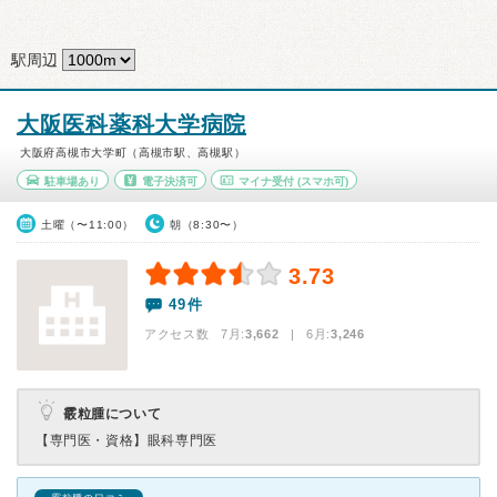
駅周辺
大阪医科薬科大学病院
大阪府高槻市大学町（高槻市駅、高槻駅）
駐車場あり
電子決済可
マイナ受付
(スマホ可)
土曜（〜11:00）
朝（8:30〜）
3.73
49件
アクセス数 7月:
3,662
| 6月:
3,246
霰粒腫について
【専門医・資格】
眼科専門医