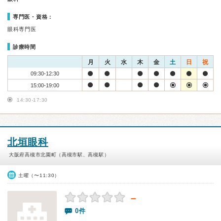
専門医・資格：
眼科専門医
診療時間
月
火
水
木
金
土
日
祝
09:30-12:30
15:00-19:00
14:30-17:30
北垣眼科
大阪府高槻市北園町（高槻市駅、高槻駅）
土曜（〜11:30）
－
0件