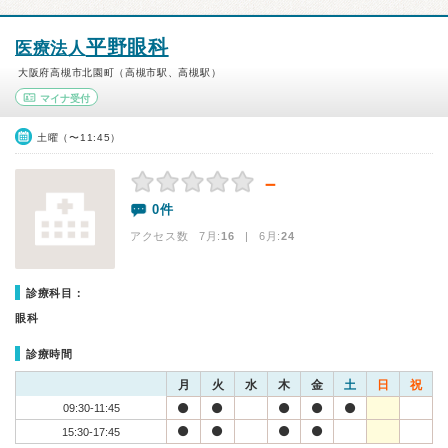
平野眼科
医療法人
大阪府高槻市北園町（高槻市駅、高槻駅）
マイナ受付
土曜（〜11:45）
－
0件
アクセス数 7月:
16
| 6月:
24
診療科目：
眼科
診療時間
月
火
水
木
金
土
日
祝
09:30-11:45
15:30-17:45