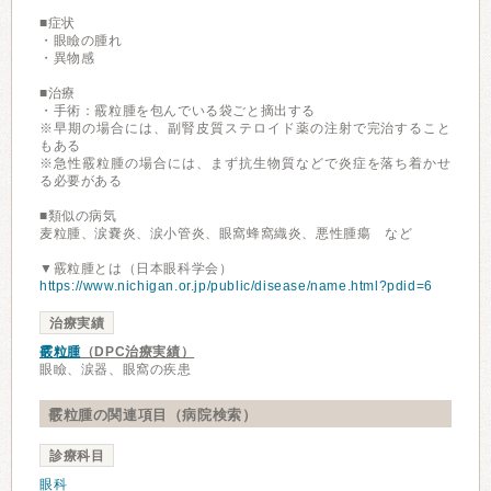
■症状
・眼瞼の腫れ
・異物感
■治療
・手術：霰粒腫を包んでいる袋ごと摘出する
※早期の場合には、副腎皮質ステロイド薬の注射で完治すること
もある
※急性霰粒腫の場合には、まず抗生物質などで炎症を落ち着かせ
る必要がある
■類似の病気
麦粒腫、涙嚢炎、涙小管炎、眼窩蜂窩織炎、悪性腫瘍 など
▼霰粒腫とは（日本眼科学会）
https://www.nichigan.or.jp/public/disease/name.html?pdid=6
治療実績
霰粒腫
（DPC治療実績）
眼瞼、涙器、眼窩の疾患
霰粒腫の関連項目（病院検索）
診療科目
眼科