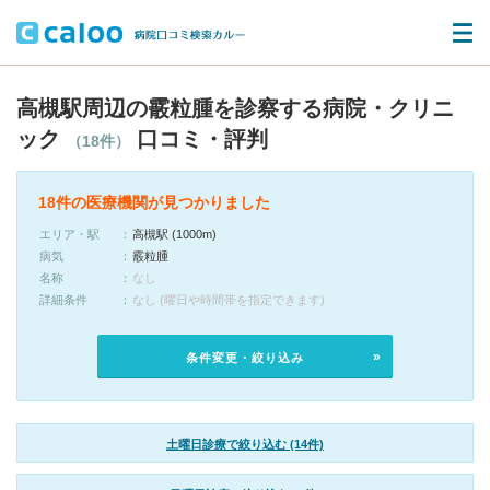
高槻駅周辺の霰粒腫を診察する病院・クリニ
ック
口コミ・評判
（18件）
18件の医療機関が見つかりました
エリア・駅
高槻駅 (1000m)
病気
霰粒腫
名称
なし
詳細条件
なし (曜日や時間帯を指定できます)
条件変更・絞り込み
土曜日診療で絞り込む (14件)