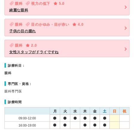
眼科
視力の低下
5.0
綺麗な眼科
眼科
目のかゆみ・目が赤い
4.0
子供の目の腫れ
眼科
2.0
女性スタッフがドライですね
診療科目：
眼科
専門医・資格：
眼科専門医
診療時間
月
火
水
木
金
土
日
祝
09:00-12:00
16:00-19:00