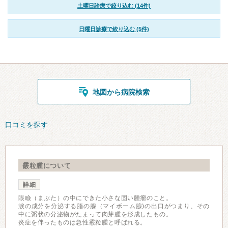
土曜日診療で絞り込む (14件)
日曜日診療で絞り込む (5件)
地図から病院検索
口コミを探す
霰粒腫について
詳細
眼瞼（まぶた）の中にできた小さな固い腫瘤のこと。
涙の成分を分泌する脂の腺（マイボーム腺)の出口がつまり、その
中に粥状の分泌物がたまって肉芽腫を形成したもの。
炎症を伴ったものは急性霰粒腫と呼ばれる。