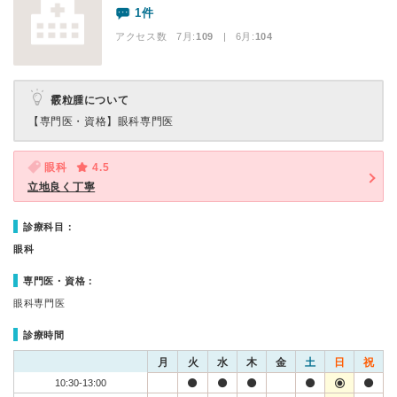
1件
アクセス数 7月:
109
| 6月:
104
霰粒腫について
【専門医・資格】
眼科専門医
眼科
4.5
立地良く丁寧
診療科目：
眼科
専門医・資格：
眼科専門医
診療時間
月
火
水
木
金
土
日
祝
10:30-13:00