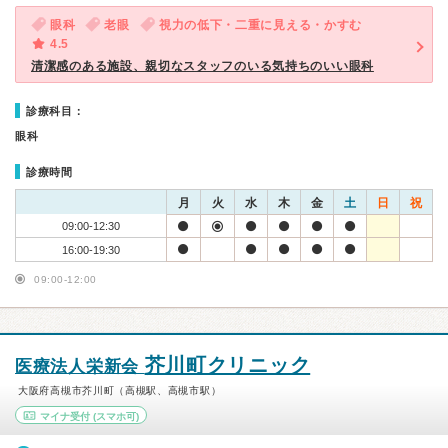
眼科
老眼
視力の低下・二重に見える・かすむ
4.5
清潔感のある施設、親切なスタッフのいる気持ちのいい眼科
診療科目：
眼科
診療時間
月
火
水
木
金
土
日
祝
09:00-12:30
16:00-19:30
09:00-12:00
芥川町クリニック
医療法人栄新会
大阪府高槻市芥川町（高槻駅、高槻市駅）
マイナ受付
(スマホ可)