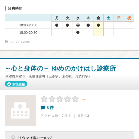
診療時間
月
火
水
木
金
土
日
祝
18:00-20:30
18:00-20:30
09:00-12:00
～心と身体の～ ゆめのかけはし診療所
京都府京都市下京区住吉町（五条駅、京都駅、丹波口駅）
女医在籍
－
0件
アクセス数 7月:
9
| 6月:
13
リウマチ科について