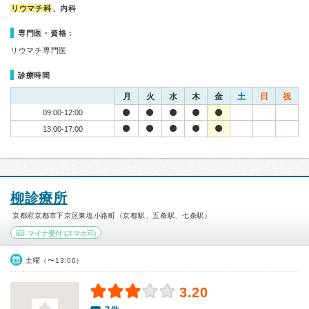
リウマチ科
、内科
専門医・資格：
リウマチ専門医
診療時間
月
火
水
木
金
土
日
祝
09:00-12:00
13:00-17:00
柳診療所
京都府京都市下京区東塩小路町（京都駅、五条駅、七条駅）
マイナ受付
(スマホ可)
土曜（〜13:00）
3.20