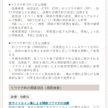
■リウマチ科で行う主な検査
・血液検査：炎症反応（CRP、ESR）やリウマチ因子（RF）、抗
CCP抗体などを測定し、診断や治療方針の決定に活用する
・超音波（エコー）検査：関節や滑膜の炎症、腫れをリアルタイ
ムで観察し、X線では捉えにくい初期の炎症発見にも有用
・X線（レントゲン）検査：関節の骨の状態を確認し、変形や破壊
の有無を評価する
・骨密度測定（DXA法）：骨密度の低下を評価し、骨粗しょう症
の早期発見、予防に活用する
■リウマチ科で行う主な治療法
・抗リウマチ薬（DMARDs）：代表的なメトトレキサートを中心
に、病気の進行を抑える目的で症状に応じて用量を調整して使用
する
・生物学的製剤：抗リウマチ薬で効果不十分な場合に検討される
注射、点滴薬で、炎症を強力に抑え関節破壊の進行を防ぐ
・ステロイド薬：炎症が強いときや急性増悪時に短期的に使用
し、症状の緩和を図る
・NSAIDs（非ステロイド系抗炎症薬）：痛みや腫れを和らげる補
助的な薬で、日常生活の質を保つ目的で使用する
リウマチ科の関連項目（病院検索）
診療・治療法
抗サイトカイン薬による関節リウマチの治療
関節の破壊、炎症の原因であるサイトカインの働きを抑え、リウ