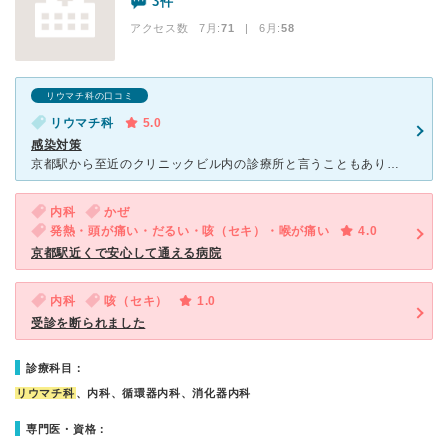
3件
アクセス数 7月:
71
| 6月:
58
リウマチ科の口コミ
リウマチ科
5.0
感染対策
京都駅から至近のクリニックビル内の診療所と言うこともあり、沢山の患者さんが受診されています。 漢方に力を入れておられるという事で、薬に弱い姉の体質改善の相談のため同行致しました。 診療所は自動ドア
内科
かぜ
発熱・頭が痛い・だるい・咳（セキ）・喉が痛い
4.0
京都駅近くで安心して通える病院
内科
咳（セキ）
1.0
受診を断られました
診療科目：
リウマチ科
、内科、循環器内科、消化器内科
専門医・資格：