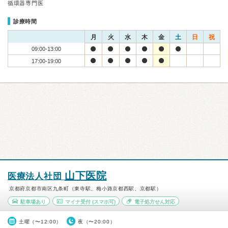
循環器専門医
診療時間
月
火
水
木
金
土
日
祝
09:00-13:00
17:00-19:00
山下医院
医療法人社団
京都府京都市南区九条町（東寺駅、梅小路京都西駅、京都駅）
駐車場あり
マイナ受付
(スマホ可)
電子処方せん対応
土曜（〜12:00）
夜（〜20:00）