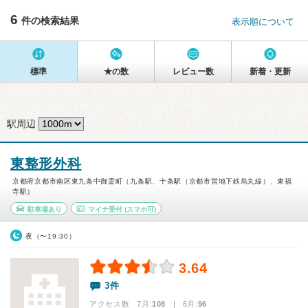
6
件の検索結果
表示順について
標準
★の数
レビュー数
新着・更新
駅周辺
東整形外科
京都府京都市南区東九条中御霊町（九条駅、十条駅（京都市営地下鉄烏丸線）、東福
寺駅）
駐車場あり
マイナ受付
(スマホ可)
夜（〜19:30）
3.64
3件
アクセス数 7月:
108
| 6月:
96