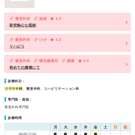
整形外科
捻挫
4.0
研究熱心な医師
整形外科
けが
4.0
リハビリ
整形外科
慢性腰痛症
腰痛
4.0
初めての腰痛にて
診療科目：
リウマチ科
、整形外科、リハビリテーション科
専門医・資格：
整形外科専門医
診療時間
月
火
水
木
金
土
日
祝
09:00-12:00