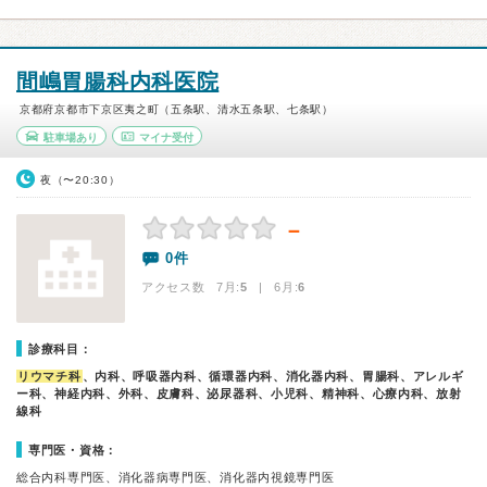
間嶋胃腸科内科医院
京都府京都市下京区夷之町（五条駅、清水五条駅、七条駅）
駐車場あり
マイナ受付
夜（〜20:30）
－
0件
アクセス数 7月:
5
| 6月:
6
診療科目：
リウマチ科
、内科、呼吸器内科、循環器内科、消化器内科、胃腸科、アレルギ
ー科、神経内科、外科、皮膚科、泌尿器科、小児科、精神科、心療内科、放射
線科
専門医・資格：
総合内科専門医、消化器病専門医、消化器内視鏡専門医