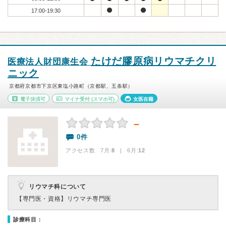
17:00-19:30
たけだ膠原病リウマチクリ
医療法人財団康生会
ニック
京都府京都市下京区東塩小路町（京都駅、五条駅）
電子決済可
マイナ受付
(スマホ可)
女医在籍
－
0件
アクセス数 7月:
8
| 6月:
12
リウマチ科について
【専門医・資格】
リウマチ専門医
診療科目：