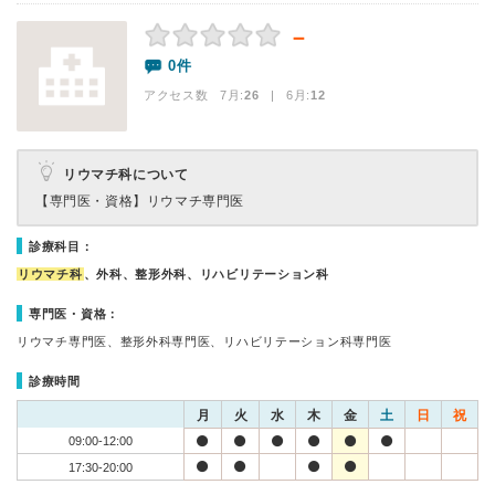
－
0件
アクセス数 7月:
26
| 6月:
12
リウマチ科について
【専門医・資格】
リウマチ専門医
診療科目：
リウマチ科
、外科、整形外科、リハビリテーション科
専門医・資格：
リウマチ専門医、整形外科専門医、リハビリテーション科専門医
診療時間
月
火
水
木
金
土
日
祝
09:00-12:00
17:30-20:00