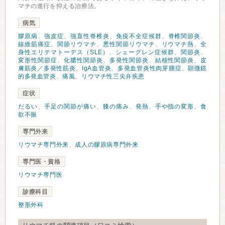
マチの進行を抑える治療法。
病気
膠原病
、
強皮症
、
強直性脊椎炎
、
免疫不全症候群
、
脊椎関節炎
、
線維筋痛症
、
関節リウマチ
、
悪性関節リウマチ
、
リウマチ熱
、
全
身性エリテマトーデス（SLE）
、
シェーグレン症候群
、
関節炎
、
変形性関節症
、
化膿性関節炎
、
多発性関節炎
、
結核性関節炎
、
皮
膚筋炎／多発性筋炎
、
IgA血管炎
、
多発血管炎性肉芽腫症
、
顕微鏡
的多発血管炎
、
痛風
、
リウマチ性三尖弁疾患
症状
だるい
、
手足の関節が痛い
、
膝の痛み
、
発熱
、
手や指の変形
、
食
欲不振
専門外来
リウマチ専門外来
、
成人の膠原病専門外来
専門医・資格
リウマチ専門医
診療科目
整形外科