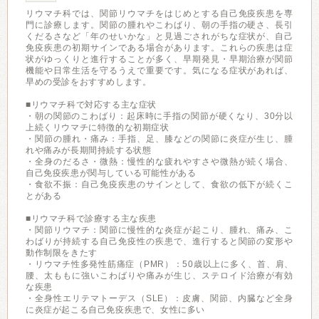
リウマチ科では、関節リウマチをはじめとする自己免疫疾患を専
門に診療します。関節の腫れやこわばり、朝の手指の硬さ、長引
くだるさなど「年のせいかな」と見過ごされがちな症状が、自己
免疫疾患の初期サインである場合があります。これらの疾患は症
状がゆっくりと進行することが多く、早期発見・早期治療が関節
機能や日常生活を守るうえで重要です。気になる症状があれば、
早めの受診をおすすめします。
■リウマチ科で対応する主な症状
・朝の関節のこわばり：起床時に手指の関節が硬くなり、30分以
上続くリウマチに特徴的な初期症状
・関節の腫れ・痛み：手指、足、膝などの関節に炎症が生じ、腫
れや痛みが長期間持続する状態
・全身のだるさ・微熱：慢性的な疲れやすさや微熱が続く場合、
自己免疫疾患が関与している可能性がある
・食欲不振：自己免疫疾患のサインとして、食欲の低下が続くこ
とがある
■リウマチ科で診療する主な疾患
・関節リウマチ：関節に慢性的な炎症が起こり、腫れ、痛み、こ
わばりが持続する自己免疫性の疾患で、進行すると関節の変形や
動作制限をきたす
・リウマチ性多発性筋痛症（PMR）：50歳以上に多く、首、肩、
腰、太ももに強いこわばりや痛みが生じ、ステロイド治療が有効
な疾患
・全身性エリテマトーデス（SLE）：皮膚、関節、内臓など全身
に炎症が起こる自己免疫疾患で、女性に多い