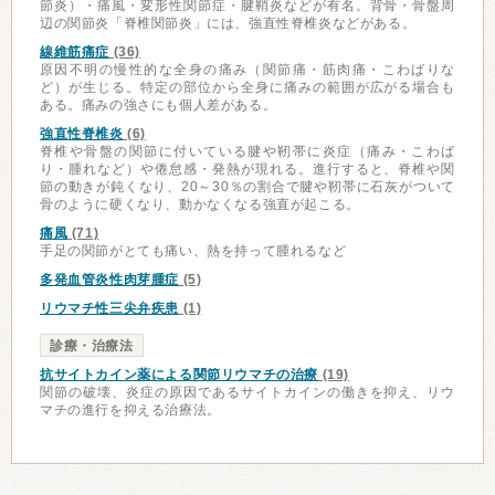
節炎）・痛風・変形性関節症・腱鞘炎などが有名。背骨・骨盤周
辺の関節炎「脊椎関節炎」には、強直性脊椎炎などがある。
線維筋痛症
(36)
原因不明の慢性的な全身の痛み（関節痛・筋肉痛・こわばりな
ど）が生じる。特定の部位から全身に痛みの範囲が広がる場合も
ある。痛みの強さにも個人差がある。
強直性脊椎炎
(6)
脊椎や骨盤の関節に付いている腱や靭帯に炎症（痛み・こわば
り・腫れなど）や倦怠感・発熱が現れる。進行すると、脊椎や関
節の動きが鈍くなり、20～30％の割合で腱や靭帯に石灰がついて
骨のように硬くなり、動かなくなる強直が起こる。
痛風
(71)
手足の関節がとても痛い、熱を持って腫れるなど
多発血管炎性肉芽腫症
(5)
リウマチ性三尖弁疾患
(1)
診療・治療法
抗サイトカイン薬による関節リウマチの治療
(19)
関節の破壊、炎症の原因であるサイトカインの働きを抑え、リウ
マチの進行を抑える治療法。