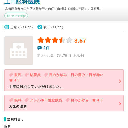
上田眼科医院
京都府京都市山科区上野御所ノ内町（山科駅（京阪山科駅）、四宮駅）
マイナ受付
土曜（〜12:30）
夜（〜19:30）
3.57
2件
アクセス数 7月:
78
| 6月:
64
眼科
結膜炎
目のかゆみ・目の痛み・目が赤い
4.5
丁寧に対応していただけました。
眼科
アレルギー性結膜炎
目のかゆみ
4.0
人気の眼科
診療科目：
眼科