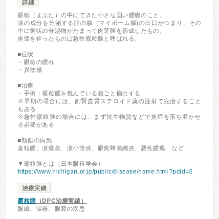
詳細
眼瞼（まぶた）の中にできた小さな固い腫瘤のこと。
涙の成分を分泌する脂の腺（マイボーム腺)の出口がつまり、その
中に粥状の分泌物がたまって肉芽腫を形成したもの。
炎症を伴ったものは急性霰粒腫と呼ばれる。
■症状
・眼瞼の腫れ
・異物感
■治療
・手術：霰粒腫を包んでいる袋ごと摘出する
※早期の場合には、副腎皮質ステロイド薬の注射で完治すること
もある
※急性霰粒腫の場合には、まず抗生物質などで炎症を落ち着かせ
る必要がある
■類似の病気
麦粒腫、涙嚢炎、涙小管炎、眼窩蜂窩織炎、悪性腫瘍 など
▼霰粒腫とは（日本眼科学会）
https://www.nichigan.or.jp/public/disease/name.html?pdid=6
治療実績
霰粒腫
（DPC治療実績）
眼瞼、涙器、眼窩の疾患