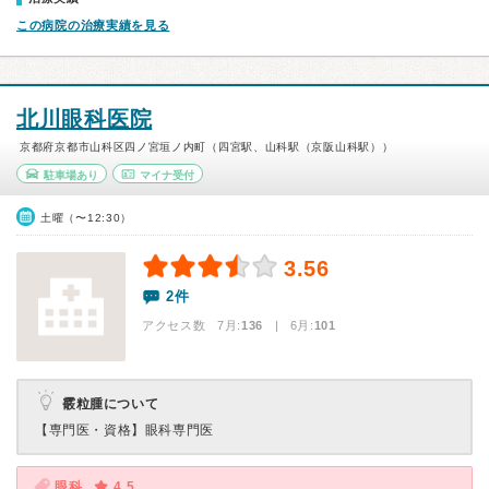
この病院の治療実績を見る
北川眼科医院
京都府京都市山科区四ノ宮垣ノ内町（四宮駅、山科駅（京阪山科駅））
駐車場あり
マイナ受付
土曜（〜12:30）
3.56
2件
アクセス数 7月:
136
| 6月:
101
霰粒腫について
【専門医・資格】
眼科専門医
眼科
4.5