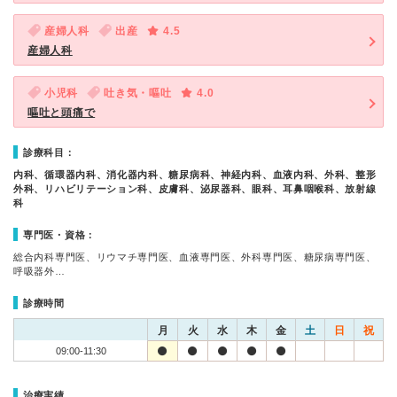
産婦人科
出産
4.5
産婦人科
小児科
吐き気・嘔吐
4.0
嘔吐と頭痛で
診療科目：
内科、循環器内科、消化器内科、糖尿病科、神経内科、血液内科、外科、整形
外科、リハビリテーション科、皮膚科、泌尿器科、眼科、耳鼻咽喉科、放射線
科
専門医・資格：
総合内科専門医、リウマチ専門医、血液専門医、外科専門医、糖尿病専門医、
呼吸器外…
診療時間
月
火
水
木
金
土
日
祝
09:00-11:30
治療実績