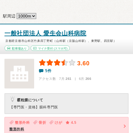
駅周辺
一般社団法人 愛生会山科病院
京都府京都市山科区竹鼻四丁野町（山科駅（京阪山科駅）、東野駅、四宮駅）
駐車場あり
マイナ受付
(スマホ可)
3.60
5件
アクセス数 7月:
261
| 6月:
266
霰粒腫について
【専門医・資格】
眼科専門医
整形外科
骨折
けが
4.5
整形外科