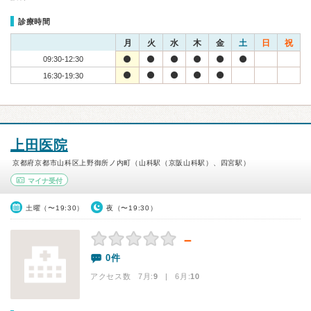
診療時間
月
火
水
木
金
土
日
祝
09:30-12:30
16:30-19:30
上田医院
京都府京都市山科区上野御所ノ内町（山科駅（京阪山科駅）、四宮駅）
マイナ受付
土曜（〜19:30）
夜（〜19:30）
－
0件
アクセス数 7月:
9
| 6月:
10