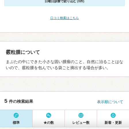
日曜日診療で絞り込む (0件)
口コミ検索はこちら
霰粒腫について
まぶたの中にできた小さな固い腫瘤のこと。自然に治ることはな
いので、霰粒腫を包んでいる袋ごと摘出する場合が多い。
5
件の検索結果
表示順について
標準
★の数
レビュー数
新着・更新