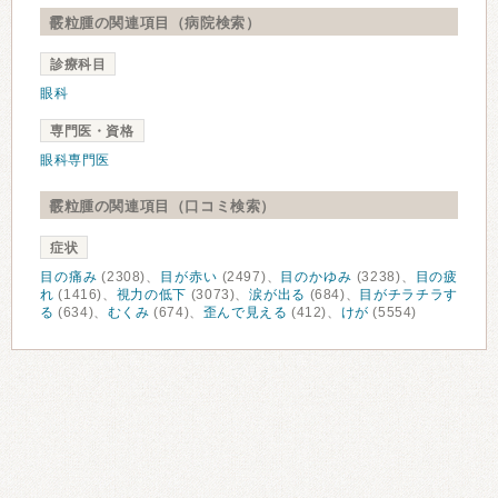
霰粒腫の関連項目（病院検索）
診療科目
眼科
専門医・資格
眼科専門医
霰粒腫の関連項目（口コミ検索）
症状
目の痛み
(2308)、
目が赤い
(2497)、
目のかゆみ
(3238)、
目の疲
れ
(1416)、
視力の低下
(3073)、
涙が出る
(684)、
目がチラチラす
る
(634)、
むくみ
(674)、
歪んで見える
(412)、
けが
(5554)