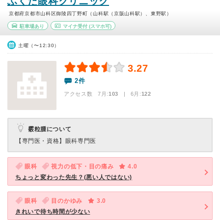
ふくだ眼科クリニック
京都府京都市山科区御陵四丁野町（山科駅（京阪山科駅）、東野駅）
駐車場あり
マイナ受付
(スマホ可)
土曜（〜12:30）
3.27
2件
アクセス数 7月:
103
| 6月:
122
霰粒腫について
【専門医・資格】
眼科専門医
眼科
視力の低下・目の痛み
4.0
ちょっと変わった先生？(悪い人ではない)
眼科
目のかゆみ
3.0
きれいで待ち時間が少ない