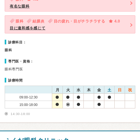
有名な眼科
眼科
結膜炎
目の疲れ・目がチラチラする
4.0
目に違和感を感じて
診療科目：
眼科
専門医・資格：
眼科専門医
診療時間
月
火
水
木
金
土
日
祝
09:00-12:30
15:00-18:00
14:30-18:00