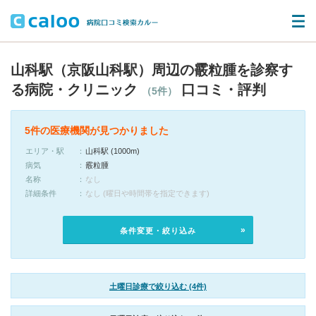
山科駅（京阪山科駅）周辺の霰粒腫を診察す
る病院・クリニック
口コミ・評判
（5件）
5件の医療機関が見つかりました
エリア・駅
山科駅 (1000m)
病気
霰粒腫
名称
なし
詳細条件
なし (曜日や時間帯を指定できます)
条件変更・絞り込み
土曜日診療で絞り込む (4件)