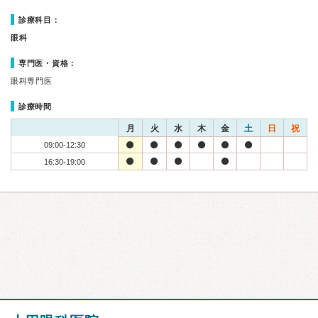
診療科目：
眼科
専門医・資格：
眼科専門医
診療時間
月
火
水
木
金
土
日
祝
09:00-12:30
16:30-19:00