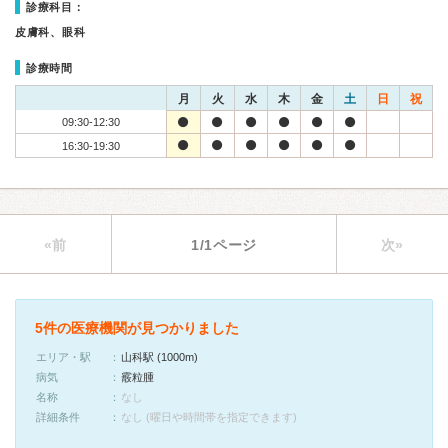
診療科目：
皮膚科、眼科
診療時間
月
火
水
木
金
土
日
祝
09:30-12:30
16:30-19:30
«前
1/1ページ
次»
5件の医療機関が見つかりました
エリア・駅
山科駅 (1000m)
病気
霰粒腫
名称
なし
詳細条件
なし (曜日や時間帯を指定できます)