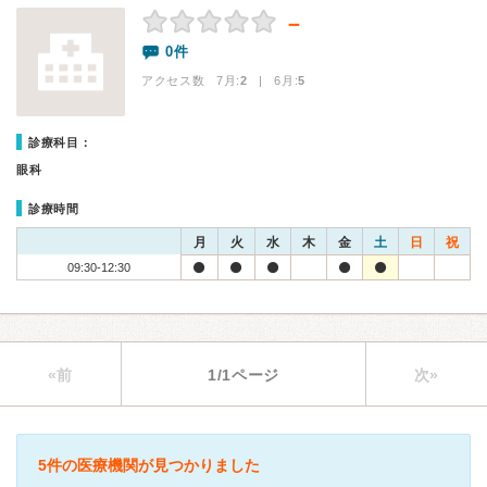
－
0件
アクセス数 7月:
2
| 6月:
5
診療科目：
眼科
診療時間
月
火
水
木
金
土
日
祝
09:30-12:30
«前
1/1ページ
次»
5件の医療機関が見つかりました