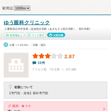
駅周辺
ゆう眼科クリニック
三重県四日市市安島（近鉄四日市駅（あすなろう四日市駅）、四日市駅）
駐車場あり
マイナ受付
女医在籍
土曜（〜18:00）・日曜・祝日
2.87
10件
アクセス数 7月:
172
| 6月:
155
老眼について
【専門医・資格】
眼科専門医
眼科
5.0