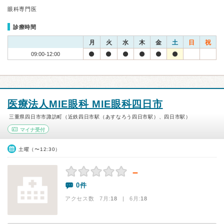
眼科専門医
診療時間
月
火
水
木
金
土
日
祝
09:00-12:00
医療法人MIE眼科 MIE眼科四日市
三重県四日市市諏訪町（近鉄四日市駅（あすなろう四日市駅）、四日市駅）
マイナ受付
土曜（〜12:30）
－
0件
アクセス数 7月:
18
| 6月:
18