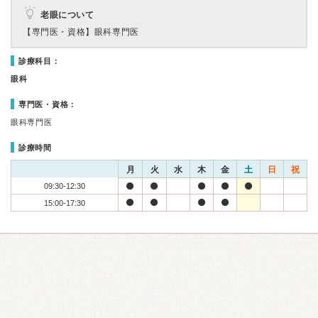
老眼について
【専門医・資格】
眼科専門医
診療科目：
眼科
専門医・資格：
眼科専門医
診療時間
月
火
水
木
金
土
日
祝
09:30-12:30
15:00-17:30