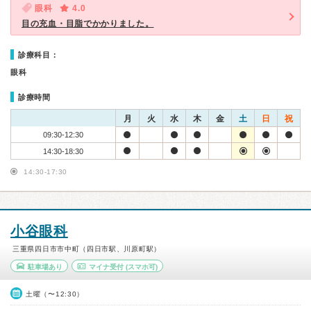
眼科
4.0
目の充血・目脂でかかりました。
診療科目：
眼科
診療時間
月
火
水
木
金
土
日
祝
09:30-12:30
14:30-18:30
14:30-17:30
小谷眼科
三重県四日市市中町（四日市駅、川原町駅）
駐車場あり
マイナ受付
(スマホ可)
土曜（〜12:30）