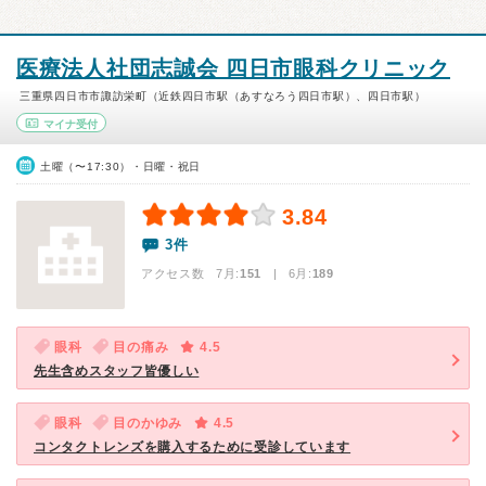
医療法人社団志誠会 四日市眼科クリニック
三重県四日市市諏訪栄町（近鉄四日市駅（あすなろう四日市駅）、四日市駅）
マイナ受付
土曜（〜17:30）・日曜・祝日
3.84
3件
アクセス数 7月:
151
| 6月:
189
眼科
目の痛み
4.5
先生含めスタッフ皆優しい
眼科
目のかゆみ
4.5
コンタクトレンズを購入するために受診しています