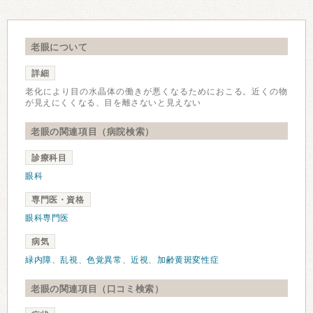
老眼について
詳細
老化により目の水晶体の働きが悪くなるためにおこる。近くの物
が見えにくくなる、目を離さないと見えない
老眼の関連項目（病院検索）
診療科目
眼科
専門医・資格
眼科専門医
病気
緑内障
、
乱視
、
色覚異常
、
近視
、
加齢黄斑変性症
老眼の関連項目（口コミ検索）