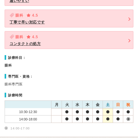
通いやすい
眼科
4.5
丁寧で早い対応です
眼科
4.5
コンタクトの処方
診療科目：
眼科
専門医・資格：
眼科専門医
診療時間
月
火
水
木
金
土
日
祝
10:30-12:30
14:00-18:00
14:00-17:00