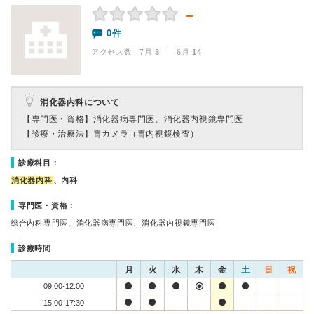
－
0件
アクセス数 7月:
3
| 6月:
14
消化器内科について
【専門医・資格】
消化器病専門医、消化器内視鏡専門医
【診療・治療法】
胃カメラ（胃内視鏡検査）
診療科目：
消化器内科
、内科
専門医・資格：
総合内科専門医、消化器病専門医、消化器内視鏡専門医
診療時間
月
火
水
木
金
土
日
祝
09:00-12:00
15:00-17:30