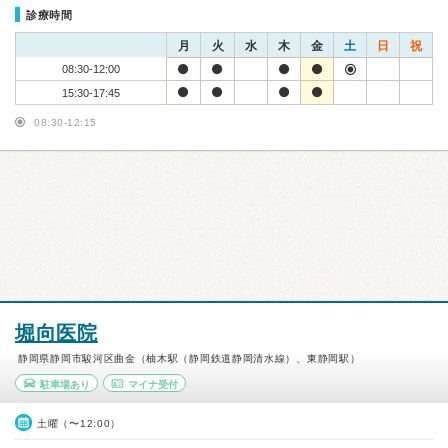
診療時間
月
火
水
木
金
土
日
祝
08:30-12:00
15:30-17:45
08:30-12:15
堀向医院
静岡県静岡市駿河区曲金（柚木駅（静岡鉄道静岡清水線）、東静岡駅）
駐車場あり
マイナ受付
土曜（〜12:00）