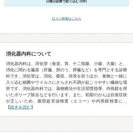
日曜日診療で絞り込む (0件)
口コミ検索はこちら
消化器内科について
消化器内科は、消化管（食道、胃、十二指腸、小腸、大腸）と、
消化に関わる臓器（肝臓、胆のう、膵臓など）を専門とする診療
科です。消化管は、消化、吸収、排泄を担うほか、食物と一緒に
入り込む細菌やウイルスにさらされ不調が起こりやすい繊細な場
所です。消化器内科では、薬物療法や生活習慣指導、内視鏡を用
いたポリープ除去などを行います。また、初期のがんは自覚症状
が乏しいため、腹部超音波検査（エコー）や内視鏡検査に…
【
続きを読む
】