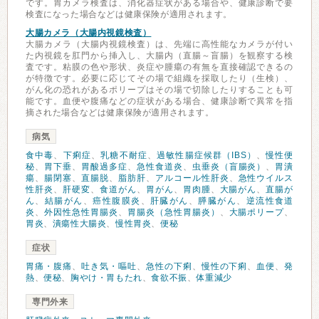
です。胃カメラ検査は、消化器症状がある場合や、健康診断で要
検査になった場合などは健康保険が適用されます。
大腸カメラ（大腸内視鏡検査）
大腸カメラ（大腸内視鏡検査）は、先端に高性能なカメラが付い
た内視鏡を肛門から挿入し、大腸内（直腸～盲腸）を観察する検
査です。粘膜の色や形状、炎症や腫瘍の有無を直接確認できるの
が特徴です。必要に応じてその場で組織を採取したり（生検）、
がん化の恐れがあるポリープはその場で切除したりすることも可
能です。血便や腹痛などの症状がある場合、健康診断で異常を指
摘された場合などは健康保険が適用されます。
病気
食中毒
、
下痢症
、
乳糖不耐症
、
過敏性腸症候群（IBS）
、
慢性便
秘
、
胃下垂
、
胃酸過多症
、
急性食道炎
、
虫垂炎（盲腸炎）
、
胃潰
瘍
、
腸閉塞
、
直腸脱
、
脂肪肝
、
アルコール性肝炎
、
急性ウイルス
性肝炎
、
肝硬変
、
食道がん
、
胃がん
、
胃肉腫
、
大腸がん
、
直腸が
ん
、
結腸がん
、
癌性腹膜炎
、
肝臓がん
、
膵臓がん
、
逆流性食道
炎
、
外因性急性胃腸炎
、
胃腸炎（急性胃腸炎）
、
大腸ポリープ
、
胃炎
、
潰瘍性大腸炎
、
慢性胃炎
、
便秘
症状
胃痛・腹痛
、
吐き気・嘔吐
、
急性の下痢
、
慢性の下痢
、
血便
、
発
熱
、
便秘
、
胸やけ・胃もたれ
、
食欲不振
、
体重減少
専門外来