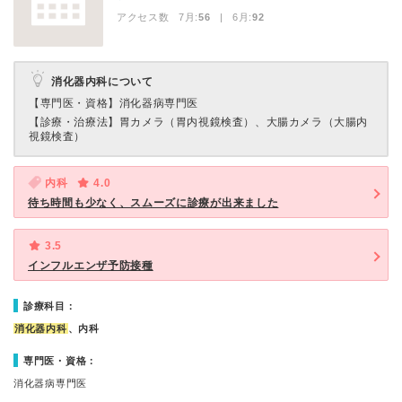
アクセス数 7月:
56
| 6月:
92
消化器内科について
【専門医・資格】
消化器病専門医
【診療・治療法】
胃カメラ（胃内視鏡検査）、大腸カメラ（大腸内
視鏡検査）
内科
4.0
待ち時間も少なく、スムーズに診療が出来ました
3.5
インフルエンザ予防接種
診療科目：
消化器内科
、内科
専門医・資格：
消化器病専門医