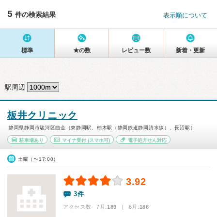
5
件の検索結果
表示順について
標準
★の数
レビュー数
新着・更新
駅周辺
板井クリニック
静岡県静岡市駿河区曲金（東静岡駅、柚木駅（静岡鉄道静岡清水線）、長沼駅）
駐車場あり
マイナ受付
(スマホ可)
電子処方せん対応
土曜（〜17:00）
3.92
3件
アクセス数 7月:
189
| 6月:
186