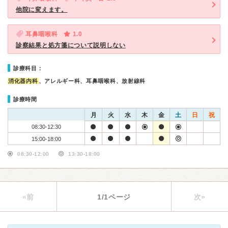
他院に変えます。
耳鼻咽喉科
1.0
診察結果と処方箋について説明しない
診療科目：
消化器内科
、アレルギー科、耳鼻咽喉科、放射線科
診療時間
月
火
水
木
金
土
日
祝
08:30-12:30
15:00-18:00
08:30-12:00
13:30-18:00
«前
1/1ページ
次»