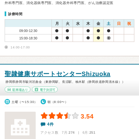
外科専門医、消化器病専門医、消化器外科専門医、がん治療認定医
診療時間
月
火
水
木
金
土
日
祝
09:00-12:30
15:00-18:30
14:00-17:00
聖隷健康サポートセンターShizuoka
静岡県静岡市駿河区曲金（東静岡駅、長沼駅、柚木駅（静岡鉄道静岡清水線））
駐車場あり
電子決済可
土曜（〜15:30）
朝（8:00〜）
3.54
4件
アクセス数 7月:
274
| 6月:
251