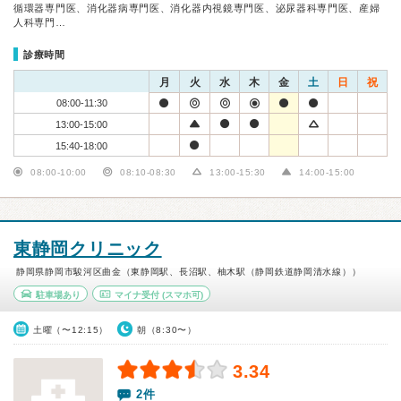
循環器専門医、消化器病専門医、消化器内視鏡専門医、泌尿器科専門医、産婦
人科専門…
診療時間
月
火
水
木
金
土
日
祝
08:00-11:30
13:00-15:00
15:40-18:00
08:00-10:00
08:10-08:30
13:00-15:30
14:00-15:00
東静岡クリニック
静岡県静岡市駿河区曲金（東静岡駅、長沼駅、柚木駅（静岡鉄道静岡清水線））
駐車場あり
マイナ受付
(スマホ可)
土曜（〜12:15）
朝（8:30〜）
3.34
2件