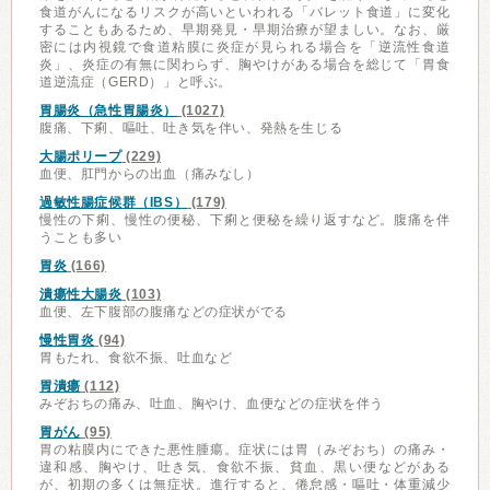
食道がんになるリスクが高いといわれる「バレット食道」に変化
することもあるため、早期発見・早期治療が望ましい。なお、厳
密には内視鏡で食道粘膜に炎症が見られる場合を「逆流性食道
炎」、炎症の有無に関わらず、胸やけがある場合を総じて「胃食
道逆流症（GERD）」と呼ぶ。
胃腸炎（急性胃腸炎）
(1027)
腹痛、下痢、嘔吐、吐き気を伴い、発熱を生じる
大腸ポリープ
(229)
血便、肛門からの出血（痛みなし）
過敏性腸症候群（IBS）
(179)
慢性の下痢、慢性の便秘、下痢と便秘を繰り返すなど。腹痛を伴
うことも多い
胃炎
(166)
潰瘍性大腸炎
(103)
血便、左下腹部の腹痛などの症状がでる
慢性胃炎
(94)
胃もたれ、食欲不振、吐血など
胃潰瘍
(112)
みぞおちの痛み、吐血、胸やけ、血便などの症状を伴う
胃がん
(95)
胃の粘膜内にできた悪性腫瘍。症状には胃（みぞおち）の痛み・
違和感、胸やけ、吐き気、食欲不振、貧血、黒い便などがある
が、初期の多くは無症状。進行すると、倦怠感・嘔吐・体重減少