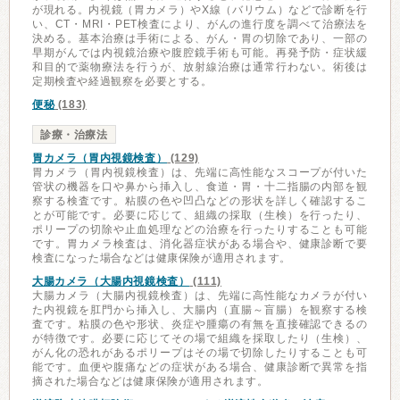
が現れる。内視鏡（胃カメラ）やX線（バリウム）などで診断を行
い、CT・MRI・PET検査により、がんの進行度を調べて治療法を
決める。基本治療は手術による、がん・胃の切除であり、一部の
早期がんでは内視鏡治療や腹腔鏡手術も可能。再発予防・症状緩
和目的で薬物療法を行うが、放射線治療は通常行わない。術後は
定期検査や経過観察を必要とする。
便秘
(183)
診療・治療法
胃カメラ（胃内視鏡検査）
(129)
胃カメラ（胃内視鏡検査）は、先端に高性能なスコープが付いた
管状の機器を口や鼻から挿入し、食道・胃・十二指腸の内部を観
察する検査です。粘膜の色や凹凸などの形状を詳しく確認するこ
とが可能です。必要に応じて、組織の採取（生検）を行ったり、
ポリープの切除や止血処理などの治療を行ったりすることも可能
です。胃カメラ検査は、消化器症状がある場合や、健康診断で要
検査になった場合などは健康保険が適用されます。
大腸カメラ（大腸内視鏡検査）
(111)
大腸カメラ（大腸内視鏡検査）は、先端に高性能なカメラが付い
た内視鏡を肛門から挿入し、大腸内（直腸～盲腸）を観察する検
査です。粘膜の色や形状、炎症や腫瘍の有無を直接確認できるの
が特徴です。必要に応じてその場で組織を採取したり（生検）、
がん化の恐れがあるポリープはその場で切除したりすることも可
能です。血便や腹痛などの症状がある場合、健康診断で異常を指
摘された場合などは健康保険が適用されます。