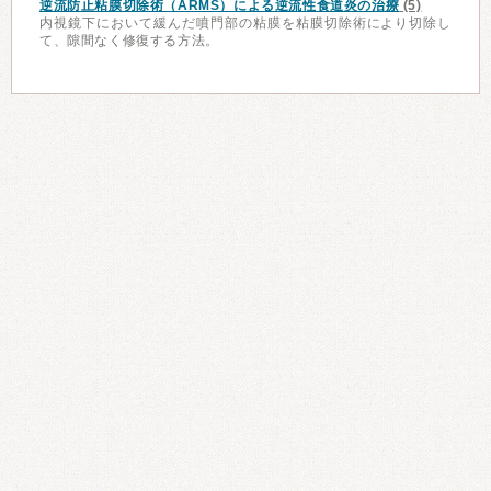
逆流防止粘膜切除術（ARMS）による逆流性食道炎の治療
(5)
内視鏡下において緩んだ噴門部の粘膜を粘膜切除術により切除し
て、隙間なく修復する方法。