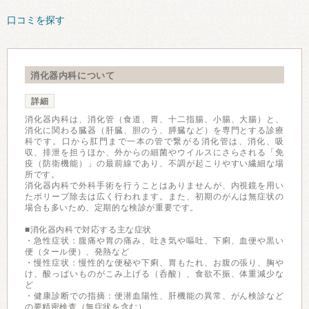
口コミを探す
消化器内科について
詳細
消化器内科は、消化管（食道、胃、十二指腸、小腸、大腸）と、
消化に関わる臓器（肝臓、胆のう、膵臓など）を専門とする診療
科です。口から肛門まで一本の管で繋がる消化管は、消化、吸
収、排泄を担うほか、外からの細菌やウイルスにさらされる「免
疫（防衛機能）」の最前線であり、不調が起こりやすい繊細な場
所です。
消化器内科で外科手術を行うことはありませんが、内視鏡を用い
たポリープ除去は広く行われます。また、初期のがんは無症状の
場合も多いため、定期的な検診が重要です。
■消化器内科で対応する主な症状
・急性症状：腹痛や胃の痛み、吐き気や嘔吐、下痢、血便や黒い
便（タール便）、発熱など
・慢性症状：慢性的な便秘や下痢、胃もたれ、お腹の張り、胸や
け、酸っぱいものがこみ上げる（呑酸）、食欲不振、体重減少な
ど
・健康診断での指摘：便潜血陽性、肝機能の異常、がん検診など
の要精密検査（無症状を含む）