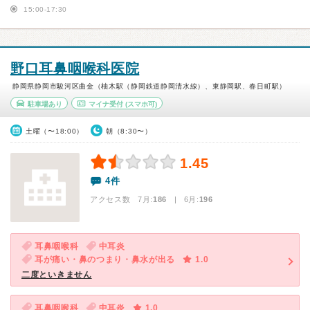
15:00-17:30
野口耳鼻咽喉科医院
静岡県静岡市駿河区曲金（柚木駅（静岡鉄道静岡清水線）、東静岡駅、春日町駅）
駐車場あり
マイナ受付
(スマホ可)
土曜（〜18:00）
朝（8:30〜）
1.45
4件
アクセス数 7月:
186
| 6月:
196
耳鼻咽喉科
中耳炎
耳が痛い・鼻のつまり・鼻水が出る
1.0
二度といきません
耳鼻咽喉科
中耳炎
1.0