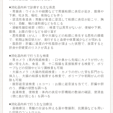
■消化器内科で診療する主な疾患
・胃腸炎：ウイルスや細菌などで胃腸粘膜に炎症が起き、腹痛や
下痢、吐き気、嘔吐、発熱などを伴う
・逆流性食道炎：胃酸が食道に逆流して粘膜に炎症が起こり、胸
やけ、呑酸、喉の違和感などを生じる
・過敏性腸症候群（IBS）：検査では異常がないが、便秘や下痢、
腹痛、お腹の張りなどを繰り返す
・悪性腫瘍（がん）：胃や大腸などの粘膜に発生する悪性の腫瘍
で、初期は無症状だが、進行すると血便や体重減少などが現れる
・脂肪肝：肝臓に過度の中性脂肪が溜まった状態で、放置すると
肝炎や肝硬変のリスクが高まる
■消化器内科で行う主な検査
・胃カメラ（胃内視鏡検査）：口や鼻から先端にカメラが付いた
細い管を入れ、食道、胃、十二指腸を直接観察する検査で、ポリ
ープなどの切除やピロリ菌検査も可能
・大腸カメラ（大腸内視鏡検査）：カメラの付いた管を肛門から
挿入し、大腸の粘膜を観察する検査で、ポリープや初期がんの切
除も可能
・腹部超音波検査（エコー）：お腹に超音波を当てて、肝臓や胆
のう、膵臓の状態を調べる
・血液検査、便検査：体内の炎症や肝機能の数値の確認、便潜血
（便に血が混じる）を調べる
■消化器内科で行う主な治療法
・薬物療法：胃酸の分泌を抑える薬や整腸剤、抗菌薬などを用い
た症状のコントロール