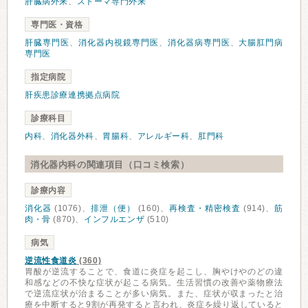
肝臓病外来
、
ストーマ専門外来
専門医・資格
肝臓専門医
、
消化器内視鏡専門医
、
消化器病専門医
、
大腸肛門病
専門医
指定病院
肝疾患診療連携拠点病院
診療科目
内科
、
消化器外科
、
胃腸科
、
アレルギー科
、
肛門科
消化器内科の関連項目（口コミ検索）
診療内容
消化器
(1076)、
排泄（便）
(160)、
再検査・精密検査
(914)、
筋
肉・骨
(870)、
インフルエンザ
(510)
病気
逆流性食道炎
(360)
胃酸が逆流することで、食道に炎症を起こし、胸やけやのどの違
和感などの不快な症状が起こる病気。生活習慣の改善や薬物療法
で逆流症状が治まることが多い病気。また、症状が収まったと治
療を中断すると9割が再発すると言われ、炎症を繰り返していると