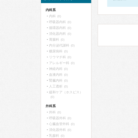
内科系
内科
(0)
呼吸器内科
(0)
循環器内科
(0)
消化器内科
(0)
胃腸科
(0)
内分泌代謝科
(0)
糖尿病科
(0)
リウマチ科
(0)
アレルギー科
(0)
神経内科
(0)
血液内科
(0)
腎臓内科
(0)
人工透析
(0)
緩和ケア（ホスピス）
(0)
外科系
外科
(0)
呼吸器外科
(0)
心臓血管外科
(0)
消化器外科
(0)
乳腺科
(0)