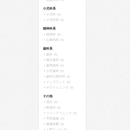
小児科系
小児科
(0)
小児外科
(0)
精神科系
精神科
(0)
心療内科
(0)
歯科系
歯科
(0)
矯正歯科
(0)
歯周病科
(0)
小児歯科
(0)
歯科口腔外科
(0)
インプラント
(0)
ホワイトニング
(0)
その他
漢方
(0)
救急科
(0)
ペインクリニック
(0)
予防接種
(0)
健康診断
(0)
人間ドック
(0)