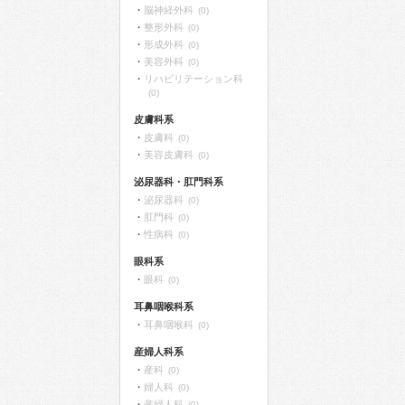
脳神経外科
(0)
整形外科
(0)
形成外科
(0)
美容外科
(0)
リハビリテーション科
(0)
皮膚科系
皮膚科
(0)
美容皮膚科
(0)
泌尿器科・肛門科系
泌尿器科
(0)
肛門科
(0)
性病科
(0)
眼科系
眼科
(0)
耳鼻咽喉科系
耳鼻咽喉科
(0)
産婦人科系
産科
(0)
婦人科
(0)
産婦人科
(0)