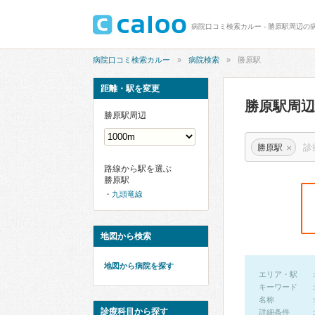
病院口コミ検索カルー - 勝原駅周辺の
病院口コミ検索カルー
病院検索
勝原駅
距離・駅を変更
勝原駅周
勝原駅周辺
×
勝原駅
路線から駅を選ぶ
勝原駅
九頭竜線
地図から検索
地図から病院を探す
エリア・駅
キーワード
名称
診療科目から探す
詳細条件