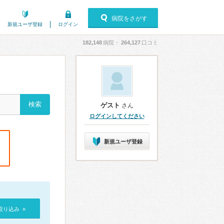
病院をさがす
新規ユーザ登録
ログイン
182,148
病院・
264,127
口コミ
ゲスト
さん
ログインしてください
新規ユーザ登録
絞り込み »