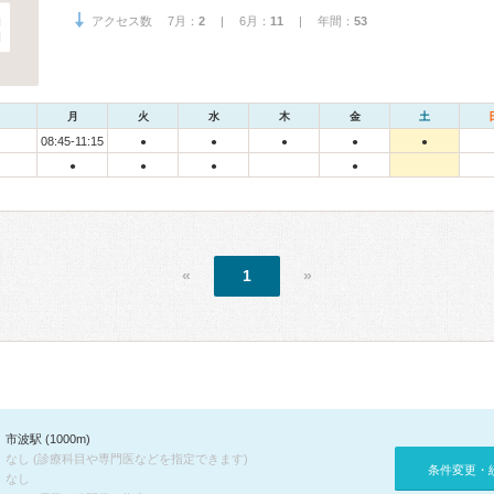
アクセス数 7月：
2
| 6月：
11
| 年間：
53
月
火
水
木
金
土
08:45-11:15
●
●
●
●
●
●
●
●
●
«
1
»
市波駅 (1000m)
なし (診療科目や専門医などを指定できます)
条件変更・
なし