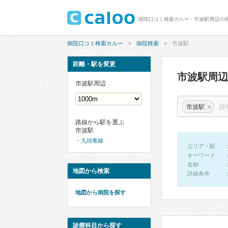
病院口コミ検索カルー - 市波駅周辺の
病院口コミ検索カルー
病院検索
市波駅
距離・駅を変更
市波駅周
市波駅周辺
×
市波駅
路線から駅を選ぶ
市波駅
九頭竜線
エリア・駅
キーワード
名称
地図から検索
詳細条件
地図から病院を探す
診療科目から探す