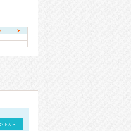
日
祝
絞り込み »