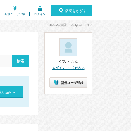
病院をさがす
新規ユーザ登録
ログイン
182,226
病院・
264,163
口コミ
ゲスト
さん
ログインしてください
新規ユーザ登録
絞り込み »