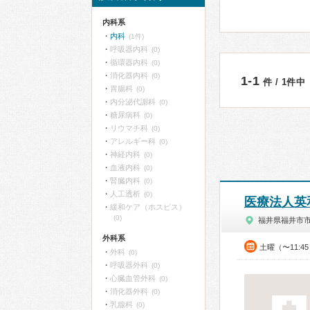
内科系
内科
(1件)
呼吸器内科
(0)
循環器内科
(0)
消化器内科
(0)
1-1
件 / 1件中
胃腸科
(0)
内分泌代謝科
(0)
糖尿病科
(0)
リウマチ科
(0)
アレルギー科
(0)
神経内科
(0)
血液内科
(0)
腎臓内科
(0)
人工透析
(0)
医療法人英
緩和ケア（ホスピス）
(0)
福井県福井市
外科系
土曜（〜11:4
外科
(0)
呼吸器外科
(0)
心臓血管外科
(0)
消化器外科
(0)
乳腺科
(0)