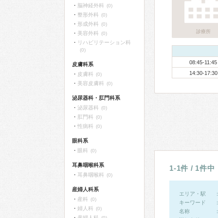
脳神経外科
(0)
整形外科
(0)
形成外科
(0)
診療所
美容外科
(0)
リハビリテーション科
(0)
08:45-11:45
皮膚科系
14:30-17:30
皮膚科
(0)
美容皮膚科
(0)
泌尿器科・肛門科系
泌尿器科
(0)
肛門科
(0)
性病科
(0)
眼科系
眼科
(0)
耳鼻咽喉科系
1-1件 / 1件中
耳鼻咽喉科
(0)
産婦人科系
エリア・駅
産科
(0)
キーワード
婦人科
(0)
名称
産婦人科
(0)