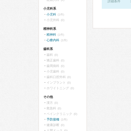
詳細条件
小児科系
小児科
(1件)
小児外科
(0)
精神科系
精神科
(1件)
心療内科
(1件)
歯科系
歯科
(0)
矯正歯科
(0)
歯周病科
(0)
小児歯科
(0)
歯科口腔外科
(0)
インプラント
(0)
ホワイトニング
(0)
その他
漢方
(0)
救急科
(0)
ペインクリニック
(0)
予防接種
(1件)
健康診断
(0)
人間ドック
(0)