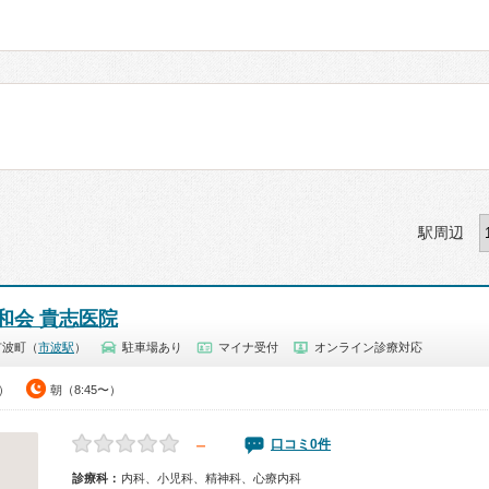
駅周辺
和会 貴志医院
市波町（
市波駅
）
駐車場あり
マイナ受付
オンライン診療対応
5）
朝（8:45〜）
－
口コミ0件
診療科：
内科、小児科、精神科、心療内科