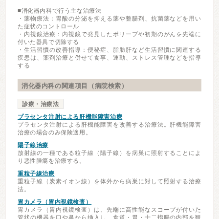
■消化器内科で行う主な治療法
・薬物療法：胃酸の分泌を抑える薬や整腸剤、抗菌薬などを用い
た症状のコントロール
・内視鏡治療：内視鏡で発見したポリープや初期のがんを先端に
付いた器具で切除する
・生活習慣の改善指導：便秘症、脂肪肝など生活習慣に関連する
疾患は、薬剤治療と併せて食事、運動、ストレス管理などを指導
する
消化器内科の関連項目（病院検索）
診療・治療法
プラセンタ注射による肝機能障害治療
プラセンタ注射による肝機能障害を改善する治療法。肝機能障害
治療の場合のみ保険適用。
陽子線治療
放射線の一種である粒子線（陽子線）を病巣に照射することによ
り悪性腫瘍を治療する。
重粒子線治療
重粒子線（炭素イオン線）を体外から病巣に対して照射する治療
法。
胃カメラ（胃内視鏡検査）
胃カメラ（胃内視鏡検査）は、先端に高性能なスコープが付いた
管状の機器を口や鼻から挿入し、食道・胃・十二指腸の内部を観