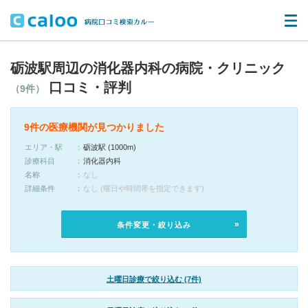
砺波駅周辺の消化器内科の病院・クリニック
口コミ・評判
（9件）
9件の医療機関が見つかりました
エリア・駅
砺波駅 (1000m)
診療科目
消化器内科
名称
なし
詳細条件
なし (曜日や時間帯を指定できます)
条件変更・絞り込み
土曜日診療で絞り込む (7件)