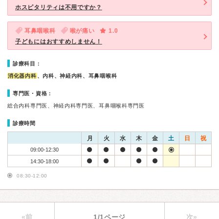
ホスピタリティは不用ですか？
耳鼻咽喉科
喉が痛い
1.0
子どもにはおすすめしません！
診療科目：
消化器内科
、内科、神経内科、耳鼻咽喉科
専門医・資格：
総合内科専門医、神経内科専門医、耳鼻咽喉科専門医
診療時間
月
火
水
木
金
土
日
祝
09:00-12:30
14:30-18:00
08:30-12:00
«前
1/1ページ
次»