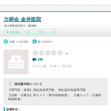
力耕会 金井医院
富山県砺波市深江（砺波駅）
駐車場あり
マイナ受付
(スマホ可)
土曜（〜12:30）
朝（8:30〜）
－
0件
アクセス数 7月:
4
| 6月:
12
消化器内科について
【専門医・資格】
消化器病専門医、消化器内視鏡専門医
【診療・治療法】
胃カメラ（胃内視鏡検査）、大腸カメラ（大腸内
視鏡検査）
診療科目：