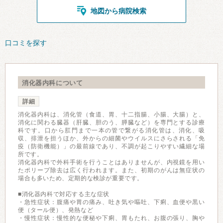
地図から病院検索
口コミを探す
消化器内科について
詳細
消化器内科は、消化管（食道、胃、十二指腸、小腸、大腸）と、
消化に関わる臓器（肝臓、胆のう、膵臓など）を専門とする診療
科です。口から肛門まで一本の管で繋がる消化管は、消化、吸
収、排泄を担うほか、外からの細菌やウイルスにさらされる「免
疫（防衛機能）」の最前線であり、不調が起こりやすい繊細な場
所です。
消化器内科で外科手術を行うことはありませんが、内視鏡を用い
たポリープ除去は広く行われます。また、初期のがんは無症状の
場合も多いため、定期的な検診が重要です。
■消化器内科で対応する主な症状
・急性症状：腹痛や胃の痛み、吐き気や嘔吐、下痢、血便や黒い
便（タール便）、発熱など
・慢性症状：慢性的な便秘や下痢、胃もたれ、お腹の張り、胸や