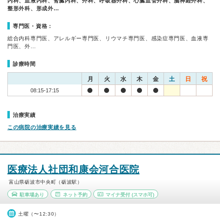
内科、血液内科、腎臓内科、外科、呼吸器外科、心臓血管外科、脳神経外科、
整形外科、形成外…
専門医・資格：
総合内科専門医、アレルギー専門医、リウマチ専門医、感染症専門医、血液専
門医、外…
診療時間
月
火
水
木
金
土
日
祝
08:15-17:15
治療実績
この病院の治療実績を見る
医療法人社団和康会河合医院
富山県砺波市中央町（砺波駅）
駐車場あり
ネット予約
マイナ受付
(スマホ可)
土曜（〜12:30）