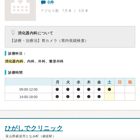
0件
アクセス数 7月:
8
| 6月:
8
消化器内科について
【診療・治療法】
胃カメラ（胃内視鏡検査）
診療科目：
消化器内科
、内科、外科、整形外科
診療時間
月
火
水
木
金
土
日
祝
09:00-12:00
14:00-18:00
ひがしでクリニック
富山県砺波市となみ町（砺波駅）