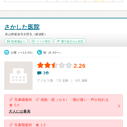
さかした医院
富山県砺波市太郎丸（砺波駅）
駐車場あり
マイナ受付
電子処方せん対応
土曜（〜12:00）
朝（8:30〜）
2.26
3件
アクセス数 7月:
226
| 6月:
268
耳鼻咽喉科
発熱・咳（セキ）・喉が痛い・声が枯れる
5.0
大人には最高
耳鼻咽喉科
1.0