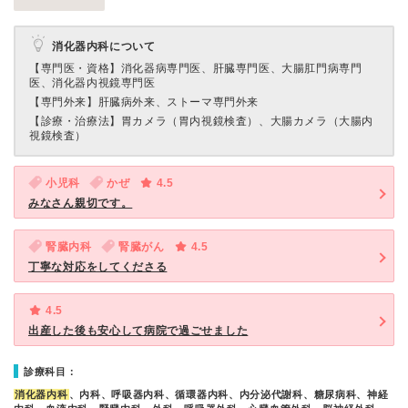
消化器内科について
【専門医・資格】
消化器病専門医、肝臓専門医、大腸肛門病専門
医、消化器内視鏡専門医
【専門外来】
肝臓病外来、ストーマ専門外来
【診療・治療法】
胃カメラ（胃内視鏡検査）、大腸カメラ（大腸内
視鏡検査）
小児科
かぜ
4.5
みなさん親切です。
腎臓内科
腎臓がん
4.5
丁寧な対応をしてくださる
4.5
出産した後も安心して病院で過ごせました
診療科目：
消化器内科
、内科、呼吸器内科、循環器内科、内分泌代謝科、糖尿病科、神経