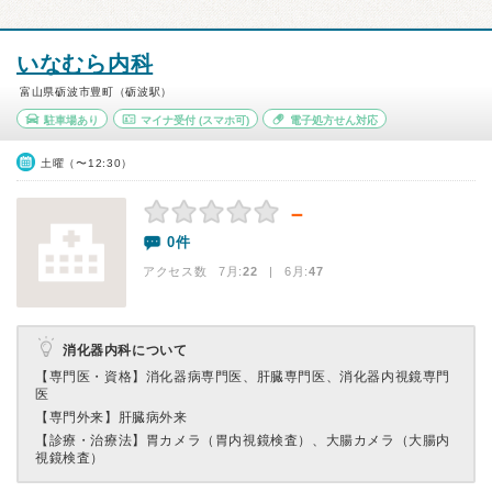
いなむら内科
富山県砺波市豊町（砺波駅）
駐車場あり
マイナ受付
(スマホ可)
電子処方せん対応
土曜（〜12:30）
－
0件
アクセス数 7月:
22
| 6月:
47
消化器内科について
【専門医・資格】
消化器病専門医、肝臓専門医、消化器内視鏡専門
医
【専門外来】
肝臓病外来
【診療・治療法】
胃カメラ（胃内視鏡検査）、大腸カメラ（大腸内
視鏡検査）