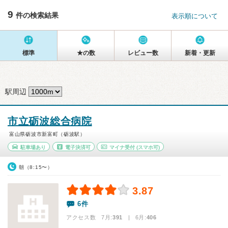
9
件の検索結果
表示順について
標準
★の数
レビュー数
新着・更新
駅周辺
市立砺波総合病院
富山県砺波市新富町（砺波駅）
駐車場あり
電子決済可
マイナ受付
(スマホ可)
朝（8:15〜）
3.87
6件
アクセス数 7月:
391
| 6月:
406