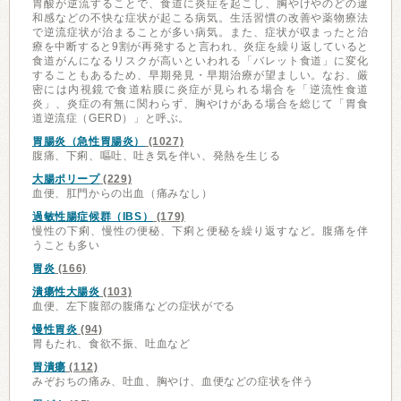
胃酸が逆流することで、食道に炎症を起こし、胸やけやのどの違
和感などの不快な症状が起こる病気。生活習慣の改善や薬物療法
で逆流症状が治まることが多い病気。また、症状が収まったと治
療を中断すると9割が再発すると言われ、炎症を繰り返していると
食道がんになるリスクが高いといわれる「バレット食道」に変化
することもあるため、早期発見・早期治療が望ましい。なお、厳
密には内視鏡で食道粘膜に炎症が見られる場合を「逆流性食道
炎」、炎症の有無に関わらず、胸やけがある場合を総じて「胃食
道逆流症（GERD）」と呼ぶ。
胃腸炎（急性胃腸炎）
(1027)
腹痛、下痢、嘔吐、吐き気を伴い、発熱を生じる
大腸ポリープ
(229)
血便、肛門からの出血（痛みなし）
過敏性腸症候群（IBS）
(179)
慢性の下痢、慢性の便秘、下痢と便秘を繰り返すなど。腹痛を伴
うことも多い
胃炎
(166)
潰瘍性大腸炎
(103)
血便、左下腹部の腹痛などの症状がでる
慢性胃炎
(94)
胃もたれ、食欲不振、吐血など
胃潰瘍
(112)
みぞおちの痛み、吐血、胸やけ、血便などの症状を伴う