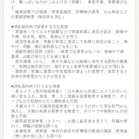
け、酸っぱいものがこみ上げる（呑酸）、食欲不振、体重減少な
ど
・健康診断での指摘：便潜血陽性、肝機能の異常、がん検診など
の要精密検査（無症状を含む）
■消化器内科で診療する主な疾患
・胃腸炎：ウイルスや細菌などで胃腸粘膜に炎症が起き、腹痛や
下痢、吐き気、嘔吐、発熱などを伴う
・逆流性食道炎：胃酸が食道に逆流して粘膜に炎症が起こり、胸
やけ、呑酸、喉の違和感などを生じる
・過敏性腸症候群（IBS）：検査では異常がないが、便秘や下痢、
腹痛、お腹の張りなどを繰り返す
・悪性腫瘍（がん）：胃や大腸などの粘膜に発生する悪性の腫瘍
で、初期は無症状だが、進行すると血便や体重減少などが現れる
・脂肪肝：肝臓に過度の中性脂肪が溜まった状態で、放置すると
肝炎や肝硬変のリスクが高まる
■消化器内科で行う主な検査
・胃カメラ（胃内視鏡検査）：口や鼻から先端にカメラが付いた
細い管を入れ、食道、胃、十二指腸を直接観察する検査で、ポリ
ープなどの切除やピロリ菌検査も可能
・大腸カメラ（大腸内視鏡検査）：カメラの付いた管を肛門から
挿入し、大腸の粘膜を観察する検査で、ポリープや初期がんの切
除も可能
・腹部超音波検査（エコー）：お腹に超音波を当てて、肝臓や胆
のう、膵臓の状態を調べる
・血液検査、便検査：体内の炎症や肝機能の数値の確認、便潜血
（便に血が混じる）を調べる