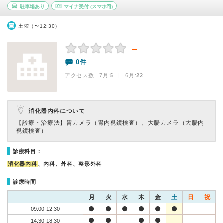
駐車場あり
マイナ受付
(スマホ可)
土曜（〜12:30）
－
0件
アクセス数 7月:
5
| 6月:
22
消化器内科について
【診療・治療法】
胃カメラ（胃内視鏡検査）、大腸カメラ（大腸内
視鏡検査）
診療科目：
消化器内科
、内科、外科、整形外科
診療時間
月
火
水
木
金
土
日
祝
09:00-12:30
14:30-18:30