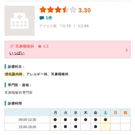
3.30
1件
アクセス数 7月:
73
| 6月:
85
耳鼻咽喉科
4.5
いっぱい
診療科目：
消化器内科
、アレルギー科、耳鼻咽喉科
専門医・資格：
耳鼻咽喉科専門医
診療時間
月
火
水
木
金
土
日
祝
09:00-12:30
15:00-18:00