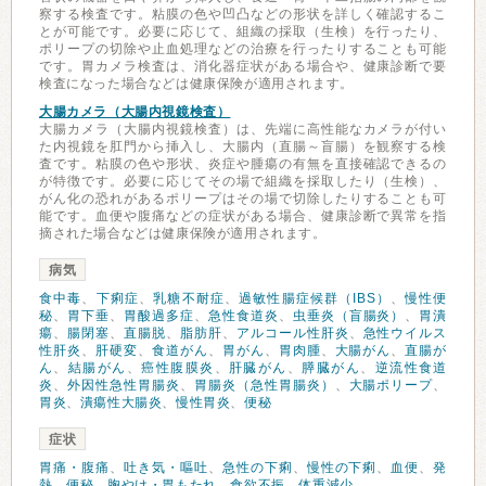
察する検査です。粘膜の色や凹凸などの形状を詳しく確認するこ
とが可能です。必要に応じて、組織の採取（生検）を行ったり、
ポリープの切除や止血処理などの治療を行ったりすることも可能
です。胃カメラ検査は、消化器症状がある場合や、健康診断で要
検査になった場合などは健康保険が適用されます。
大腸カメラ（大腸内視鏡検査）
大腸カメラ（大腸内視鏡検査）は、先端に高性能なカメラが付い
た内視鏡を肛門から挿入し、大腸内（直腸～盲腸）を観察する検
査です。粘膜の色や形状、炎症や腫瘍の有無を直接確認できるの
が特徴です。必要に応じてその場で組織を採取したり（生検）、
がん化の恐れがあるポリープはその場で切除したりすることも可
能です。血便や腹痛などの症状がある場合、健康診断で異常を指
摘された場合などは健康保険が適用されます。
病気
食中毒
、
下痢症
、
乳糖不耐症
、
過敏性腸症候群（IBS）
、
慢性便
秘
、
胃下垂
、
胃酸過多症
、
急性食道炎
、
虫垂炎（盲腸炎）
、
胃潰
瘍
、
腸閉塞
、
直腸脱
、
脂肪肝
、
アルコール性肝炎
、
急性ウイルス
性肝炎
、
肝硬変
、
食道がん
、
胃がん
、
胃肉腫
、
大腸がん
、
直腸が
ん
、
結腸がん
、
癌性腹膜炎
、
肝臓がん
、
膵臓がん
、
逆流性食道
炎
、
外因性急性胃腸炎
、
胃腸炎（急性胃腸炎）
、
大腸ポリープ
、
胃炎
、
潰瘍性大腸炎
、
慢性胃炎
、
便秘
症状
胃痛・腹痛
、
吐き気・嘔吐
、
急性の下痢
、
慢性の下痢
、
血便
、
発
熱
、
便秘
、
胸やけ・胃もたれ
、
食欲不振
、
体重減少