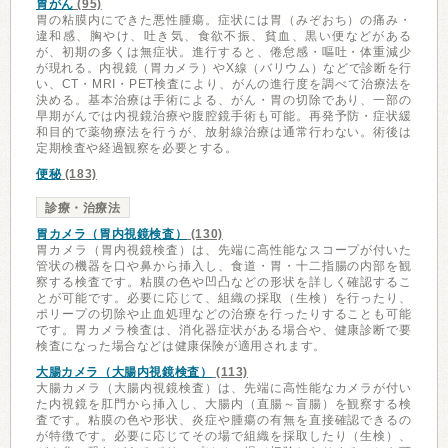
胃がん
(95)
胃の粘膜内にできた悪性腫瘍。症状には胃（みぞおち）の痛み・
違和感、胸やけ、吐き気、食欲不振、貧血、黒い便などがある
が、初期の多くは無症状。進行すると、倦怠感・嘔吐・体重減少
が現れる。内視鏡（胃カメラ）やX線（バリウム）などで診断を行
い、CT・MRI・PET検査により、がんの進行度を調べて治療法を
決める。基本治療は手術による、がん・胃の切除であり、一部の
早期がんでは内視鏡治療や腹腔鏡手術も可能。再発予防・症状緩
和目的で薬物療法を行うが、放射線治療は通常行わない。術後は
定期検査や経過観察を必要とする。
便秘
(183)
診療・治療法
胃カメラ（胃内視鏡検査）
(130)
胃カメラ（胃内視鏡検査）は、先端に高性能なスコープが付いた
管状の機器を口や鼻から挿入し、食道・胃・十二指腸の内部を観
察する検査です。粘膜の色や凹凸などの形状を詳しく確認するこ
とが可能です。必要に応じて、組織の採取（生検）を行ったり、
ポリープの切除や止血処理などの治療を行ったりすることも可能
です。胃カメラ検査は、消化器症状がある場合や、健康診断で要
検査になった場合などは健康保険が適用されます。
大腸カメラ（大腸内視鏡検査）
(113)
大腸カメラ（大腸内視鏡検査）は、先端に高性能なカメラが付い
た内視鏡を肛門から挿入し、大腸内（直腸～盲腸）を観察する検
査です。粘膜の色や形状、炎症や腫瘍の有無を直接確認できるの
が特徴です。必要に応じてその場で組織を採取したり（生検）、