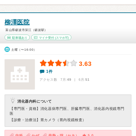
柳澤医院
富山県砺波市深江（砺波駅）
駐車場あり
マイナ受付
(スマホ可)
土曜（〜16:00）
3.63
1件
アクセス数 7月:
49
| 6月:
51
消化器内科について
【専門医・資格】
消化器病専門医、肝臓専門医、消化器内視鏡専門
医
【診療・治療法】
胃カメラ（胃内視鏡検査）
内科
かぜ
発熱・咳（セキ）
5.0