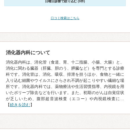
日曜日診療で絞り込む (0件)
口コミ検索はこちら
消化器内科について
消化器内科は、消化管（食道、胃、十二指腸、小腸、大腸）と、
消化に関わる臓器（肝臓、胆のう、膵臓など）を専門とする診療
科です。消化管は、消化、吸収、排泄を担うほか、食物と一緒に
入り込む細菌やウイルスにさらされ不調が起こりやすい繊細な場
所です。消化器内科では、薬物療法や生活習慣指導、内視鏡を用
いたポリープ除去などを行います。また、初期のがんは自覚症状
が乏しいため、腹部超音波検査（エコー）や内視鏡検査に…
【
続きを読む
】