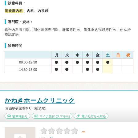
診療科目：
消化器内科
、内科、内視鏡
専門医・資格：
総合内科専門医、消化器病専門医、肝臓専門医、消化器内視鏡専門医、がん治
療認定医
診療時間
月
火
水
木
金
土
日
祝
09:00-12:30
14:30-18:00
かねきホームクリニック
富山県砺波市本町（砺波駅）
駐車場あり
マイナ受付
(スマホ可)
電子処方せん対応
－