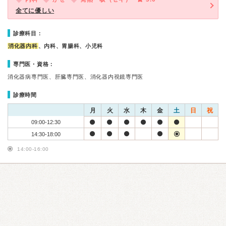
全てに優しい
診療科目：
消化器内科
、内科、胃腸科、小児科
専門医・資格：
消化器病専門医、肝臓専門医、消化器内視鏡専門医
診療時間
月
火
水
木
金
土
日
祝
09:00-12:30
14:30-18:00
14:00-16:00