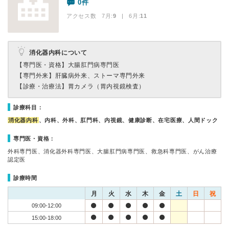
0件
アクセス数 7月:
9
| 6月:
11
消化器内科について
【専門医・資格】
大腸肛門病専門医
【専門外来】
肝臓病外来、ストーマ専門外来
【診療・治療法】
胃カメラ（胃内視鏡検査）
診療科目：
消化器内科
、内科、外科、肛門科、内視鏡、健康診断、在宅医療、人間ドック
専門医・資格：
外科専門医、消化器外科専門医、大腸肛門病専門医、救急科専門医、がん治療
認定医
診療時間
月
火
水
木
金
土
日
祝
09:00-12:00
15:00-18:00