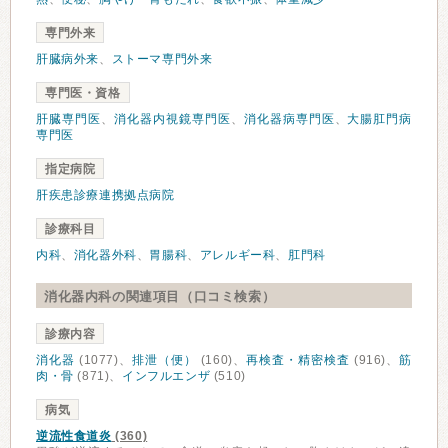
専門外来
肝臓病外来
、
ストーマ専門外来
専門医・資格
肝臓専門医
、
消化器内視鏡専門医
、
消化器病専門医
、
大腸肛門病
専門医
指定病院
肝疾患診療連携拠点病院
診療科目
内科
、
消化器外科
、
胃腸科
、
アレルギー科
、
肛門科
消化器内科の関連項目（口コミ検索）
診療内容
消化器
(1077)、
排泄（便）
(160)、
再検査・精密検査
(916)、
筋
肉・骨
(871)、
インフルエンザ
(510)
病気
逆流性食道炎
(360)