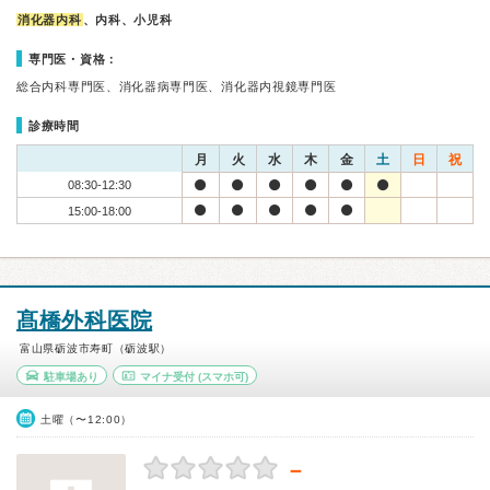
消化器内科
、内科、小児科
専門医・資格：
総合内科専門医、消化器病専門医、消化器内視鏡専門医
診療時間
月
火
水
木
金
土
日
祝
08:30-12:30
15:00-18:00
髙橋外科医院
富山県砺波市寿町（砺波駅）
駐車場あり
マイナ受付
(スマホ可)
土曜（〜12:00）
－