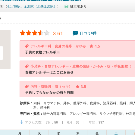
京町（
七ツ屋駅
、
金沢駅（北鉄金沢駅）
）
駐車場あり
0）
3.61
口コミ4件
アレルギー科・皮膚の発疹・かゆみ
4.5
子供の食物アレルギー
小児科・食物アレルギー・皮膚の発疹・かゆみ・咳・呼吸困難（子供）
食物アレルギーはここにお任せ
内科・咳喘息・咳（セキ）
3.5
予約してもなかなかの待ち時間
診療科：
内科、リウマチ科、外科、整形外科、皮膚科、泌尿器科、眼科、婦
科、精神科
専門医・資格：
アクセス数 7月：
50
| 6月：
88
| 年間：
997
月
火
水
木
金
土