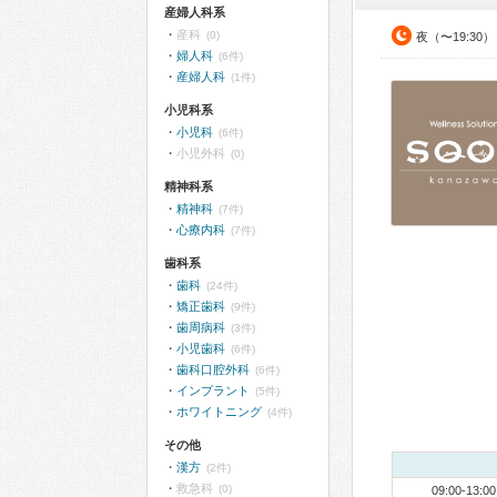
産婦人科系
産科
(0)
夜（〜19:30）
婦人科
(6件)
産婦人科
(1件)
小児科系
小児科
(6件)
小児外科
(0)
精神科系
精神科
(7件)
心療内科
(7件)
歯科系
歯科
(24件)
矯正歯科
(9件)
歯周病科
(3件)
小児歯科
(6件)
歯科口腔外科
(6件)
インプラント
(5件)
ホワイトニング
(4件)
その他
漢方
(2件)
救急科
(0)
09:00-13:00