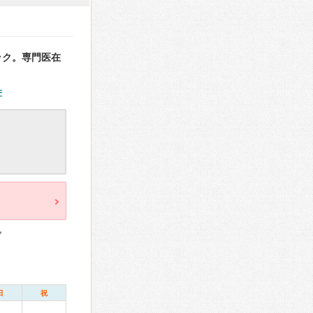
ック。専門医在
件
ク
日
祝