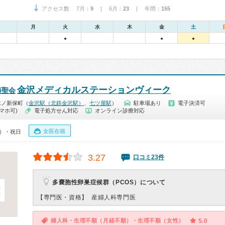
アクセス数 7月：
9
| 6月：
23
| 年間：
155
月
火
水
木
金
土
●
●
●
金沢メディカルステーションヴィーク
藤聖会
木ノ新保町（
金沢駅（北鉄金沢駅）
、
七ツ屋駅
）
駐車場あり
電子決済可
マホ可)
電子処方せん対応
オンライン診療対応
女医在籍
0）・祝日
3.27
口コミ23件
多嚢胞性卵巣症候群（PCOS）について
【専門医・資格】
産婦人科専門医
婦人科・生理不順（月経不順）・生理不順（女性）
5.0