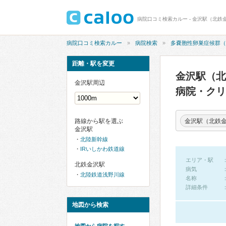
病院口コミ検索カルー
病院検索
多嚢胞性卵巣症候群（
距離・駅を変更
金沢駅（北
金沢駅周辺
病院・ク
金沢駅（北鉄
路線から駅を選ぶ
金沢駅
北陸新幹線
IRいしかわ鉄道線
エリア・駅
北鉄金沢駅
病気
北陸鉄道浅野川線
名称
詳細条件
地図から検索