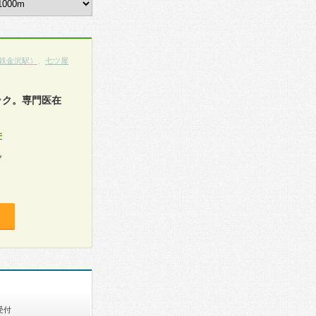
鉄金沢駅）
、
七ツ屋
ック。専門医在
件
ク
受付