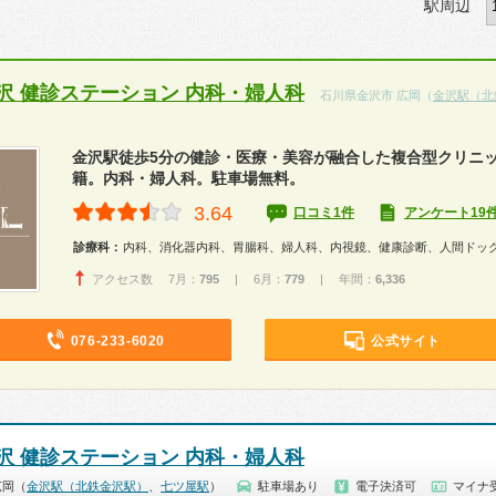
駅周辺
沢 健診ステーション 内科・婦人科
石川県金沢市 広岡（
金沢駅（北
金沢駅徒歩5分の健診・医療・美容が融合した複合型クリニ
籍。内科・婦人科。駐車場無料。
3.64
口コミ1件
アンケート19
診療科：
内科、消化器内科、胃腸科、婦人科、内視鏡、健康診断、人間ドッ
アクセス数 7月：
795
| 6月：
779
| 年間：
6,336
076-233-6020
公式サイト
沢 健診ステーション 内科・婦人科
広岡（
金沢駅（北鉄金沢駅）
、
七ツ屋駅
）
駐車場あり
電子決済可
マイナ