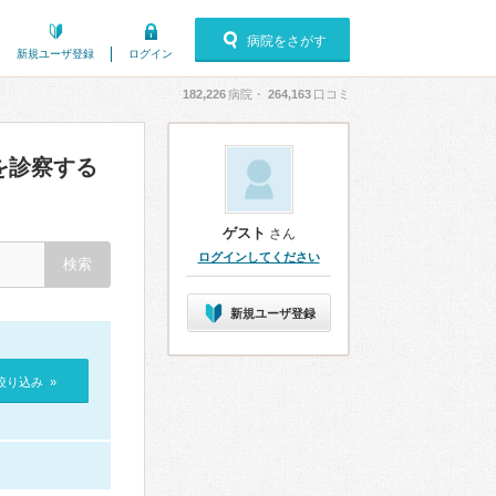
病院をさがす
新規ユーザ登録
ログイン
182,226
病院・
264,163
口コミ
を診察する
ゲスト
さん
ログインしてください
新規ユーザ登録
絞り込み »