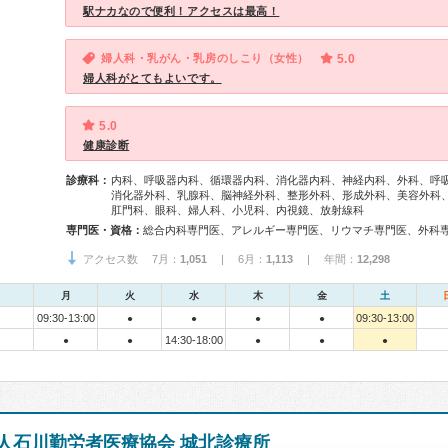
駅ナカなので便利！アクセスは最高！
婦人科・乳がん・乳房のしこり（女性）
5.0
婦人科がとてもよいです。
5.0
健康診断
診療科：
内科、呼吸器内科、循環器内科、消化器内科、神経内科、外科、呼
消化器外科、乳腺科、脳神経外科、整形外科、形成外科、美容外科
肛門科、眼科、婦人科、小児科、内視鏡、放射線科
専門医・資格：
アクセス数 7月：
1,051
| 6月：
1,113
| 年間：
12,298
月
火
水
木
金
土
09:30-13:00
09:30-13:00
●
●
●
●
14:30-18:00
●
●
●
●
●
人石川勤労者医療協会 城北診療所