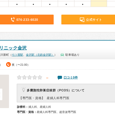
●
●
●
●
●
076-233-6020
公式サイト
クリニック金沢
堀川新町（
七ツ屋駅
、
金沢駅（北鉄金沢駅）
）
駐車場あり
0）
夜（〜21:00）
－
口コミ0件
多嚢胞性卵巣症候群（PCOS）について
【専門医・資格】
産婦人科専門医
診療科：
婦人科、産婦人科
専門医・資格：
産婦人科専門医、超音波専門医