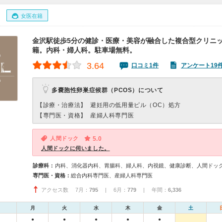
女医在籍
金沢駅徒歩5分の健診・医療・美容が融合した複合型クリニ
籍。内科・婦人科。駐車場無料。
3.64
口コミ1件
アンケート19
多嚢胞性卵巣症候群（PCOS）について
【診療・治療法】
避妊用の低用量ピル（OC）処方
【専門医・資格】
産婦人科専門医
人間ドック
5.0
人間ドックに伺いました。
診療科：
内科、消化器内科、胃腸科、婦人科、内視鏡、健康診断、人間ドッ
専門医・資格：
総合内科専門医、産婦人科専門医
アクセス数 7月：
795
| 6月：
779
| 年間：
6,336
月
火
水
木
金
土
●
●
●
●
●