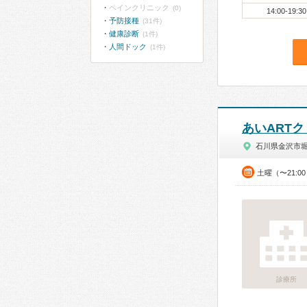
ペインクリニック
(0)
14:00-19:30
予防接種
(31件)
健康診断
(1件)
人間ドック
(1件)
あいART
石川県金沢市
土曜（〜21:0
診療所