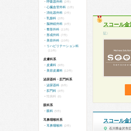
呼吸器外科
(2件)
心臓血管外科
(1件)
消化器外科
(2件)
乳腺科
(2件)
スコール金
脳神経外科
(4件)
整形外科
(11件)
駅
）
形成外科
(7件)
美容外科
(10件)
リハビリテーション科
(11件)
皮膚科系
皮膚科
(9件)
美容皮膚科
(12件)
泌尿器科・肛門科系
泌尿器科
(6件)
肛門科
(4件)
性病科
(0)
眼科系
眼科
(5件)
耳鼻咽喉科系
スコール金
耳鼻咽喉科
(2件)
石川県金沢市