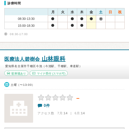
診療時間
月
火
水
木
金
土
日
祝
08:30-13:30
15:00-18:30
08:30-17:00
山林眼科
医療法人碧樹会
愛知県名古屋市千種区今池（今池駅、千種駅、車道駅）
駐車場あり
マイナ受付
(スマホ可)
土曜（〜13:00）
－
0件
アクセス数 7月:
14
| 6月:
14