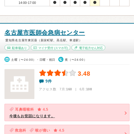
14:00-17:00
名古屋市医師会急病センター
愛知県名古屋市東区葵（新栄町駅、高岳駅、車道駅）
駐車場あり
マイナ受付
(スマホ可)
電子処方せん対応
土曜（〜24:00）・日曜・祝日
夜（〜24:00）
3.48
9件
アクセス数 7月:
160
| 6月:
108
耳鼻咽喉科
4.5
今後もお世話になります。
救急科
喉が痛い
4.5