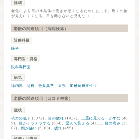
詳細
老化により目の水晶体の働きが悪くなるためにおこる。近くの物
が見えにくくなる、目を離さないと見えない
老眼の関連項目（病院検索）
診療科目
眼科
専門医・資格
眼科専門医
病気
緑内障
、
乱視
、
色覚異常
、
近視
、
加齢黄斑変性症
老眼の関連項目（口コミ検索）
症状
視力の低下
(3072)、
目の疲れ
(1417)、
二重に見える・かすむ
(48
9)、
目がチラチラする
(634)、
歪んで見える
(411)、
目の痛み
(23
07)、
頭が痛い
(6103)、
疲れ
(455)
診療・治療法