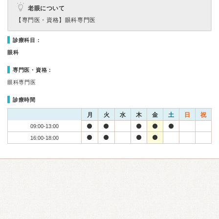
老眼について
【専門医・資格】
眼科専門医
診療科目：
眼科
専門医・資格：
眼科専門医
診療時間
月
火
水
木
金
土
日
祝
09:00-13:00
16:00-18:00