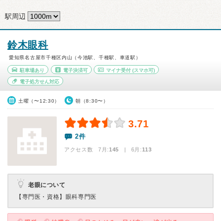
駅周辺
鈴木眼科
愛知県名古屋市千種区内山（今池駅、千種駅、車道駅）
駐車場あり
電子決済可
マイナ受付
(スマホ可)
電子処方せん対応
土曜（〜12:30）
朝（8:30〜）
3.71
2件
アクセス数 7月:
145
| 6月:
113
老眼について
【専門医・資格】
眼科専門医