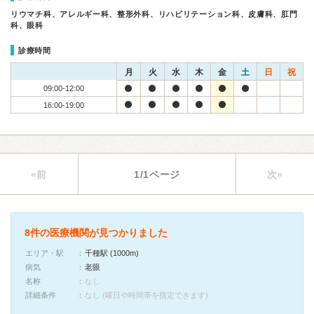
リウマチ科、アレルギー科、整形外科、リハビリテーション科、皮膚科、肛門
科、眼科
診療時間
月
火
水
木
金
土
日
祝
09:00-12:00
16:00-19:00
«前
1/1ページ
次»
8件の医療機関が見つかりました
エリア・駅
千種駅 (1000m)
病気
老眼
名称
なし
詳細条件
なし (曜日や時間帯を指定できます)