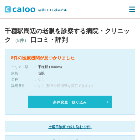
千種駅周辺の老眼を診察する病院・クリニッ
ク
口コミ・評判
（8件）
8件の医療機関が見つかりました
エリア・駅
千種駅 (1000m)
病気
老眼
名称
なし
詳細条件
なし (曜日や時間帯を指定できます)
条件変更・絞り込み
土曜日診療で絞り込む (7件)