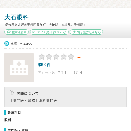
大石眼科
愛知県名古屋市千種区豊年町（今池駅、車道駅、千種駅）
駐車場あり
マイナ受付
(スマホ可)
電子処方せん対応
土曜（〜12:00）
－
0件
アクセス数 7月:
5
| 6月:
4
老眼について
【専門医・資格】
眼科専門医
診療科目：
眼科
専門医・資格：