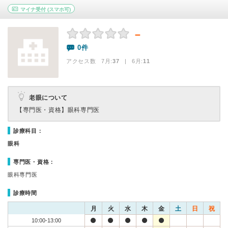
マイナ受付
(スマホ可)
－
0件
アクセス数 7月:
37
| 6月:
11
老眼について
【専門医・資格】
眼科専門医
診療科目：
眼科
専門医・資格：
眼科専門医
診療時間
月
火
水
木
金
土
日
祝
10:00-13:00