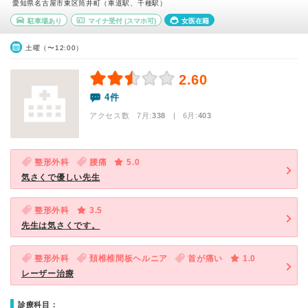
愛知県名古屋市東区筒井町（車道駅、千種駅）
駐車場あり
マイナ受付
(スマホ可)
女医在籍
土曜（〜12:00）
2.60
4件
アクセス数 7月:
338
| 6月:
403
整形外科
腰痛
5.0
気さくで優しい先生
整形外科
3.5
先生は気さくです。
整形外科
頚椎椎間板ヘルニア
首が痛い
1.0
レーザー治療
診療科目：