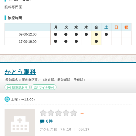
眼科専門医
診療時間
月
火
水
木
金
土
日
祝
09:00-12:00
17:00-19:00
かとう眼科
愛知県名古屋市東区筒井（車道駅、新栄町駅、千種駅）
駐車場あり
マイナ受付
土曜（〜12:00）
－
0件
アクセス数 7月:
10
| 6月:
17