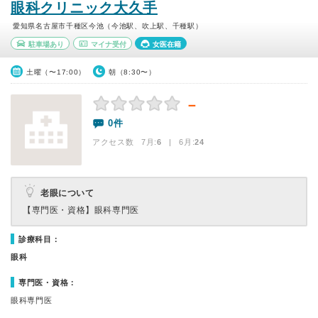
眼科クリニック大久手
愛知県名古屋市千種区今池（今池駅、吹上駅、千種駅）
駐車場あり
マイナ受付
女医在籍
土曜（〜17:00）
朝（8:30〜）
－
0件
アクセス数 7月:
6
| 6月:
24
老眼について
【専門医・資格】
眼科専門医
診療科目：
眼科
専門医・資格：
眼科専門医