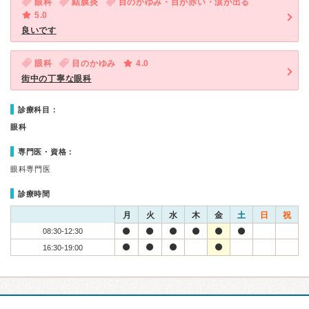
眼科
結膜炎
目のかゆみ・目が赤い・涙が出る
5.0
良いです
眼科
目のかゆみ
4.0
街中の丁寧な眼科
診療科目：
眼科
専門医・資格：
眼科専門医
診療時間
月
火
水
木
金
土
日
祝
08:30-12:30
16:30-19:00