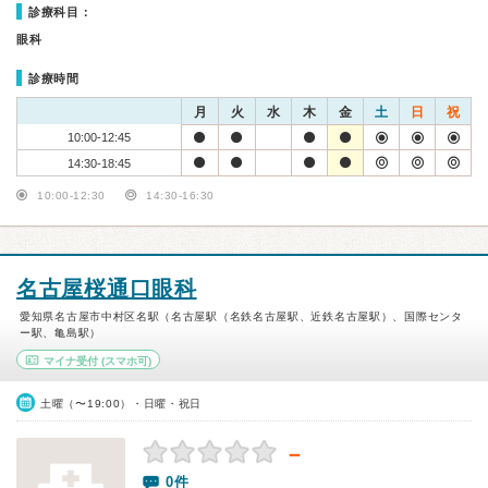
診療科目：
眼科
診療時間
月
火
水
木
金
土
日
祝
10:00-12:45
14:30-18:45
10:00-12:30
14:30-16:30
名古屋桜通口眼科
愛知県名古屋市中村区名駅（名古屋駅（名鉄名古屋駅、近鉄名古屋駅）、国際センタ
ー駅、亀島駅）
マイナ受付
(スマホ可)
土曜（〜19:00）・日曜・祝日
－
0件