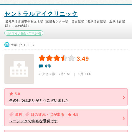
セントラルアイクリニック
愛知県名古屋市中村区名駅（国際センター駅、名古屋駅（名鉄名古屋駅、近鉄名古屋
駅）、丸の内駅）
マイナ受付
(スマホ可)
土曜（〜12:30）
3.49
4件
アクセス数 7月:
151
| 6月:
144
5.0
そのせつはありがとうございました
眼科
目の疲れ・涙が出る
4.5
レーシックで有名な眼科です