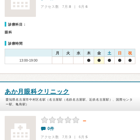
アクセス数 7月:
8
| 6月:
6
診療科目：
眼科
診療時間
月
火
水
木
金
土
日
祝
13:00-19:00
あか月眼科クリニック
愛知県名古屋市中村区名駅（名古屋駅（名鉄名古屋駅、近鉄名古屋駅）、国際センタ
ー駅、亀島駅）
－
0件
アクセス数 7月:
3
| 6月:
5