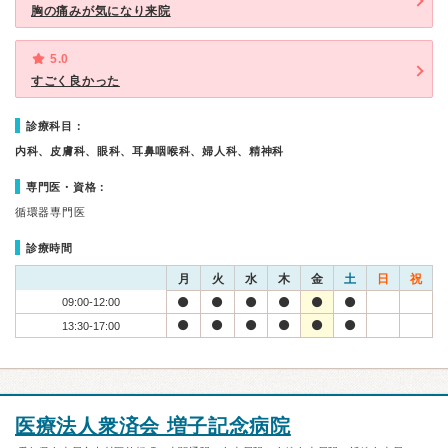
胸の痛みが気になり来院
5.0
すごく良かった
診療科目：
内科、皮膚科、眼科、耳鼻咽喉科、婦人科、精神科
専門医・資格：
循環器専門医
診療時間
月
火
水
木
金
土
日
祝
09:00-12:00
13:30-17:00
医療法人衆済会 増子記念病院