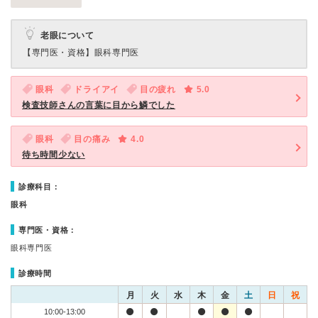
老眼について
【専門医・資格】
眼科専門医
眼科
ドライアイ
目の疲れ
5.0
検査技師さんの言葉に目から鱗でした
眼科
目の痛み
4.0
待ち時間少ない
診療科目：
眼科
専門医・資格：
眼科専門医
診療時間
月
火
水
木
金
土
日
祝
10:00-13:00