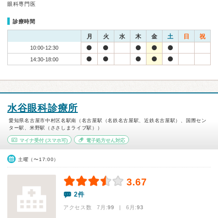
眼科専門医
診療時間
月
火
水
木
金
土
日
祝
10:00-12:30
14:30-18:00
水谷眼科診療所
愛知県名古屋市中村区名駅南（名古屋駅（名鉄名古屋駅、近鉄名古屋駅）、国際セン
ター駅、米野駅（ささしまライブ駅））
マイナ受付
(スマホ可)
電子処方せん対応
土曜（〜17:00）
3.67
2件
アクセス数 7月:
99
| 6月:
93