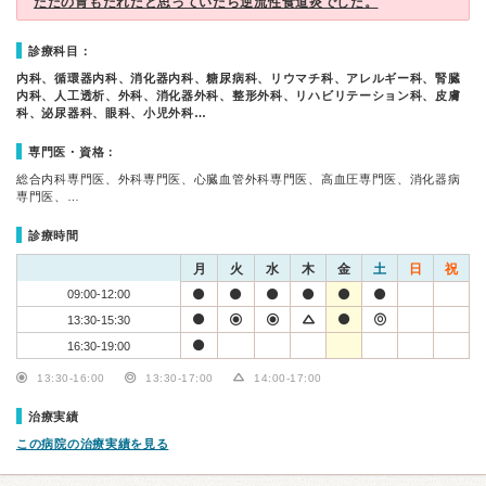
ただの胃もたれだと思っていたら逆流性食道炎でした。
診療科目：
内科、循環器内科、消化器内科、糖尿病科、リウマチ科、アレルギー科、腎臓
内科、人工透析、外科、消化器外科、整形外科、リハビリテーション科、皮膚
科、泌尿器科、眼科、小児外科…
専門医・資格：
総合内科専門医、外科専門医、心臓血管外科専門医、高血圧専門医、消化器病
専門医、…
診療時間
月
火
水
木
金
土
日
祝
09:00-12:00
13:30-15:30
16:30-19:00
13:30-16:00
13:30-17:00
14:00-17:00
治療実績
この病院の治療実績を見る