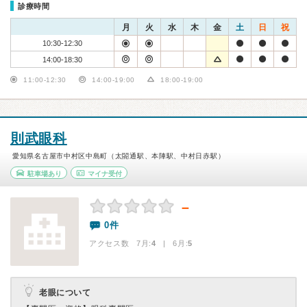
診療時間
月
火
水
木
金
土
日
祝
10:30-12:30
14:00-18:30
11:00-12:30
14:00-19:00
18:00-19:00
則武眼科
愛知県名古屋市中村区中島町（太閤通駅、本陣駅、中村日赤駅）
駐車場あり
マイナ受付
－
0件
アクセス数 7月:
4
| 6月:
5
老眼について