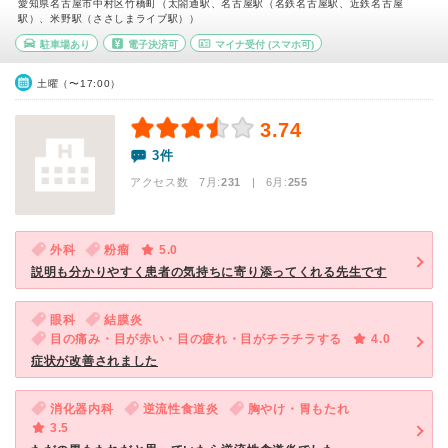
愛知県名古屋市中村区竹橋町（太閤通駅、名古屋駅（名鉄名古屋駅、近鉄名古屋
駅）、米野駅（ささしまライブ駅））
駐車場あり
電子決済可
マイナ受付
(スマホ可)
土曜（〜17:00）
3.74
3件
アクセス数 7月:
231
| 6月:
255
外科
粉瘤
5.0
説明も分かりやすく患者の気持ちに寄り添ってくれる先生です
眼科
結膜炎
目の痛み・目が赤い・目の疲れ・目がチラチラする
4.0
症状が改善されました
消化器内科
逆流性食道炎
胸やけ・胃もたれ
3.5