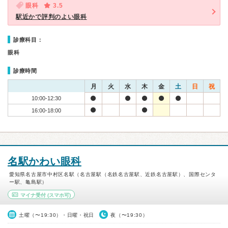
眼科
3.5
駅近かで評判のよい眼科
診療科目：
眼科
診療時間
月
火
水
木
金
土
日
祝
10:00-12:30
16:00-18:00
名駅かわい眼科
愛知県名古屋市中村区名駅（名古屋駅（名鉄名古屋駅、近鉄名古屋駅）、国際センタ
ー駅、亀島駅）
マイナ受付
(スマホ可)
土曜（〜19:30）・日曜・祝日
夜（〜19:30）