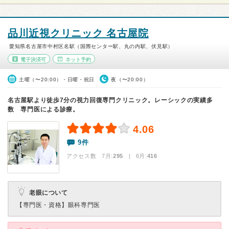
品川近視クリニック 名古屋院
愛知県名古屋市中村区名駅（国際センター駅、丸の内駅、伏見駅）
電子決済可
ネット予約
土曜（〜20:00）・日曜・祝日
夜（〜20:00）
名古屋駅より徒歩7分の視力回復専門クリニック。レーシックの実績多
数 専門医による診療。
4.06
9件
アクセス数 7月:
295
| 6月:
416
老眼について
【専門医・資格】
眼科専門医