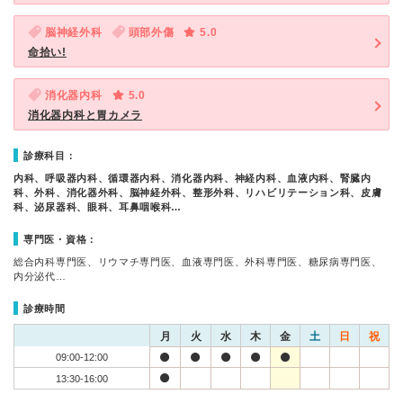
脳神経外科
頭部外傷
5.0
命拾い!
消化器内科
5.0
消化器内科と胃カメラ
診療科目：
内科、呼吸器内科、循環器内科、消化器内科、神経内科、血液内科、腎臓内
科、外科、消化器外科、脳神経外科、整形外科、リハビリテーション科、皮膚
科、泌尿器科、眼科、耳鼻咽喉科…
専門医・資格：
総合内科専門医、リウマチ専門医、血液専門医、外科専門医、糖尿病専門医、
内分泌代…
診療時間
月
火
水
木
金
土
日
祝
09:00-12:00
13:30-16:00