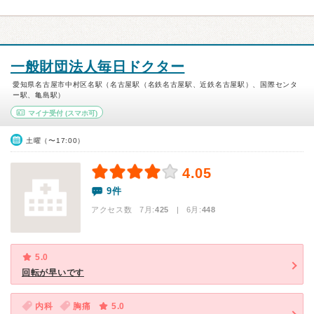
一般財団法人毎日ドクター
愛知県名古屋市中村区名駅（名古屋駅（名鉄名古屋駅、近鉄名古屋駅）、国際センタ
ー駅、亀島駅）
マイナ受付
(スマホ可)
土曜（〜17:00）
4.05
9件
アクセス数 7月:
425
| 6月:
448
5.0
回転が早いです
内科
胸痛
5.0