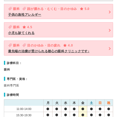
眼科
顔が腫れる・むくむ・目のかゆみ
5.0
子供の急性アレルギー
眼科
4.5
小児も診てくれる
眼科
目のかゆみ・目の疲れ
4.0
最先端の治療が受けられる都心の眼科クリニックです♪
診療科目：
眼科
専門医・資格：
眼科専門医
診療時間
月
火
水
木
金
土
日
祝
11:00-14:00
15:30-19:30