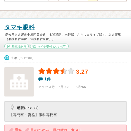
タマキ眼科
愛知県名古屋市中村区黄金通（太閤通駅、米野駅（ささしまライブ駅）、名古屋駅
（名鉄名古屋駅、近鉄名古屋駅））
駐車場あり
マイナ受付
(スマホ可)
土曜（〜12:00）
3.27
1件
アクセス数 7月:
32
| 6月:
56
老眼について
【専門医・資格】
眼科専門医
眼科
目のかゆみ・目の疲れ
4.0