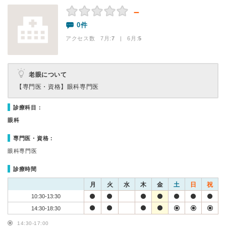
－
0件
アクセス数 7月:
7
| 6月:
5
老眼について
【専門医・資格】
眼科専門医
診療科目：
眼科
専門医・資格：
眼科専門医
診療時間
月
火
水
木
金
土
日
祝
10:30-13:30
14:30-18:30
14:30-17:00