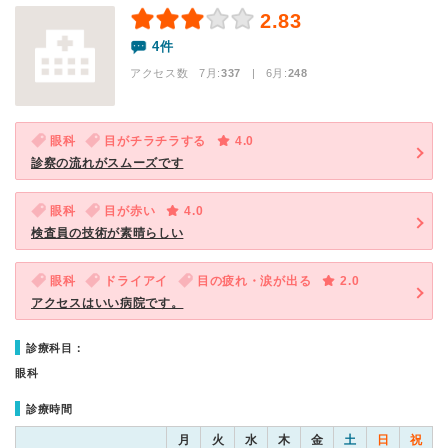
2.83
4件
アクセス数 7月:
337
| 6月:
248
眼科
目がチラチラする
4.0
診察の流れがスムーズです
眼科
目が赤い
4.0
検査員の技術が素晴らしい
眼科
ドライアイ
目の疲れ・涙が出る
2.0
アクセスはいい病院です。
診療科目：
眼科
診療時間
月
火
水
木
金
土
日
祝