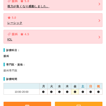
眼科
5.0
視力が良くなり感動しました。
5.0
レーシック
眼科
4.5
ICL
診療科目：
眼科
専門医・資格：
眼科専門医
診療時間
月
火
水
木
金
土
日
祝
10:00-20:00