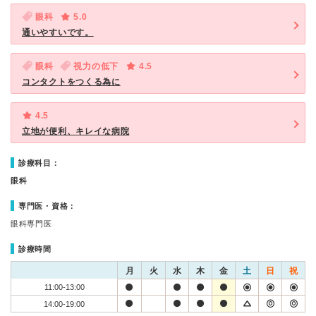
眼科
5.0
通いやすいです。
眼科
視力の低下
4.5
コンタクトをつくる為に
4.5
立地が便利、キレイな病院
診療科目：
眼科
専門医・資格：
眼科専門医
診療時間
月
火
水
木
金
土
日
祝
11:00-13:00
14:00-19:00