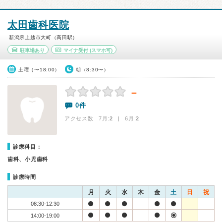
太田歯科医院
新潟県上越市大町（高田駅）
駐車場あり
マイナ受付
(スマホ可)
土曜（〜18:00）
朝（8:30〜）
－
0件
アクセス数 7月:
2
| 6月:
2
診療科目：
歯科、小児歯科
診療時間
月
火
水
木
金
土
日
祝
08:30-12:30
14:00-19:00