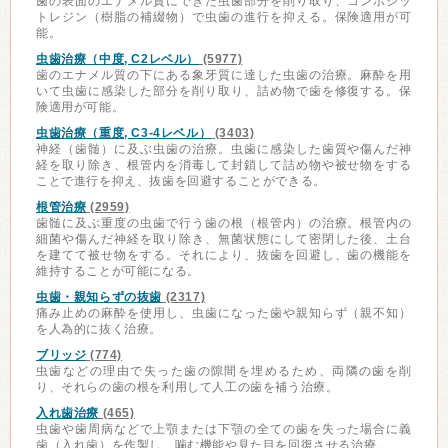
歯の表面のエナメル質にできた虫歯部分を削り取り、コンポジッ
トレジン（樹脂の補綴物）で虫歯の進行を抑える。保険適用が可
能。
虫歯治療（中度, C2レベル）
(5977)
歯のエナメル質の下にある象牙質に達した虫歯の治療。麻酔を用
いて虫歯に感染した部分を削り取り、詰め物で歯を修復する。保
険適用が可能。
虫歯治療（重度, C3-4レベル）
(3403)
神経（歯髄）に及ぶ虫歯の治療。虫歯に感染した歯質や傷んだ神
経を取り除き、根管内を消毒して封鎖して詰め物や被せ物をする
ことで進行を抑え、抜歯を回避することができる。
根管治療
(2959)
歯髄に及ぶ重度の虫歯で行う歯の根（根管内）の治療。根管内の
細菌や傷んだ神経を取り除き、無菌状態にして密閉した後、土台
を建てて被せ物をする。それにより、抜歯を回避し、歯の機能を
維持することが可能になる。
虫歯・親知らずの抜歯
(2317)
痛み止めの麻酔を使用し、虫歯になった歯や親知らず（親不知）
を人為的に抜く治療。
ブリッジ
(774)
虫歯などの理由で失った歯の隙間を埋めるため、両隣の歯を削
り、それらの歯の根を利用して人工の歯を補う治療。
入れ歯治療
(465)
虫歯や歯周病などで上顎または下顎の全ての歯を失った場合に義
歯（入れ歯）を作製し、噛む機能や見た目を回復させる治療。