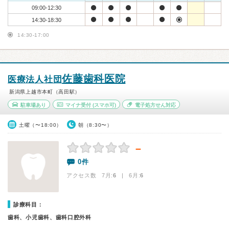
09:00-12:30
14:30-18:30
14:30-17:00
佐藤歯科医院
医療法人社団
新潟県上越市本町（高田駅）
駐車場あり
マイナ受付
(スマホ可)
電子処方せん対応
土曜（〜18:00）
朝（8:30〜）
－
0件
アクセス数 7月:
6
| 6月:
6
診療科目：
歯科、小児歯科、歯科口腔外科