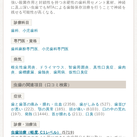
強い殺菌作用と封鎖性を持つ水硬性の歯科用セメント素材。神経
に及ぶ深い虫歯でもMTAによる歯髄保存治療を行うことで神経を
残せる可能性が高くなる。
診療科目
歯科
、
小児歯科
専門医・資格
歯科麻酔専門医
、
小児歯科専門医
病気
根尖性歯周炎
、
ドライマウス
、
智歯周囲炎
、
真性口臭症
、
歯肉
炎
、
歯槽膿漏
、
歯髄炎
、
歯周病
、
仮性口臭症
虫歯の関連項目（口コミ検索）
症状
歯と歯茎の痛み・腫れ・出血
(2358)、
歯がしみる
(527)、
歯並び
が悪い
(222)、
顎の異常
(185)、
頭が痛い
(6103)、
口の中の荒れ
(197)、
発熱
(11444)、
首が腫れる
(211)、
口臭
(103)
診療・治療法
虫歯治療（軽度, C1レベル）
(5719)