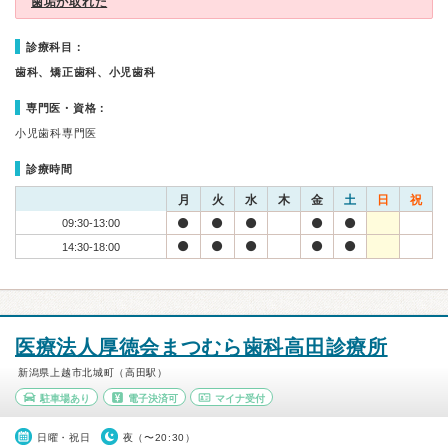
歯垢が取れた
診療科目：
歯科、矯正歯科、小児歯科
専門医・資格：
小児歯科専門医
診療時間
月
火
水
木
金
土
日
祝
09:30-13:00
14:30-18:00
医療法人厚徳会まつむら歯科高田診療所
新潟県上越市北城町（高田駅）
駐車場あり
電子決済可
マイナ受付
日曜・祝日
夜（〜20:30）