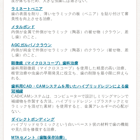
度が落ちるため、大きな虫歯には適さない。
ラミネートべニア
歯の表面を削り、薄いセラミックの板（ベニア）を貼り付けて審
美性を向上させる治療。
メタルボンド
内側が金属で外側がセラミック（陶器）の被せ物（クラウン、差
し歯）のこと。
AGCガルバノクラウン
内側が純金で外側がセラミック（陶器）のクラウン（被せ物、差
し歯）のこと。
顕微鏡（マイクロスコープ）歯科治療
歯科用顕微鏡（マイクロスコープ）を使用した精度の高い治療。
根管治療や虫歯の早期発見に役立ち、歯の削除を最小限に抑えら
れる。
歯科用CAD・CAMシステムを用いたハイブリッドレジンによる歯
冠補綴
CAD/CAMシステムは、コンピューターで設計しミリングマシンで
補綴物を作製する方法。ハイブリッドレジン（プラスチックとセ
ラミックを混ぜた素材）を使用すると、金属アレルギーの心配が
ない。
ダイレクトボンディング
ハイブリッドセラミックという白いペースト状の材料で歯の機能
や見た目を修復する治療。
MTAセメント（歯髄保存治療）