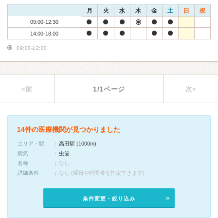
月
火
水
木
金
土
日
祝
09:00-12:30
14:00-18:00
09:00-12:00
«前
1/1ページ
次»
14件の医療機関が見つかりました
エリア・駅
高田駅 (1000m)
病気
虫歯
名称
なし
詳細条件
なし (曜日や時間帯を指定できます)
条件変更・絞り込み