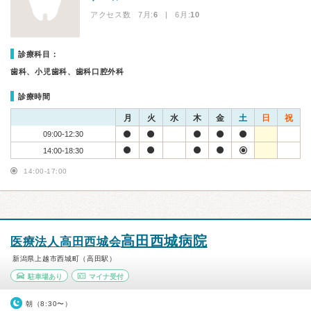
アクセス数 7月:
6
| 6月:
10
診療科目：
歯科、小児歯科、歯科口腔外科
診療時間
月
火
水
木
金
土
日
祝
09:00-12:30
14:00-18:30
14:00-17:00
高田西城病院
医療法人高田西城会
新潟県上越市西城町（高田駅）
駐車場あり
マイナ受付
朝（8:30〜）