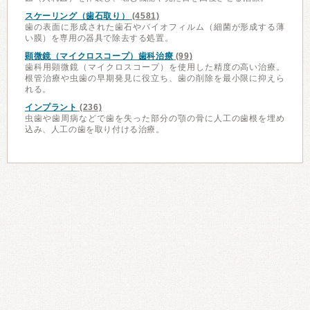
スケーリング（歯石取り）
(4581)
歯の表面に形成された歯石やバイオフィルム（細菌が形成する薄
い膜）を専用の器具で除去する処置。
顕微鏡（マイクロスコープ）歯科治療
(99)
歯科用顕微鏡（マイクロスコープ）を使用した精度の高い治療。
根管治療や虫歯の早期発見に役立ち、歯の削除を最小限に抑えら
れる。
インプラント
(236)
虫歯や歯周病などで歯を失った部分の顎の骨に人工の歯根を埋め
込み、人工の歯を取り付ける治療。