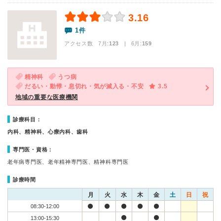
3.16
1件
アクセス数 7月:
123
| 6月:
159
精神科
うつ病
だるい・動悸・息切れ・気が滅入る・不安
3.5
地域の重要な医療機関
診療科目：
内科、精神科、心療内科、歯科
専門医・資格：
老年病専門医、老年精神専門医、精神科専門医
診療時間
月
火
水
木
金
土
日
祝
08:30-12:00
13:00-15:30