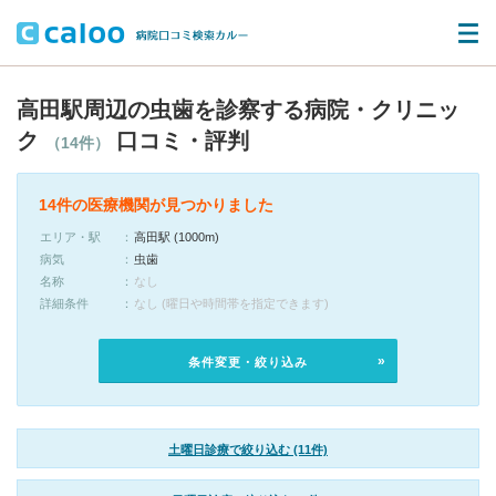
高田駅周辺の虫歯を診察する病院・クリニッ
ク
口コミ・評判
（14件）
14件の医療機関が見つかりました
エリア・駅
高田駅 (1000m)
病気
虫歯
名称
なし
詳細条件
なし (曜日や時間帯を指定できます)
条件変更・絞り込み
土曜日診療で絞り込む (11件)