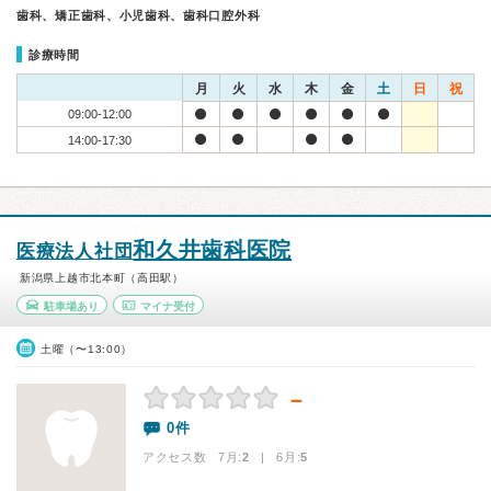
歯科、矯正歯科、小児歯科、歯科口腔外科
診療時間
月
火
水
木
金
土
日
祝
09:00-12:00
14:00-17:30
和久井歯科医院
医療法人社団
新潟県上越市北本町（高田駅）
駐車場あり
マイナ受付
土曜（〜13:00）
－
0件
アクセス数 7月:
2
| 6月:
5