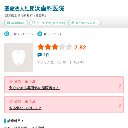
浜歯科医院
医療法人社団
新潟県上越市昭和町（高田駅）
駐車場あり
マイナ受付
(スマホ可)
電子処方せん対応
土曜（〜18:00）
朝（8:30〜）
2.82
2件
アクセス数 7月:
51
| 6月:
61
歯科
4.5
安心できる雰囲気の歯医者さん
歯科
1.0
やる気ないでしょ？
診療科目：