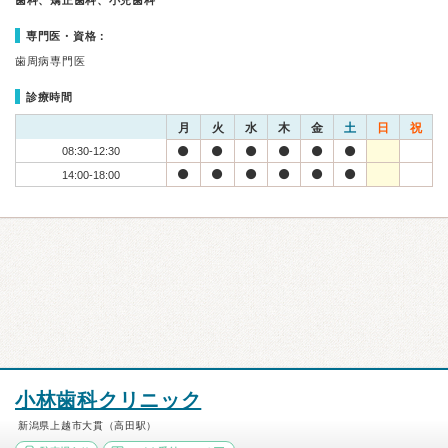
歯科、矯正歯科、小児歯科
専門医・資格：
歯周病専門医
診療時間
月
火
水
木
金
土
日
祝
08:30-12:30
14:00-18:00
小林歯科クリニック
新潟県上越市大貫（高田駅）