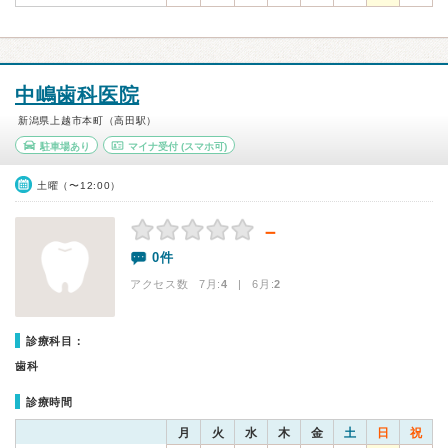
中嶋歯科医院
新潟県上越市本町（高田駅）
駐車場あり
マイナ受付
(スマホ可)
土曜（〜12:00）
－
0件
アクセス数 7月:
4
| 6月:
2
診療科目：
歯科
診療時間
月
火
水
木
金
土
日
祝