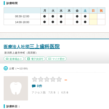
診療時間
月
火
水
木
金
土
日
祝
08:30-12:00
14:00-18:00
三上歯科医院
医療法人社団
新潟県上越市仲町（高田駅）
駐車場あり
電子決済可
マイナ受付
土曜（〜12:00）
－
0件
アクセス数 7月:
5
| 6月:
6
診療科目：