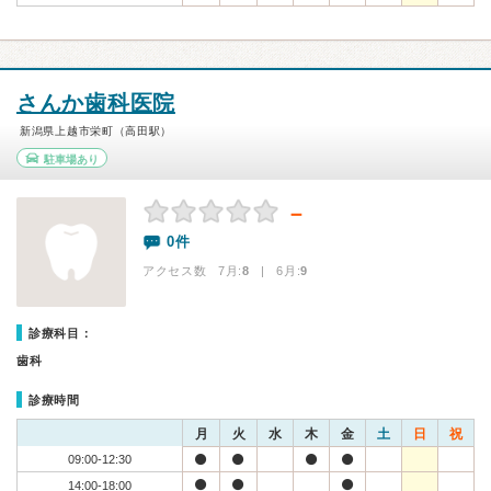
さんか歯科医院
新潟県上越市栄町（高田駅）
駐車場あり
－
0件
アクセス数 7月:
8
| 6月:
9
診療科目：
歯科
診療時間
月
火
水
木
金
土
日
祝
09:00-12:30
14:00-18:00