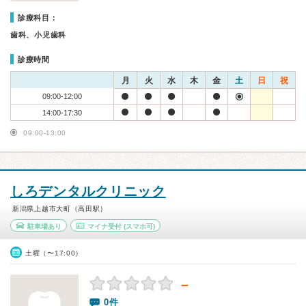
診療科目：
歯科、小児歯科
診療時間
月
火
水
木
金
土
日
祝
09:00-12:00
14:00-17:30
09:00-13:00
しろデンタルクリニック
新潟県上越市大町（高田駅）
駐車場あり
マイナ受付
(スマホ可)
土曜（〜17:00）
－
0件