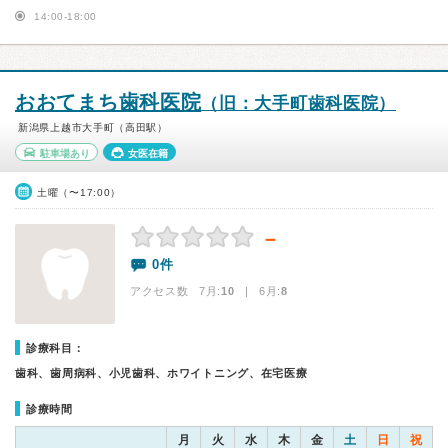
14:00-18:00
おおてまち歯科医院
（旧：大手町歯科医院）
新潟県上越市大手町（高田駅）
駐車場あり
女医在籍
土曜（〜17:00）
－
0件
アクセス数 7月:
10
| 6月:
8
診療科目：
歯科、歯周病科、小児歯科、ホワイトニング、在宅医療
診療時間
月
火
水
木
金
土
日
祝