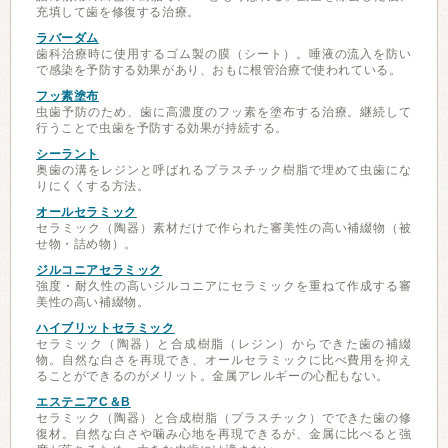
充填して歯を修復する治療。
ラバーダム
歯科治療時に使用するゴム製の膜（シート）。唾液の流入を防い
で感染を予防する効果があり、おもに根管治療で使われている。
フッ素塗布
虫歯予防のため、歯に高濃度のフッ素を塗布する治療。継続して
行うことで虫歯を予防する効果が持続する。
シーラント
奥歯の溝をレジンと呼ばれるプラスチック樹脂で埋めて虫歯にな
りにくくする方法。
オールセラミック
セラミック（陶器）素材だけで作られた審美性の高い補綴物（被
せ物・詰め物）。
ジルコニアセラミック
強度・耐久性の高いジルコニアにセラミックを重ねて作成する審
美性の高い補綴物。
ハイブリットセラミック
セラミック（陶器）と合成樹脂（レジン）からできた歯の補綴
物。自然な白さを再現でき、オールセラミックに比べ費用を抑え
ることができるのがメリット。金属アレルギーの心配もない。
エステニアC＆B
セラミック（陶器）と合成樹脂（プラスチック）でできた歯の修
復材。自然な白さや噛み心地を再現できるが、金属に比べると強