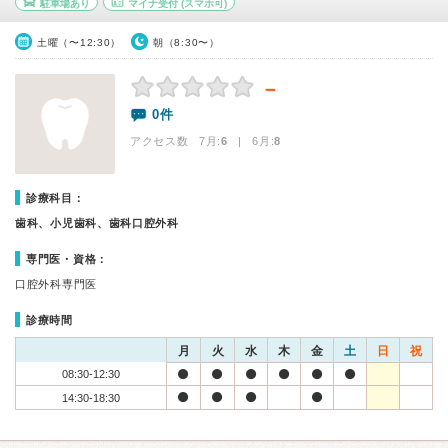
駐車場あり
マイナ受付
(スマホ可)
土曜（〜12:30）
朝（8:30〜）
－
0件
アクセス数 7月:
6
| 6月:
8
診療科目：
歯科、小児歯科、歯科口腔外科
専門医・資格：
口腔外科専門医
診療時間
月
火
水
木
金
土
日
祝
08:30-12:30
14:30-18:30