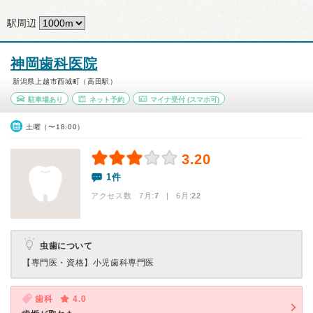
駅周辺
神岡歯科医院
新潟県上越市西城町（高田駅）
駐車場あり
ネット予約
マイナ受付
(スマホ可)
土曜（〜18:00）
3.20
1件
アクセス数 7月:
7
| 6月:
22
虫歯について
【専門医・資格】
小児歯科専門医
歯科
4.0