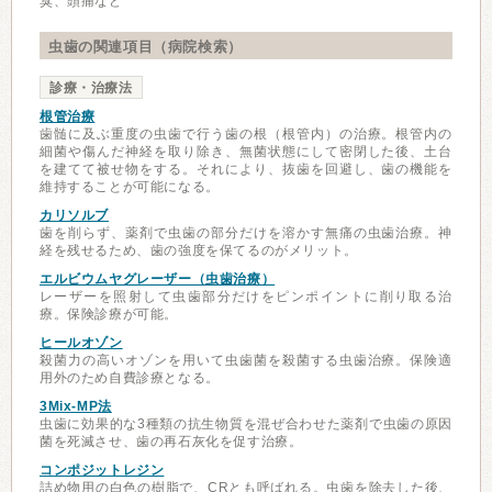
臭、頭痛など
虫歯の関連項目（病院検索）
診療・治療法
根管治療
歯髄に及ぶ重度の虫歯で行う歯の根（根管内）の治療。根管内の
細菌や傷んだ神経を取り除き、無菌状態にして密閉した後、土台
を建てて被せ物をする。それにより、抜歯を回避し、歯の機能を
維持することが可能になる。
カリソルブ
歯を削らず、薬剤で虫歯の部分だけを溶かす無痛の虫歯治療。神
経を残せるため、歯の強度を保てるのがメリット。
エルビウムヤグレーザー（虫歯治療）
レーザーを照射して虫歯部分だけをピンポイントに削り取る治
療。保険診療が可能。
ヒールオゾン
殺菌力の高いオゾンを用いて虫歯菌を殺菌する虫歯治療。保険適
用外のため自費診療となる。
3Mix-MP法
虫歯に効果的な3種類の抗生物質を混ぜ合わせた薬剤で虫歯の原因
菌を死滅させ、歯の再石灰化を促す治療。
コンポジットレジン
詰め物用の白色の樹脂で、CRとも呼ばれる。虫歯を除去した後、