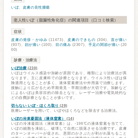
いぼ
、
皮膚の良性腫瘍
老人性いぼ（脂漏性角化症）の関連項目（口コミ検索）
症状
皮膚の発疹・かゆみ
(11473)、
皮膚のできもの
(304)、
首が痛い
(937)、
顔が痛い
(100)、
目の痛み
(2307)、
手足の関節が痛い
(20
00)
診療・治療法
いぼ治療
(230)
いぼはウイルス感染や加齢が原因であり、種類により治療法が異
なります。主に皮膚科での診療となります。ウイルス性いぼは保
険適用となることが多く、液体窒素療法や外用薬で治療します。
接触により広がるため早期発見・早期治療が大切です。加齢など
によるいぼは美容目的の除去となり、レーザー治療や電気焼灼な
どの自費診療となることが多いです。
切らない いぼ・ほくろ取り
(29)
医療レーザーを用いて、いぼやほくろなどを除去する治療法。
いぼの冷凍凝固法（液体窒素）
(14)
いぼの冷凍凝固法（液体窒素）は、-196℃の液体窒素を当てて、
いぼの細胞を凍結し、破壊して自然に脱落させる治療です。皮膚
のターンオーバーが促され、患部のかさぶたが剥がれ落ちること