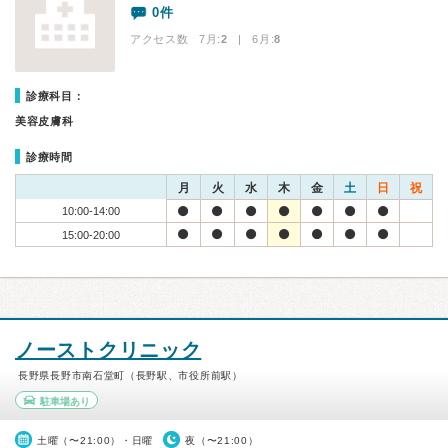
0件
アクセス数 7月:
2
| 6月:
8
診療科目：
美容皮膚科
診療時間
月
火
水
木
金
土
日
祝
10:00-14:00
15:00-20:00
ノーストクリニック
長野県長野市南石堂町（長野駅、市役所前駅）
駐車場あり
土曜（〜21:00）・日曜
夜（〜21:00）