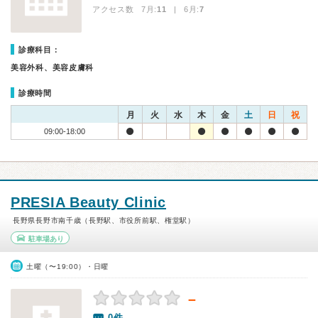
アクセス数 7月:
11
| 6月:
7
診療科目：
美容外科、美容皮膚科
診療時間
月
火
水
木
金
土
日
祝
09:00-18:00
PRESIA Beauty Clinic
長野県長野市南千歳（長野駅、市役所前駅、権堂駅）
駐車場あり
土曜（〜19:00）・日曜
－
0件