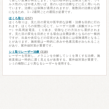
で新しい皮膚が再生します。いぼの標準的な治療法であり、ウイ
ルス性のいぼや老人性いぼ、首のいぼの治療などに広く用いられ
ています。治療には保険が適用されますが、複数回の治療が必要
になるため、1～2週間ごとの通院が必要です。
ほくろ取り
(257)
ほくろ取りは、見た目の変化や医学的な診断・治療を目的に行わ
れます。ほくろの状態に応じて、レーザー治療（炭酸ガスレーザ
ー）や高周波電流、くり抜き、切除などの方法から選択されま
す。見た目の変化を目的とする場合は自費診療となるのが一般的
ですが、出血や炎症などの症状がある場合には保険適用となるこ
とがあります。施術後は一時的に赤みや色素沈着がみられること
があり、紫外線対策が重要です。
シミ取りレーザー治療
(318)
レーザーを照射し、メラニンを分解してシミを薄くする治療。施
術直後は一時的に濃く見えるが改善する。紫外線対策が重要で、
シミの種類により異なるレーザーを使用する。