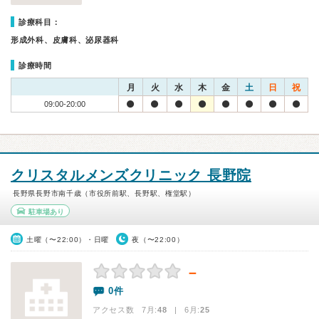
診療科目：
形成外科、皮膚科、泌尿器科
診療時間
月
火
水
木
金
土
日
祝
09:00-20:00
クリスタルメンズクリニック 長野院
長野県長野市南千歳（市役所前駅、長野駅、権堂駅）
駐車場あり
土曜（〜22:00）・日曜
夜（〜22:00）
－
0件
アクセス数 7月:
48
| 6月:
25