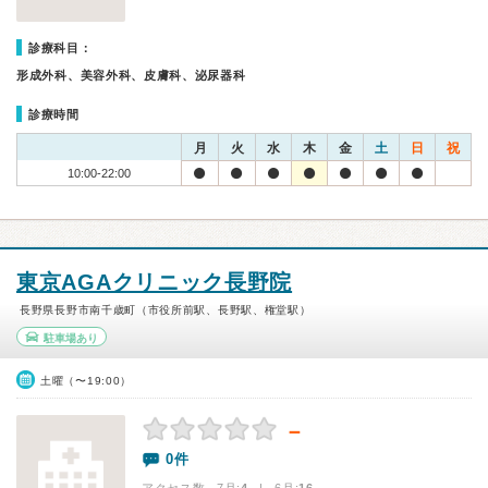
診療科目：
形成外科、美容外科、皮膚科、泌尿器科
診療時間
月
火
水
木
金
土
日
祝
10:00-22:00
東京AGAクリニック長野院
長野県長野市南千歳町（市役所前駅、長野駅、権堂駅）
駐車場あり
土曜（〜19:00）
－
0件