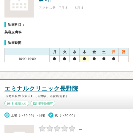
アクセス数 7月:
3
| 6月:
4
診療科目：
美容皮膚科
診療時間
月
火
水
木
金
土
日
祝
10:00-19:00
エミナルクリニック長野院
長野県長野市末広町（長野駅、市役所前駅）
駐車場あり
電子決済可
土曜（〜20:00）・日曜
夜（〜20:00）
－