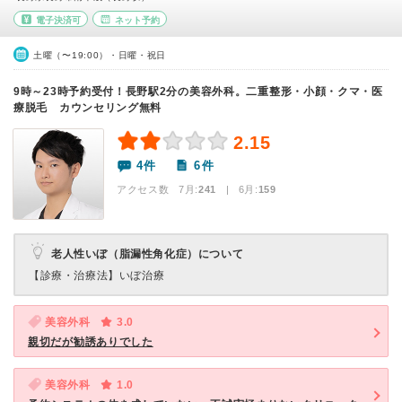
電子決済可
ネット予約
土曜（〜19:00）・日曜・祝日
9時～23時予約受付！長野駅2分の美容外科。二重整形・小顔・クマ・医
療脱毛 カウンセリング無料
2.15
4件
6件
アクセス数 7月:
241
| 6月:
159
老人性いぼ（脂漏性角化症）について
【診療・治療法】
いぼ治療
美容外科
3.0
親切だが勧誘ありでした
美容外科
1.0