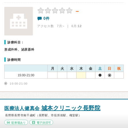
－
0件
アクセス数 7月:
-
| 6月:
12
診療科目：
形成外科、泌尿器科
診療時間
月
火
水
木
金
土
日
祝
15:00-21:00
10:00-21:00
城本クリニック長野院
医療法人健真会
長野県長野市南千歳町（長野駅、市役所前駅、権堂駅）
駐車場あり
電子決済可