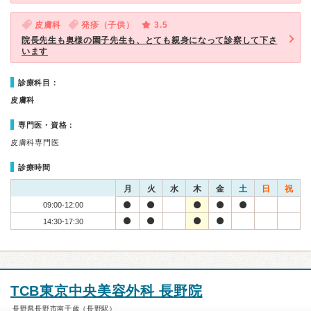
皮膚科
発疹（子供）
3.5
院長先生も奥様の園子先生も、とても親身になって診察して下さ
います
診療科目：
皮膚科
専門医・資格：
皮膚科専門医
診療時間
月
火
水
木
金
土
日
祝
09:00-12:00
14:30-17:30
TCB東京中央美容外科 長野院
長野県長野市南千歳（長野駅）