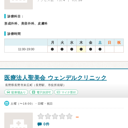
アクセス数 7月:
4
| 6月:
16
診療科目：
形成外科、美容外科、皮膚科
診療時間
月
火
水
木
金
土
日
祝
11:00-19:00
医療法人聖美会 ウェンデルクリニック
長野県長野市末広町（長野駅、市役所前駅）
駐車場あり
電子決済可
マイナ受付
土曜（〜18:00）・日曜・祝日
－
0件