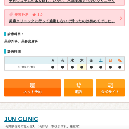
予約システムの体を成していない、不誠実極まりないクリニック
美容外科
1.0
美容クリニックに行って施術しないで帰ったのは初めてでした。
診療科目：
美容外科、美容皮膚科
診療時間
月
火
水
木
金
土
日
祝
10:00-19:00
ネット予約
電話
公式サイト
JUN CLINIC
長野県長野市北石堂町（長野駅、市役所前駅、権堂駅）