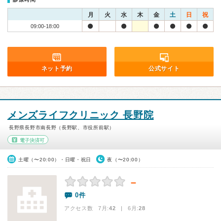
月
火
水
木
金
土
日
祝
09:00-18:00
ネット予約
公式サイト
メンズライフクリニック 長野院
長野県長野市南長野（長野駅、市役所前駅）
電子決済可
土曜（〜20:00）・日曜・祝日
夜（〜20:00）
－
0件
アクセス数 7月:
42
| 6月:
28