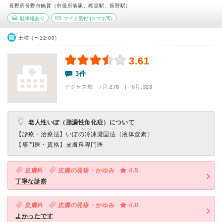
長野県長野市鶴賀（市役所前駅、権堂駅、長野駅）
駐車場あり
マイナ受付
(スマホ可)
土曜（〜12:00）
3.61
3件
アクセス数 7月:
278
| 6月:
328
老人性いぼ（脂漏性角化症）について
【診療・治療法】
いぼの冷凍凝固法（液体窒素）
【専門医・資格】
皮膚科専門医
皮膚科
皮膚の発疹・かゆみ
4.5
丁寧な診察
皮膚科
皮膚の発疹・かゆみ
4.0
よかったです