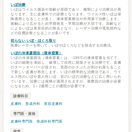
いぼ治療
いぼはウイルス感染や加齢が原因であり、種類により治療法が異
なります。主に皮膚科での診療となります。ウイルス性いぼは保
険適用となることが多く、液体窒素療法や外用薬で治療します。
接触により広がるため早期発見・早期治療が大切です。加齢など
によるいぼは美容目的の除去となり、レーザー治療や電気焼灼な
どの自費診療となることが多いです。
切らない いぼ・ほくろ取り
医療レーザーを用いて、いぼやほくろなどを除去する治療法。
いぼの冷凍凝固法（液体窒素）
いぼの冷凍凝固法（液体窒素）は、-196℃の液体窒素を当てて、
いぼの細胞を凍結し、破壊して自然に脱落させる治療です。皮膚
のターンオーバーが促され、患部のかさぶたが剥がれ落ちること
で新しい皮膚が再生します。いぼの標準的な治療法であり、ウイ
ルス性のいぼや老人性いぼ、首のいぼの治療などに広く用いられ
ています。治療には保険が適用されますが、複数回の治療が必要
になるため、1～2週間ごとの通院が必要です。
診療科目
皮膚科
、
形成外科
、
美容皮膚科
専門医・資格
皮膚科専門医
、
形成外科専門医
病気