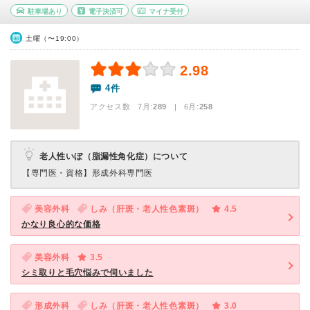
駐車場あり
電子決済可
マイナ受付
土曜（〜19:00）
2.98
4件
アクセス数 7月:
289
| 6月:
258
老人性いぼ（脂漏性角化症）について
【専門医・資格】
形成外科専門医
美容外科
しみ（肝斑・老人性色素斑）
4.5
かなり良心的な価格
美容外科
3.5
シミ取りと毛穴悩みで伺いました
形成外科
しみ（肝斑・老人性色素斑）
3.0