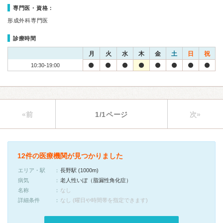
専門医・資格：
形成外科専門医
診療時間
月
火
水
木
金
土
日
祝
10:30-19:00
«前
1/1ページ
次»
12件の医療機関が見つかりました
エリア・駅
長野駅 (1000m)
病気
老人性いぼ（脂漏性角化症）
名称
なし
詳細条件
なし (曜日や時間帯を指定できます)