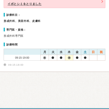
イボとシミをとりました
診療科目：
形成外科、美容外科、皮膚科
専門医・資格：
形成外科専門医
診療時間
月
火
水
木
金
土
日
祝
09:15-19:00
09:15-18:00