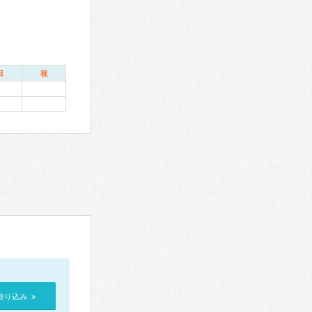
日
祝
絞り込み »