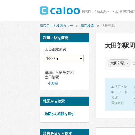
病院口コミ検索カルー - 太田部駅周辺
病院口コミ検索カルー
病院検索
太田部駅
距離・駅を変更
太田部駅
太田部駅周辺
×
太田部駅
路線から駅を選ぶ
太田部駅
小海線
エリア・駅
キーワード
名称
地図から検索
詳細条件
地図から病院を探す
診療科目から探す