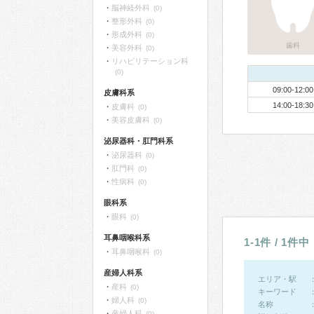
脳神経外科
(0)
整形外科
(0)
形成外科
(0)
歯科
美容外科
(0)
リハビリテーション科
(0)
09:00-12:00
皮膚科系
14:00-18:30
皮膚科
(0)
美容皮膚科
(0)
泌尿器科・肛門科系
泌尿器科
(0)
肛門科
(0)
性病科
(0)
眼科系
眼科
(0)
耳鼻咽喉科系
1-1件 / 1件中
耳鼻咽喉科
(0)
産婦人科系
エリア・駅
産科
(0)
キーワード
婦人科
(0)
名称
産婦人科
(0)