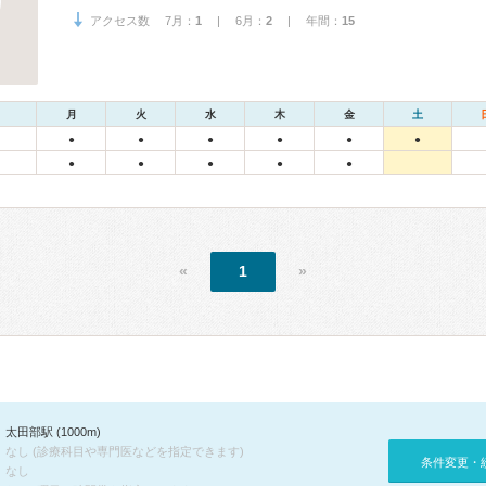
アクセス数 7月：
1
| 6月：
2
| 年間：
15
月
火
水
木
金
土
●
●
●
●
●
●
●
●
●
●
●
«
1
»
太田部駅 (1000m)
なし (診療科目や専門医などを指定できます)
条件変更・
なし