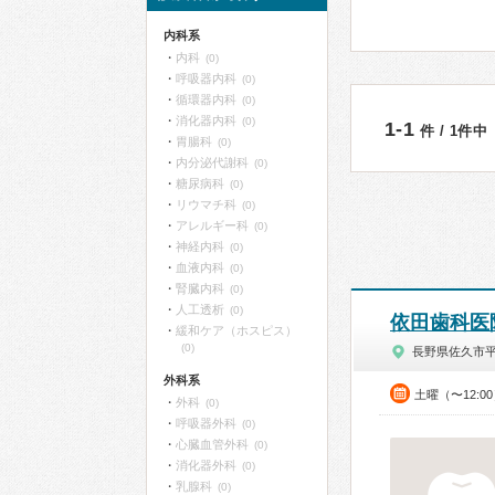
内科系
内科
(0)
呼吸器内科
(0)
循環器内科
(0)
消化器内科
(0)
1-1
件 / 1件中
胃腸科
(0)
内分泌代謝科
(0)
糖尿病科
(0)
リウマチ科
(0)
アレルギー科
(0)
神経内科
(0)
血液内科
(0)
腎臓内科
(0)
人工透析
(0)
依田歯科医
緩和ケア（ホスピス）
(0)
長野県佐久市
外科系
土曜（〜12:0
外科
(0)
呼吸器外科
(0)
心臓血管外科
(0)
消化器外科
(0)
乳腺科
(0)