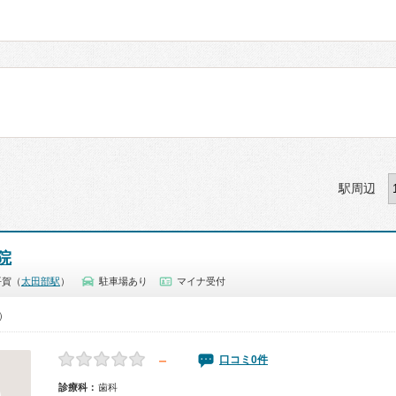
駅周辺
院
平賀（
太田部駅
）
駐車場あり
マイナ受付
0）
－
口コミ0件
診療科：
歯科