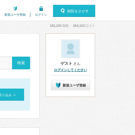
病院をさがす
新規ユーザ登録
ログイン
182,226
病院・
264,163
口コミ
ゲスト
さん
ログインしてください
新規ユーザ登録
絞り込み »