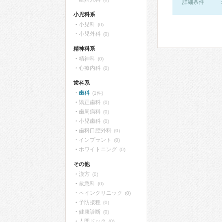
詳細条件
小児科系
小児科
(0)
小児外科
(0)
精神科系
精神科
(0)
心療内科
(0)
歯科系
歯科
(1件)
矯正歯科
(0)
歯周病科
(0)
小児歯科
(0)
歯科口腔外科
(0)
インプラント
(0)
ホワイトニング
(0)
その他
漢方
(0)
救急科
(0)
ペインクリニック
(0)
予防接種
(0)
健康診断
(0)
人間ドック
(0)