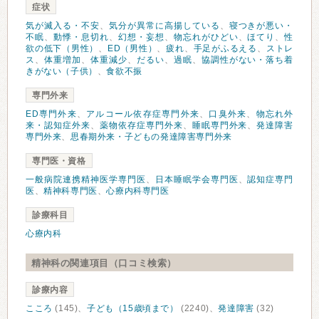
症状
気が滅入る・不安
、
気分が異常に高揚している
、
寝つきが悪い・
不眠
、
動悸・息切れ
、
幻想・妄想
、
物忘れがひどい
、
ほてり
、
性
欲の低下（男性）
、
ED（男性）
、
疲れ
、
手足がふるえる
、
ストレ
ス
、
体重増加
、
体重減少
、
だるい
、
過眠
、
協調性がない・落ち着
きがない（子供）
、
食欲不振
専門外来
ED専門外来
、
アルコール依存症専門外来
、
口臭外来
、
物忘れ外
来・認知症外来
、
薬物依存症専門外来
、
睡眠専門外来
、
発達障害
専門外来
、
思春期外来・子どもの発達障害専門外来
専門医・資格
一般病院連携精神医学専門医
、
日本睡眠学会専門医
、
認知症専門
医
、
精神科専門医
、
心療内科専門医
診療科目
心療内科
精神科の関連項目（口コミ検索）
診療内容
こころ
(145)、
子ども（15歳頃まで）
(2240)、
発達障害
(32)