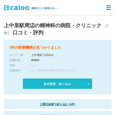
上中里駅周辺の精神科の病院・クリニック
（7
口コミ・評判
件）
7件の医療機関が見つかりました
エリア・駅
上中里駅 (1000m)
診療科目
精神科
名称
なし
詳細条件
なし (曜日や時間帯を指定できます)
条件変更・絞り込み
土曜日診療で絞り込む (5件)