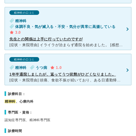
精神科の口コミ
精神科
体調不良・気が滅入る・不安・気分が異常に高揚している
3.0
先生との関係は上手に行っていたのですが
[症状・来院理由] イライラが治まらず通院を始めました。 [感想・費用・待ち時間・看護師などスタッフの対応] 先生との関係は上手に行っていたのですが、事務の不手際で通院するのを辞めました。
精神科の口コミ
精神科
うつ病
1.0
1年半通院しましたが、返ってうつ状態がひどくなりました。
[症状・来院理由] 頭痛、食欲不振が続いており、ある日通勤帰りに涙が止まらなくなったので内科を受診したところ、うつ病の可能性があるということで、家から近いこともあって「王子こころのクリニック」の通院
診療科目：
精神科
、心療内科
専門医・資格：
認知症専門医、精神科専門医
診療時間