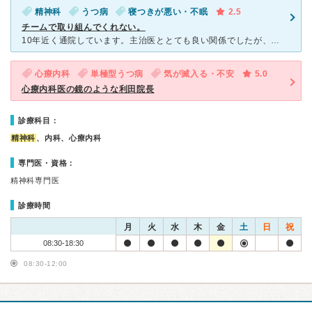
精神科
うつ病
寝つきが悪い・不眠
2.5
チームで取り組んでくれない。
10年近く通院しています。主治医ととても良い関係でしたが、突然退職をされました。後任の医師の初回印象が、いつ洗髪しましたか？という不清潔感。主治医を変えてもらいました。院長が担当になったのだけど、薬を
心療内科
単極型うつ病
気が滅入る・不安
5.0
心療内科医の鏡のような利田院長
診療科目：
精神科
、内科、心療内科
専門医・資格：
精神科専門医
診療時間
月
火
水
木
金
土
日
祝
08:30-18:30
08:30-12:00