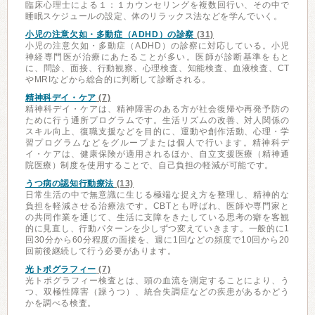
臨床心理士による１：１カウンセリングを複数回行い、その中で
睡眠スケジュールの設定、体のリラックス法などを学んでいく。
小児の注意欠如・多動症（ADHD）の診察
(31)
小児の注意欠如・多動症（ADHD）の診察に対応している。小児
神経専門医が治療にあたることが多い。医師が診断基準をもと
に、問診、面接、行動観察、心理検査、知能検査、血液検査、CT
やMRIなどから総合的に判断して診断される。
精神科デイ・ケア
(7)
精神科デイ・ケアは、精神障害のある方が社会復帰や再発予防の
ために行う通所プログラムです。生活リズムの改善、対人関係の
スキル向上、復職支援などを目的に、運動や創作活動、心理・学
習プログラムなどをグループまたは個人で行います。精神科デ
イ・ケアは、健康保険が適用されるほか、自立支援医療（精神通
院医療）制度を使用することで、自己負担の軽減が可能です。
うつ病の認知行動療法
(13)
日常生活の中で無意識に生じる極端な捉え方を整理し、精神的な
負担を軽減させる治療法です。CBTとも呼ばれ、医師や専門家と
の共同作業を通じて、生活に支障をきたしている思考の癖を客観
的に見直し、行動パターンを少しずつ変えていきます。一般的に1
回30分から60分程度の面接を、週に1回などの頻度で10回から20
回前後継続して行う必要があります。
光トポグラフィー
(7)
光トポグラフィー検査とは、頭の血流を測定することにより、う
つ、双極性障害（躁うつ）、統合失調症などの疾患があるかどう
かを調べる検査。