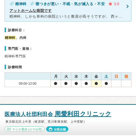
精神科
寝つきが悪い・不眠・気が滅入る・不安
3.0
アットホームな病院です
精神科、しかも単科の病院というと敷居が高そうですが、 西ヶ原病院は非常にアットホームな感じの病院です。 時間をうまく見極めて行けばあまり待つこともありませんし、 先生も熱心に話を聞いてくださいま
診療科目：
精神科
、内科
専門医・資格：
精神科専門医
診療時間
月
火
水
木
金
土
日
祝
09:00-12:00
周愛利田クリニック
医療法人社団利田会
東京都北区上中里（梶原駅、荒川車庫前駅、上中里駅）
マイナ受付
(スマホ可)
女医在籍