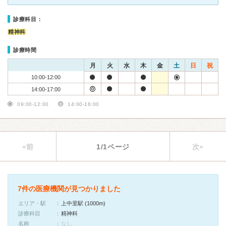
診療科目：
精神科
診療時間
月
火
水
木
金
土
日
祝
10:00-12:00
14:00-17:00
09:00-12:00
14:00-16:00
«前
1/1ページ
次»
7件の医療機関が見つかりました
エリア・駅
上中里駅 (1000m)
診療科目
精神科
名称
なし