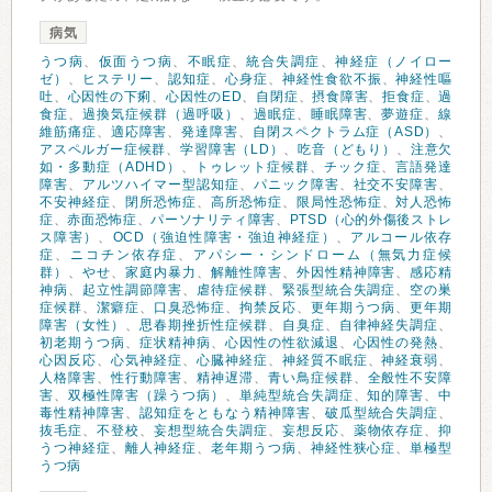
病気
うつ病
、
仮面うつ病
、
不眠症
、
統合失調症
、
神経症（ノイロー
ゼ）
、
ヒステリー
、
認知症
、
心身症
、
神経性食欲不振
、
神経性嘔
吐
、
心因性の下痢
、
心因性のED
、
自閉症
、
摂食障害
、
拒食症
、
過
食症
、
過換気症候群（過呼吸）
、
過眠症
、
睡眠障害
、
夢遊症
、
線
維筋痛症
、
適応障害
、
発達障害
、
自閉スペクトラム症（ASD）
、
アスペルガー症候群
、
学習障害（LD）
、
吃音（どもり）
、
注意欠
如・多動症（ADHD）
、
トゥレット症候群
、
チック症
、
言語発達
障害
、
アルツハイマー型認知症
、
パニック障害
、
社交不安障害
、
不安神経症
、
閉所恐怖症
、
高所恐怖症
、
限局性恐怖症
、
対人恐怖
症
、
赤面恐怖症
、
パーソナリティ障害
、
PTSD（心的外傷後ストレ
ス障害）
、
OCD（強迫性障害・強迫神経症）
、
アルコール依存
症
、
ニコチン依存症
、
アパシー・シンドローム（無気力症候
群）
、
やせ
、
家庭内暴力
、
解離性障害
、
外因性精神障害
、
感応精
神病
、
起立性調節障害
、
虐待症候群
、
緊張型統合失調症
、
空の巣
症候群
、
潔癖症
、
口臭恐怖症
、
拘禁反応
、
更年期うつ病
、
更年期
障害（女性）
、
思春期挫折性症候群
、
自臭症
、
自律神経失調症
、
初老期うつ病
、
症状精神病
、
心因性の性欲減退
、
心因性の発熱
、
心因反応
、
心気神経症
、
心臓神経症
、
神経質不眠症
、
神経衰弱
、
人格障害
、
性行動障害
、
精神遅滞
、
青い鳥症候群
、
全般性不安障
害
、
双極性障害（躁うつ病）
、
単純型統合失調症
、
知的障害
、
中
毒性精神障害
、
認知症をともなう精神障害
、
破瓜型統合失調症
、
抜毛症
、
不登校
、
妄想型統合失調症
、
妄想反応
、
薬物依存症
、
抑
うつ神経症
、
離人神経症
、
老年期うつ病
、
神経性狭心症
、
単極型
うつ病