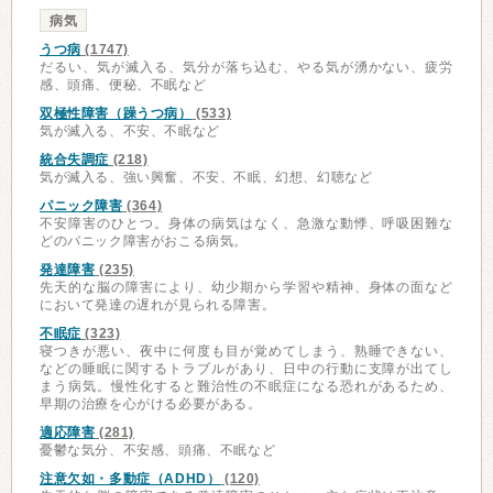
病気
うつ病
(1747)
だるい、気が滅入る、気分が落ち込む、やる気が湧かない、疲労
感、頭痛、便秘、不眠など
双極性障害（躁うつ病）
(533)
気が滅入る、不安、不眠など
統合失調症
(218)
気が滅入る、強い興奮、不安、不眠、幻想、幻聴など
パニック障害
(364)
不安障害のひとつ。身体の病気はなく、急激な動悸、呼吸困難な
どのパニック障害がおこる病気。
発達障害
(235)
先天的な脳の障害により、幼少期から学習や精神、身体の面など
において発達の遅れが見られる障害。
不眠症
(323)
寝つきが悪い、夜中に何度も目が覚めてしまう、熟睡できない、
などの睡眠に関するトラブルがあり、日中の行動に支障が出てし
まう病気。慢性化すると難治性の不眠症になる恐れがあるため、
早期の治療を心がける必要がある。
適応障害
(281)
憂鬱な気分、不安感、頭痛、不眠など
注意欠如・多動症（ADHD）
(120)