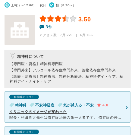
土曜（〜12:00）・祝日
朝（8:30〜）
3.50
3件
アクセス数 7月:
225
| 6月:
166
精神科について
【専門医・資格】
精神科専門医
【専門外来】
アルコール依存症専門外来、薬物依存症専門外来
【診療・治療法】
精神療法、精神分析療法、精神科デイ・ケア、精
神科デイ・ナイト・ケア
精神科の口コミ
精神科
不安神経症
気が滅入る・不安
4.0
クリニックのイメージが変わった
院長・利田周太先生は依存症治療の第一人者です。 依存症の外来治療・デイケア治療を最初に考えた人です。 優しく温厚で素晴らしいドクターです。 また、梶原駅から徒歩一分は大変通いやすく、駅を降り
精神科の口コミ