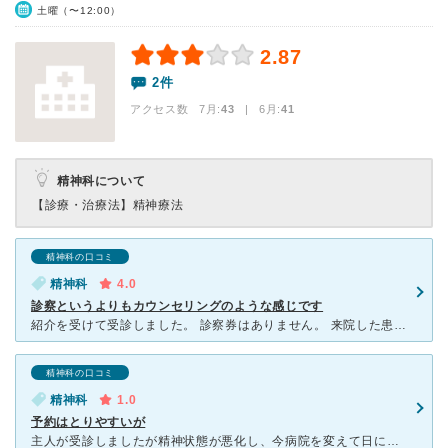
土曜（〜12:00）
2.87
2件
アクセス数 7月:
43
| 6月:
41
精神科について
【診療・治療法】
精神療法
精神科の口コミ
精神科
4.0
診察というよりもカウンセリングのような感じです
紹介を受けて受診しました。 診察券はありません。 来院した患者の顔を見て、自動的にカルテが出てきます。 受付の方は名前と顔を覚えているそうです。 先生は若い先生とお年を召した先生がいらっし
精神科の口コミ
精神科
1.0
予約はとりやすいが
主人が受診しましたが精神状態が悪化し、今病院を変えて日に日に心が回復しています。 ネガティブな感情を、自己の考えグセのようなものを客観的に捉え、どのように考え方、捉え方を変えていけば心の病から抜け出