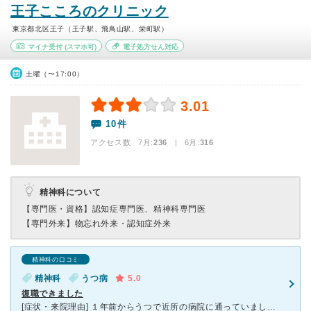
王子こころのクリニック
東京都北区王子（王子駅、飛鳥山駅、栄町駅）
マイナ受付
(スマホ可)
電子処方せん対応
土曜（〜17:00）
3.01
10件
アクセス数 7月:
236
| 6月:
316
精神科について
【専門医・資格】
認知症専門医、精神科専門医
【専門外来】
物忘れ外来・認知症外来
精神科の口コミ
精神科
うつ病
5.0
復職できました
[症状・来院理由] １年前からうつで近所の病院に通っていました。 薬で多少よくなってはいましたが、なかなか仕事に復帰できず、診察もマンネリ化して不安がつのってきたので、ネット検索でここを見つけまし