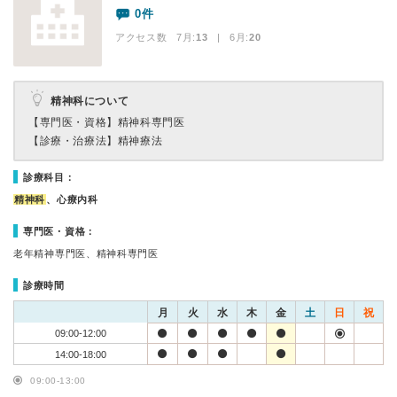
0件
アクセス数 7月:
13
| 6月:
20
精神科について
【専門医・資格】
精神科専門医
【診療・治療法】
精神療法
診療科目：
精神科
、心療内科
専門医・資格：
老年精神専門医、精神科専門医
診療時間
月
火
水
木
金
土
日
祝
09:00-12:00
14:00-18:00
09:00-13:00