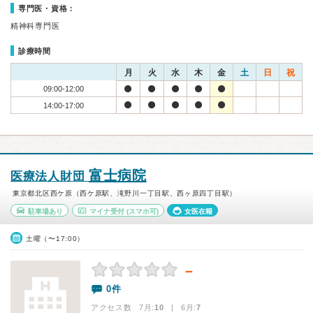
専門医・資格：
精神科専門医
診療時間
月
火
水
木
金
土
日
祝
09:00-12:00
14:00-17:00
富士病院
医療法人財団
東京都北区西ケ原（西ケ原駅、滝野川一丁目駅、西ヶ原四丁目駅）
駐車場あり
マイナ受付
(スマホ可)
女医在籍
土曜（〜17:00）
－
0件
アクセス数 7月:
10
| 6月:
7