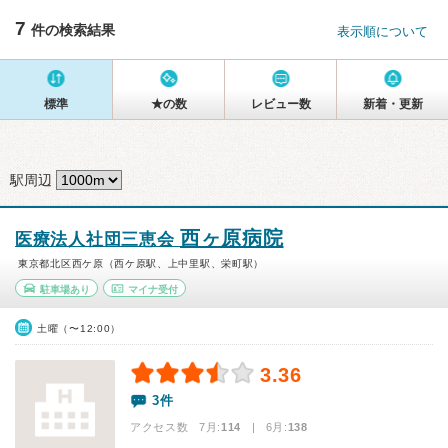
7
件の検索結果
表示順について
標準
★の数
レビュー数
新着・更新
駅周辺
西ヶ原病院
医療法人社団三恵会
東京都北区西ケ原（西ケ原駅、上中里駅、栄町駅）
駐車場あり
マイナ受付
土曜（〜12:00）
3.36
3件
アクセス数 7月:
114
| 6月:
138