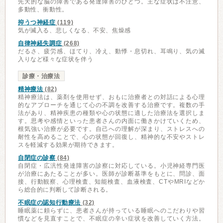
先天的な脳の障害である発達障害のひとつ。主な症状は不注意、
多動性、衝動性。
抑うつ神経症
(119)
気が滅入る、悲しくなる、不安、焦燥感
自律神経失調症
(268)
だるさ、疲労感、ほてり、冷え、動悸・息切れ、耳鳴り、気の滅
入りなど様々な症状を伴う
診療・治療法
精神療法
(82)
精神療法は、薬剤を使用せず、おもに治療者との対話による心理
的なアプローチを通じて心の不調を改善する治療です。複数の手
法があり、精神疾患の種類や心の状態に適した治療法を選択しま
す。思考や感情といった患者さんの内面に働きかけていくため、
根気強い治療が必要です。自己への理解が深まり、ストレスへの
耐性を高めることで、心の状態が回復し、精神的な不安やストレ
スを軽減する効果が期待できます。
自閉症の診察
(84)
自閉症・広汎性発達障害の診察に対応している。小児神経専門医
が治療にあたることが多い。医師が診断基準をもとに、問診、面
接、行動観察、心理検査、知能検査、血液検査、CTやMRIなどか
ら総合的に判断して診断される。
不眠症の認知行動療法
(32)
睡眠薬に頼らずに、患者さんが持っている睡眠へのこだわりや習
慣などを見直すことで、不眠症の辛い症状を改善していく方法。