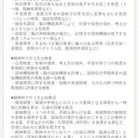
・気分障害：気分の落ち込みと意欲の低下を引き起こす疾患（う
つ病、双極性障害など）
・不安障害：過度の不安や恐怖で日常生活に支障をきたす疾患
（パニック障害、強迫性障害など）
・統合失調症：脳の機能異常により、幻覚や妄想が現れ、考えが
まとまらなくなる疾患
・認知症：脳の神経細胞が減少し、記憶力や認知機能が低下する
疾患（アルツハイマー病など）
・発達障害：生まれつき脳の発達に偏りがある障害（注意欠如・
多動症、自閉スペクトラム症、限局性学習症など）
■精神科で行う主な検査
・心理検査：性格や感情、考え方の傾向、不安や抑うつの程度を
客観的に把握する検査
・認知機能検査：脳の認知機能を評価し、認知症の早期発見や認
知機能障害の有無を調べる検査
・発達障害に関する検査：知能や発達段階、その人の持つ特性を
客観的に評価する検査
■精神科で行う主な治療法
・環境調整：職場や学校などのストレス要因となる環境から一時
的に距離を置き、心身の回復を図る
・薬物療法：うつや不安、不眠を和らげる薬、発達障害の衝動性
や多動を緩和する薬、認知症の進行を緩やかにすることが期待さ
れる薬、不安などの行動・心理症状（BPSD）を改善する薬など、
症状に合わせた薬剤を処方する
・精神療法：医師やカウンセラー（公認心理師、臨床心理士）と
の対話（認知行動療法など）を通じ、ストレスの対処法や考え方