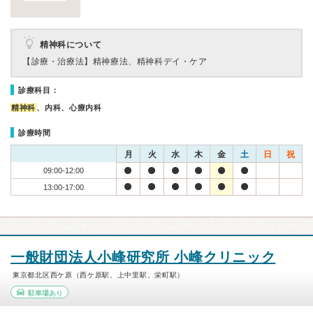
精神科について
【診療・治療法】
精神療法、精神科デイ・ケア
診療科目：
精神科
、内科、心療内科
診療時間
月
火
水
木
金
土
日
祝
09:00-12:00
13:00-17:00
一般財団法人小峰研究所 小峰クリニック
東京都北区西ケ原（西ケ原駅、上中里駅、栄町駅）
駐車場あり