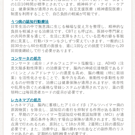
の1日10時間が標準とされています。精神科デイ・ナイト・ケア
は、健康保険が適用されるほか、自立支援医療（精神通院医療）
制度を利用することで、自己負担の軽減が可能です。
うつ病の認知行動療法
日常生活の中で無意識に生じる極端な捉え方を整理し、精神的な
負担を軽減させる治療法です。CBTとも呼ばれ、医師や専門家と
の共同作業を通じて、生活に支障をきたしている思考の癖を客観
的に見直し、行動パターンを少しずつ変えていきます。一般的に1
回30分から60分程度の面接を、週に1回などの頻度で10回から20
回前後継続して行う必要があります。
コンサータの処方
コンサータ（成分：メチルフェニデート塩酸塩）は、ADHD（注
意欠陥多動性障害）の治療薬です。脳内の神経伝達物質であるド
パミンとノルアドレナリンの濃度を高め、脳の機能（特に前頭
葉）を活性化させることで、集中力を高め、衝動性や多動性を抑
えるのが特徴です。治療には健康保険が適用されますが、依存性
や乱用を防ぐため厳格な登録システムが適用されており、薬の受
領時には毎回患者カードの提示が必要です。
レカネマブの処方
レカネマブは、脳内に蓄積したアミロイドβ（アルツハイマー病の
原因物質）を除去し、認知症の進行を抑制する作用がある薬剤で
す。早期のアルツハイマー型認知症や軽度認知障害（MCI）が適
応となり、適応条件を満たす場合は保険が適用されます。投与は
点滴で行われるため、原則として18か月間、2週間に1回の通院が
必要です。また、治療中は、脳の腫れや出血などの副作用のリス
クがあるため、定期的なMRI検査が必要です。