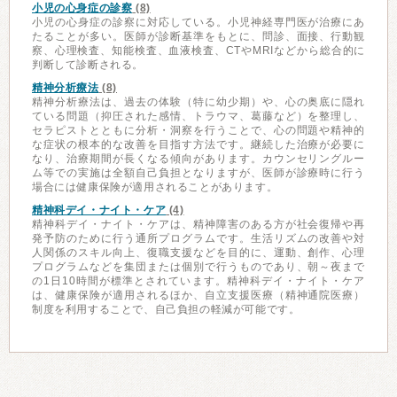
小児の心身症の診察
(8)
小児の心身症の診察に対応している。小児神経専門医が治療にあ
たることが多い。医師が診断基準をもとに、問診、面接、行動観
察、心理検査、知能検査、血液検査、CTやMRIなどから総合的に
判断して診断される。
精神分析療法
(8)
精神分析療法は、過去の体験（特に幼少期）や、心の奥底に隠れ
ている問題（抑圧された感情、トラウマ、葛藤など）を整理し、
セラピストとともに分析・洞察を行うことで、心の問題や精神的
な症状の根本的な改善を目指す方法です。継続した治療が必要に
なり、治療期間が長くなる傾向があります。カウンセリングルー
ム等での実施は全額自己負担となりますが、医師が診療時に行う
場合には健康保険が適用されることがあります。
精神科デイ・ナイト・ケア
(4)
精神科デイ・ナイト・ケアは、精神障害のある方が社会復帰や再
発予防のために行う通所プログラムです。生活リズムの改善や対
人関係のスキル向上、復職支援などを目的に、運動、創作、心理
プログラムなどを集団または個別で行うものであり、朝～夜まで
の1日10時間が標準とされています。精神科デイ・ナイト・ケア
は、健康保険が適用されるほか、自立支援医療（精神通院医療）
制度を利用することで、自己負担の軽減が可能です。