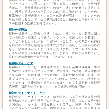
精神療法は、薬剤を使用せず、おもに治療者との対話による心理
的なアプローチを通じて心の不調を改善する治療です。複数の手
法があり、精神疾患の種類や心の状態に適した治療法を選択しま
す。思考や感情といった患者さんの内面に働きかけていくため、
根気強い治療が必要です。自己への理解が深まり、ストレスへの
耐性を高めることで、心の状態が回復し、精神的な不安やストレ
スを軽減する効果が期待できます。
精神分析療法
精神分析療法は、過去の体験（特に幼少期）や、心の奥底に隠れ
ている問題（抑圧された感情、トラウマ、葛藤など）を整理し、
セラピストとともに分析・洞察を行うことで、心の問題や精神的
な症状の根本的な改善を目指す方法です。継続した治療が必要に
なり、治療期間が長くなる傾向があります。カウンセリングルー
ム等での実施は全額自己負担となりますが、医師が診療時に行う
場合には健康保険が適用されることがあります。
精神科デイ・ケア
精神科デイ・ケアは、精神障害のある方が社会復帰や再発予防の
ために行う通所プログラムです。生活リズムの改善、対人関係の
スキル向上、復職支援などを目的に、運動や創作活動、心理・学
習プログラムなどをグループまたは個人で行います。精神科デ
イ・ケアは、健康保険が適用されるほか、自立支援医療（精神通
院医療）制度を使用することで、自己負担の軽減が可能です。
精神科デイ・ナイト・ケア
精神科デイ・ナイト・ケアは、精神障害のある方が社会復帰や再
発予防のために行う通所プログラムです。生活リズムの改善や対
人関係のスキル向上、復職支援などを目的に、運動、創作、心理
プログラムなどを集団または個別で行うものであり、朝～夜まで