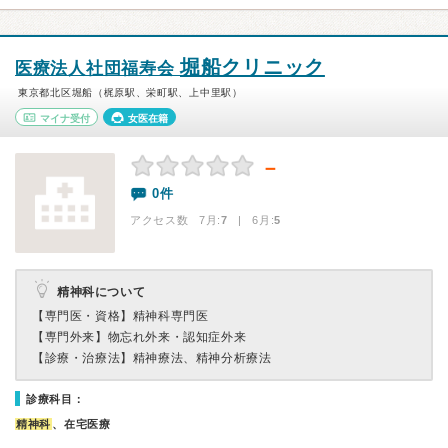
堀船クリニック
医療法人社団福寿会
東京都北区堀船（梶原駅、栄町駅、上中里駅）
マイナ受付
女医在籍
－
0件
アクセス数 7月:
7
| 6月:
5
精神科について
【専門医・資格】
精神科専門医
【専門外来】
物忘れ外来・認知症外来
【診療・治療法】
精神療法、精神分析療法
診療科目：
精神科
、在宅医療