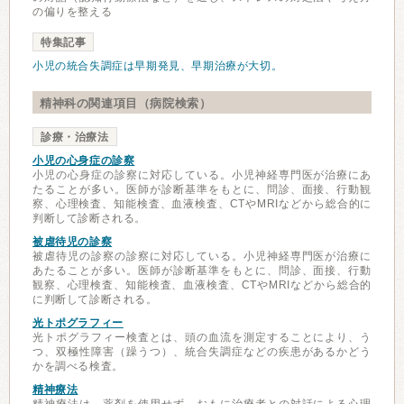
の偏りを整える
特集記事
小児の統合失調症は早期発見、早期治療が大切。
精神科の関連項目（病院検索）
診療・治療法
小児の心身症の診察
小児の心身症の診察に対応している。小児神経専門医が治療にあ
たることが多い。医師が診断基準をもとに、問診、面接、行動観
察、心理検査、知能検査、血液検査、CTやMRIなどから総合的に
判断して診断される。
被虐待児の診察
被虐待児の診察の診察に対応している。小児神経専門医が治療に
あたることが多い。医師が診断基準をもとに、問診、面接、行動
観察、心理検査、知能検査、血液検査、CTやMRIなどから総合的
に判断して診断される。
光トポグラフィー
光トポグラフィー検査とは、頭の血流を測定することにより、う
つ、双極性障害（躁うつ）、統合失調症などの疾患があるかどう
かを調べる検査。
精神療法