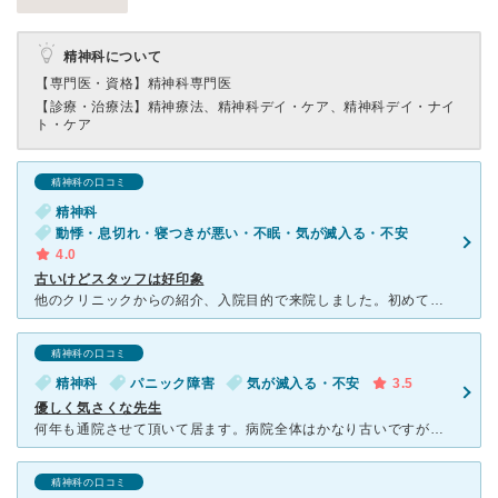
精神科について
【専門医・資格】
精神科専門医
【診療・治療法】
精神療法、精神科デイ・ケア、精神科デイ・ナイ
ト・ケア
精神科の口コミ
精神科
動悸・息切れ・寝つきが悪い・不眠・気が滅入る・不安
4.0
古いけどスタッフは好印象
他のクリニックからの紹介、入院目的で来院しました。初めて病院をみた感想は古い・汚いでした。 エレベーターもないし、和式のトイレがあるし。 今時、レントゲンのフィルムを印刷していました。 だけど、
精神科の口コミ
精神科
パニック障害
気が滅入る・不安
3.5
優しく気さくな先生
何年も通院させて頂いて居ます。病院全体はかなり古いですが…。看護師さんも、事務員の方もとても親切にして下さいます。 わたしは、担当医が院長先生なのですがふくよかな体格な院長先生は、見た目ドクターに見
精神科の口コミ