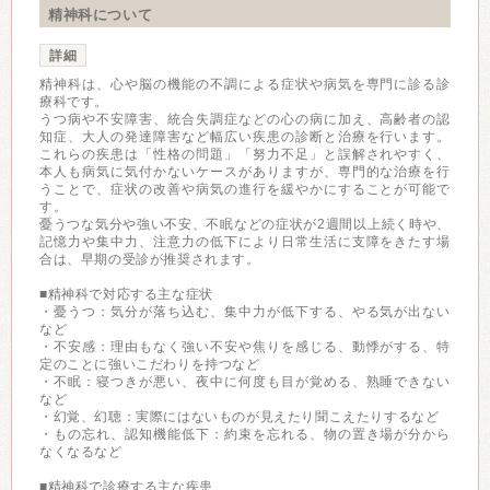
精神科について
詳細
精神科は、心や脳の機能の不調による症状や病気を専門に診る診
療科です。
うつ病や不安障害、統合失調症などの心の病に加え、高齢者の認
知症、大人の発達障害など幅広い疾患の診断と治療を行います。
これらの疾患は「性格の問題」「努力不足」と誤解されやすく、
本人も病気に気付かないケースがありますが、専門的な治療を行
うことで、症状の改善や病気の進行を緩やかにすることが可能で
す。
憂うつな気分や強い不安、不眠などの症状が2週間以上続く時や、
記憶力や集中力、注意力の低下により日常生活に支障をきたす場
合は、早期の受診が推奨されます。
■精神科で対応する主な症状
・憂うつ：気分が落ち込む、集中力が低下する、やる気が出ない
など
・不安感：理由もなく強い不安や焦りを感じる、動悸がする、特
定のことに強いこだわりを持つなど
・不眠：寝つきが悪い、夜中に何度も目が覚める、熟睡できない
など
・幻覚、幻聴：実際にはないものが見えたり聞こえたりするなど
・もの忘れ、認知機能低下：約束を忘れる、物の置き場が分から
なくなるなど
■精神科で診療する主な疾患