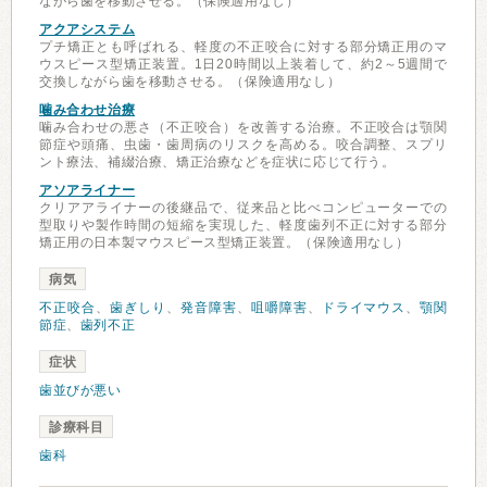
ながら歯を移動させる。（保険適用なし）
アクアシステム
プチ矯正とも呼ばれる、軽度の不正咬合に対する部分矯正用のマ
ウスピース型矯正装置。1日20時間以上装着して、約2～5週間で
交換しながら歯を移動させる。（保険適用なし）
噛み合わせ治療
噛み合わせの悪さ（不正咬合）を改善する治療。不正咬合は顎関
節症や頭痛、虫歯・歯周病のリスクを高める。咬合調整、スプリ
ント療法、補綴治療、矯正治療などを症状に応じて行う。
アソアライナー
クリアアライナーの後継品で、従来品と比べコンピューターでの
型取りや製作時間の短縮を実現した、軽度歯列不正に対する部分
矯正用の日本製マウスピース型矯正装置。（保険適用なし）
病気
不正咬合
、
歯ぎしり
、
発音障害
、
咀嚼障害
、
ドライマウス
、
顎関
節症
、
歯列不正
症状
歯並びが悪い
診療科目
歯科