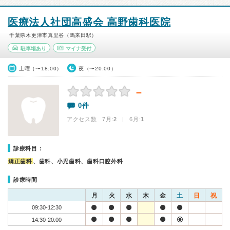
医療法人社団高盛会 高野歯科医院
千葉県木更津市真里谷（馬来田駅）
駐車場あり
マイナ受付
土曜（〜18:00）
夜（〜20:00）
－
0件
アクセス数 7月:
2
| 6月:
1
診療科目：
矯正歯科
、歯科、小児歯科、歯科口腔外科
診療時間
月
火
水
木
金
土
日
祝
09:30-12:30
14:30-20:00