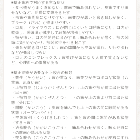
■矯正歯科で対応する主な症状
・食べ物がうまく噛めない：前歯で噛み切れない、奥歯ですり潰
せないなど、咀嚼に支障をきたす
・虫歯や歯周病になりやすい：歯並びが悪いと磨き残しが多く、
プラーク（汚れ）が溜まりやすい
・口臭、ドライマウス：口が閉じにくいと口呼吸になり、口内が
乾燥し、唾液量が減少して細菌が増殖しやすい
・顎が痛い、口の開閉時に音がする：噛み合わせが悪く、顎の関
節に負担がかかり、顎関節症を引き起こす
・発音が聞き取りにくい：歯の隙間から空気が漏れ、サ行やタ行
などが発音しづらい
・口元のコンプレックス：歯並びが気になり人前で笑えないな
ど、心理面への影響がある
■矯正治療が必要な不正咬合の種類
・叢生（そうせい）：歯が重なり、歯並びがデコボコな状態（八
重歯、乱食い歯）
・上顎前突（じょうがくぜんとつ）：上の歯や顎が前に出た状態
（出っ歯）
・下顎前突（かがくぜんとつ）：下の歯が上の歯より前に出た状
態（受け口）
・開咬（かいこう）：奥歯を噛んでも上下の歯の間に隙間がある
状態（オープンバイト）
・空隙歯列（くうげきしれつ）：歯と歯の間に隙間がある状態
（すきっ歯）
・過蓋咬合（かがいこうごう）：噛み合わせが深く、噛んだ時に
下の前歯が隠れる状態
・交叉咬合（こうさこうごう）：上下の噛み合わせが左右にずれ