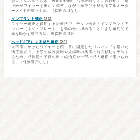
患者さんの歯の傾き、表面の凸凹、治療段階などに合わせて、矯
正医がワイヤーを細かく調整しながら歯並びを整えるフルオーダ
ーメイドの矯正手法。（保険適用なし）
インプラント矯正
(33)
ワイヤー矯正と併用する治療法で、チタン合金のインプラントア
ンカー（ネジ・プレート）を顎の骨に埋めることにより短期間で
歯を動かす矯正方法。※保険適用外
ヘッドギアによる歯列矯正
(29)
大臼歯にかけたワイヤーと頭・首に固定したゴムバンドを繋いだ
矯正装置で、上顎の成長抑制や抜歯時の奥歯の前方移動を予防す
るため、成長期の子供の出っ歯治療や一部の成人矯正で用いられ
る。（保険適用なし）