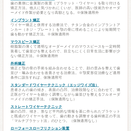
歯の裏側に金属製の装置（ブラケット・ワイヤー）を取り付ける
矯正方法。他人に気づかれにくいが、医師の高い技術力やオーダ
ーメイド作製が必要となり高額となる。※保険適用外
インプラント矯正
ワイヤー矯正と併用する治療法で、チタン合金のインプラントア
ンカー（ネジ・プレート）を顎の骨に埋めることにより短期間で
歯を動かす矯正方法。※保険適用外
マウスピース矯正
樹脂製の薄くて透明なオーダーメイドのマウスピースを一定時間
装着して歯並びを整えるので、目立ちにくく日常生活に影響が少
ない矯正方法。※保険適用外
外科矯正
矯正と顎の骨の手術を組み合わせることで、顔の歪みを整えて歯
並び・噛み合わせを改善させる治療法。※顎変形症治療など適用
条件に該当すれば、保険適用可
スタンダードワイヤーテクニック（エッジワイズ法）
患者さんの歯の傾き、表面の凸凹、治療段階などに合わせて、矯
正医がワイヤーを細かく調整しながら歯並びを整えるフルオーダ
ーメイドの矯正手法。（保険適用なし）
ストレートワイヤーテクニック
歯の凸凹、傾き、形など平均的な情報を基に作られたブラケット
と既成のワイヤーを使って、歯の動きを調整する歯科矯正の手法
「マルチブラケット法」のひとつ。（保険適用なし）
ローフォースローフリクション装置