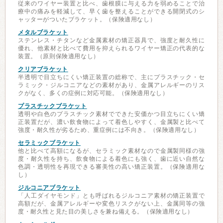
従来のワイヤー装置と比べ、歯根膜に与える力を弱めることで治
療中の痛みを軽減して、早く歯を整えることができる開閉式のシ
ャッターがついたブラケット。（保険適用なし）
メタルブラケット
ステンレス・チタンなど金属素材の矯正器具で、強度と耐久性に
優れ、他素材と比べて費用を抑えられるワイヤー矯正の代表的な
装置。（原則保険適用なし）
クリアブラケット
半透明で目立ちにくい矯正装置の総称で、主にプラスチック・セ
ラミック・ジルコニアなどの素材があり、金属アレルギーのリス
クがなく、多くの症例に対応可能。（保険適用なし）
プラスチックブラケット
透明や白色のプラスチック素材でできた安価かつ目立ちにくい矯
正装置だが、濃い飲食物によって着色しやすく、金属製と比べて
強度・耐久性が劣るため、重症例には不向き。（保険適用なし）
セラミックブラケット
他と比べて高額になるが、セラミック素材なので金属製同様の強
度・耐久性を持ち、飲食物による着色にも強く、歯に近い自然な
色調・透明性を再現できる審美性の高い矯正装置。（保険適用な
し）
ジルコニアブラケット
「人工ダイヤモンド」とも呼ばれるジルコニア素材の矯正装置で
高額だが、金属アレルギーや変色リスクがない上、金属同等の強
度・耐久性と見た目の美しさを兼ね備える。（保険適用なし）