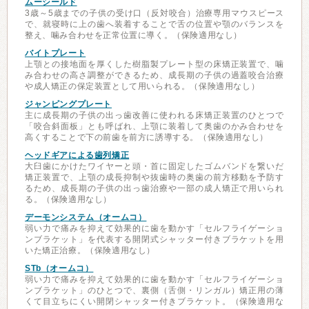
ムーシールド
3歳～5歳までの子供の受け口（反対咬合）治療専用マウスピース
で、就寝時に上の歯へ装着することで舌の位置や顎のバランスを
整え、噛み合わせを正常位置に導く。（保険適用なし）
バイトプレート
上顎との接地面を厚くした樹脂製プレート型の床矯正装置で、噛
み合わせの高さ調整ができるため、成長期の子供の過蓋咬合治療
や成人矯正の保定装置として用いられる。（保険適用なし）
ジャンピングプレート
主に成長期の子供の出っ歯改善に使われる床矯正装置のひとつで
「咬合斜面板」とも呼ばれ、上顎に装着して奥歯のかみ合わせを
高くすることで下の前歯を前方に誘導する。（保険適用なし）
ヘッドギアによる歯列矯正
大臼歯にかけたワイヤーと頭・首に固定したゴムバンドを繋いだ
矯正装置で、上顎の成長抑制や抜歯時の奥歯の前方移動を予防す
るため、成長期の子供の出っ歯治療や一部の成人矯正で用いられ
る。（保険適用なし）
デーモンシステム（オームコ）
弱い力で痛みを抑えて効果的に歯を動かす「セルフライゲーショ
ンブラケット」を代表する開閉式シャッター付きブラケットを用
いた矯正治療。（保険適用なし）
STb（オームコ）
弱い力で痛みを抑えて効果的に歯を動かす「セルフライゲーショ
ンブラケット」のひとつで、裏側（舌側・リンガル）矯正用の薄
くて目立ちにくい開閉シャッター付きブラケット。（保険適用な