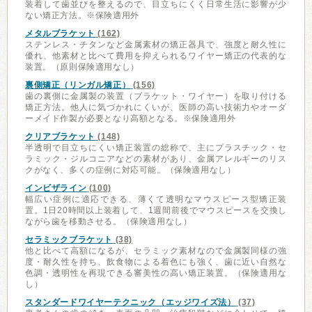
装着して歯並びを整えるので、目立ちにくく日常生活に影響が少
ない矯正方法。※保険適用外
メタルブラケット
(162)
ステンレス・チタンなど金属素材の矯正器具で、強度と耐久性に
優れ、他素材と比べて費用を抑えられるワイヤー矯正の代表的な
装置。（原則保険適用なし）
裏側矯正（リンガル矯正）
(156)
歯の裏側に金属製の装置（ブラケット・ワイヤー）を取り付ける
矯正方法。他人に気づかれにくいが、医師の高い技術力やオーダ
ーメイド作製が必要となり高額となる。※保険適用外
クリアブラケット
(148)
半透明で目立ちにくい矯正装置の総称で、主にプラスチック・セ
ラミック・ジルコニアなどの素材があり、金属アレルギーのリス
クがなく、多くの症例に対応可能。（保険適用なし）
インビザライン
(100)
幅広い症例に適応できる、薄くて透明なマウスピース型矯正装
置。1日20時間以上装着して、1週間前後でマウスピースを交換し
ながら歯を移動させる。（保険適用なし）
セラミックブラケット
(38)
他と比べて高額になるが、セラミック素材なので金属製同様の強
度・耐久性を持ち、飲食物による着色にも強く、歯に近い自然な
色調・透明性を再現できる審美性の高い矯正装置。（保険適用な
し）
スタンダードワイヤーテクニック（エッジワイズ法）
(37)