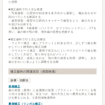
た状態
■矯正歯科で行う主な検査
・写真撮影：口腔内や顔全体を多方向から撮影し、噛み合わせや
顔のバランスを確認する
・歯型採取：模型や口腔内スキャナーで歯型をとり、歯の大きさ
や並びを分析する
・画像診断：X線撮影（パノラマ、セファロレントゲン）、CTを
用い、歯の根や顎の骨、埋伏歯の状態を把握する
■矯正歯科で行う主な治療法
・ワイヤー矯正：歯にブラケットと針金を付け、少しずつ歯を動
かしていく標準的な矯正治療
・マウスピース矯正：透明で目立ちにくいマウスピースで歯を動
かしていく方法で、取り外せるのがメリット
・小児矯正：成長に合わせ、顎の骨の成長を利用・誘導し、永久
歯がきれいに並ぶように調整する治療
矯正歯科の関連項目（病院検索）
診療・治療法
表側矯正
歯の表面（唇側）に金属製の装置（ブラケット・ワイヤー）を取
り付ける矯正方法。目立つが、他の方法と比べ費用を抑えて歯並
びを整えられる。※原則保険適用外
裏側矯正（リンガル矯正）