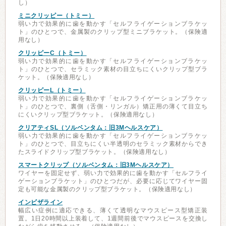
し）
ミニクリッピー（トミー）
弱い力で効果的に歯を動かす「セルフライゲーションブラケッ
ト」のひとつで、金属製のクリップ型ミニブラケット。（保険適
用なし）
クリッピーC（トミー）
弱い力で効果的に歯を動かす「セルフライゲーションブラケッ
ト」のひとつで、セラミック素材の目立ちにくいクリップ型ブラ
ケット。（保険適用なし）
クリッピーL（トミー）
弱い力で効果的に歯を動かす「セルフライゲーションブラケッ
ト」のひとつで、裏側（舌側・リンガル）矯正用の薄くて目立ち
にくいクリップ型ブラケット。（保険適用なし）
クリアティSL（ソルベンタム：旧3Mヘルスケア）
弱い力で効果的に歯を動かす「セルフライゲーションブラケッ
ト」のひとつで、目立ちにくい半透明のセラミック素材からでき
たスライドクリップ型ブラケット。（保険適用なし）
スマートクリップ（ソルベンタム：旧3Mヘルスケア）
ワイヤーを固定せず、弱い力で効果的に歯を動かす「セルフライ
ゲーションブラケット」のひとつだが、必要に応じてワイヤー固
定も可能な金属製のクリップ型ブラケット。（保険適用なし）
インビザライン
幅広い症例に適応できる、薄くて透明なマウスピース型矯正装
置。1日20時間以上装着して、1週間前後でマウスピースを交換し