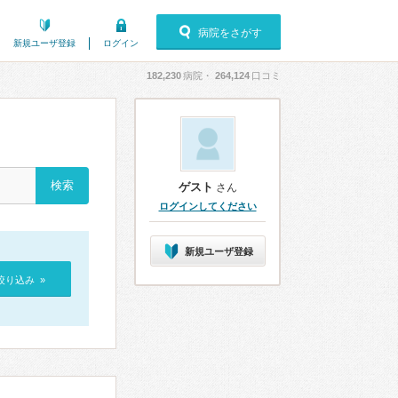
病院をさがす
新規ユーザ登録
ログイン
182,230
病院・
264,124
口コミ
ゲスト
さん
ログインしてください
新規ユーザ登録
絞り込み »