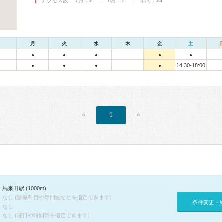
アクセス数 7月：
2
| 6月：
1
| 年間：
23
月
火
水
木
金
土
●
●
●
●
●
14:30-18:00
●
●
●
●
«
1
»
馬来田駅 (1000m)
なし (診療科目や専門医などを指定できます)
条件変更・
なし
なし (曜日や時間帯を指定できます)