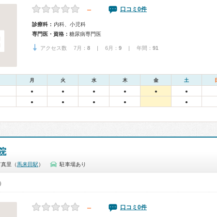
－
口コミ0件
診療科：
内科、小児科
専門医・資格：
糖尿病専門医
アクセス数 7月：
8
| 6月：
9
| 年間：
91
月
火
水
木
金
土
●
●
●
●
●
●
●
●
●
●
●
院
市真里（
馬来田駅
）
駐車場あり
0）
－
口コミ0件