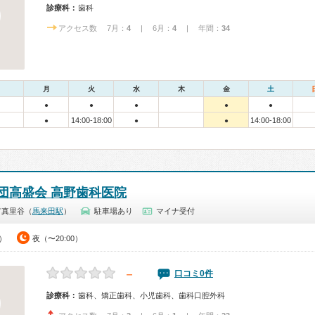
診療科：
歯科
アクセス数 7月：
4
| 6月：
4
| 年間：
34
月
火
水
木
金
土
●
●
●
●
●
14:00-18:00
14:00-18:00
●
●
●
団高盛会 高野歯科医院
市真里谷（
馬来田駅
）
駐車場あり
マイナ受付
0）
夜（〜20:00）
－
口コミ0件
診療科：
歯科、矯正歯科、小児歯科、歯科口腔外科