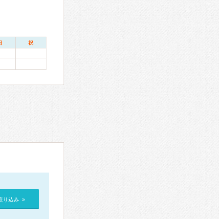
日
祝
絞り込み »