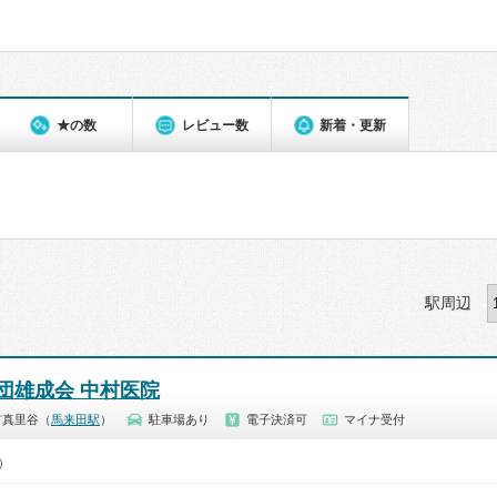
★の数
レビュー数
新着・更新
駅周辺
団雄成会 中村医院
市真里谷（
馬来田駅
）
駐車場あり
電子決済可
マイナ受付
0）