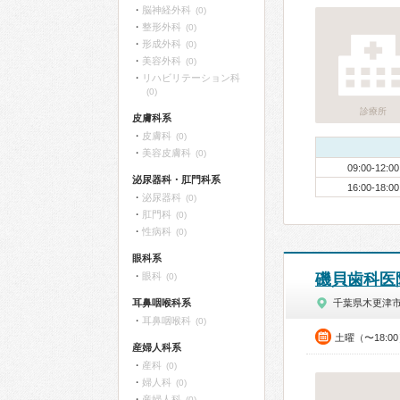
脳神経外科
(0)
整形外科
(0)
形成外科
(0)
美容外科
(0)
リハビリテーション科
(0)
診療所
皮膚科系
皮膚科
(0)
美容皮膚科
(0)
09:00-12:00
泌尿器科・肛門科系
16:00-18:00
泌尿器科
(0)
肛門科
(0)
性病科
(0)
眼科系
眼科
磯貝歯科医
(0)
耳鼻咽喉科系
千葉県木更津
耳鼻咽喉科
(0)
土曜（〜18:0
産婦人科系
産科
(0)
婦人科
(0)
産婦人科
(0)