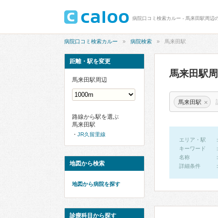
病院口コミ検索カルー - 馬来田駅周辺
病院口コミ検索カルー
病院検索
馬来田駅
距離・駅を変更
馬来田駅
馬来田駅周辺
×
馬来田駅
路線から駅を選ぶ
馬来田駅
JR久留里線
エリア・駅
キーワード
名称
地図から検索
詳細条件
地図から病院を探す
診療科目から探す