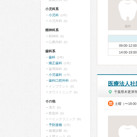
小児科系
小児科
(1件)
小児外科
(0)
歯科
精神科系
精神科
(0)
心療内科
(0)
09:00-12:00
歯科系
14:00-19:00
歯科
(2件)
矯正歯科
(1件)
歯周病科
(0)
小児歯科
(1件)
歯科口腔外科
(1件)
医療法人社
インプラント
(0)
千葉県木更津
ホワイトニング
(0)
その他
土曜（〜18:0
漢方
(0)
救急科
(0)
ペインクリニック
(0)
予防接種
(1件)
健康診断
(0)
人間ドック
(0)