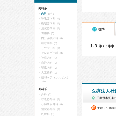
内科系
内科
(1件)
呼吸器内科
(0)
循環器内科
(0)
消化器内科
(0)
標準
胃腸科
(0)
内分泌代謝科
(0)
糖尿病科
(0)
1-3
件 / 3件中
リウマチ科
(0)
アレルギー科
(0)
神経内科
(0)
血液内科
(0)
腎臓内科
(0)
人工透析
(0)
緩和ケア（ホスピス）
(0)
外科系
医療法人社
外科
(0)
千葉県木更津
呼吸器外科
(0)
心臓血管外科
(0)
土曜（〜18:0
消化器外科
(0)
乳腺科
(0)