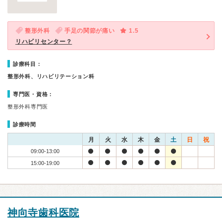
整形外科
手足の関節が痛い
1.5
リハビリセンター？
診療科目：
整形外科、リハビリテーション科
専門医・資格：
整形外科専門医
診療時間
月
火
水
木
金
土
日
祝
09:00-13:00
15:00-19:00
神向寺歯科医院