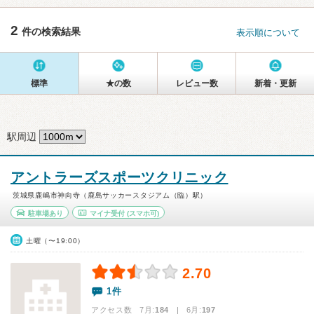
2
件の検索結果
表示順について
標準
★の数
レビュー数
新着・更新
駅周辺
アントラーズスポーツクリニック
茨城県鹿嶋市神向寺（鹿島サッカースタジアム（臨）駅）
駐車場あり
マイナ受付
(スマホ可)
土曜（〜19:00）
2.70
1件
アクセス数 7月:
184
| 6月:
197