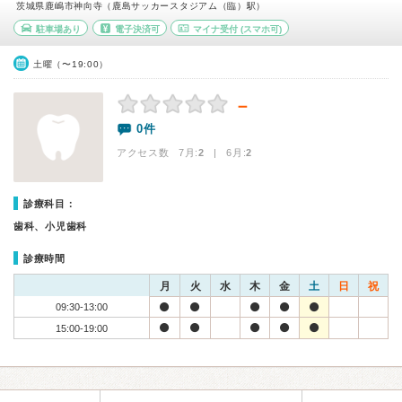
茨城県鹿嶋市神向寺（鹿島サッカースタジアム（臨）駅）
駐車場あり
電子決済可
マイナ受付
(スマホ可)
土曜（〜19:00）
－
0件
アクセス数 7月:
2
| 6月:
2
診療科目：
歯科、小児歯科
診療時間
月
火
水
木
金
土
日
祝
09:30-13:00
15:00-19:00