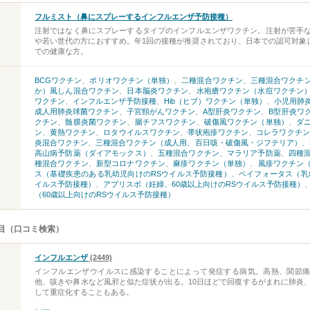
フルミスト（鼻にスプレーするインフルエンザ予防接種）
注射ではなく鼻にスプレーするタイプのインフルエンザワクチン。注射が苦手
や若い世代の方におすすめ。年1回の接種が推奨されており、日本での認可対象は
での健康な方。
BCGワクチン
、
ポリオワクチン（単独）
、
二種混合ワクチン
、
三種混合ワクチ
か）風しん混合ワクチン
、
日本脳炎ワクチン
、
水疱瘡ワクチン（水痘ワクチン
ワクチン
、
インフルエンザ予防接種
、
Hib（ヒブ）ワクチン（単独）
、
小児用肺
成人用肺炎球菌ワクチン
、
子宮頸がんワクチン
、
A型肝炎ワクチン
、
B型肝炎ワ
クチン
、
髄膜炎菌ワクチン
、
腸チフスワクチン
、
破傷風ワクチン（単独）
、
ダ
ン
、
黄熱ワクチン
、
ロタウイルスワクチン
、
帯状疱疹ワクチン
、
コレラワクチン
炎混合ワクチン
、
三種混合ワクチン（成人用、百日咳・破傷風・ジフテリア）
、
高山病予防薬（ダイアモックス）
、
五種混合ワクチン
、
マラリア予防薬
、
四種
種混合ワクチン
、
新型コロナワクチン
、
麻疹ワクチン（単独）
、
風疹ワクチン
ス（基礎疾患のある乳幼児向けのRSウイルス予防接種）
、
ベイフォータス（乳
イルス予防接種）
、
アブリスボ（妊婦、60歳以上向けのRSウイルス予防接種）
（60歳以上向けのRSウイルス予防接種）
目（口コミ検索）
インフルエンザ
(2449)
インフルエンザウイルスに感染することによって発症する病気。高熱、関節
他、咳きや鼻水など風邪と似た症状が出る。10日ほどで回復するがまれに肺炎
して重症化することもある。