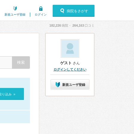
病院をさがす
新規ユーザ登録
ログイン
182,226
病院・
264,163
口コミ
ゲスト
さん
ログインしてください
新規ユーザ登録
絞り込み »