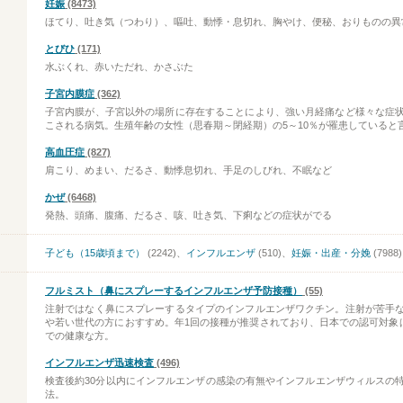
妊娠
(8473)
ほてり、吐き気（つわり）、嘔吐、動悸・息切れ、胸やけ、便秘、おりものの異
とびひ
(171)
水ぶくれ、赤いただれ、かさぶた
子宮内膜症
(362)
子宮内膜が、子宮以外の場所に存在することにより、強い月経痛など様々な症
こされる病気。生殖年齢の女性（思春期～閉経期）の5～10％が罹患していると
高血圧症
(827)
肩こり、めまい、だるさ、動悸息切れ、手足のしびれ、不眠など
かぜ
(6468)
発熱、頭痛、腹痛、だるさ、咳、吐き気、下痢などの症状がでる
子ども（15歳頃まで）
(2242)、
インフルエンザ
(510)、
妊娠・出産・分娩
(7988)
フルミスト（鼻にスプレーするインフルエンザ予防接種）
(55)
注射ではなく鼻にスプレーするタイプのインフルエンザワクチン。注射が苦手
や若い世代の方におすすめ。年1回の接種が推奨されており、日本での認可対象は
での健康な方。
インフルエンザ迅速検査
(496)
検査後約30分以内にインフルエンザの感染の有無やインフルエンザウィルスの
法。