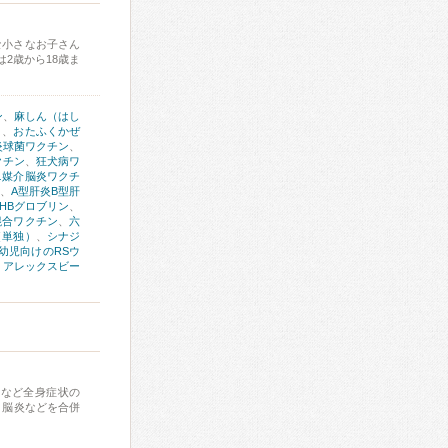
な小さなお子さん
2歳から18歳ま
ン
、
麻しん（はし
）
、
おたふくかぜ
炎球菌ワクチン
、
クチン
、
狂犬病ワ
ニ媒介脳炎ワクチ
、
A型肝炎B型肝
HBグロブリン
、
混合ワクチン
、
六
（単独）
、
シナジ
幼児向けのRSウ
、
アレックスビー
痛など全身症状の
、脳炎などを合併