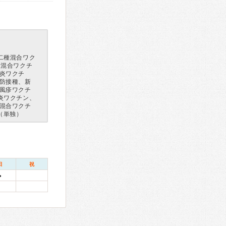
二種混合ワク
ん混合ワクチ
炎ワクチ
防接種、新
風疹ワクチ
炎ワクチン、
混合ワクチ
（単独）
日
祝
●