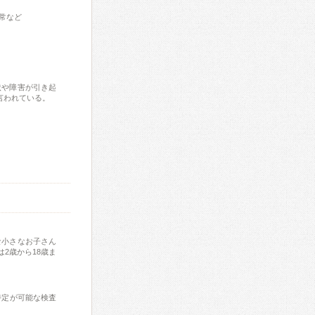
常など
状や障害が引き起
言われている。
な小さなお子さん
2歳から18歳ま
特定が可能な検査