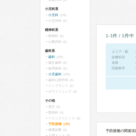
小児科系
小児科
(1件)
小児外科
(0)
精神科系
1-1件 / 1件中
精神科
(0)
心療内科
(0)
歯科系
エリア・駅
歯科
(2件)
診療科目
矯正歯科
名称
(0)
詳細条件
歯周病科
(0)
小児歯科
(2件)
歯科口腔外科
(0)
インプラント
(0)
ホワイトニング
(0)
その他
漢方
(0)
救急科
(0)
ペインクリニック
(0)
予防接種
(1件)
健康診断
(0)
予防接種の関連項
人間ドック
(0)