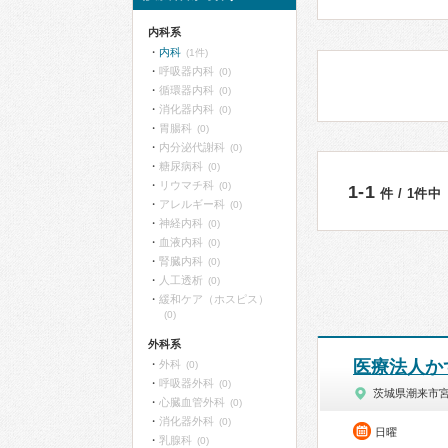
内科系
内科
(1件)
呼吸器内科
(0)
循環器内科
(0)
消化器内科
(0)
胃腸科
(0)
内分泌代謝科
(0)
糖尿病科
(0)
リウマチ科
(0)
1-1
件 / 1件中
アレルギー科
(0)
神経内科
(0)
血液内科
(0)
腎臓内科
(0)
人工透析
(0)
緩和ケア（ホスピス）
(0)
外科系
医療法人か
外科
(0)
呼吸器外科
(0)
茨城県潮来市
心臓血管外科
(0)
消化器外科
(0)
日曜
乳腺科
(0)