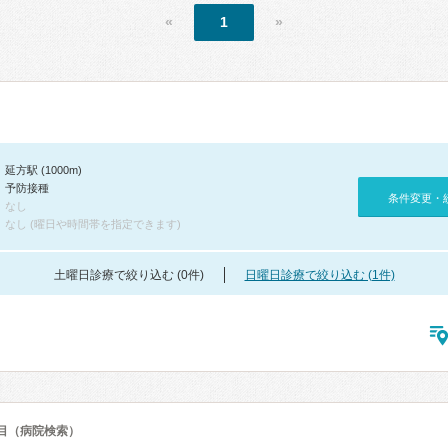
«
1
»
延方駅 (1000m)
予防接種
条件変更・
なし
なし (曜日や時間帯を指定できます)
土曜日診療で絞り込む (0件)
日曜日診療で絞り込む (1件)
目（病院検索）