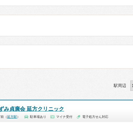
駅周辺
ずみ貞廣会 延方クリニック
宮前（
延方駅
）
駐車場あり
マイナ受付
電子処方せん対応