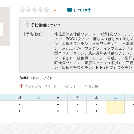
－
口コミ0件
予防接種について
【予防接種】
小児用肺炎球菌ワクチン、B型肝炎ワクチン、
チン、BCGワクチン、麻しん（はしか）風し
ン、水疱瘡ワクチン（水痘ワクチン）、日本脳
ン、おたふくかぜワクチン、インフルエンザ予
型コロナワクチン、成人用肺炎球菌ワクチン、
ン（単独）、破傷風ワクチン（単独）、A型肝
狂犬病ワクチン、麻疹ワクチン（単独）、三種
ン、四種混合ワクチン、Hib（ヒブ）ワクチン
診療科：
内科、小児科
アクセス数 7月：
6
| 6月：
3
| 年間：
58
月
火
水
木
金
土
●
●
●
●
●
●
●
●