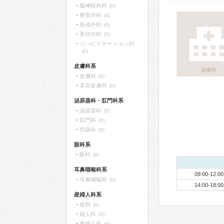
脳神経外科
(0)
整形外科
(0)
形成外科
(0)
美容外科
(0)
リハビリテーション科
(0)
皮膚科系
診療所
皮膚科
(0)
美容皮膚科
(0)
泌尿器科・肛門科系
泌尿器科
(0)
肛門科
(0)
性病科
(0)
眼科系
眼科
(0)
耳鼻咽喉科系
09:00-12:00
耳鼻咽喉科
(0)
14:00-18:00
産婦人科系
産科
(0)
婦人科
(0)
産婦人科
(0)