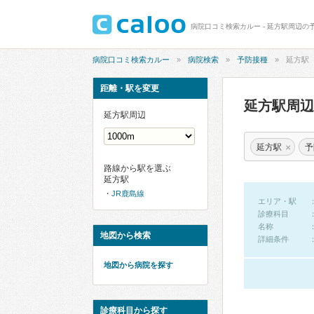
病院口コミ検索カルー - 延方駅周辺の
病院口コミ検索カルー
病院検索
予防接種
延方駅
距離・駅を変更
延方駅周
延方駅周辺
×
延方駅
予
路線から駅を選ぶ
延方駅
JR鹿島線
エリア・駅
診療科目
名称
地図から検索
詳細条件
地図から病院を探す
診療科目から探す