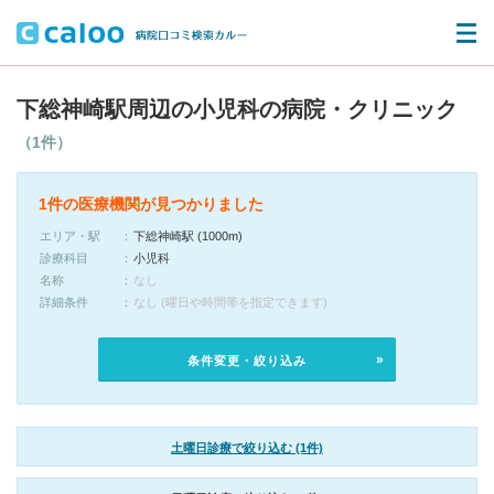
下総神崎駅周辺の小児科の病院・クリニック
（1件）
1件の医療機関が見つかりました
エリア・駅
下総神崎駅 (1000m)
診療科目
小児科
名称
なし
詳細条件
なし (曜日や時間帯を指定できます)
条件変更・絞り込み
土曜日診療で絞り込む (1件)