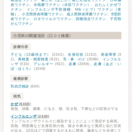
種混合ワクチン
、
麻しん（はしか）風しん混合ワクチン
、
日本脳
炎ワクチン
、
水疱瘡ワクチン（水痘ワクチン）
、
おたふくかぜワ
クチン
、
インフルエンザ予防接種
、
Hib（ヒブ）ワクチン（単
独）
、
小児用肺炎球菌ワクチン
、
成人用肺炎球菌ワクチン
、
B型肝
炎ワクチン
、
ロタウイルスワクチン
、
四種混合ワクチン
、
子宮頸
がんワクチン
小児科の関連項目（口コミ検索）
診療内容
子ども（15歳頃まで）
(2242)、
全身症状
(1162)、
発達障害
(3
2)、
再検査・精密検査
(915)、
耳・鼻・のど
(3098)、
インフルエ
ンザ
(510)、
アレルギー
(502)、
皮膚
(2069)、
皮膚（あざ・い
ぼ・ほくろ）
(1048)
健康診断
乳幼児検診
(604)
病気
かぜ
(6468)
発熱、頭痛、腹痛、だるさ、咳、吐き気、下痢などの症状がでる
インフルエンザ
(2449)
インフルエンザウイルスに感染することによって発症する病気。
高熱、関節痛など全身症状の他、咳きや鼻水など風邪と似た症状
が出る。10日ほどで回復するがまれに肺炎、脳炎などを合併して