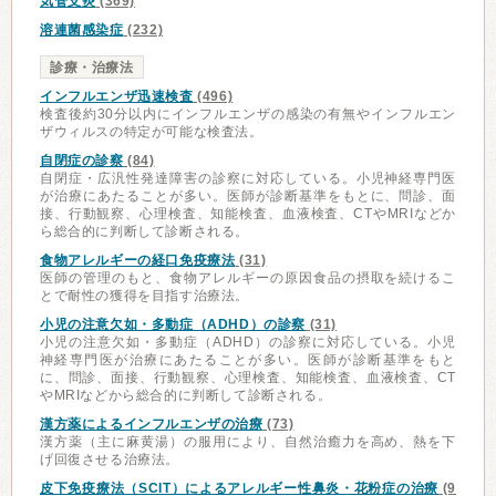
気管支炎
(369)
溶連菌感染症
(232)
診療・治療法
インフルエンザ迅速検査
(496)
検査後約30分以内にインフルエンザの感染の有無やインフルエン
ザウィルスの特定が可能な検査法。
自閉症の診察
(84)
自閉症・広汎性発達障害の診察に対応している。小児神経専門医
が治療にあたることが多い。医師が診断基準をもとに、問診、面
接、行動観察、心理検査、知能検査、血液検査、CTやMRIなどか
ら総合的に判断して診断される。
食物アレルギーの経口免疫療法
(31)
医師の管理のもと、食物アレルギーの原因食品の摂取を続けるこ
とで耐性の獲得を目指す治療法。
小児の注意欠如・多動症（ADHD）の診察
(31)
小児の注意欠如・多動症（ADHD）の診察に対応している。小児
神経専門医が治療にあたることが多い。医師が診断基準をもと
に、問診、面接、行動観察、心理検査、知能検査、血液検査、CT
やMRIなどから総合的に判断して診断される。
漢方薬によるインフルエンザの治療
(73)
漢方薬（主に麻黄湯）の服用により、自然治癒力を高め、熱を下
げ回復させる治療法。
皮下免疫療法（SCIT）によるアレルギー性鼻炎・花粉症の治療
(9