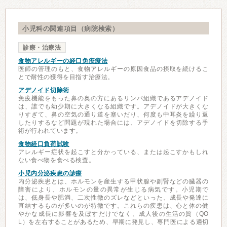
小児科の関連項目（病院検索）
診療・治療法
食物アレルギーの経口免疫療法
医師の管理のもと、食物アレルギーの原因食品の摂取を続けるこ
とで耐性の獲得を目指す治療法。
アデノイド切除術
免疫機能をもった鼻の奥の方にあるリンパ組織であるアデノイド
は、誰でも幼少期に大きくなる組織です。アデノイドが大きくな
りすぎて、鼻の空気の通り道を塞いだり、何度も中耳炎を繰り返
したりするなど問題が現れた場合には、アデノイドを切除する手
術が行われています。
食物経口負荷試験
アレルギー症状を起こすと分かっている、または起こすかもしれ
ない食べ物を食べる検査。
小児内分泌疾患の診療
内分泌疾患とは、ホルモンを産生する甲状腺や副腎などの臓器の
障害により、ホルモンの量の異常が生じる病気です。小児期で
は、低身長や肥満、二次性徴のズレなどといった、成長や発達に
直結するものが多いのが特徴です。これらの疾患は、心と体の健
やかな成長に影響を及ぼすだけでなく、成人後の生活の質（QO
L）を左右することがあるため、早期に発見し、専門医による適切