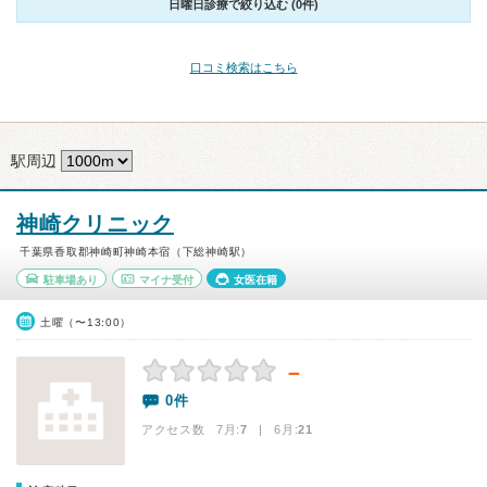
日曜日診療で絞り込む (0件)
口コミ検索はこちら
駅周辺
神崎クリニック
千葉県香取郡神崎町神崎本宿（下総神崎駅）
駐車場あり
マイナ受付
女医在籍
土曜（〜13:00）
－
0件
アクセス数 7月:
7
| 6月:
21