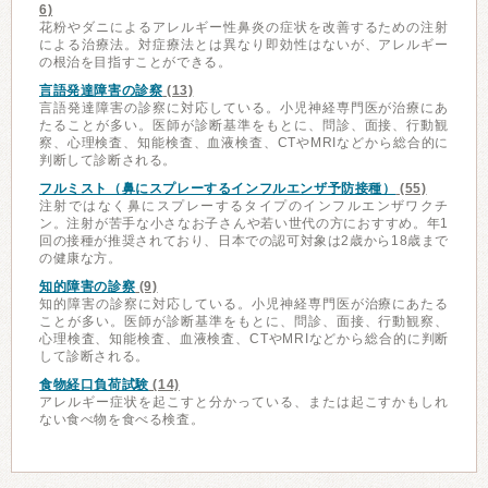
6)
花粉やダニによるアレルギー性鼻炎の症状を改善するための注射
による治療法。対症療法とは異なり即効性はないが、アレルギー
の根治を目指すことができる。
言語発達障害の診察
(13)
言語発達障害の診察に対応している。小児神経専門医が治療にあ
たることが多い。医師が診断基準をもとに、問診、面接、行動観
察、心理検査、知能検査、血液検査、CTやMRIなどから総合的に
判断して診断される。
フルミスト（鼻にスプレーするインフルエンザ予防接種）
(55)
注射ではなく鼻にスプレーするタイプのインフルエンザワクチ
ン。注射が苦手な小さなお子さんや若い世代の方におすすめ。年1
回の接種が推奨されており、日本での認可対象は2歳から18歳まで
の健康な方。
知的障害の診察
(9)
知的障害の診察に対応している。小児神経専門医が治療にあたる
ことが多い。医師が診断基準をもとに、問診、面接、行動観察、
心理検査、知能検査、血液検査、CTやMRIなどから総合的に判断
して診断される。
食物経口負荷試験
(14)
アレルギー症状を起こすと分かっている、または起こすかもしれ
ない食べ物を食べる検査。