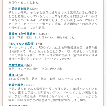
重症化することもある。
小児気管支喘息
(334)
子どもの喘息。そもそも空気の通り道である気管支が常に炎症を
起こし敏感となっているため、正常な気道なら問題ないダニやほ
こりなどのアレルギーの刺激でも痰、ひどい咳き込み、呼吸時に
ゼイゼイ・ヒューヒュー音がする喘鳴、呼吸困難などの喘息発作
が慢性的に出てしまう病気。
胃腸炎（急性胃腸炎）
(1027)
腹痛、下痢、嘔吐、吐き気を伴い、発熱を生じる
RSウイルス感染症
(174)
秋～冬にかけて多い、RSウイルスによる呼吸器感染症。好発年齢
は2歳以下で、鼻水から始まることが多く、咳・発熱といった風邪
に似た症状が現れる。生後6ヵ月未満の感染は、急性細気管支炎や
肺炎など重症化しやすい。未だワクチンはない。
突発性発疹
(161)
高熱、リンパ節の腫れ、全身に赤い発疹
肺炎
(473)
38-39度の発熱、悪寒、胸痛、動悸、咳などがみられる
気管支喘息
(1103)
空気の通り道である気管支が常に炎症を起こし敏感となっている
ため、正常な気道なら問題ないアレルギーなど少しの刺激でも
痰、ひどい咳き込み、呼吸時にゼイゼイ・ヒューヒュー音がする
喘鳴、呼吸困難などの喘息発作が慢性的に出てしまう病気。