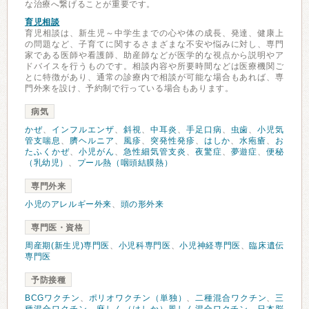
な治療へ繋げることが重要です。
育児相談
育児相談は、新生児～中学生までの心や体の成長、発達、健康上
の問題など、子育てに関するさまざまな不安や悩みに対し、専門
家である医師や看護師、助産師などが医学的な視点から説明やア
ドバイスを行うものです。相談内容や所要時間などは医療機関ご
とに特徴があり、通常の診療内で相談が可能な場合もあれば、専
門外来を設け、予約制で行っている場合もあります。
病気
かぜ
、
インフルエンザ
、
斜視
、
中耳炎
、
手足口病
、
虫歯
、
小児気
管支喘息
、
臍ヘルニア
、
風疹
、
突発性発疹
、
はしか
、
水疱瘡
、
お
たふくかぜ
、
小児がん
、
急性細気管支炎
、
夜驚症
、
夢遊症
、
便秘
（乳幼児）
、
プール熱（咽頭結膜熱）
専門外来
小児のアレルギー外来
、
頭の形外来
専門医・資格
周産期(新生児)専門医
、
小児科専門医
、
小児神経専門医
、
臨床遺伝
専門医
予防接種
BCGワクチン
、
ポリオワクチン（単独）
、
二種混合ワクチン
、
三