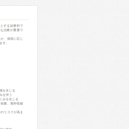
門とする診療科で
切な治療が重要で
ほか、病状に応じ
ます。
感を生じる
みを伴う
くみを生じる
、徐脈、期外収縮
中のリスクが高ま