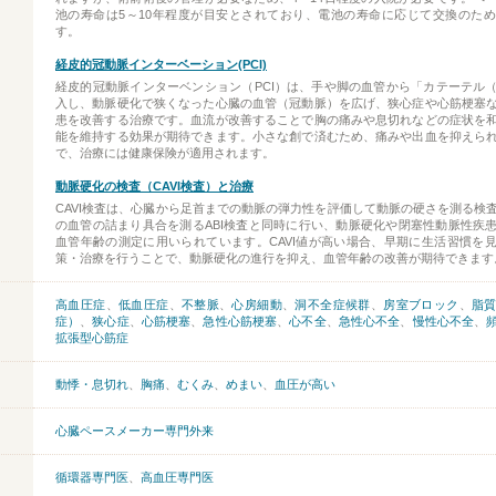
池の寿命は5～10年程度が目安とされており、電池の寿命に応じて交換のた
す。
経皮的冠動脈インターベーション(PCI)
経皮的冠動脈インターベンション（PCI）は、手や脚の血管から「カテーテル
入し、動脈硬化で狭くなった心臓の血管（冠動脈）を広げ、狭心症や心筋梗塞
患を改善する治療です。血流が改善することで胸の痛みや息切れなどの症状を
能を維持する効果が期待できます。小さな創で済むため、痛みや出血を抑えら
で、治療には健康保険が適用されます。
動脈硬化の検査（CAVI検査）と治療
CAVI検査は、心臓から足首までの動脈の弾力性を評価して動脈の硬さを測る検
の血管の詰まり具合を測るABI検査と同時に行い、動脈硬化や閉塞性動脈性疾
血管年齢の測定に用いられています。CAVI値が高い場合、早期に生活習慣を
策・治療を行うことで、動脈硬化の進行を抑え、血管年齢の改善が期待できます
高血圧症
、
低血圧症
、
不整脈
、
心房細動
、
洞不全症候群
、
房室ブロック
、
脂
症）
、
狭心症
、
心筋梗塞
、
急性心筋梗塞
、
心不全
、
急性心不全
、
慢性心不全
、
拡張型心筋症
動悸・息切れ
、
胸痛
、
むくみ
、
めまい
、
血圧が高い
心臓ペースメーカー専門外来
循環器専門医
、
高血圧専門医