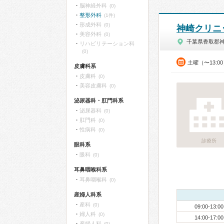
脳神経外科
(0)
整形外科
(1件)
形成外科
(0)
神崎クリニ
美容外科
(0)
千葉県香取郡
リハビリテーション科
(0)
土曜（〜13:0
皮膚科系
皮膚科
(0)
美容皮膚科
(0)
泌尿器科・肛門科系
泌尿器科
(0)
肛門科
(0)
性病科
(0)
診療所
眼科系
眼科
(0)
耳鼻咽喉科系
耳鼻咽喉科
(0)
産婦人科系
産科
(0)
09:00-13:00
婦人科
(0)
14:00-17:00
産婦人科
(0)