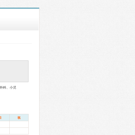
外科、小児
日
祝