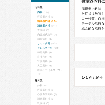
循環器内科
内科系
循環器内科は、
内科
(1件)
た症状は放置し
呼吸器内科
(0)
コー検査、血圧
循環器内科
(1件)
テーテル治療な
消化器内科
(1件)
総合的な治療を
胃腸科
(0)
内分泌代謝科
(0)
糖尿病科
(0)
リウマチ科
(1件)
アレルギー科
(1件)
神経内科
(0)
血液内科
(0)
腎臓内科
(0)
人工透析
(0)
緩和ケア（ホスピス）
(0)
1-1
件 / 1件中
外科系
外科
(0)
呼吸器外科
(0)
心臓血管外科
(0)
消化器外科
(0)
乳腺科
(0)