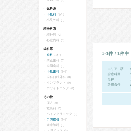
小児科系
小児科
(1件)
小児外科
(0)
精神科系
精神科
(0)
心療内科
(0)
歯科系
1-1件 / 1件中
歯科
(1件)
矯正歯科
(0)
歯周病科
(0)
エリア・駅
小児歯科
(1件)
診療科目
歯科口腔外科
(0)
名称
インプラント
(0)
詳細条件
ホワイトニング
(0)
その他
漢方
(0)
救急科
(0)
ペインクリニック
(0)
予防接種
(1件)
健康診断
(0)
人間ドック
(0)