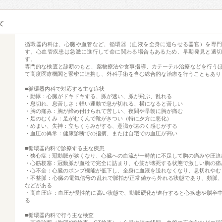
て
循環器内科は、心臓や血管など、循環器（血液を全身に巡らせる器官）を専
す。心血管疾患は急激に進行して命に関わる場合もあるため、早期発見と適
す。
専門的な検査と診断のもと、薬物療法や食事指導、カテーテル治療などを行う
て高度医療機関と緊密に連携し、外科手術を含む総合的な治療を行うこともあり
■循環器内科で対応する主な症状
・動悸：心臓がドキドキする、脈が速い、脈が飛ぶ、乱れる
・息切れ、息苦しさ：軽い運動で息が切れる、横になると苦しい
・胸の痛み：胸が締め付けられて苦しい、夜間や早朝に胸が痛む
・足のむくみ：足がむくんで靴がきつい（特に夕方に悪化）
・めまい、失神：立ちくらみがする、意識が遠のく感じがする
・血圧の異常：健康診断での指摘、または自宅での血圧が高い
■循環器内科で診療する主な疾患
・狭心症：冠動脈が狭くなり、心臓への血流が一時的に不足して胸の痛みや圧迫
・心筋梗塞：冠動脈が血栓で完全に詰まり、心筋が壊死する状態で激しい胸の痛
・心不全：心臓のポンプ機能が低下し、全身に血液を送れなくなり、息切れやむ
・不整脈：心臓の電気信号の乱れで脈拍が正常値から外れる状態であり、頻脈
などがある
・高血圧症：血圧が慢性的に高い状態で、動脈硬化が進行すると心疾患や脳卒
る
■循環器内科で行う主な検査