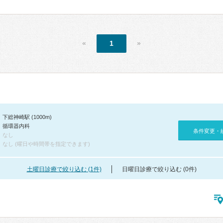
«
1
»
下総神崎駅 (1000m)
循環器内科
条件変更・
なし
なし (曜日や時間帯を指定できます)
土曜日診療で絞り込む (1件)
日曜日診療で絞り込む (0件)