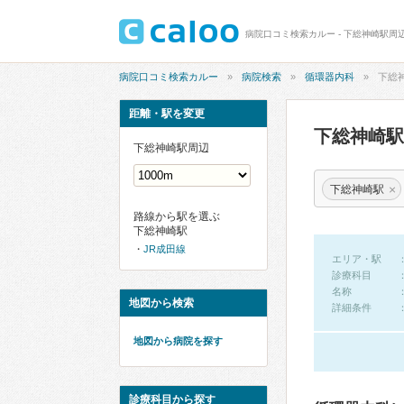
病院口コミ検索カルー - 下総神崎駅周
病院口コミ検索カルー
病院検索
循環器内科
下総
距離・駅を変更
下総神崎
下総神崎駅周辺
×
下総神崎駅
路線から駅を選ぶ
下総神崎駅
JR成田線
エリア・駅
診療科目
名称
地図から検索
詳細条件
地図から病院を探す
診療科目から探す