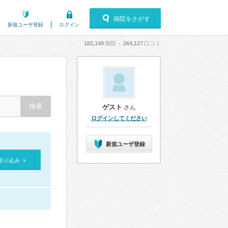
病院をさがす
新規ユーザ登録
ログイン
182,148
病院・
264,127
口コミ
ゲスト
さん
ログインしてください
新規ユーザ登録
絞り込み »