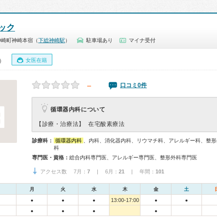
ック
神崎町神崎本宿（
下総神崎駅
）
駐車場あり
マイナ受付
女医在籍
0）
－
口コミ0件
循環器内科について
【診療・治療法】
在宅酸素療法
診療科：
循環器内科
、内科、消化器内科、リウマチ科、アレルギー科、整形
科
専門医・資格：
総合内科専門医、アレルギー専門医、整形外科専門医
アクセス数 7月：
7
| 6月：
21
| 年間：
101
月
火
水
木
金
土
13:00-17:00
●
●
●
●
●
●
●
●
●