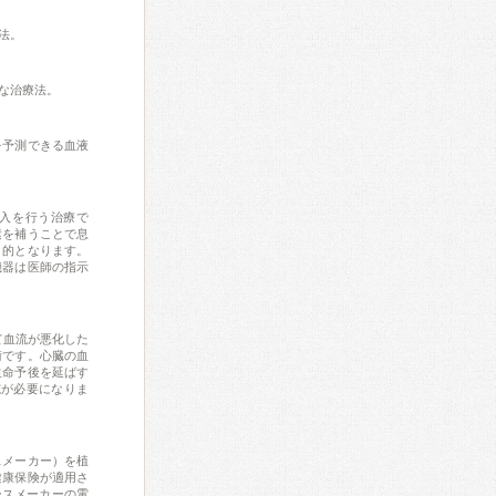
法。
な治療法。
を予測できる血液
素吸入を行う治療で
素を補うことで息
目的となります。
機器は医師の指示
によって血流が悪化した
術です。心臓の血
生命予後を延ばす
院が必要になりま
スメーカー）を植
健康保険が適用さ
ースメーカーの電