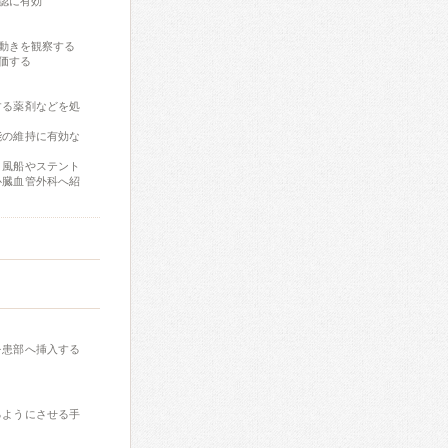
認に有効
動きを観察する
評価する
する薬剤などを処
能の維持に有効な
、風船やステント
心臓血管外科へ紹
を患部へ挿入する
るようにさせる手