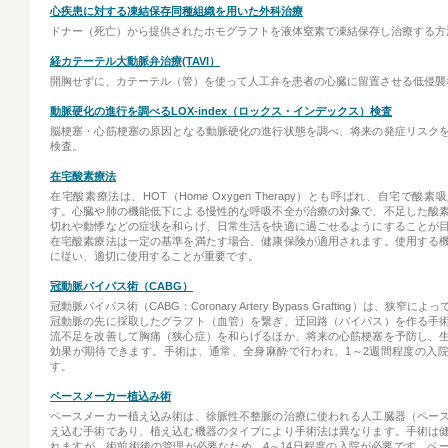
心疾患に対する凍結保存同種組織を用いた外科治療
ドナー（死亡）から提供されたホモグラフトを液体窒素で凍結保存し治療する方
経カテーテル大動脈弁治療(TAVI）
開胸せずに、カテーテル（管）を使って人工弁を患者の心臓に留置させる低侵襲
動脈硬化の進行を調べるLOX-index（ロックス・インデックス）検査
脳梗塞・心筋梗塞の原因となる動脈硬化の進行状態を調べ、将来の発症リスク
検査。
在宅酸素療法
在宅酸素療法は、HOT（Home Oxygen Therapy）とも呼ばれ、自宅で酸
す。心臓や肺の機能低下による慢性的な呼吸不全が治療の対象で、不足した酸
切れや動悸などの症状を和らげ、日常生活を快適に過ごせるようにすることが
在宅酸素療法は一定の基準を満たす場合、健康保険が適用されます。使用する
に従い、適切に使用することが重要です。
冠動脈バイパス術（CABG）
冠動脈バイパス術（CABG：Coronary Artery Bypass Grafting）は、狭窄
冠動脈の先に採取したグラフト（血管）を繋ぎ、迂回路（バイパス）を作る手
流不足を改善して胸痛（狭心症）を和らげるほか、将来の心筋梗塞を予防し、
効果が期待できます。手術は、通常、全身麻酔で行われ、1～2週間程度の入
す。
ペースメーカー植込み術
ペースメーカー植え込み術は、徐脈性不整脈の治療に使われる人工臓器（ペー
え込む手術であり、植え込む機器のタイプにより手術法は異なります。手術は
れますが、術前術後の管理が必要なため、4～14日程度の入院が必要です。ペ