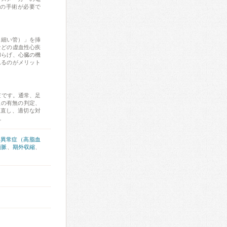
めの手術が必要で
（細い管）」を挿
などの虚血性心疾
和らげ、心臓の機
れるのがメリット
査です。通常、足
患の有無の判定、
見直し、適切な対
。
質異常症（高脂血
頻脈
、
期外収縮
、