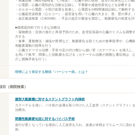
・画像診断（胸部X線検査、CT検査）：心臓や肺の状態、血管の石灰化などの確
・心電図：心臓の電気的な活動を記録し、不整脈や虚血性変化などを診断する
・ホルター心電図：小型の装置を装着し、心電図を24時間連続記録して解析する
・心臓超音波検査（心エコー）：超音波を用いて心臓の大きさ、形、壁の厚さ、
・血圧脈波検査（CAVI/ABI）：手足の血圧や脈波を測定し、動脈硬化の程度を
■循環器内科で行う主な治療法
・薬物療法：症状の進行と再発予防のため、血管拡張薬や心臓のリズムを調整
方する
・食事、運動療法：減塩や禁煙など、動脈硬化を防ぐための食事指導や、心機
有酸素運動の指導を行う
・心臓カテーテル治療：手首や足の付け根から細い管（カテーテル）を挿入し
を用いて狭窄、閉塞した冠動脈を広げる（カテーテル治療が困難な重症例は、
介し開胸手術を行う）
喫煙により発症する難病『バージャー病』とは？
項目（病院検索）
腹部大動脈瘤に対するステントグラフト内挿術
カテーテルを使い、バネ状の金属を取り付けた人工血管（ステントグラフト）
治療法。
閉塞性動脈硬化症に対するバイパス手術
血行が悪くなっている場合に人工血管を入れ、血液が末梢までスムーズに流れ
術。