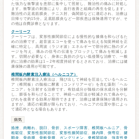
た強力な衝撃波を患部に集中して照射し、難治性の痛みに対処し
ます。衝撃波の刺激により、血行改善と組織の再生を促します。
難治性の足底筋膜炎、テニス肘、偽関節などに適応され、治療は
日帰りで約15分。足底筋膜炎など一部疾患は保険適用ですが、そ
の他は自費診療となります。
クーリーフ
クーリーフは、変形性膝関節症による慢性的な膝痛を和らげるた
めの治療です。超音波エコーを使って痛みを伝える知覚神経を正
確に特定し、高周波（ラジオ波）エネルギーで部分的に熱のダメ
ージを与え、痛みの信号の伝達をブロックして痛みを軽減しま
す。切開が必要なく、身体に負担の少ない低侵襲な治療で、一般
的に治療の効果は1～2年程度持続するとされており、治療には健
康保険の適用が可能です。
椎間板内酵素注入療法（ヘルニコア）
椎間板内酵素注入療法は、飛び出して神経を圧迫しているヘルニ
ア（椎間板）の髄核に酵素（コンドリアーゼ）を含む薬剤「ヘル
ニコア」を注射する治療です。有効成分が髄核の保水成分を分解
し、膨張を和らげることで、神経への圧迫が軽減されて痛みやし
びれを改善する効果が期待できます。治療は健康保険が適用され
ますが、適応の範囲が限られており、ヘルニアの位置や形によっ
て適応外となる場合もあります。
病気
捻挫
、
肉離れ
、
脱臼
、
骨折
、
スポーツ障害
、
椎間板ヘルニア
、
骨
粗鬆症
、
変形性股関節症
、
変形性膝関節症
、
膝内障
、
側弯症
、
腱
鞘炎
、
骨肉腫
、
骨軟骨腫
、
ガングリオン
、
脊椎関節炎
、
強直性脊