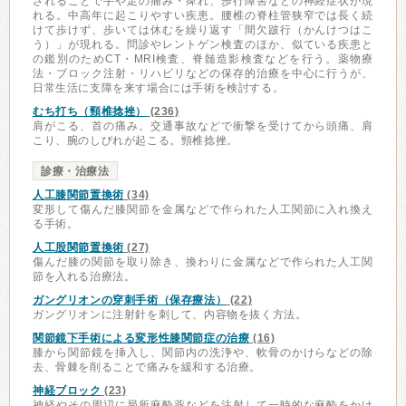
されることで手や足の痛み・痺れ、歩行障害などの神経症状が現
れる。中高年に起こりやすい疾患。腰椎の脊柱管狭窄では長く続
けて歩けず、歩いては休むを繰り返す「間欠跛行（かんけつはこ
う）」が現れる。問診やレントゲン検査のほか、似ている疾患と
の鑑別のためCT・MRI検査、脊髄造影検査などを行う。薬物療
法・ブロック注射・リハビリなどの保存的治療を中心に行うが、
日常生活に支障を来す場合には手術を検討する。
むち打ち（頸椎捻挫）
(236)
肩がこる、首の痛み。交通事故などで衝撃を受けてから頭痛、肩
こり、腕のしびれが起こる。頸椎捻挫。
診療・治療法
人工膝関節置換術
(34)
変形して傷んだ膝関節を金属などで作られた人工関節に入れ換え
る手術。
人工股関節置換術
(27)
傷んだ膝の関節を取り除き、換わりに金属などで作られた人工関
節を入れる治療法。
ガングリオンの穿刺手術（保存療法）
(22)
ガングリオンに注射針を刺して、内容物を抜く方法。
関節鏡下手術による変形性膝関節症の治療
(16)
膝から関節鏡を挿入し、関節内の洗浄や、軟骨のかけらなどの除
去、骨棘を削ることで痛みを緩和する治療。
神経ブロック
(23)
神経やその周辺に局所麻酔薬などを注射して一時的な麻酔をかけ