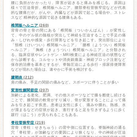
腰に負担がかかったり、障害が起きると痛みを感じる。 原因は
様々で圧迫骨折、椎間板ヘルニア、腰部脊柱管狭窄症などが代表
的な腰痛だが、がんや、内臓などが原因で起こる場合や、ストレ
スなど 精神的な原因で起きる腰痛もある。
椎間板ヘルニア
(260)
背骨の骨と骨の間にある「椎間板（ついかんばん）」が変性し
て、中のゲル状の髄核が突出して神経を圧迫することで手足の痛
み・しびれや感覚・歩行障害などを引き起こす。突出部位により
「頸椎（けいつい）椎間板ヘルニア」「腰椎（ようつい）椎間板
ヘルニア」「胸椎（きょうつい）椎間板ヘルニア」と分類され
る。臨床症状やレントゲン・MRI検査による神経圧迫の状態など
から診断する。コルセットや消炎鎮痛薬・神経ブロック注射など
保存的治療を基本とするが、脊髄圧迫による歩行・排尿排便障害
などが現れた場合は、速やかに手術を検討する。
腱鞘炎
(212)
肩の痛み、手足の関節の痛みなど。スポーツに伴うことが多い
変形性膝関節症
(207)
加齢による老化、肥満、その他スポーツなどで膝を酷使し続ける
ことで、膝関節の軟骨がすり減り、骨が変形することによって痛
みを引き起こす疾患。患者は女性に多く、痛みや腫れ、熱感、水
が溜まるなどの症状が起き、進行すると足を引きずるように歩く
跛行（はこう）が見られることもある。
脊柱管狭窄症
(219)
背骨（脊柱：せきちゅう）の背中側に位置する、脊髄神経の通る
穴「脊柱管」が加齢などの要因により狭くなり、中の神経が圧迫