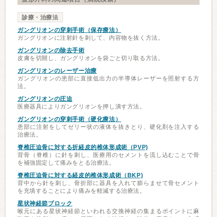
診療・治療法
ガングリオンの穿刺手術（保存療法）
ガングリオンに注射針を刺して、内容物を抜く方法。
ガングリオンの除去手術
皮膚を切開し、ガングリオンを袋ごと切り取る方法。
ガングリオンのレーザー治療
ガングリオンの患部に直接低出力の半導体レーザーを照射する方
法。
ガングリオンの圧迫
医療器具によりガングリオンを押し潰す方法。
ガングリオンの穿刺手術（硬化療法）
患部に注射をしてゼリー状の液体を抜きとり、硬化剤を注入する
治療法。
脊椎圧迫骨に対する折経皮的椎体形成術（PVP)
背骨（脊椎）に針を刺し、医療用のセメントを流し込むことで骨
を補強固定して痛みをとる治療法。
脊椎圧迫骨に対する経皮的椎体形成術（BKP)
背中から針を刺し、骨折部に器具を入れて膨らませて骨セメント
を充填することにより痛みを軽減する治療法。
星状神経節ブロック
喉元にある星状神経節といわれる交換神経の集まるポイントに麻