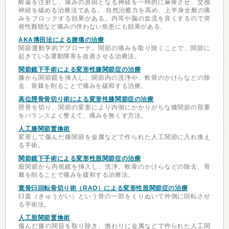
酔薬を注射し、痛みの原因となる神経を一時的に麻痺させ、交感
神経を緩める治療法である。 自然治癒力を高め、上半身全般の痛
みをブロックする効果がある。内耳や脳の血流を良くするので突
発性難聴など痛みの伴わない疾患にも効果がある。
AKA博田法による腰痛の治療
関節運動学的アプローチ。関節の痛みを取り除くことで、関節に
起きている運動障害を改善させる治療法。
関節鏡下手術による変形性膝関節症の治療
膝から関節鏡を挿入し、関節内の洗浄や、軟骨のかけらなどの除
去、骨棘を削ることで痛みを緩和する治療。
高位脛骨骨切り術による変形性膝関節症の治療
脛骨を切り、関節の変形により内側にかかりがちな膝関節の荷重
をバランスよく整えて、痛みを無くす方法。
人工膝関節置換術
変形して傷んだ膝関節を金属などで作られた人工関節に入れ換え
る手術。
関節鏡下手術による変形性股関節症の治療
股関節から内視鏡を挿入し、洗浄、軟骨のかけらなどの除去、骨
棘を削ることで痛みを緩和する治療法。
寛骨臼回転骨切り術（RAO）による変形性股関節症の治療
臼蓋（きゅうがい）という骨の一部をくりぬいて外側に回転させ
る手術法。
人工股関節置換術
傷んだ膝の関節を取り除き、換わりに金属などで作られた人工関