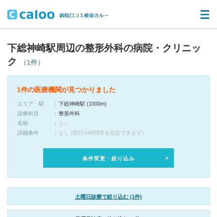
下総神崎駅周辺の整形外科の病院・クリニッ
ク
（1件）
1件の医療機関が見つかりました
エリア・駅
下総神崎駅 (1000m)
診療科目
整形外科
名称
なし
詳細条件
なし (曜日や時間帯を指定できます)
条件変更・絞り込み
土曜日診療で絞り込む (1件)