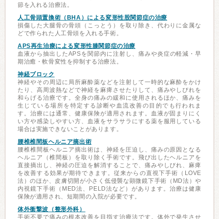
節を入れる治療法。
人工骨頭置換術（BHA）による変形性股関節症の治療
損傷した大腿骨の骨頭（こっとう）を取り除き、代わりに金属な
どで作られた人工骨頭を入れる手術。
APS再生治療による変形性膝関節症の治療
血液から抽出したAPSを関節内に注射し、痛みや炎症の軽減・早
期治癒・軟骨変性を抑制する治療法。
神経ブロック
神経やその周辺に局所麻酔薬などを注射して一時的な麻酔をかけ
たり、高周波熱などで神経を麻痺させたりして、痛みやしびれを
和らげる治療です。全身の痛みの緩和に使用されるほか、痛みを
生じている場所を特定する診断や血流改善の目的でも行われま
す。治療には通常、健康保険が適用されます。血液が固まりにく
い方や感染しやすい方、血液をサラサラにする薬を服用している
場合は実施できないことがあります。
腰椎椎間板ヘルニア摘出術
腰椎椎間板ヘルニア摘出術は、神経を圧迫し、痛みの原因となる
ヘルニア（椎間板）を取り除く手術です。飛び出したヘルニアを
直接摘出し、神経の圧迫を解消することで、痛みやしびれ、麻痺
を改善する効果が期待できます。従来からの直視下手術（LOVE
法）のほか、皮膚切開が小さく低侵襲な顕微鏡下手術（MD法）や
内視鏡下手術（MED法、PELD法など）があります。治療は健康
保険が適用され、短期間の入院が必要です。
体外衝撃波（整形外科）
手術不要で痛みの根本改善を目指す治療法です。体外で発生させ