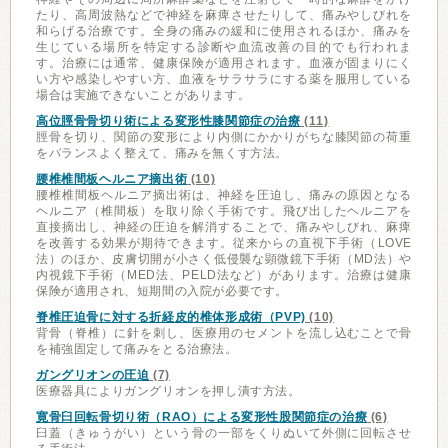
たり、高周波熱などで神経を麻痺させたりして、痛みやしびれを
和らげる治療です。全身の痛みの緩和に使用されるほか、痛みを
生じている場所を特定する診断や血流改善の目的でも行われま
す。治療には通常、健康保険が適用されます。血液が固まりにく
い方や感染しやすい方、血液をサラサラにする薬を服用している
場合は実施できないことがあります。
高位脛骨骨切り術による変形性膝関節症の治療
(11)
脛骨を切り、関節の変形により内側にかかりがちな膝関節の荷重
をバランスよく整えて、痛みを無くす方法。
腰椎椎間板ヘルニア摘出術
(10)
腰椎椎間板ヘルニア摘出術は、神経を圧迫し、痛みの原因となる
ヘルニア（椎間板）を取り除く手術です。飛び出したヘルニアを
直接摘出し、神経の圧迫を解消することで、痛みやしびれ、麻痺
を改善する効果が期待できます。従来からの直視下手術（LOVE
法）のほか、皮膚切開が小さく低侵襲な顕微鏡下手術（MD法）や
内視鏡下手術（MED法、PELD法など）があります。治療は健康
保険が適用され、短期間の入院が必要です。
脊椎圧迫骨に対する折経皮的椎体形成術（PVP)
(10)
背骨（脊椎）に針を刺し、医療用のセメントを流し込むことで骨
を補強固定して痛みをとる治療法。
ガングリオンの圧迫
(7)
医療器具によりガングリオンを押し潰す方法。
寛骨臼回転骨切り術（RAO）による変形性股関節症の治療
(6)
臼蓋（きゅうがい）という骨の一部をくりぬいて外側に回転させ