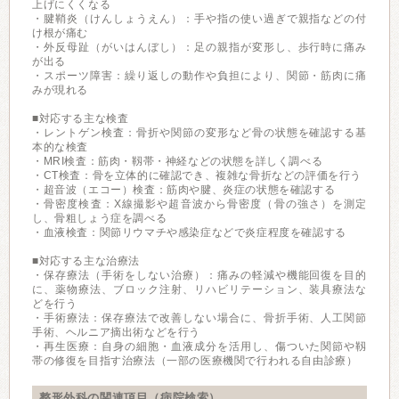
上げにくくなる
・腱鞘炎（けんしょうえん）：手や指の使い過ぎで親指などの付
け根が痛む
・外反母趾（がいはんぼし）：足の親指が変形し、歩行時に痛み
が出る
・スポーツ障害：繰り返しの動作や負担により、関節・筋肉に痛
みが現れる
■対応する主な検査
・レントゲン検査：骨折や関節の変形など骨の状態を確認する基
本的な検査
・MRI検査：筋肉・靱帯・神経などの状態を詳しく調べる
・CT検査：骨を立体的に確認でき、複雑な骨折などの評価を行う
・超音波（エコー）検査：筋肉や腱、炎症の状態を確認する
・骨密度検査：X線撮影や超音波から骨密度（骨の強さ）を測定
し、骨粗しょう症を調べる
・血液検査：関節リウマチや感染症などで炎症程度を確認する
■対応する主な治療法
・保存療法（手術をしない治療）：痛みの軽減や機能回復を目的
に、薬物療法、ブロック注射、リハビリテーション、装具療法な
どを行う
・手術療法：保存療法で改善しない場合に、骨折手術、人工関節
手術、ヘルニア摘出術などを行う
・再生医療：自身の細胞・血液成分を活用し、傷ついた関節や靱
帯の修復を目指す治療法（一部の医療機関で行われる自由診療）
整形外科の関連項目（病院検索）