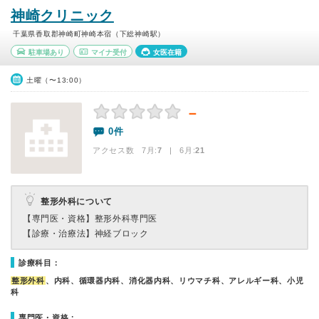
神崎クリニック
千葉県香取郡神崎町神崎本宿（下総神崎駅）
駐車場あり
マイナ受付
女医在籍
土曜（〜13:00）
－
0件
アクセス数 7月:
7
| 6月:
21
整形外科について
【専門医・資格】
整形外科専門医
【診療・治療法】
神経ブロック
診療科目：
整形外科
、内科、循環器内科、消化器内科、リウマチ科、アレルギー科、小児
科
専門医・資格：