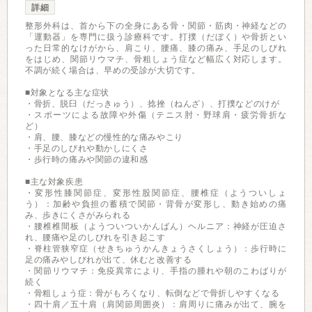
詳細
整形外科は、首から下の全身にある骨・関節・筋肉・神経などの
「運動器」を専門に扱う診療科です。打撲（だぼく）や骨折とい
った日常的なけがから、肩こり、腰痛、膝の痛み、手足のしびれ
をはじめ、関節リウマチ、骨粗しょう症など幅広く対応します。
不調が続く場合は、早めの受診が大切です。
■対象となる主な症状
・骨折、脱臼（だっきゅう）、捻挫（ねんざ）、打撲などのけが
・スポーツによる故障や外傷（テニス肘・野球肩・疲労骨折な
ど）
・肩、腰、膝などの慢性的な痛みやこり
・手足のしびれや動かしにくさ
・歩行時の痛みや関節の違和感
■主な対象疾患
・変形性膝関節症、変形性股関節症、腰椎症（ようついしょ
う）：加齢や負担の蓄積で関節・背骨が変形し、動き始めの痛
み、歩きにくさがみられる
・腰椎椎間板（ようついついかんばん）ヘルニア：神経が圧迫さ
れ、腰痛や足のしびれを引き起こす
・脊柱管狭窄症（せきちゅうかんきょうさくしょう）：歩行時に
足の痛みやしびれが出て、休むと改善する
・関節リウマチ：免疫異常により、手指の腫れや朝のこわばりが
続く
・骨粗しょう症：骨がもろくなり、転倒などで骨折しやすくなる
・四十肩／五十肩（肩関節周囲炎）：肩周りに痛みが出て、腕を