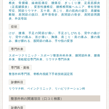
椎炎
、
骨腫瘍
、
線維筋痛症
、
腰痛症
、
ぎっくり腰
、
足底筋膜炎
（足底腱膜炎）
、
変形性腰椎症
、
腰椎椎間板ヘルニア
、
脊柱管狭
窄症
、
関節リウマチ
、
五十肩
、
肩こり
、
肩の筋肉の疲労
、
肩腱板
断裂
、
肩関節の脱臼
、
肩甲骨骨折
、
肩関節の骨折
、
肩関節周囲
炎
、
外反母趾
症状
けが
、
腰痛
、
手足の関節が痛い
、
手足がしびれる
、
背中の曲が
り
、
背中の痛み
、
首が痛い
、
胸痛
、
肩こり・肩の痛み
、
膝の痛
み
、
膝が腫れる
、
股関節の痛み
、
手や指の変形
専門外来
スポーツクリニック・スポーツ整形外科外来
、
膝関節外来
、
腰痛
外来
、
骨粗鬆症専門外来
、
リウマチ専門外来
専門医・資格
整形外科専門医
、
脊椎内視鏡下手術技術認定医
診療科目
リウマチ科
、
ペインクリニック
、
リハビリテーション科
整形外科の関連項目（口コミ検索）
診療内容