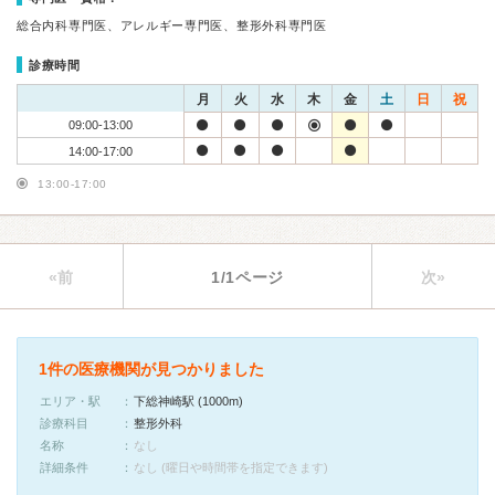
総合内科専門医、アレルギー専門医、整形外科専門医
診療時間
月
火
水
木
金
土
日
祝
09:00-13:00
14:00-17:00
13:00-17:00
«前
1/1ページ
次»
1件の医療機関が見つかりました
エリア・駅
下総神崎駅 (1000m)
診療科目
整形外科
名称
なし
詳細条件
なし (曜日や時間帯を指定できます)