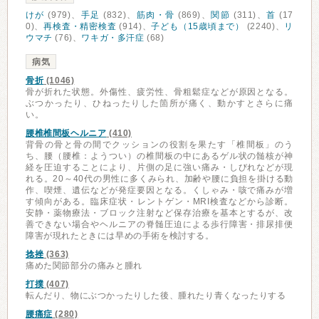
けが
(979)、
手足
(832)、
筋肉・骨
(869)、
関節
(311)、
首
(17
0)、
再検査・精密検査
(914)、
子ども（15歳頃まで）
(2240)、
リ
ウマチ
(76)、
ワキガ・多汗症
(68)
病気
骨折
(1046)
骨が折れた状態。外傷性、疲労性、骨粗鬆症などが原因となる。
ぶつかったり、ひねったりした箇所が痛く、動かすとさらに痛
い。
腰椎椎間板ヘルニア
(410)
背骨の骨と骨の間でクッションの役割を果たす「椎間板」のう
ち、腰（腰椎：ようつい）の椎間板の中にあるゲル状の髄核が神
経を圧迫することにより、片側の足に強い痛み・しびれなどが現
れる。20～40代の男性に多くみられ、加齢や腰に負担を掛ける動
作、喫煙、遺伝などが発症要因となる。くしゃみ・咳で痛みが増
す傾向がある。臨床症状・レントゲン・MRI検査などから診断。
安静・薬物療法・ブロック注射など保存治療を基本とするが、改
善できない場合やヘルニアの脊髄圧迫による歩行障害・排尿排便
障害が現れたときには早めの手術を検討する。
捻挫
(363)
痛めた関節部分の痛みと腫れ
打撲
(407)
転んだり、物にぶつかったりした後、腫れたり青くなったりする
腰痛症
(280)