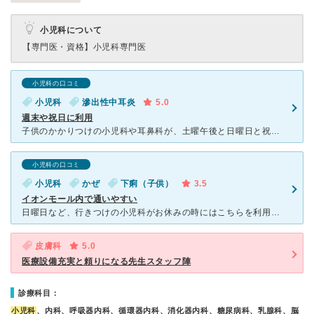
小児科について
【専門医・資格】
小児科専門医
小児科の口コミ
小児科
滲出性中耳炎
5.0
週末や祝日に利用
子供のかかりつけの小児科や耳鼻科が、土曜午後と日曜日と祝日がお休みなのでその時はこちらにお世話になっています。同じ敷地に小児科や耳鼻科もあるので移動せず済むので助かります。車で片道30分くらいで行ける
小児科の口コミ
小児科
かぜ
下痢（子供）
3.5
イオンモール内で通いやすい
日曜日など、行きつけの小児科がお休みの時にはこちらを利用しています。 院内もキレイで買い物と通院が一度にできるのでとても良いですが、イオン薬局はいつも1時間ほど待ちますので、子供の症状が重いときは車
皮膚科
5.0
医療設備充実と頼りになる先生スタッフ陣
診療科目：
小児科
、内科、呼吸器内科、循環器内科、消化器内科、糖尿病科、乳腺科、脳