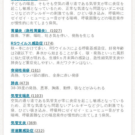
子どもの喘息。そもそも空気の通り道である気管支が常に炎症を
起こし敏感となっているため、正常な気道なら問題ないダニやほ
こりなどのアレルギーの刺激でも痰、ひどい咳き込み、呼吸時に
ゼイゼイ・ヒューヒュー音がする喘鳴、呼吸困難などの喘息発作
が慢性的に出てしまう病気。
胃腸炎（急性胃腸炎）
(1027)
腹痛、下痢、嘔吐、吐き気を伴い、発熱を生じる
RSウイルス感染症
(174)
秋～冬にかけて多い、RSウイルスによる呼吸器感染症。好発年齢
は2歳以下で、鼻水から始まることが多く、咳・発熱といった風邪
に似た症状が現れる。生後6ヵ月未満の感染は、急性細気管支炎や
肺炎など重症化しやすい。未だワクチンはない。
突発性発疹
(161)
高熱、リンパ節の腫れ、全身に赤い発疹
肺炎
(473)
38-39度の発熱、悪寒、胸痛、動悸、咳などがみられる
気管支喘息
(1103)
空気の通り道である気管支が常に炎症を起こし敏感となっている
ため、正常な気道なら問題ないアレルギーなど少しの刺激でも
痰、ひどい咳き込み、呼吸時にゼイゼイ・ヒューヒュー音がする
喘鳴、呼吸困難などの喘息発作が慢性的に出てしまう病気。
気管支炎
(369)
溶連菌感染症
(232)