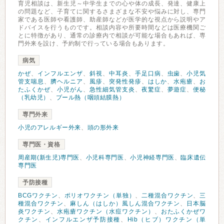
育児相談は、新生児～中学生までの心や体の成長、発達、健康上
の問題など、子育てに関するさまざまな不安や悩みに対し、専門
家である医師や看護師、助産師などが医学的な視点から説明やア
ドバイスを行うものです。相談内容や所要時間などは医療機関ご
とに特徴があり、通常の診療内で相談が可能な場合もあれば、専
門外来を設け、予約制で行っている場合もあります。
病気
かぜ
、
インフルエンザ
、
斜視
、
中耳炎
、
手足口病
、
虫歯
、
小児気
管支喘息
、
臍ヘルニア
、
風疹
、
突発性発疹
、
はしか
、
水疱瘡
、
お
たふくかぜ
、
小児がん
、
急性細気管支炎
、
夜驚症
、
夢遊症
、
便秘
（乳幼児）
、
プール熱（咽頭結膜熱）
専門外来
小児のアレルギー外来
、
頭の形外来
専門医・資格
周産期(新生児)専門医
、
小児科専門医
、
小児神経専門医
、
臨床遺伝
専門医
予防接種
BCGワクチン
、
ポリオワクチン（単独）
、
二種混合ワクチン
、
三
種混合ワクチン
、
麻しん（はしか）風しん混合ワクチン
、
日本脳
炎ワクチン
、
水疱瘡ワクチン（水痘ワクチン）
、
おたふくかぜワ
クチン
、
インフルエンザ予防接種
、
Hib（ヒブ）ワクチン（単