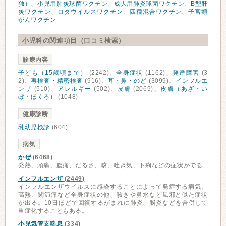
独）
、
小児用肺炎球菌ワクチン
、
成人用肺炎球菌ワクチン
、
B型肝
炎ワクチン
、
ロタウイルスワクチン
、
四種混合ワクチン
、
子宮頸
がんワクチン
小児科の関連項目（口コミ検索）
診療内容
子ども（15歳頃まで）
(2242)、
全身症状
(1162)、
発達障害
(3
2)、
再検査・精密検査
(916)、
耳・鼻・のど
(3099)、
インフルエ
ンザ
(510)、
アレルギー
(502)、
皮膚
(2069)、
皮膚（あざ・い
ぼ・ほくろ）
(1048)
健康診断
乳幼児検診
(604)
病気
かぜ
(6468)
発熱、頭痛、腹痛、だるさ、咳、吐き気、下痢などの症状がでる
インフルエンザ
(2449)
インフルエンザウイルスに感染することによって発症する病気。
高熱、関節痛など全身症状の他、咳きや鼻水など風邪と似た症状
が出る。10日ほどで回復するがまれに肺炎、脳炎などを合併して
重症化することもある。
小児気管支喘息
(334)