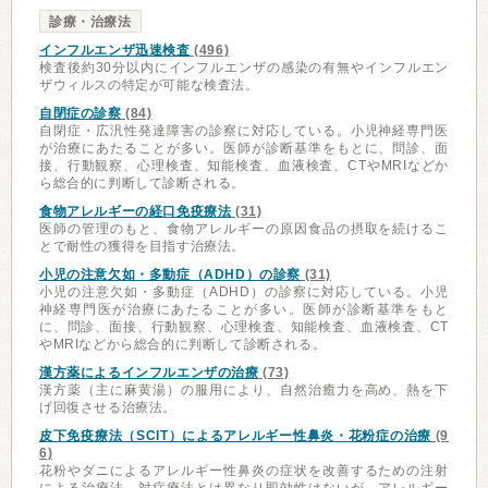
診療・治療法
インフルエンザ迅速検査
(496)
検査後約30分以内にインフルエンザの感染の有無やインフルエン
ザウィルスの特定が可能な検査法。
自閉症の診察
(84)
自閉症・広汎性発達障害の診察に対応している。小児神経専門医
が治療にあたることが多い。医師が診断基準をもとに、問診、面
接、行動観察、心理検査、知能検査、血液検査、CTやMRIなどか
ら総合的に判断して診断される。
食物アレルギーの経口免疫療法
(31)
医師の管理のもと、食物アレルギーの原因食品の摂取を続けるこ
とで耐性の獲得を目指す治療法。
小児の注意欠如・多動症（ADHD）の診察
(31)
小児の注意欠如・多動症（ADHD）の診察に対応している。小児
神経専門医が治療にあたることが多い。医師が診断基準をもと
に、問診、面接、行動観察、心理検査、知能検査、血液検査、CT
やMRIなどから総合的に判断して診断される。
漢方薬によるインフルエンザの治療
(73)
漢方薬（主に麻黄湯）の服用により、自然治癒力を高め、熱を下
げ回復させる治療法。
皮下免疫療法（SCIT）によるアレルギー性鼻炎・花粉症の治療
(9
6)
花粉やダニによるアレルギー性鼻炎の症状を改善するための注射