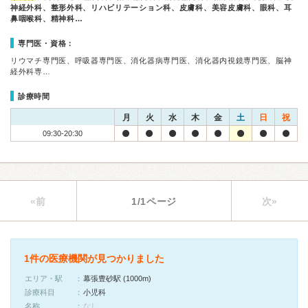
神経外科、整形外科、リハビリテーション科、皮膚科、美容皮膚科、眼科、耳
鼻咽喉科、精神科…
専門医・資格：
リウマチ専門医、呼吸器専門医、消化器病専門医、消化器内視鏡専門医、脳神
経外科専…
診療時間
月
火
水
木
金
土
日
祝
09:30-20:30
«前
1/1ページ
次»
1件の医療機関が見つかりました
エリア・駅
幕張豊砂駅 (1000m)
診療科目
小児科
名称
なし