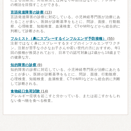
による治療法。対症療法とは異なり即効性はないが、アレルギー
の根治を目指すことができる。
言語発達障害の診察
(13)
言語発達障害の診察に対応している。小児神経専門医が治療にあ
たることが多い。医師が診断基準をもとに、問診、面接、行動観
察、心理検査、知能検査、血液検査、CTやMRIなどから総合的に
判断して診断される。
フルミスト（鼻にスプレーするインフルエンザ予防接種）
(55)
注射ではなく鼻にスプレーするタイプのインフルエンザワクチ
ン。注射が苦手な小さなお子さんや若い世代の方におすすめ。年1
回の接種が推奨されており、日本での認可対象は2歳から18歳まで
の健康な方。
知的障害の診察
(9)
知的障害の診察に対応している。小児神経専門医が治療にあたる
ことが多い。医師が診断基準をもとに、問診、面接、行動観察、
心理検査、知能検査、血液検査、CTやMRIなどから総合的に判断
して診断される。
食物経口負荷試験
(14)
アレルギー症状を起こすと分かっている、または起こすかもしれ
ない食べ物を食べる検査。