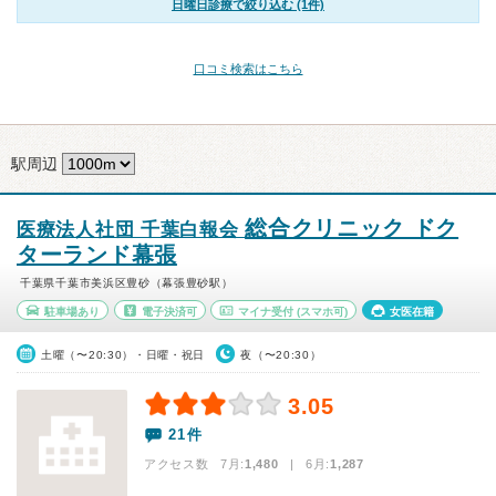
日曜日診療で絞り込む (1件)
口コミ検索はこちら
駅周辺
総合クリニック ドク
医療法人社団 千葉白報会
ターランド幕張
千葉県千葉市美浜区豊砂（幕張豊砂駅）
駐車場あり
電子決済可
マイナ受付
(スマホ可)
女医在籍
土曜（〜20:30）・日曜・祝日
夜（〜20:30）
3.05
21件
アクセス数 7月:
1,480
| 6月:
1,287