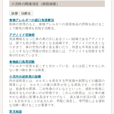
小児科の関連項目（病院検索）
診療・治療法
食物アレルギーの経口免疫療法
医師の管理のもと、食物アレルギーの原因食品の摂取を続けるこ
とで耐性の獲得を目指す治療法。
アデノイド切除術
免疫機能をもった鼻の奥の方にあるリンパ組織であるアデノイド
は、誰でも幼少期に大きくなる組織です。アデノイドが大きくな
りすぎて、鼻の空気の通り道を塞いだり、何度も中耳炎を繰り返
したりするなど問題が現れた場合には、アデノイドを切除する手
術が行われています。
食物経口負荷試験
アレルギー症状を起こすと分かっている、または起こすかもしれ
ない食べ物を食べる検査。
小児内分泌疾患の診療
内分泌疾患とは、ホルモンを産生する甲状腺や副腎などの臓器の
障害により、ホルモンの量の異常が生じる病気です。小児期で
は、低身長や肥満、二次性徴のズレなどといった、成長や発達に
直結するものが多いのが特徴です。これらの疾患は、心と体の健
やかな成長に影響を及ぼすだけでなく、成人後の生活の質（QO
L）を左右することがあるため、早期に発見し、専門医による適切
な治療へ繋げることが重要です。
育児相談