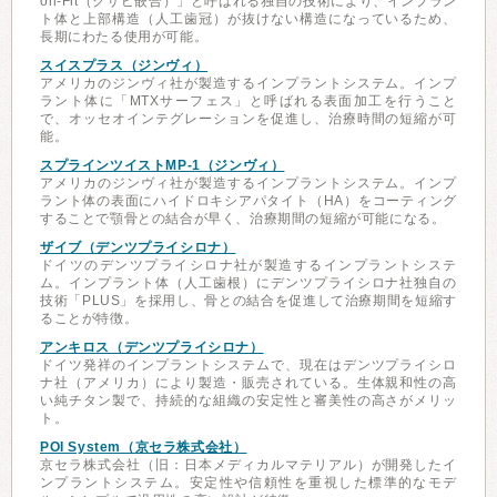
on-Fit（クサビ嵌合）」と呼ばれる独自の技術により、インプラン
ト体と上部構造（人工歯冠）が抜けない構造になっているため、
長期にわたる使用が可能。
スイスプラス（ジンヴィ）
アメリカのジンヴィ社が製造するインプラントシステム。インプ
ラント体に「MTXサーフェス」と呼ばれる表面加工を行うこと
で、オッセオインテグレーションを促進し、治療時間の短縮が可
能。
スプラインツイストMP-1（ジンヴィ）
アメリカのジンヴィ社が製造するインプラントシステム。インプ
ラント体の表面にハイドロキシアパタイト（HA）をコーティング
することで顎骨との結合が早く、治療期間の短縮が可能になる。
ザイブ（デンツプライシロナ）
ドイツのデンツプライシロナ社が製造するインプラントシステ
ム。インプラント体（人工歯根）にデンツプライシロナ社独自の
技術「PLUS」を採用し、骨との結合を促進して治療期間を短縮す
ることが特徴。
アンキロス（デンツプライシロナ）
ドイツ発祥のインプラントシステムで、現在はデンツプライシロ
ナ社（アメリカ）により製造・販売されている。生体親和性の高
い純チタン製で、持続的な組織の安定性と審美性の高さがメリッ
ト。
POI System（京セラ株式会社）
京セラ株式会社（旧：日本メディカルマテリアル）が開発したイ
ンプラントシステム。安定性や信頼性を重視した標準的なモデ