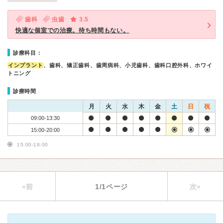
歯科
虫歯
3.5
快適な個室での治療。待ち時間もない。
診療科目：
インプラント
、歯科、矯正歯科、歯周病科、小児歯科、歯科口腔外科、ホワイ
トニング
診療時間
月
火
水
木
金
土
日
祝
09:00-13:30
15:00-20:00
15:00-18:00
«前
1/1ページ
次»