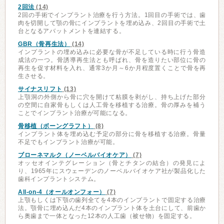
2回法
(14)
2回の手術でインプラント治療を行う方法。1回目の手術では、歯
肉を切開して顎の骨にインプラントを埋め込み、2回目の手術で土
台となるアバットメントを連結する。
GBR（骨再生法）
(14)
インプラントの埋め込みに必要な骨が不足している時に行う骨造
成法の一つ。骨誘導再生法とも呼ばれ、骨を造りたい部位に骨の
再生を促す材料を入れ、通常3か月～6か月程度置くことで骨を再
生させる。
サイナスリフト
(13)
上顎洞の外側から骨に穴を開けて粘膜を剥がし、持ち上げた部分
の空間に自家骨もしくは人工骨を移植する治療。骨の厚みを補う
ことでインプラント治療が可能になる。
骨移植（ボーングラフト）
(8)
インプラント体を埋め込む予定の部分に骨を移植する治療。骨量
不足でもインプラント治療が可能。
ブローネマルク（ノーベルバイオケア）
(7)
オッセオインテグレーション（骨とチタンの結合）の発見によ
り、1965年にスウェーデンのノーベルバイオケア社が製品化した
歯科インプラントシステム。
All-on-4（オールオンフォー）
(7)
上顎もしくは下顎の歯列全てを4本のインプラントで固定する治療
法。顎骨に埋め込んだ4本のインプラント体を土台にして、前歯か
ら奥歯まで一体となった12本の人工歯（被せ物）を固定する。