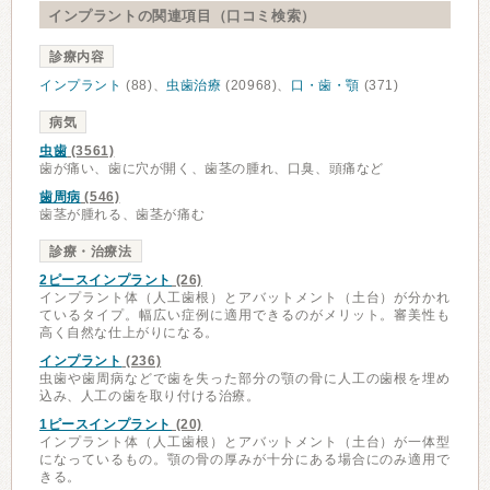
インプラントの関連項目（口コミ検索）
診療内容
インプラント
(88)、
虫歯治療
(20968)、
口・歯・顎
(371)
病気
虫歯
(3561)
歯が痛い、歯に穴が開く、歯茎の腫れ、口臭、頭痛など
歯周病
(546)
歯茎が腫れる、歯茎が痛む
診療・治療法
2ピースインプラント
(26)
インプラント体（人工歯根）とアバットメント（土台）が分かれ
ているタイプ。幅広い症例に適用できるのがメリット。審美性も
高く自然な仕上がりになる。
インプラント
(236)
虫歯や歯周病などで歯を失った部分の顎の骨に人工の歯根を埋め
込み、人工の歯を取り付ける治療。
1ピースインプラント
(20)
インプラント体（人工歯根）とアバットメント（土台）が一体型
になっているもの。顎の骨の厚みが十分にある場合にのみ適用で
きる。