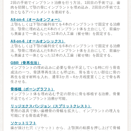
2回の手術でインプラント治療を行う方法。1回目の手術では、歯
肉を切開して顎の骨にインプラントを埋め込み、2回目の手術で土
台となるアバットメントを連結する。
All-on-4（オールオンフォー）
上顎もしくは下顎の歯列全てを4本のインプラントで固定する治療
法。顎骨に埋め込んだ4本のインプラント体を土台にして、前歯か
ら奥歯まで一体となった12本の人工歯（被せ物）を固定する。
All-on-6（オールオンシックス）
上顎もしくは下顎の歯列全てを6本のインプラントで固定する治療
法。顎骨に埋め込んだ6本のインプラント体を土台にして、前歯か
ら奥歯まで一体となった12本の人工歯（被せ物）を固定する。
GBR（骨再生法）
インプラントの埋め込みに必要な骨が不足している時に行う骨造
成法の一つ。骨誘導再生法とも呼ばれ、骨を造りたい部位に骨の
再生を促す材料を入れ、通常3か月～6か月程度置くことで骨を再
生させる。
骨移植（ボーングラフト）
インプラント体を埋め込む予定の部分に骨を移植する治療。骨量
不足でもインプラント治療が可能。
リッジエクスパンジョン（スプリットクレスト）
専用の器具で狭い歯槽骨の骨幅を拡大し、インプラントの埋入を
可能にする骨造成手術。
ソケットリフト
歯が抜けた穴（ソケット）から、上顎洞の粘膜を押し上げて骨補