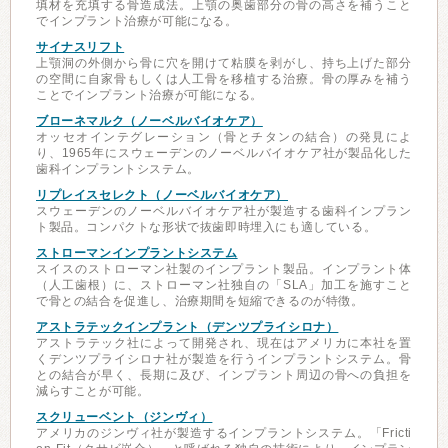
填材を充填する骨造成法。上顎の奥歯部分の骨の高さを補うこと
でインプラント治療が可能になる。
サイナスリフト
上顎洞の外側から骨に穴を開けて粘膜を剥がし、持ち上げた部分
の空間に自家骨もしくは人工骨を移植する治療。骨の厚みを補う
ことでインプラント治療が可能になる。
ブローネマルク（ノーベルバイオケア）
オッセオインテグレーション（骨とチタンの結合）の発見によ
り、1965年にスウェーデンのノーベルバイオケア社が製品化した
歯科インプラントシステム。
リプレイスセレクト（ノーベルバイオケア）
スウェーデンのノーベルバイオケア社が製造する歯科インプラン
ト製品。コンパクトな形状で抜歯即時埋入にも適している。
ストローマンインプラントシステム
スイスのストローマン社製のインプラント製品。インプラント体
（人工歯根）に、ストローマン社独自の「SLA」加工を施すこと
で骨との結合を促進し、治療期間を短縮できるのが特徴。
アストラテックインプラント（デンツプライシロナ）
アストラテック社によって開発され、現在はアメリカに本社を置
くデンツプライシロナ社が製造を行うインプラントシステム。骨
との結合が早く、長期に及び、インプラント周辺の骨への負担を
減らすことが可能。
スクリューベント（ジンヴィ）
アメリカのジンヴィ社が製造するインプラントシステム。「Fricti