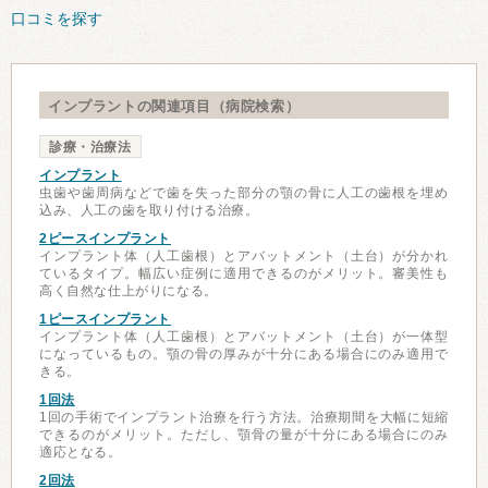
口コミを探す
インプラントの関連項目（病院検索）
診療・治療法
インプラント
虫歯や歯周病などで歯を失った部分の顎の骨に人工の歯根を埋め
込み、人工の歯を取り付ける治療。
2ピースインプラント
インプラント体（人工歯根）とアバットメント（土台）が分かれ
ているタイプ。幅広い症例に適用できるのがメリット。審美性も
高く自然な仕上がりになる。
1ピースインプラント
インプラント体（人工歯根）とアバットメント（土台）が一体型
になっているもの。顎の骨の厚みが十分にある場合にのみ適用で
きる。
1回法
1回の手術でインプラント治療を行う方法。治療期間を大幅に短縮
できるのがメリット。ただし、顎骨の量が十分にある場合にのみ
適応となる。
2回法