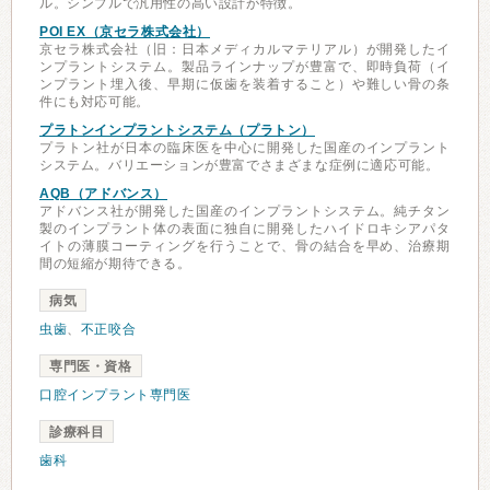
ル。シンプルで汎用性の高い設計が特徴。
POI EX（京セラ株式会社）
京セラ株式会社（旧：日本メディカルマテリアル）が開発したイ
ンプラントシステム。製品ラインナップが豊富で、即時負荷（イ
ンプラント埋入後、早期に仮歯を装着すること）や難しい骨の条
件にも対応可能。
プラトンインプラントシステム（プラトン）
プラトン社が日本の臨床医を中心に開発した国産のインプラント
システム。バリエーションが豊富でさまざまな症例に適応可能。
AQB（アドバンス）
アドバンス社が開発した国産のインプラントシステム。純チタン
製のインプラント体の表面に独自に開発したハイドロキシアパタ
イトの薄膜コーティングを行うことで、骨の結合を早め、治療期
間の短縮が期待できる。
病気
虫歯
、
不正咬合
専門医・資格
口腔インプラント専門医
診療科目
歯科