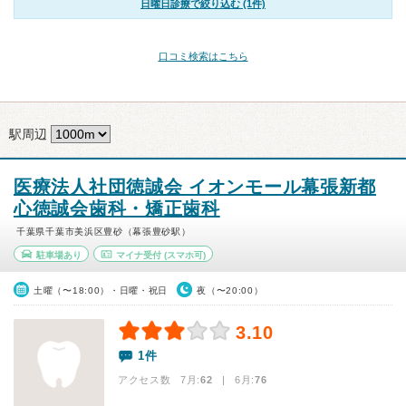
日曜日診療で絞り込む (1件)
口コミ検索はこちら
駅周辺
医療法人社団徳誠会 イオンモール幕張新都
心徳誠会歯科・矯正歯科
千葉県千葉市美浜区豊砂（幕張豊砂駅）
駐車場あり
マイナ受付
(スマホ可)
土曜（〜18:00）・日曜・祝日
夜（〜20:00）
3.10
1件
アクセス数 7月:
62
| 6月:
76