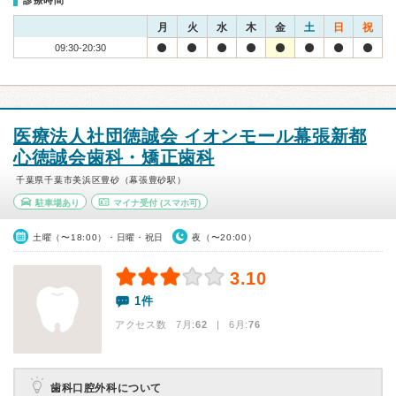
診療時間
月
火
水
木
金
土
日
祝
09:30-20:30
医療法人社団徳誠会 イオンモール幕張新都
心徳誠会歯科・矯正歯科
千葉県千葉市美浜区豊砂（幕張豊砂駅）
駐車場あり
マイナ受付
(スマホ可)
土曜（〜18:00）・日曜・祝日
夜（〜20:00）
3.10
1件
アクセス数 7月:
62
| 6月:
76
歯科口腔外科について