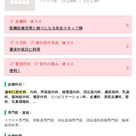
アクセス数 7月:
1,480
| 6月:
1,287
皮膚科
5.0
医療設備充実と頼りになる先生スタッフ陣
小児科
滲出性中耳炎
5.0
週末や祝日に利用
整形外科
背中の痛み
5.0
便利！
診療科目：
歯科口腔外科
、内科、呼吸器内科、循環器内科、消化器内科、糖尿病科、乳腺
科、脳神経外科、整形外科、リハビリテーション科、皮膚科、美容皮膚科、眼
科、耳鼻咽喉科、…
専門医・資格：
リウマチ専門医、呼吸器専門医、消化器病専門医、消化器内視鏡専門医、脳神
経外科専…