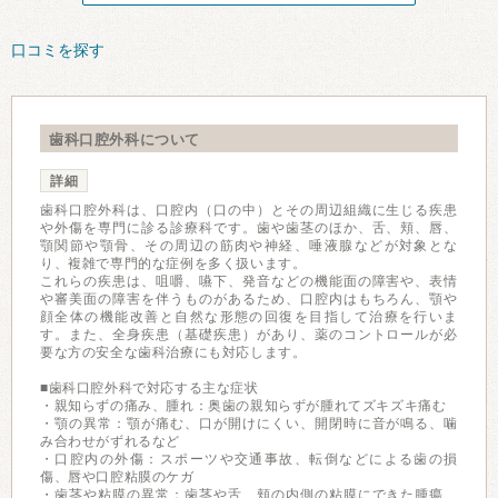
口コミを探す
歯科口腔外科について
詳細
歯科口腔外科は、口腔内（口の中）とその周辺組織に生じる疾患
や外傷を専門に診る診療科です。歯や歯茎のほか、舌、頬、唇、
顎関節や顎骨、その周辺の筋肉や神経、唾液腺などが対象とな
り、複雑で専門的な症例を多く扱います。
これらの疾患は、咀嚼、嚥下、発音などの機能面の障害や、表情
や審美面の障害を伴うものがあるため、口腔内はもちろん、顎や
顔全体の機能改善と自然な形態の回復を目指して治療を行いま
す。また、全身疾患（基礎疾患）があり、薬のコントロールが必
要な方の安全な歯科治療にも対応します。
■歯科口腔外科で対応する主な症状
・親知らずの痛み、腫れ：奥歯の親知らずが腫れてズキズキ痛む
・顎の異常：顎が痛む、口が開けにくい、開閉時に音が鳴る、噛
み合わせがずれるなど
・口腔内の外傷：スポーツや交通事故、転倒などによる歯の損
傷、唇や口腔粘膜のケガ
・歯茎や粘膜の異常：歯茎や舌、頬の内側の粘膜にできた腫瘍、