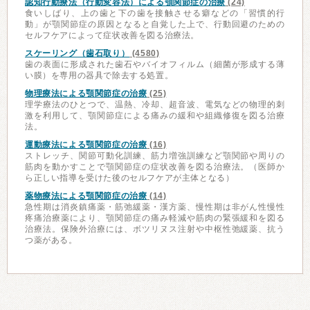
認知行動療法（行動変容法）による顎関節症の治療
(24)
食いしばり、上の歯と下の歯を接触させる癖などの「習慣的行
動」が顎関節症の原因となると自覚した上で、行動回避のための
セルフケアによって症状改善を図る治療法。
スケーリング（歯石取り）
(4580)
歯の表面に形成された歯石やバイオフィルム（細菌が形成する薄
い膜）を専用の器具で除去する処置。
物理療法による顎関節症の治療
(25)
理学療法のひとつで、温熱、冷却、超音波、電気などの物理的刺
激を利用して、顎関節症による痛みの緩和や組織修復を図る治療
法。
運動療法による顎関節症の治療
(16)
ストレッチ、関節可動化訓練、筋力増強訓練など顎関節や周りの
筋肉を動かすことで顎関節症の症状改善を図る治療法。（医師か
ら正しい指導を受けた後のセルフケアが主体となる）
薬物療法による顎関節症の治療
(14)
急性期は消炎鎮痛薬・筋弛緩薬・漢方薬、慢性期は非がん性慢性
疼痛治療薬により、顎関節症の痛み軽減や筋肉の緊張緩和を図る
治療法。保険外治療には、ボツリヌス注射や中枢性弛緩薬、抗う
つ薬がある。