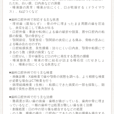
ただれ、白い膜、口内炎などの潰瘍
・唾液腺の異常：唾液が出にくく、口が乾燥する（ドライマウ
ス）、ねばつくなど
■歯科口腔外科で対応する主な疾患
・埋伏歯（親知らず）：骨の中に埋まったまま周囲の歯を圧迫
し、炎症を起こして痛みが出る
・口腔外傷：事故や転倒による歯の破折や脱落、唇や口腔内の粘
膜の裂傷、顎の骨折など
・顎関節症、顎変形症：顎関節の炎症による痛み、骨格の歪みに
よる噛み合わせのずれ
・口腔粘膜疾患、良性腫瘍：治りにくい口内炎、顎骨や粘膜にで
きるのう胞（袋状の病変）など
・口腔がん：舌や歯茎など口の中に発生する悪性の腫瘍
・唾液腺疾患：唾液の管に結石が詰まる唾石症（だせきしょ
う）、唾液が出にくくなる疾患など
■歯科口腔外科で行う主な検査
・画像診断：X線検査で歯や顎骨の状態を調べる、より精密な検査
が必要な場合はCT検査を行う
・病理組織検査（生検）：粘膜にできた病変の一部を採取し、顕
微鏡で良性か悪性かを判別する
■歯科口腔外科で行う主な治療
・難易度が高い歯の抜歯：歯根が曲がっている、歯肉や骨に埋ま
っているなど、一般の歯科では処置が難しい歯を抜く治療
・創傷処置：口の中の切り傷を縫合するなどの処置
・のう胞、腫瘍の摘出：口腔内にできたのう胞や腫瘍を摘出する