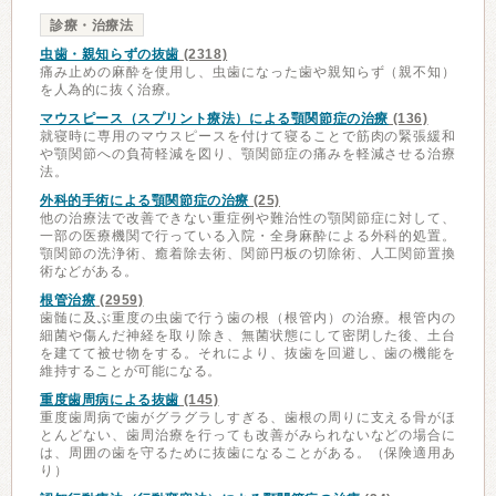
診療・治療法
虫歯・親知らずの抜歯
(2318)
痛み止めの麻酔を使用し、虫歯になった歯や親知らず（親不知）
を人為的に抜く治療。
マウスピース（スプリント療法）による顎関節症の治療
(136)
就寝時に専用のマウスピースを付けて寝ることで筋肉の緊張緩和
や顎関節への負荷軽減を図り、顎関節症の痛みを軽減させる治療
法。
外科的手術による顎関節症の治療
(25)
他の治療法で改善できない重症例や難治性の顎関節症に対して、
一部の医療機関で行っている入院・全身麻酔による外科的処置。
顎関節の洗浄術、癒着除去術、関節円板の切除術、人工関節置換
術などがある。
根管治療
(2959)
歯髄に及ぶ重度の虫歯で行う歯の根（根管内）の治療。根管内の
細菌や傷んだ神経を取り除き、無菌状態にして密閉した後、土台
を建てて被せ物をする。それにより、抜歯を回避し、歯の機能を
維持することが可能になる。
重度歯周病による抜歯
(145)
重度歯周病で歯がグラグラしすぎる、歯根の周りに支える骨がほ
とんどない、歯周治療を行っても改善がみられないなどの場合に
は、周囲の歯を守るために抜歯になることがある。（保険適用あ
り）