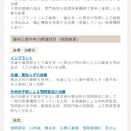
治療
※悪性腫瘍の場合、専門病院や高度医療機関で医科と連携した治
療が必要
・インプラント（人工歯根）：歯を失った部分の顎骨に人工歯根
を埋め込み、噛む機能を回復する治療（実施していない医療機関
もあり）
歯科口腔外科の関連項目（病院検索）
診療・治療法
インプラント
虫歯や歯周病などで歯を失った部分の顎の骨に人工の歯根を埋め
込み、人工の歯を取り付ける治療。
虫歯・親知らずの抜歯
痛み止めの麻酔を使用し、虫歯になった歯や親知らず（親不知）
を人為的に抜く治療。
外科的手術による顎関節症の治療
他の治療法で改善できない重症例や難治性の顎関節症に対して、
一部の医療機関で行っている入院・全身麻酔による外科的処置。
顎関節の洗浄術、癒着除去術、関節円板の切除術、人工関節置換
術などがある。
病気
顎関節症
、
口内炎
、
唾石症
、
口唇口蓋裂
、
顎関節脱臼
、
舌がん
、