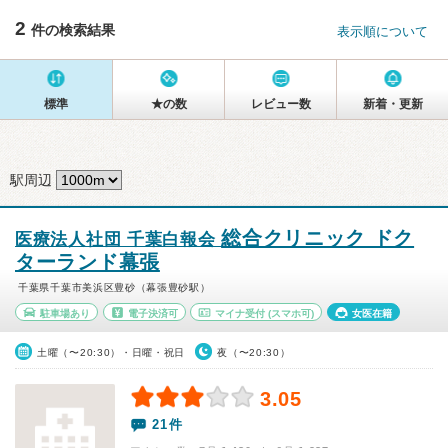
2
件の検索結果
表示順について
標準
★の数
レビュー数
新着・更新
駅周辺
総合クリニック ドク
医療法人社団 千葉白報会
ターランド幕張
千葉県千葉市美浜区豊砂（幕張豊砂駅）
駐車場あり
電子決済可
マイナ受付
(スマホ可)
女医在籍
土曜（〜20:30）・日曜・祝日
夜（〜20:30）
3.05
21件