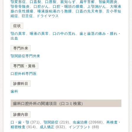
顎変形症
、
口蓋裂
、
口唇裂
、
親知らず
、
扁平苔癬
、
智歯周囲炎
、
顎骨骨髄炎
、
口腔がん
、
口腔・咽頭の腫瘍
、
上顎洞がん
、
大唾液
腺の良性腫瘍
、
唾液腺粘液のう胞腫
、
口蓋の先天奇形
、
舌小帯短
縮症
、
巨舌症
、
ドライマウス
症状
顎の異常
、
唾液の異常
、
口の中の荒れ
、
歯と歯茎の痛み・腫れ・
出血
専門外来
顎関節症専門外来
専門医・資格
口腔外科専門医
診療科目
歯科
歯科口腔外科の関連項目（口コミ検索）
診療内容
口・歯・顎
(371)、
顎関節症
(219)、
虫歯治療
(20968)、
再検査・
精密検査
(914)、
成人矯正
(932)、
インプラント
(88)