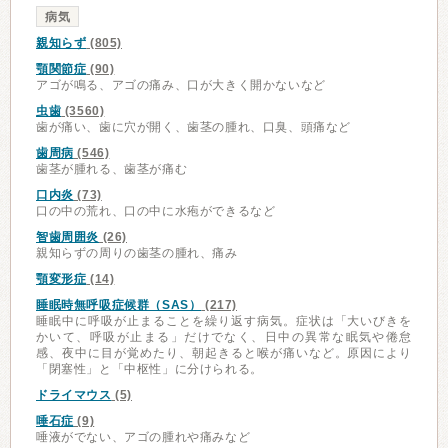
病気
親知らず
(805)
顎関節症
(90)
アゴが鳴る、アゴの痛み、口が大きく開かないなど
虫歯
(3560)
歯が痛い、歯に穴が開く、歯茎の腫れ、口臭、頭痛など
歯周病
(546)
歯茎が腫れる、歯茎が痛む
口内炎
(73)
口の中の荒れ、口の中に水疱ができるなど
智歯周囲炎
(26)
親知らずの周りの歯茎の腫れ、痛み
顎変形症
(14)
睡眠時無呼吸症候群（SAS）
(217)
睡眠中に呼吸が止まることを繰り返す病気。症状は「大いびきを
かいて、呼吸が止まる」だけでなく、日中の異常な眠気や倦怠
感、夜中に目が覚めたり、朝起きると喉が痛いなど。原因により
「閉塞性」と「中枢性」に分けられる。
ドライマウス
(5)
唾石症
(9)
唾液がでない、アゴの腫れや痛みなど