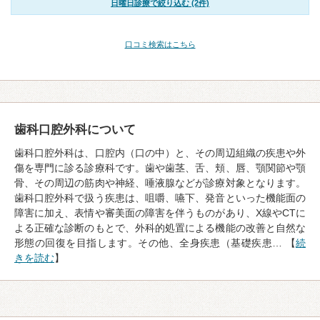
日曜日診療で絞り込む (2件)
口コミ検索はこちら
歯科口腔外科について
歯科口腔外科は、口腔内（口の中）と、その周辺組織の疾患や外
傷を専門に診る診療科です。歯や歯茎、舌、頬、唇、顎関節や顎
骨、その周辺の筋肉や神経、唾液腺などが診療対象となります。
歯科口腔外科で扱う疾患は、咀嚼、嚥下、発音といった機能面の
障害に加え、表情や審美面の障害を伴うものがあり、X線やCTに
よる正確な診断のもとで、外科的処置による機能の改善と自然な
形態の回復を目指します。その他、全身疾患（基礎疾患… 【
続
きを読む
】