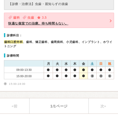
【診療・治療法】
虫歯・親知らずの抜歯
歯科
虫歯
3.5
快適な個室での治療。待ち時間もない。
診療科目：
歯科口腔外科
、歯科、矯正歯科、歯周病科、小児歯科、インプラント、ホワイ
トニング
診療時間
月
火
水
木
金
土
日
祝
09:00-13:30
15:00-20:00
15:00-18:00
«前
1/1ページ
次»