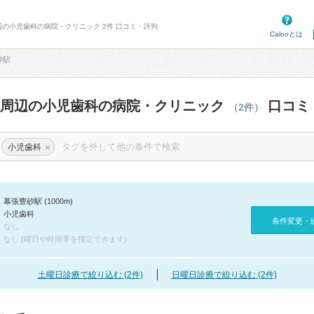
辺の小児歯科の病院・クリニック 2件 口コミ・評判
Calooとは
砂駅
駅周辺の小児歯科の病院・クリニック
口コミ
（2件）
×
小児歯科
幕張豊砂駅 (1000m)
小児歯科
条件変更・
なし
なし (曜日や時間帯を指定できます)
土曜日診療で絞り込む (2件)
日曜日診療で絞り込む (2件)