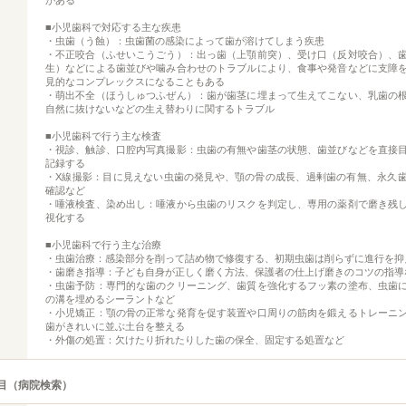
がある
■小児歯科で対応する主な疾患
・虫歯（う蝕）：虫歯菌の感染によって歯が溶けてしまう疾患
・不正咬合（ふせいこうごう）：出っ歯（上顎前突）、受け口（反対咬合）、
生）などによる歯並びや噛み合わせのトラブルにより、食事や発音などに支障
見的なコンプレックスになることもある
・萌出不全（ほうしゅつふぜん）：歯が歯茎に埋まって生えてこない、乳歯の
自然に抜けないなどの生え替わりに関するトラブル
■小児歯科で行う主な検査
・視診、触診、口腔内写真撮影：虫歯の有無や歯茎の状態、歯並びなどを直接
記録する
・X線撮影：目に見えない虫歯の発見や、顎の骨の成長、過剰歯の有無、永久
確認など
・唾液検査、染め出し：唾液から虫歯のリスクを判定し、専用の薬剤で磨き残
視化する
■小児歯科で行う主な治療
・虫歯治療：感染部分を削って詰め物で修復する、初期虫歯は削らずに進行を抑
・歯磨き指導：子ども自身が正しく磨く方法、保護者の仕上げ磨きのコツの指導
・虫歯予防：専門的な歯のクリーニング、歯質を強化するフッ素の塗布、虫歯
の溝を埋めるシーラントなど
・小児矯正：顎の骨の正常な発育を促す装置や口周りの筋肉を鍛えるトレーニ
歯がきれいに並ぶ土台を整える
・外傷の処置：欠けたり折れたりした歯の保全、固定する処置など
目（病院検索）