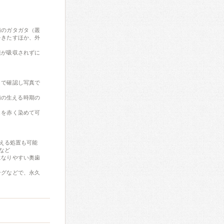
歯のガタガタ（叢
をきたすほか、外
根が吸収されずに
目で確認し写真で
歯の生える時期の
しを赤く染めて可
える処置も可能
など
になりやすい奥歯
ングなどで、永久