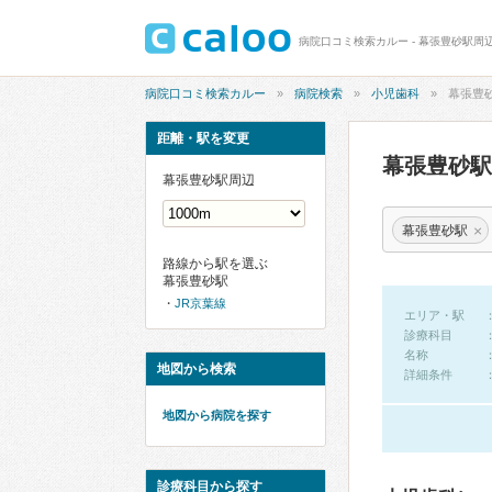
病院口コミ検索カルー - 幕張豊砂駅周
病院口コミ検索カルー
病院検索
小児歯科
幕張豊
距離・駅を変更
幕張豊砂
幕張豊砂駅周辺
×
幕張豊砂駅
路線から駅を選ぶ
幕張豊砂駅
JR京葉線
エリア・駅
診療科目
名称
地図から検索
詳細条件
地図から病院を探す
診療科目から探す