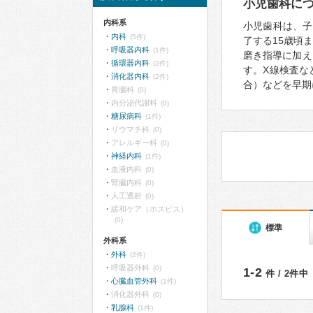
小児歯科に
内科系
小児歯科は、子
内科
(5件)
了する15歳頃
呼吸器内科
(1件)
磨き指導に加え
循環器内科
(2件)
す。X線検査な
消化器内科
(2件)
合）などを早期
胃腸科
(0)
内分泌代謝科
(0)
糖尿病科
(1件)
リウマチ科
(0)
アレルギー科
(0)
神経内科
(1件)
血液内科
(0)
腎臓内科
(0)
人工透析
(0)
緩和ケア（ホスピス）
(0)
標準
外科系
外科
(2件)
呼吸器外科
(0)
1-2
件 / 2件中
心臓血管外科
(1件)
消化器外科
(0)
乳腺科
(1件)