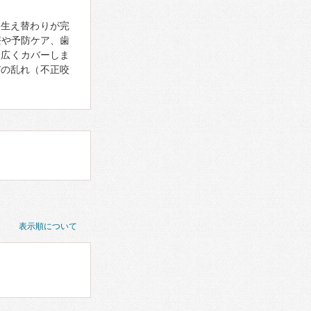
の生え替わりが完
療や予防ケア、歯
幅広くカバーしま
びの乱れ（不正咬
表示順について