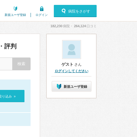
病院をさがす
新規ユーザ登録
ログイン
182,230
病院・
264,124
口コミ
・評判
ゲスト
さん
ログインしてください
新規ユーザ登録
絞り込み »