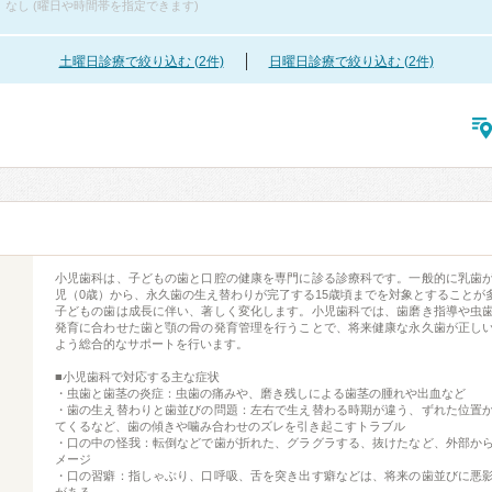
なし (曜日や時間帯を指定できます)
土曜日診療で絞り込む (2件)
日曜日診療で絞り込む (2件)
小児歯科は、子どもの歯と口腔の健康を専門に診る診療科です。一般的に乳歯
児（0歳）から、永久歯の生え替わりが完了する15歳頃までを対象とすることが
子どもの歯は成長に伴い、著しく変化します。小児歯科では、歯磨き指導や虫
発育に合わせた歯と顎の骨の発育管理を行うことで、将来健康な永久歯が正し
よう総合的なサポートを行います。
■小児歯科で対応する主な症状
・虫歯と歯茎の炎症：虫歯の痛みや、磨き残しによる歯茎の腫れや出血など
・歯の生え替わりと歯並びの問題：左右で生え替わる時期が違う、ずれた位置
てくるなど、歯の傾きや噛み合わせのズレを引き起こすトラブル
・口の中の怪我：転倒などで歯が折れた、グラグラする、抜けたなど、外部か
メージ
・口の習癖：指しゃぶり、口呼吸、舌を突き出す癖などは、将来の歯並びに悪