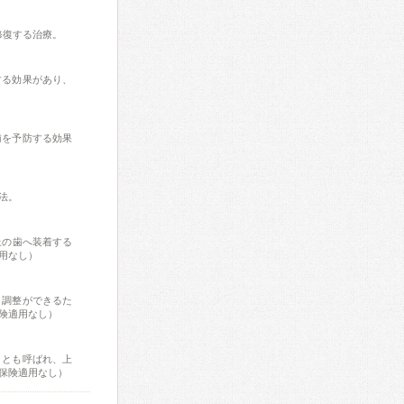
修復する治療。
する効果があり、
歯を予防する効果
法。
上の歯へ装着する
用なし）
さ調整ができるた
険適用なし）
」とも呼ばれ、上
保険適用なし）