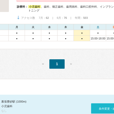
診療科：
小児歯科
、歯科、矯正歯科、歯周病科、歯科口腔外科、インプラン
トニング
アクセス数 7月：
62
| 6月：
76
| 年間：
503
月
火
水
木
金
土
●
●
●
●
●
●
15:00-18:00
15:00
●
●
●
●
●
«
1
»
幕張豊砂駅 (1000m)
小児歯科
条件変更・
なし