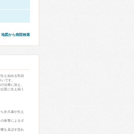
地図から病院検索
が生え始める乳幼
多いです。
歯の治療に加え、
い位置に生え揃う
から永久歯が生え
らの衝撃によるダ
影響を及ぼす恐れ