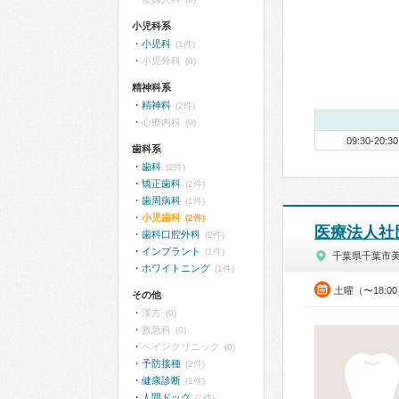
小児科系
小児科
(1件)
小児外科
(0)
精神科系
精神科
(2件)
心療内科
(0)
09:30-20:30
歯科系
歯科
(2件)
矯正歯科
(2件)
歯周病科
(1件)
小児歯科
(2件)
医療法人社
歯科口腔外科
(2件)
インプラント
(1件)
千葉県千葉市
ホワイトニング
(1件)
土曜（〜18:
その他
漢方
(0)
救急科
(0)
ペインクリニック
(0)
予防接種
(2件)
健康診断
(1件)
人間ドック
(1件)