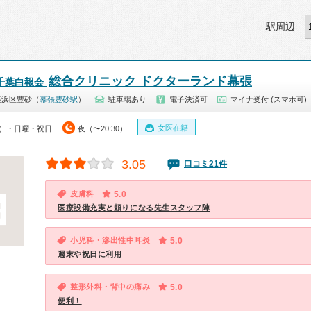
駅周辺
総合クリニック ドクターランド幕張
千葉白報会
美浜区豊砂（
幕張豊砂駅
）
駐車場あり
電子決済可
マイナ受付 (スマホ可)
女医在籍
30）・日曜・祝日
夜（〜20:30）
3.05
口コミ21件
皮膚科
5.0
医療設備充実と頼りになる先生スタッフ陣
小児科・滲出性中耳炎
5.0
週末や祝日に利用
整形外科・背中の痛み
5.0
便利！