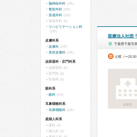
脳神経外科
(2件)
整形外科
(3件)
形成外科
(1件)
美容外科
(0)
リハビリテーション科
(2件)
医療法人社団 
皮膚科系
千葉県千葉市
皮膚科
(1件)
美容皮膚科
(1件)
土曜（〜20:
泌尿器科・肛門科系
泌尿器科
(0)
肛門科
(0)
性病科
(0)
眼科系
眼科
(2件)
耳鼻咽喉科系
診療所
耳鼻咽喉科
(1件)
産婦人科系
産科
(0)
婦人科
(0)
産婦人科
(0)