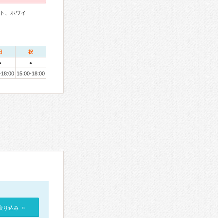
ト、ホワイ
日
祝
●
●
-18:00
15:00-18:00
絞り込み »