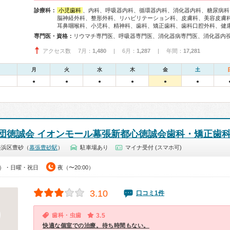
診療科：
小児歯科
、内科、呼吸器内科、循環器内科、消化器内科、糖尿病科
脳神経外科、整形外科、リハビリテーション科、皮膚科、美容皮膚
耳鼻咽喉科、小児科、精神科、歯科、矯正歯科、歯科口腔外科、健
専門医・資格：
アクセス数 7月：
1,480
| 6月：
1,287
| 年間：
17,281
月
火
水
木
金
土
●
●
●
●
●
●
団徳誠会 イオンモール幕張新都心徳誠会歯科・矯正歯
美浜区豊砂（
幕張豊砂駅
）
駐車場あり
マイナ受付 (スマホ可)
00）・日曜・祝日
夜（〜20:00）
3.10
口コミ1件
歯科・虫歯
3.5
快適な個室での治療。待ち時間もない。