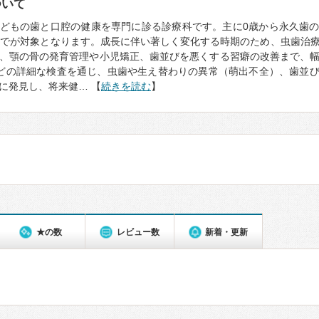
ついて
どもの歯と口腔の健康を専門に診る診療科です。主に0歳から永久歯
までが対象となります。成長に伴い著しく変化する時期のため、虫歯治
、顎の骨の発育管理や小児矯正、歯並びを悪くする習癖の改善まで、
どの詳細な検査を通じ、虫歯や生え替わりの異常（萌出不全）、歯並
に発見し、将来健… 【
続きを読む
】
★の数
レビュー数
新着・更新