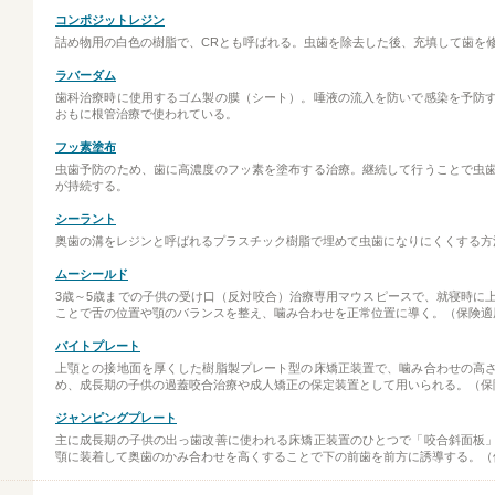
コンポジットレジン
詰め物用の白色の樹脂で、CRとも呼ばれる。虫歯を除去した後、充填して歯を
ラバーダム
歯科治療時に使用するゴム製の膜（シート）。唾液の流入を防いで感染を予防
おもに根管治療で使われている。
フッ素塗布
虫歯予防のため、歯に高濃度のフッ素を塗布する治療。継続して行うことで虫
が持続する。
シーラント
奥歯の溝をレジンと呼ばれるプラスチック樹脂で埋めて虫歯になりにくくする方
ムーシールド
3歳～5歳までの子供の受け口（反対咬合）治療専用マウスピースで、就寝時に
ことで舌の位置や顎のバランスを整え、噛み合わせを正常位置に導く。（保険適
バイトプレート
上顎との接地面を厚くした樹脂製プレート型の床矯正装置で、噛み合わせの高
め、成長期の子供の過蓋咬合治療や成人矯正の保定装置として用いられる。（保
ジャンピングプレート
主に成長期の子供の出っ歯改善に使われる床矯正装置のひとつで「咬合斜面板
顎に装着して奥歯のかみ合わせを高くすることで下の前歯を前方に誘導する。（