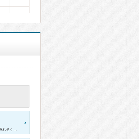
口コミを見て受診しました。 新規だったので予約していたのですが、遅れそうだったのでお電話したところ「全然大丈夫ですので、焦らずにお越しください」ととても優しい対応に安心感がもてました。 クリニック