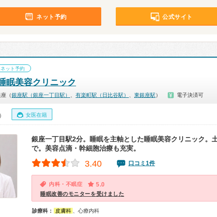
ネット予約
公式サイト
ネット予約
睡眠美容クリニック
銀座（
銀座駅（銀座一丁目駅）
、
有楽町駅（日比谷駅）
、
東銀座駅
）
電子決済可
女医在籍
0）
銀座一丁目駅2分。睡眠を主軸とした睡眠美容クリニック。土
で。美容点滴・幹細胞治療も充実。
3.40
口コミ1件
内科・不眠症
5.0
睡眠改善のモニターを受けました
診療科：
皮膚科
、心療内科