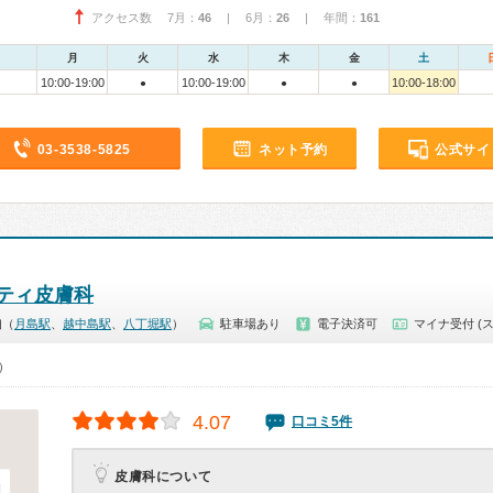
アクセス数 7月：
46
| 6月：
26
| 年間：
161
月
火
水
木
金
土
10:00-19:00
10:00-19:00
10:00-18:00
●
●
●
03-3538-5825
ネット予約
公式サイ
ティ皮膚科
佃（
月島駅
、
越中島駅
、
八丁堀駅
）
駐車場あり
電子決済可
マイナ受付 (
0）
4.07
口コミ5件
皮膚科について