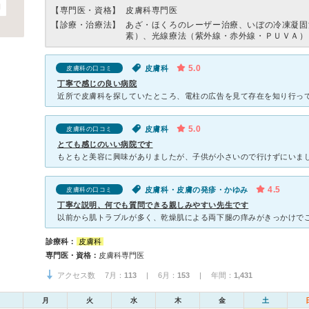
【専門医・資格】
皮膚科専門医
【診療・治療法】
あざ・ほくろのレーザー治療、いぼの冷凍凝固
素）、光線療法（紫外線・赤外線・ＰＵＶＡ）
5.0
皮膚科
皮膚科の口コミ
丁寧で感じの良い病院
5.0
皮膚科
皮膚科の口コミ
とても感じのいい病院です
4.5
皮膚科・皮膚の発疹・かゆみ
皮膚科の口コミ
丁寧な説明、何でも質問できる親しみやすい先生です
診療科：
皮膚科
専門医・資格：
皮膚科専門医
アクセス数 7月：
113
| 6月：
153
| 年間：
1,431
月
火
水
木
金
土