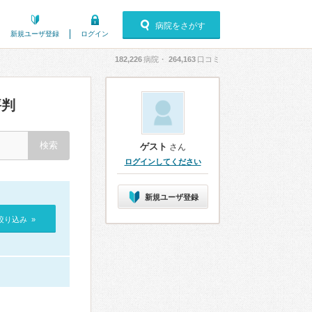
病院をさがす
新規ユーザ登録
ログイン
182,226
病院・
264,163
口コミ
評判
ゲスト
さん
ログインしてください
新規ユーザ登録
絞り込み »