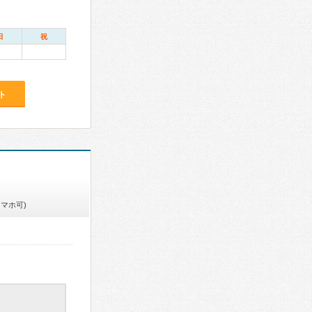
日
祝
ト
スマホ可)