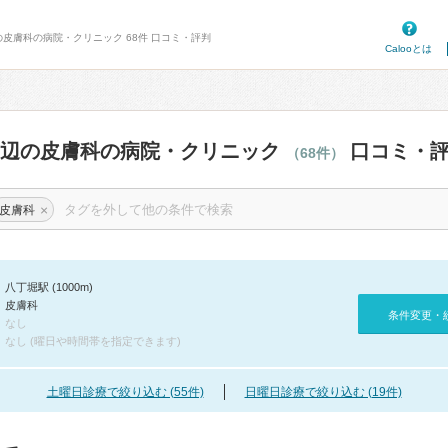
の皮膚科の病院・クリニック 68件 口コミ・評判
Calooとは
周辺の皮膚科の病院・クリニック
口コミ・
（68件）
×
皮膚科
八丁堀駅 (1000m)
皮膚科
条件変更・
なし
なし (曜日や時間帯を指定できます)
土曜日診療で絞り込む (55件)
日曜日診療で絞り込む (19件)