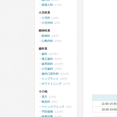
産婦人科
(11件)
小児科系
小児科
(12件)
小児外科
(2件)
精神科系
精神科
(28件)
心療内科
(32件)
歯科系
歯科
(191件)
矯正歯科
(93件)
歯周病科
(132件)
小児歯科
(79件)
歯科口腔外科
(104件)
インプラント
(36件)
ホワイトニング
(22件)
その他
漢方
(12件)
救急科
(2件)
11:00-14:30
ペインクリニック
(3件)
16:00-19:00
予防接種
(125件)
健康診断
(12件)