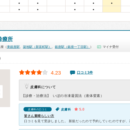
●
●
●
●
●
●
●
●
●
診療所
銀座（
東銀座駅
、
築地駅（新富町駅）
、
銀座駅（銀座一丁目駅）
）
マイナ受付
0）
4.23
口コミ3件
皮膚科について
【診療・治療法】
いぼの冷凍凝固法（液体窒素）
5.0
皮膚科
皮膚科の口コミ
皆さん素晴らしい方