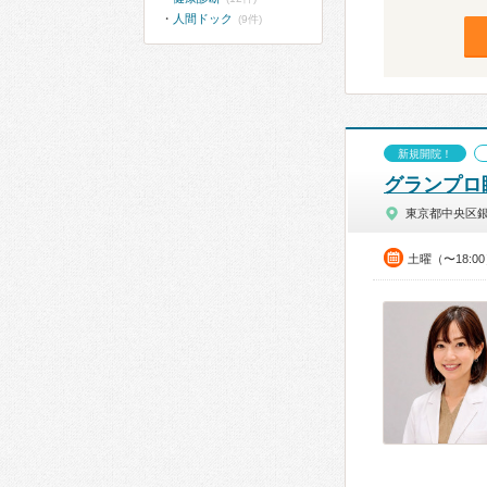
人間ドック
(9件)
新規開院！
グランプロ
東京都中央区
土曜（〜18:0