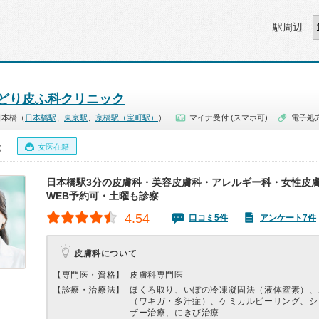
駅周辺
どり皮ふ科クリニック
日本橋（
日本橋駅
、
東京駅
、
京橋駅（宝町駅）
）
マイナ受付 (スマホ可)
電子処
女医在籍
0）
日本橋駅3分の皮膚科・美容皮膚科・アレルギー科・女性皮
WEB予約可・土曜も診察
4.54
口コミ5件
アンケート7件
皮膚科について
【専門医・資格】
皮膚科専門医
【診療・治療法】
ほくろ取り、いぼの冷凍凝固法（液体窒素）、
（ワキガ・多汗症）、ケミカルピーリング、シ
ザー治療、にきび治療