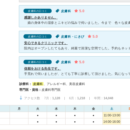
5.0
皮膚科
皮膚科の口コミ
感謝しかありません。
5.0
皮膚科・にきび
皮膚科の口コミ
安心できるクリニックです。
5.0
皮膚科
皮膚科の口コミ
信頼をおける先生です。
診療科：
皮膚科
、アレルギー科、美容皮膚科
専門医・資格：
皮膚科専門医
アクセス数 7月：
1,128
| 6月：
1,218
| 年間：
14,048
月
火
水
木
金
土
11:00-13:00
●
●
●
●
14:00-16:00
●
●
●
●