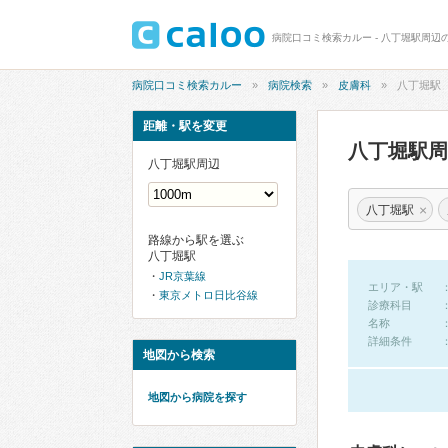
病院口コミ検索カルー - 八丁堀駅周辺
病院口コミ検索カルー
病院検索
皮膚科
八丁堀駅
距離・駅を変更
八丁堀駅
八丁堀駅周辺
×
八丁堀駅
路線から駅を選ぶ
八丁堀駅
JR京葉線
エリア・駅
東京メトロ日比谷線
診療科目
名称
詳細条件
地図から検索
地図から病院を探す