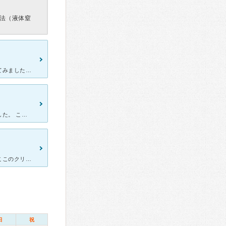
法（液体窒
近所で皮膚科を探していたところ、電柱の広告を見て存在を知り行ってみました。 先ず、受付の方の感じが良く、好感を持ちました。 幸い待ち時間も少なかったです。雑誌もそこそこ充実しているので、少しの待ち
もともと美容に興味がありましたが、子供が小さいので行けずにいました。 こちらはお手洗いにオムツ替え台もありますし、ベビーキーパーがあり、助かりました。 先生は丁寧にかつ、真剣に説明してくださいます
以前から肌トラブルが多く、乾燥肌による両下腿の痒みがきっかけでここのクリニックに通い始めました。 幼少期に通っていた皮膚科の嫌なイメージが大人になっても抜けなくて、初診時はかなり緊張しましたが、
日
祝