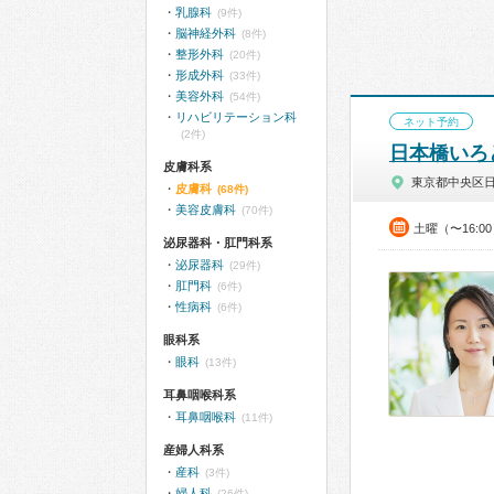
乳腺科
(9件)
脳神経外科
(8件)
整形外科
(20件)
形成外科
(33件)
美容外科
(54件)
リハビリテーション科
ネット予約
(2件)
日本橋いろ
皮膚科系
東京都中央区
皮膚科
(68件)
美容皮膚科
(70件)
土曜（〜16:0
泌尿器科・肛門科系
泌尿器科
(29件)
肛門科
(6件)
性病科
(6件)
眼科系
眼科
(13件)
耳鼻咽喉科系
耳鼻咽喉科
(11件)
産婦人科系
産科
(3件)
婦人科
(26件)