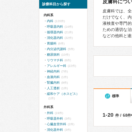
皮膚科につ
診療科目から探す
皮膚科では、全
内科系
だけでなく、内
内科
(120件)
液検査や専門的
呼吸器内科
(14件)
ための適切な治
循環器内科
(21件)
などの他科と連
消化器内科
(32件)
胃腸科
(6件)
内分泌代謝科
(5件)
糖尿病科
(10件)
リウマチ科
(6件)
アレルギー科
(22件)
神経内科
(7件)
血液内科
(1件)
腎臓内科
(9件)
人工透析
(1件)
緩和ケア（ホスピス）
標準
(1件)
外科系
外科
(19件)
1-20
件 / 68
呼吸器外科
(3件)
心臓血管外科
(2件)
消化器外科
(3件)