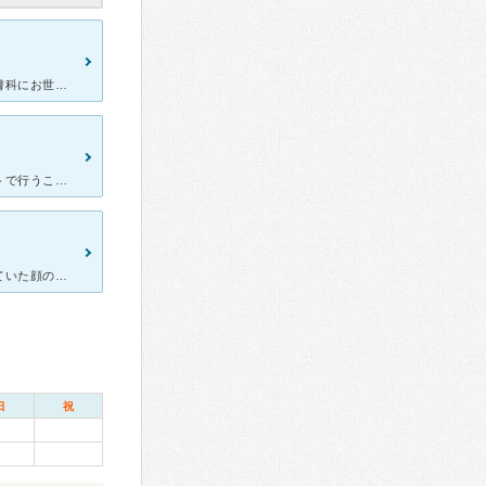
娘の身体中の湿疹とニキビの悩みで伺いました。今まで 色々な皮膚科にお世話になりましたが、はっきりと診察してくれないままダラダラと薬をもらっている病院ばかりでした。この病院で初めて診察らしいことをして
院内はオープンしたてもあり、綺麗で清潔な空間でした。予約もネットで行うことができ、密を避ける取り組みをされていたので、今のコロナ禍でも安心して訪問できました。私は他院で治療しているニキビの治りが遅く受
手荒れで伺いましたが、とても丁寧に診察して頂けました。気になっていた顔のそばかすについて相談したところ、わかりやすく治療の方針を教えて頂き安心感があります。美しい先生で美容についてもとても説得力があり
日
祝