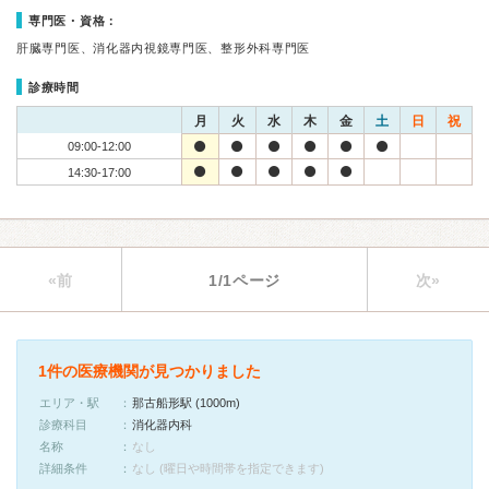
専門医・資格：
肝臓専門医、消化器内視鏡専門医、整形外科専門医
診療時間
月
火
水
木
金
土
日
祝
09:00-12:00
14:30-17:00
«前
1/1ページ
次»
1件の医療機関が見つかりました
エリア・駅
那古船形駅 (1000m)
診療科目
消化器内科
名称
なし
詳細条件
なし (曜日や時間帯を指定できます)