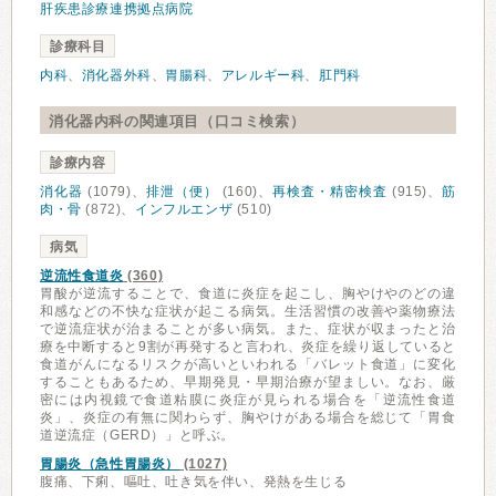
肝疾患診療連携拠点病院
診療科目
内科
、
消化器外科
、
胃腸科
、
アレルギー科
、
肛門科
消化器内科の関連項目（口コミ検索）
診療内容
消化器
(1079)、
排泄（便）
(160)、
再検査・精密検査
(915)、
筋
肉・骨
(872)、
インフルエンザ
(510)
病気
逆流性食道炎
(360)
胃酸が逆流することで、食道に炎症を起こし、胸やけやのどの違
和感などの不快な症状が起こる病気。生活習慣の改善や薬物療法
で逆流症状が治まることが多い病気。また、症状が収まったと治
療を中断すると9割が再発すると言われ、炎症を繰り返していると
食道がんになるリスクが高いといわれる「バレット食道」に変化
することもあるため、早期発見・早期治療が望ましい。なお、厳
密には内視鏡で食道粘膜に炎症が見られる場合を「逆流性食道
炎」、炎症の有無に関わらず、胸やけがある場合を総じて「胃食
道逆流症（GERD）」と呼ぶ。
胃腸炎（急性胃腸炎）
(1027)
腹痛、下痢、嘔吐、吐き気を伴い、発熱を生じる