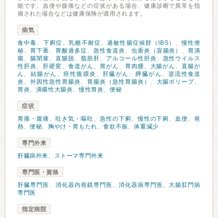
能です。血便や腹痛などの症状がある場合、健康診断で異常を指
摘された場合などは健康保険が適用されます。
病気
食中毒
、
下痢症
、
乳糖不耐症
、
過敏性腸症候群（IBS）
、
慢性便
秘
、
胃下垂
、
胃酸過多症
、
急性食道炎
、
虫垂炎（盲腸炎）
、
胃潰
瘍
、
腸閉塞
、
直腸脱
、
脂肪肝
、
アルコール性肝炎
、
急性ウイルス
性肝炎
、
肝硬変
、
食道がん
、
胃がん
、
胃肉腫
、
大腸がん
、
直腸が
ん
、
結腸がん
、
癌性腹膜炎
、
肝臓がん
、
膵臓がん
、
逆流性食道
炎
、
外因性急性胃腸炎
、
胃腸炎（急性胃腸炎）
、
大腸ポリープ
、
胃炎
、
潰瘍性大腸炎
、
慢性胃炎
、
便秘
症状
胃痛・腹痛
、
吐き気・嘔吐
、
急性の下痢
、
慢性の下痢
、
血便
、
発
熱
、
便秘
、
胸やけ・胃もたれ
、
食欲不振
、
体重減少
専門外来
肝臓病外来
、
ストーマ専門外来
専門医・資格
肝臓専門医
、
消化器内視鏡専門医
、
消化器病専門医
、
大腸肛門病
専門医
指定病院