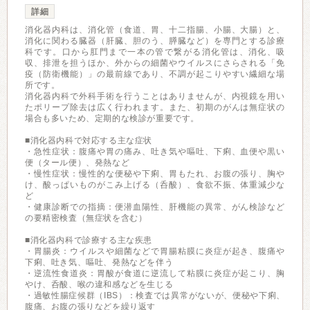
詳細
消化器内科は、消化管（食道、胃、十二指腸、小腸、大腸）と、
消化に関わる臓器（肝臓、胆のう、膵臓など）を専門とする診療
科です。口から肛門まで一本の管で繋がる消化管は、消化、吸
収、排泄を担うほか、外からの細菌やウイルスにさらされる「免
疫（防衛機能）」の最前線であり、不調が起こりやすい繊細な場
所です。
消化器内科で外科手術を行うことはありませんが、内視鏡を用い
たポリープ除去は広く行われます。また、初期のがんは無症状の
場合も多いため、定期的な検診が重要です。
■消化器内科で対応する主な症状
・急性症状：腹痛や胃の痛み、吐き気や嘔吐、下痢、血便や黒い
便（タール便）、発熱など
・慢性症状：慢性的な便秘や下痢、胃もたれ、お腹の張り、胸や
け、酸っぱいものがこみ上げる（呑酸）、食欲不振、体重減少な
ど
・健康診断での指摘：便潜血陽性、肝機能の異常、がん検診など
の要精密検査（無症状を含む）
■消化器内科で診療する主な疾患
・胃腸炎：ウイルスや細菌などで胃腸粘膜に炎症が起き、腹痛や
下痢、吐き気、嘔吐、発熱などを伴う
・逆流性食道炎：胃酸が食道に逆流して粘膜に炎症が起こり、胸
やけ、呑酸、喉の違和感などを生じる
・過敏性腸症候群（IBS）：検査では異常がないが、便秘や下痢、
腹痛、お腹の張りなどを繰り返す