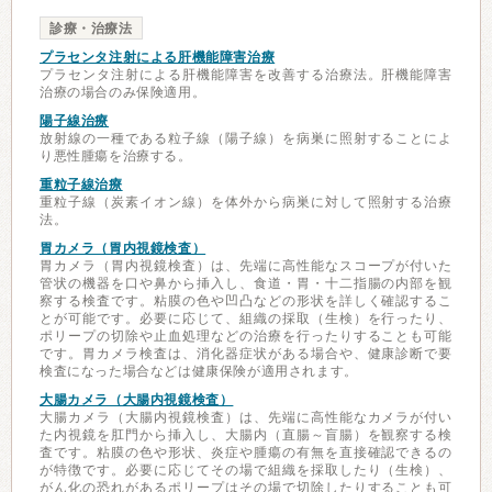
診療・治療法
プラセンタ注射による肝機能障害治療
プラセンタ注射による肝機能障害を改善する治療法。肝機能障害
治療の場合のみ保険適用。
陽子線治療
放射線の一種である粒子線（陽子線）を病巣に照射することによ
り悪性腫瘍を治療する。
重粒子線治療
重粒子線（炭素イオン線）を体外から病巣に対して照射する治療
法。
胃カメラ（胃内視鏡検査）
胃カメラ（胃内視鏡検査）は、先端に高性能なスコープが付いた
管状の機器を口や鼻から挿入し、食道・胃・十二指腸の内部を観
察する検査です。粘膜の色や凹凸などの形状を詳しく確認するこ
とが可能です。必要に応じて、組織の採取（生検）を行ったり、
ポリープの切除や止血処理などの治療を行ったりすることも可能
です。胃カメラ検査は、消化器症状がある場合や、健康診断で要
検査になった場合などは健康保険が適用されます。
大腸カメラ（大腸内視鏡検査）
大腸カメラ（大腸内視鏡検査）は、先端に高性能なカメラが付い
た内視鏡を肛門から挿入し、大腸内（直腸～盲腸）を観察する検
査です。粘膜の色や形状、炎症や腫瘍の有無を直接確認できるの
が特徴です。必要に応じてその場で組織を採取したり（生検）、
がん化の恐れがあるポリープはその場で切除したりすることも可