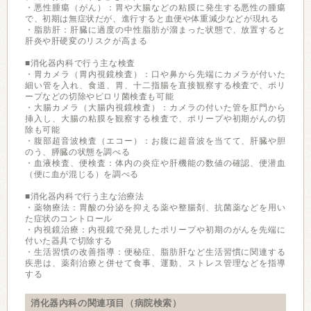
・悪性腫瘍（がん）：胃や大腸などの粘膜に発生する悪性の腫瘍
で、初期は無症状だが、進行すると血便や体重減少などが現れる
・脂肪肝：肝臓に過度の中性脂肪が溜まった状態で、放置すると
肝炎や肝硬変のリスクが高まる
■消化器内科で行う主な検査
・胃カメラ（胃内視鏡検査）：口や鼻から先端にカメラが付いた
細い管を入れ、食道、胃、十二指腸を直接観察する検査で、ポリ
ープなどの切除やピロリ菌検査も可能
・大腸カメラ（大腸内視鏡検査）：カメラの付いた管を肛門から
挿入し、大腸の粘膜を観察する検査で、ポリープや初期がんの切
除も可能
・腹部超音波検査（エコー）：お腹に超音波を当てて、肝臓や胆
のう、膵臓の状態を調べる
・血液検査、便検査：体内の炎症や肝機能の数値の確認、便潜血
（便に血が混じる）を調べる
■消化器内科で行う主な治療法
・薬物療法：胃酸の分泌を抑える薬や整腸剤、抗菌薬などを用い
た症状のコントロール
・内視鏡治療：内視鏡で発見したポリープや初期のがんを先端に
付いた器具で切除する
・生活習慣の改善指導：便秘症、脂肪肝など生活習慣に関連する
疾患は、薬剤治療と併せて食事、運動、ストレス管理などを指導
する
消化器内科の関連項目（病院検索）