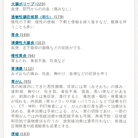
大腸ポリープ
(229)
血便、肛門からの出血（痛みなし）
過敏性腸症候群（IBS）
(179)
慢性の下痢、慢性の便秘、下痢と便秘を繰り返すなど。腹痛を伴
うことも多い
胃炎
(166)
潰瘍性大腸炎
(103)
血便、左下腹部の腹痛などの症状がでる
慢性胃炎
(94)
胃もたれ、食欲不振、吐血など
胃潰瘍
(112)
みぞおちの痛み、吐血、胸やけ、血便などの症状を伴う
胃がん
(95)
胃の粘膜内にできた悪性腫瘍。症状には胃（みぞおち）の痛み・
違和感、胸やけ、吐き気、食欲不振、貧血、黒い便などがある
が、初期の多くは無症状。進行すると、倦怠感・嘔吐・体重減少
が現れる。内視鏡（胃カメラ）やX線（バリウム）などで診断を行
い、CT・MRI・PET検査により、がんの進行度を調べて治療法を
決める。基本治療は手術による、がん・胃の切除であり、一部の
早期がんでは内視鏡治療や腹腔鏡手術も可能。再発予防・症状緩
和目的で薬物療法を行うが、放射線治療は通常行わない。術後は
定期検査や経過観察を必要とする。
便秘
(183)