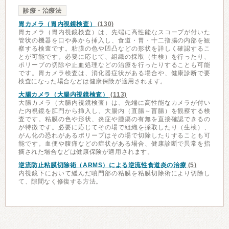
診療・治療法
胃カメラ（胃内視鏡検査）
(130)
胃カメラ（胃内視鏡検査）は、先端に高性能なスコープが付いた
管状の機器を口や鼻から挿入し、食道・胃・十二指腸の内部を観
察する検査です。粘膜の色や凹凸などの形状を詳しく確認するこ
とが可能です。必要に応じて、組織の採取（生検）を行ったり、
ポリープの切除や止血処理などの治療を行ったりすることも可能
です。胃カメラ検査は、消化器症状がある場合や、健康診断で要
検査になった場合などは健康保険が適用されます。
大腸カメラ（大腸内視鏡検査）
(113)
大腸カメラ（大腸内視鏡検査）は、先端に高性能なカメラが付い
た内視鏡を肛門から挿入し、大腸内（直腸～盲腸）を観察する検
査です。粘膜の色や形状、炎症や腫瘍の有無を直接確認できるの
が特徴です。必要に応じてその場で組織を採取したり（生検）、
がん化の恐れがあるポリープはその場で切除したりすることも可
能です。血便や腹痛などの症状がある場合、健康診断で異常を指
摘された場合などは健康保険が適用されます。
逆流防止粘膜切除術（ARMS）による逆流性食道炎の治療
(5)
内視鏡下において緩んだ噴門部の粘膜を粘膜切除術により切除し
て、隙間なく修復する方法。