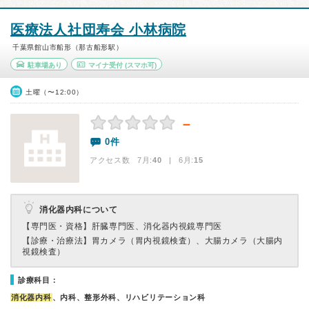
医療法人社団寿会 小林病院
千葉県館山市船形（那古船形駅）
駐車場あり
マイナ受付
(スマホ可)
土曜（〜12:00）
－
0件
アクセス数 7月:
40
| 6月:
15
消化器内科について
【専門医・資格】
肝臓専門医、消化器内視鏡専門医
【診療・治療法】
胃カメラ（胃内視鏡検査）、大腸カメラ（大腸内
視鏡検査）
診療科目：
消化器内科
、内科、整形外科、リハビリテーション科