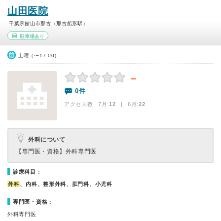
山田医院
千葉県館山市那古（那古船形駅）
駐車場あり
土曜（〜17:00）
－
0件
アクセス数 7月:
12
| 6月:
22
外科について
【専門医・資格】
外科専門医
診療科目：
外科
、内科、整形外科、肛門科、小児科
専門医・資格：
外科専門医