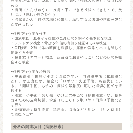
膨らみが現れる。放置すると腸が壊死（細胞の死滅）する恐れが
ある
・粉瘤（ふんりゅう）：皮膚の下にできる袋状のできもので、炎
症により腫れや痛みを伴う
・消化器がん：胃や大腸に発生し、進行すると出血や体重減少な
どがみられる
■外科で行う主な検査
・血液検査：血液から炎症や全身状態を調べる基本的な検査
・レントゲン検査：骨折や外傷の有無を確認するX線検査
・CT検査：X線で体の断面を撮影し、臓器の異常や出血を詳しく
確認する検査
・超音波（エコー）検査：超音波で臓器やしこりなどの状態を観
察する検査
■外科で行う主な治療法
・手術療法：傷跡が小さく回復の早い「内視鏡手術（腹腔鏡な
ど）」が主流だが、精密な「ロボット支援手術」も普及してい
る。「開腹手術」も含め、病状や緊急度に応じた適切な術式を選
択する
・処置・小手術：切り傷・やけどの手当て（創傷処置）や、膿を
出すための皮膚切開、粉瘤（しこり）を取り除く日帰り手術など
を行う
・薬物療法：抗生物質、鎮痛薬、点滴などを用い、手術と併用し
て回復を促す
外科の関連項目（病院検索）