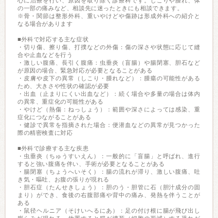
心に治療を行い、原因を取り除く診療科です。しこりや腫れ、体
の一部の痛みなど、相談先に迷ったときにも相談できます。
※骨・関節は整形外科、重いやけどや傷跡は形成外科への紹介と
なる場合があります
■外科で対応する主な症状
・切り傷、擦り傷、打撲などの外傷：傷の深さや状態に応じて縫
合や止血などを行う
・激しい腹痛、長引く腹痛：虫垂炎（盲腸）や腸閉塞、胆石など
が原因の場合、緊急対応が必要となることがある
・皮膚や皮下の異常（しこり・腫れなど）：腫瘍の可能性がある
ため、大きさや性状の確認が必要
・出血（止まりにくい出血など）：続く場合や多量の場合は体内
の異常、重症化の可能性がある
・やけど（熱傷：ねっしょう）：範囲や深さによっては感染、重
症化につながることがある
・健診で異常を指摘された場合：便潜血などの異常が見つかった
際の精密検査に対応
■外科で診療する主な疾患
・虫垂炎（ちゅうすいえん）：一般的に「盲腸」と呼ばれ、進行
すると強い腹痛を伴い、手術が必要となることがある
・腸閉塞（ちょうへいそく）：腸の流れが滞り、激しい腹痛、吐
き気・嘔吐、お腹の張りが現れる
・胆石症（たんせきしょう）：胆のう・胆管に石（胆汁成分の固
まり）ができ、食後の右腹部痛や背中の痛み、発熱を伴うことが
ある
・鼠径ヘルニア（そけいへるにあ）：足の付け根に腸が飛び出し