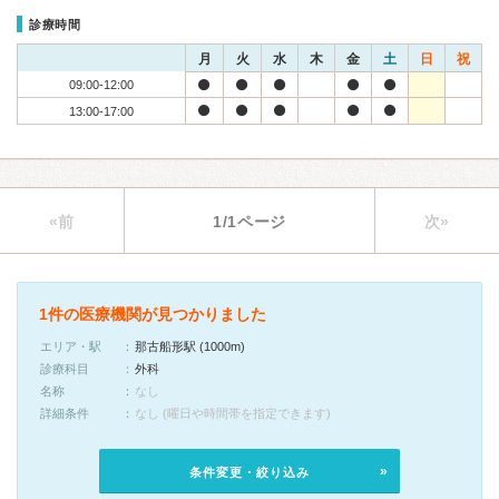
診療時間
月
火
水
木
金
土
日
祝
09:00-12:00
13:00-17:00
«前
1/1ページ
次»
1件の医療機関が見つかりました
エリア・駅
那古船形駅 (1000m)
診療科目
外科
名称
なし
詳細条件
なし (曜日や時間帯を指定できます)
条件変更・絞り込み