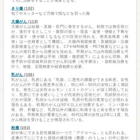
うちに治療をすることが重要となる。
きり傷
(102)
包丁やカッターなど刃物で指などを切った傷
大腸がん
(119)
大腸がんは結腸・直腸・肛門に発生するがん。初期では無症状だ
が、進行するとしこり・腹部の張り・貧血・血便・便秘と下痢を
繰り返す・便が細くなるなどの症状が現れる。便潜血検査（検
便）は一次検査として機能し、大腸内視鏡検査・直腸指診・注腸
造影検査などから診断する。CTやMRI検査・PET検査などによる
がんの進行度から治療法を決める。早期がんでは内視鏡治療も可
能だが、基本治療は手術（開腹・腹腔鏡下）によるがん切除。再
発予防や症状緩和目的でがん剤治療（化学療法）・放射線治療を
行う。術後、定期検査や経過観察が必要。
乳がん
(306)
乳がんは、乳房にある「乳腺」に悪性の腫瘍ができる疾患。女性
のがんの中で最も罹患率が高く、特に40～50代の女性に多く発症
する。発生には女性ホルモン（エストロゲン）が深く関係してお
り、乳房にできる硬いしこりが代表的な症状だが、乳頭部分のた
だれや湿疹、乳頭からの分泌物、乳房や乳頭の変形などが現れる
場合もある。初期のがんは90％以上が治癒するが、リンパ節や
骨、肺、肝臓など、乳房以外の臓器に転移すると命を脅かす場合
がある。早期発見が重要なため、40代以降の女性は2年に1度、乳
がん検診を受けることが推奨されている。
粉瘤
(393)
顔や体にできる良性腫瘍の一つで「アテローム」とも言われる。
皮膚の下ににできた袋状の構造物（嚢腫：のうしゅ）の中に垢や