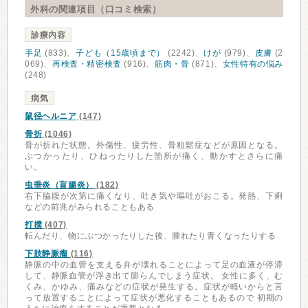
外科の関連項目（口コミ検索）
診療内容
手足
(833)、
子ども（15歳頃まで）
(2242)、
けが
(979)、
皮膚
(2
069)、
再検査・精密検査
(916)、
筋肉・骨
(871)、
女性特有の悩み
(248)
病気
鼠径ヘルニア
(147)
骨折
(1046)
骨が折れた状態。外傷性、疲労性、骨粗鬆症などが原因となる。
ぶつかったり、ひねったりした箇所が痛く、動かすとさらに痛
い。
虫垂炎（盲腸炎）
(182)
右下脇腹が次第に痛くなり、吐き気や嘔吐がおこる。発熱、下痢
などの前兆がみられることもある
打撲
(407)
転んだり、物にぶつかったりした後、腫れたり青くなったりする
下肢静脈瘤
(116)
静脈の中の血管を支える弁が壊れることによって足の血液が停滞
して、静脈血管が浮き出て膨らんでしまう症状。 女性に多く、む
くみ、かゆみ、痛みなどの症状が発生する。症状が軽いからと言
って放置することによって症状が悪化することもあるので 初期の