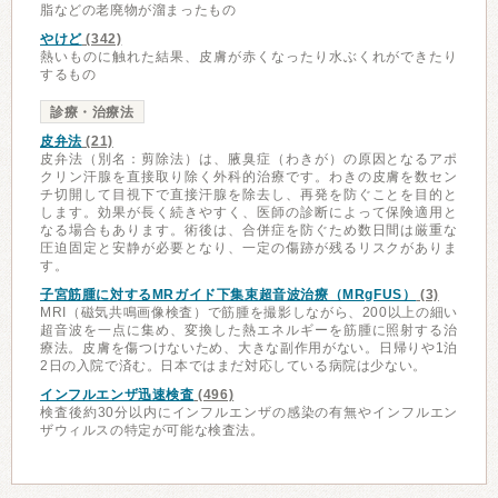
脂などの老廃物が溜まったもの
やけど
(342)
熱いものに触れた結果、皮膚が赤くなったり水ぶくれができたり
するもの
診療・治療法
皮弁法
(21)
皮弁法（別名：剪除法）は、腋臭症（わきが）の原因となるアポ
クリン汗腺を直接取り除く外科的治療です。わきの皮膚を数セン
チ切開して目視下で直接汗腺を除去し、再発を防ぐことを目的と
します。効果が長く続きやすく、医師の診断によって保険適用と
なる場合もあります。術後は、合併症を防ぐため数日間は厳重な
圧迫固定と安静が必要となり、一定の傷跡が残るリスクがありま
す。
子宮筋腫に対するMRガイド下集束超音波治療（MRgFUS）
(3)
MRI（磁気共鳴画像検査）で筋腫を撮影しながら、200以上の細い
超音波を一点に集め、変換した熱エネルギーを筋腫に照射する治
療法。皮膚を傷つけないため、大きな副作用がない。日帰りや1泊
2日の入院で済む。日本ではまだ対応している病院は少ない。
インフルエンザ迅速検査
(496)
検査後約30分以内にインフルエンザの感染の有無やインフルエン
ザウィルスの特定が可能な検査法。