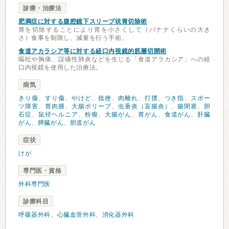
診療・治療法
肥満症に対する腹腔鏡下スリーブ状胃切除術
胃を切除することにより胃を小さくして（バナナくらいの大き
さ）食事を制限し、減量を行う手術。
食道アカラシア等に対する経口内視鏡的筋層切開術
嘔吐や胸痛、誤嚥性肺炎などを生じる「食道アラカシア」への経
口内視鏡を使用した治療法。
病気
きり傷
、
すり傷
、
やけど
、
捻挫
、
肉離れ
、
打撲
、
つき指
、
スポー
ツ障害
、
胃肉腫
、
大腸ポリープ
、
虫垂炎（盲腸炎）
、
腸閉塞
、
胆
石症
、
鼠径ヘルニア
、
粉瘤
、
大腸がん
、
胃がん
、
食道がん
、
肝臓
がん
、
膵臓がん
、
胆道がん
症状
けが
専門医・資格
外科専門医
診療科目
呼吸器外科
、
心臓血管外科
、
消化器外科