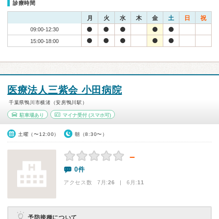
診療時間
月
火
水
木
金
土
日
祝
09:00-12:30
15:00-18:00
医療法人三紫会 小田病院
千葉県鴨川市横渚（安房鴨川駅）
駐車場あり
マイナ受付
(スマホ可)
土曜（〜12:00）
朝（8:30〜）
－
0件
アクセス数 7月:
26
| 6月:
11
予防接種について