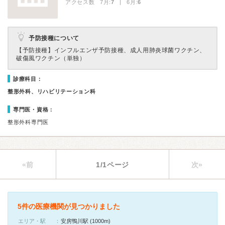
アクセス数 7月:
7
| 6月:
6
予防接種について
【予防接種】
インフルエンザ予防接種、成人用肺炎球菌ワクチン、
破傷風ワクチン（単独）
診療科目：
整形外科、リハビリテーション科
専門医・資格：
整形外科専門医
«前
1/1ページ
次»
5件の医療機関が見つかりました
エリア・駅
安房鴨川駅 (1000m)