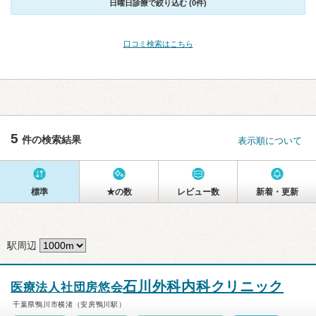
日曜日診療で絞り込む (0件)
口コミ検索はこちら
5
件の検索結果
表示順について
標準
★の数
レビュー数
新着・更新
駅周辺
石川外科内科クリニック
医療法人社団房悠会
千葉県鴨川市横渚（安房鴨川駅）