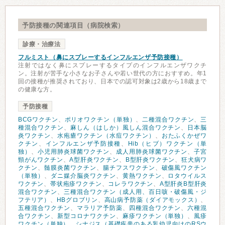
予防接種の関連項目（病院検索）
診療・治療法
フルミスト（鼻にスプレーするインフルエンザ予防接種）
注射ではなく鼻にスプレーするタイプのインフルエンザワクチ
ン。注射が苦手な小さなお子さんや若い世代の方におすすめ。年1
回の接種が推奨されており、日本での認可対象は2歳から18歳まで
の健康な方。
予防接種
BCGワクチン
、
ポリオワクチン（単独）
、
二種混合ワクチン
、
三
種混合ワクチン
、
麻しん（はしか）風しん混合ワクチン
、
日本脳
炎ワクチン
、
水疱瘡ワクチン（水痘ワクチン）
、
おたふくかぜワ
クチン
、
インフルエンザ予防接種
、
Hib（ヒブ）ワクチン（単
独）
、
小児用肺炎球菌ワクチン
、
成人用肺炎球菌ワクチン
、
子宮
頸がんワクチン
、
A型肝炎ワクチン
、
B型肝炎ワクチン
、
狂犬病ワ
クチン
、
髄膜炎菌ワクチン
、
腸チフスワクチン
、
破傷風ワクチン
（単独）
、
ダニ媒介脳炎ワクチン
、
黄熱ワクチン
、
ロタウイルス
ワクチン
、
帯状疱疹ワクチン
、
コレラワクチン
、
A型肝炎B型肝炎
混合ワクチン
、
三種混合ワクチン（成人用、百日咳・破傷風・ジ
フテリア）
、
HBグロブリン
、
高山病予防薬（ダイアモックス）
、
五種混合ワクチン
、
マラリア予防薬
、
四種混合ワクチン
、
六種混
合ワクチン
、
新型コロナワクチン
、
麻疹ワクチン（単独）
、
風疹
ワクチン（単独）
、
シナジス（基礎疾患のある乳幼児向けのRSウ