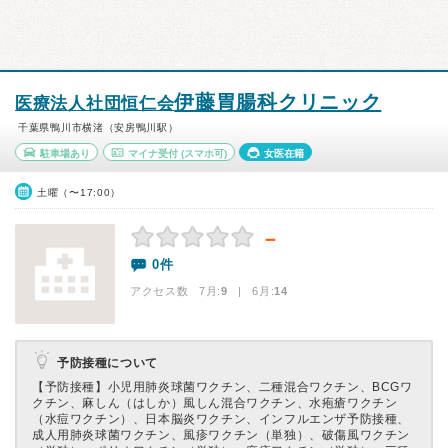
伊藤胃腸科クリニック
医療法人社団恒仁会
千葉県鴨川市横渚（安房鴨川駅）
駐車場あり
マイナ受付
(スマホ可)
女医在籍
土曜（〜17:00）
－
0件
アクセス数 7月:
9
| 6月:
14
予防接種について
【予防接種】
小児用肺炎球菌ワクチン、二種混合ワクチン、BCGワ
クチン、麻しん（はしか）風しん混合ワクチン、水疱瘡ワクチン
（水痘ワクチン）、日本脳炎ワクチン、インフルエンザ予防接種、
成人用肺炎球菌ワクチン、風疹ワクチン（単独）、破傷風ワクチン