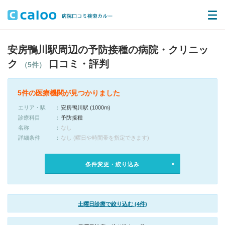
安房鴨川駅周辺の予防接種の病院・クリニッ
ク
口コミ・評判
（5件）
5件の医療機関が見つかりました
エリア・駅
安房鴨川駅 (1000m)
診療科目
予防接種
名称
なし
詳細条件
なし (曜日や時間帯を指定できます)
条件変更・絞り込み
土曜日診療で絞り込む (4件)