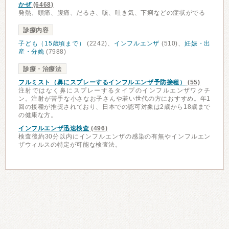
かぜ
(6468)
発熱、頭痛、腹痛、だるさ、咳、吐き気、下痢などの症状がでる
診療内容
子ども（15歳頃まで）
(2242)、
インフルエンザ
(510)、
妊娠・出
産・分娩
(7988)
診療・治療法
フルミスト（鼻にスプレーするインフルエンザ予防接種）
(55)
注射ではなく鼻にスプレーするタイプのインフルエンザワクチ
ン。注射が苦手な小さなお子さんや若い世代の方におすすめ。年1
回の接種が推奨されており、日本での認可対象は2歳から18歳まで
の健康な方。
インフルエンザ迅速検査
(496)
検査後約30分以内にインフルエンザの感染の有無やインフルエン
ザウィルスの特定が可能な検査法。