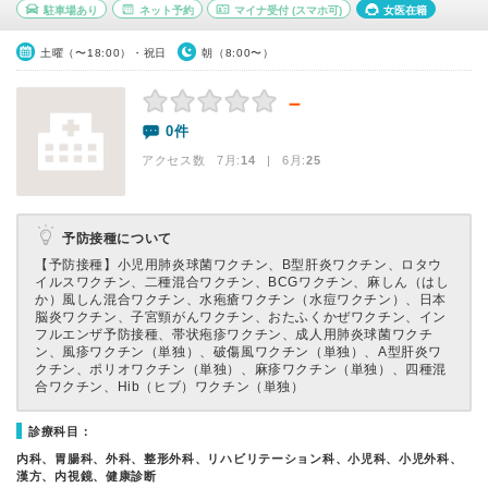
駐車場あり
ネット予約
マイナ受付
(スマホ可)
女医在籍
土曜（〜18:00）・祝日
朝（8:00〜）
－
0件
アクセス数 7月:
14
| 6月:
25
予防接種について
【予防接種】
小児用肺炎球菌ワクチン、B型肝炎ワクチン、ロタウ
イルスワクチン、二種混合ワクチン、BCGワクチン、麻しん（はし
か）風しん混合ワクチン、水疱瘡ワクチン（水痘ワクチン）、日本
脳炎ワクチン、子宮頸がんワクチン、おたふくかぜワクチン、イン
フルエンザ予防接種、帯状疱疹ワクチン、成人用肺炎球菌ワクチ
ン、風疹ワクチン（単独）、破傷風ワクチン（単独）、A型肝炎ワ
クチン、ポリオワクチン（単独）、麻疹ワクチン（単独）、四種混
合ワクチン、Hib（ヒブ）ワクチン（単独）
診療科目：
内科、胃腸科、外科、整形外科、リハビリテーション科、小児科、小児外科、
漢方、内視鏡、健康診断