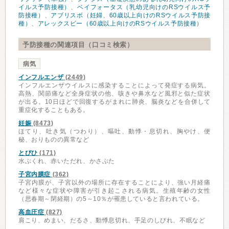
イルス予防接種）
、
ベイフォータス（乳幼児向けのRSウイルス予
防接種）
、
アブリスボ（妊婦、60歳以上向けのRSウイルス予防接
種）
、
アレックスビー（60歳以上向けのRSウイルス予防接種）
予防接種の関連項目（口コミ検索）
病気
インフルエンザ
(2449)
インフルエンザウイルスに感染することによって発症する病気。
高熱、関節痛など全身症状の他、咳きや鼻水など風邪と似た症状
が出る。10日ほどで回復するがまれに肺炎、脳炎などを合併して
重症化することもある。
妊娠
(8473)
ほてり、吐き気（つわり）、嘔吐、動悸・息切れ、胸やけ、便
秘、おりものの異常など
とびひ
(171)
水ぶくれ、赤いただれ、かさぶた
子宮内膜症
(362)
子宮内膜が、子宮以外の場所に存在することにより、強い月経痛
など様々な症状や障害が引き起こされる病気。生殖年齢の女性
（思春期～閉経期）の5～10％が罹患していると言われている。
高血圧症
(827)
肩こり、めまい、だるさ、動悸息切れ、手足のしびれ、不眠など