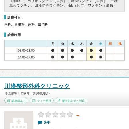
（単独）、ポリオワクチン（単独）、麻疹ワクチン（単独）、三種
混合ワクチン、四種混合ワクチン、Hib（ヒブ）ワクチン（単独）
診療科目：
内科、胃腸科、外科、肛門科
診療時間
月
火
水
木
金
土
日
祝
09:00-12:00
14:00-17:00
川邉整形外科クリニック
千葉県鴨川市横渚（安房鴨川駅）
駐車場あり
マイナ受付
電子処方せん対応
－
0件