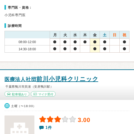
専門医・資格：
小児科専門医
診療時間
月
火
水
木
金
土
日
祝
08:00-12:00
14:30-18:00
前川小児科クリニック
医療法人社団
千葉県鴨川市貝渚（安房鴨川駅）
駐車場あり
マイナ受付
土曜（〜18:00）
3.00
1件