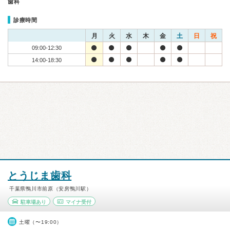
歯科
診療時間
月
火
水
木
金
土
日
祝
09:00-12:30
14:00-18:30
とうじま歯科
千葉県鴨川市前原（安房鴨川駅）
駐車場あり
マイナ受付
土曜（〜19:00）