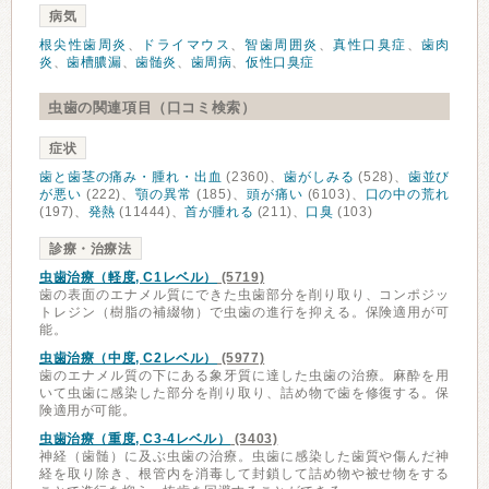
病気
根尖性歯周炎
、
ドライマウス
、
智歯周囲炎
、
真性口臭症
、
歯肉
炎
、
歯槽膿漏
、
歯髄炎
、
歯周病
、
仮性口臭症
虫歯の関連項目（口コミ検索）
症状
歯と歯茎の痛み・腫れ・出血
(2360)、
歯がしみる
(528)、
歯並び
が悪い
(222)、
顎の異常
(185)、
頭が痛い
(6103)、
口の中の荒れ
(197)、
発熱
(11444)、
首が腫れる
(211)、
口臭
(103)
診療・治療法
虫歯治療（軽度, C1レベル）
(5719)
歯の表面のエナメル質にできた虫歯部分を削り取り、コンポジッ
トレジン（樹脂の補綴物）で虫歯の進行を抑える。保険適用が可
能。
虫歯治療（中度, C2レベル）
(5977)
歯のエナメル質の下にある象牙質に達した虫歯の治療。麻酔を用
いて虫歯に感染した部分を削り取り、詰め物で歯を修復する。保
険適用が可能。
虫歯治療（重度, C3-4レベル）
(3403)
神経（歯髄）に及ぶ虫歯の治療。虫歯に感染した歯質や傷んだ神
経を取り除き、根管内を消毒して封鎖して詰め物や被せ物をする