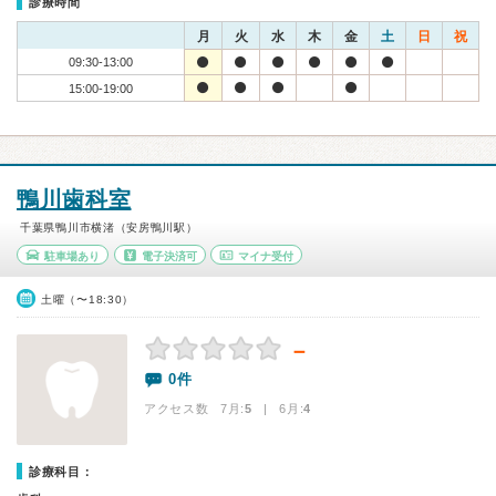
診療時間
月
火
水
木
金
土
日
祝
09:30-13:00
15:00-19:00
鴨川歯科室
千葉県鴨川市横渚（安房鴨川駅）
駐車場あり
電子決済可
マイナ受付
土曜（〜18:30）
－
0件
アクセス数 7月:
5
| 6月:
4
診療科目：