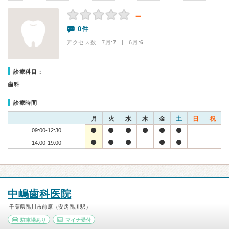
－
0件
アクセス数 7月:
7
| 6月:
6
診療科目：
歯科
診療時間
月
火
水
木
金
土
日
祝
09:00-12:30
14:00-19:00
中嶋歯科医院
千葉県鴨川市前原（安房鴨川駅）
駐車場あり
マイナ受付