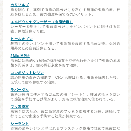
カリソルブ
歯を削らず、薬剤で虫歯の部分だけを溶かす無痛の虫歯治療。神
経を残せるため、歯の強度を保てるのがメリット。
エルビウムヤグレーザー（虫歯治療）
レーザーを照射して虫歯部分だけをピンポイントに削り取る治
療。保険診療が可能。
ヒールオゾン
殺菌力の高いオゾンを用いて虫歯菌を殺菌する虫歯治療。保険適
用外のため自費診療となる。
3Mix-MP法
虫歯に効果的な3種類の抗生物質を混ぜ合わせた薬剤で虫歯の原因
菌を死滅させ、歯の再石灰化を促す治療。
コンポジットレジン
詰め物用の白色の樹脂で、CRとも呼ばれる。虫歯を除去した後、
充填して歯を修復する治療。
ラバーダム
歯科治療時に使用するゴム製の膜（シート）。唾液の流入を防い
で感染を予防する効果があり、おもに根管治療で使われている。
フッ素塗布
虫歯予防のため、歯に高濃度のフッ素を塗布する治療。継続して
行うことで虫歯を予防する効果が持続する。
シーラント
奥歯の溝をレジンと呼ばれるプラスチック樹脂で埋めて虫歯にな