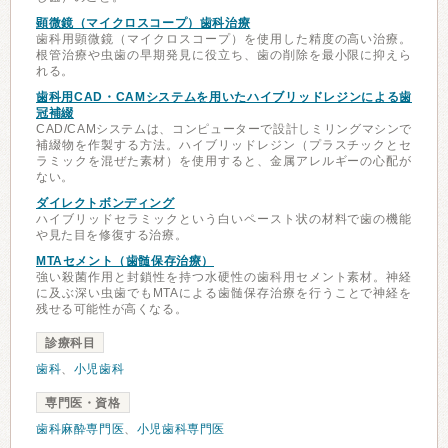
顕微鏡（マイクロスコープ）歯科治療
歯科用顕微鏡（マイクロスコープ）を使用した精度の高い治療。
根管治療や虫歯の早期発見に役立ち、歯の削除を最小限に抑えら
れる。
歯科用CAD・CAMシステムを用いたハイブリッドレジンによる歯
冠補綴
CAD/CAMシステムは、コンピューターで設計しミリングマシンで
補綴物を作製する方法。ハイブリッドレジン（プラスチックとセ
ラミックを混ぜた素材）を使用すると、金属アレルギーの心配が
ない。
ダイレクトボンディング
ハイブリッドセラミックという白いペースト状の材料で歯の機能
や見た目を修復する治療。
MTAセメント（歯髄保存治療）
強い殺菌作用と封鎖性を持つ水硬性の歯科用セメント素材。神経
に及ぶ深い虫歯でもMTAによる歯髄保存治療を行うことで神経を
残せる可能性が高くなる。
診療科目
歯科
、
小児歯科
専門医・資格
歯科麻酔専門医
、
小児歯科専門医