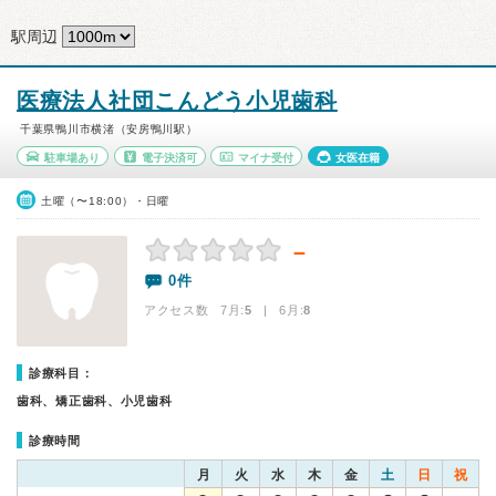
駅周辺
医療法人社団こんどう小児歯科
千葉県鴨川市横渚（安房鴨川駅）
駐車場あり
電子決済可
マイナ受付
女医在籍
土曜（〜18:00）・日曜
－
0件
アクセス数 7月:
5
| 6月:
8
診療科目：
歯科、矯正歯科、小児歯科
診療時間
月
火
水
木
金
土
日
祝