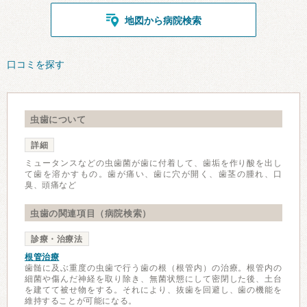
地図から病院検索
口コミを探す
虫歯について
詳細
ミュータンスなどの虫歯菌が歯に付着して、歯垢を作り酸を出し
て歯を溶かすもの。歯が痛い、歯に穴が開く、歯茎の腫れ、口
臭、頭痛など
虫歯の関連項目（病院検索）
診療・治療法
根管治療
歯髄に及ぶ重度の虫歯で行う歯の根（根管内）の治療。根管内の
細菌や傷んだ神経を取り除き、無菌状態にして密閉した後、土台
を建てて被せ物をする。それにより、抜歯を回避し、歯の機能を
維持することが可能になる。