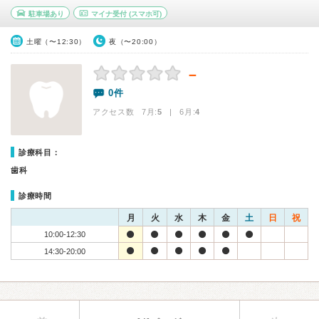
駐車場あり
マイナ受付
(スマホ可)
土曜（〜12:30）
夜（〜20:00）
－
0件
アクセス数 7月:
5
| 6月:
4
診療科目：
歯科
診療時間
月
火
水
木
金
土
日
祝
10:00-12:30
14:30-20:00