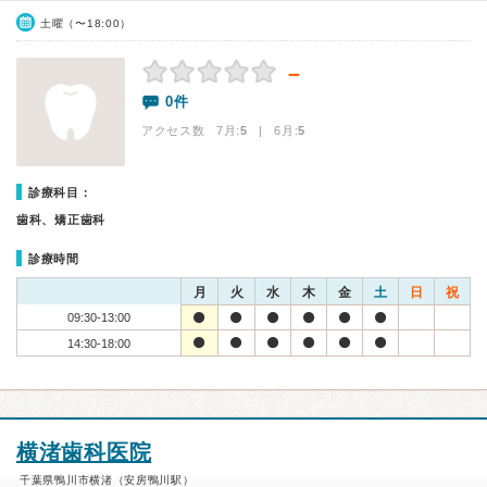
土曜（〜18:00）
－
0件
アクセス数 7月:
5
| 6月:
5
診療科目：
歯科、矯正歯科
診療時間
月
火
水
木
金
土
日
祝
09:30-13:00
14:30-18:00
横渚歯科医院
千葉県鴨川市横渚（安房鴨川駅）