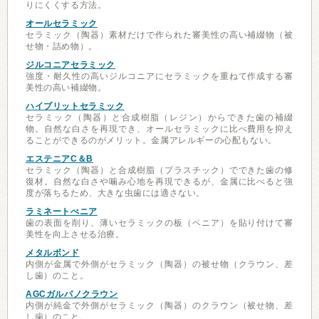
りにくくする方法。
オールセラミック
セラミック（陶器）素材だけで作られた審美性の高い補綴物（被
せ物・詰め物）。
ジルコニアセラミック
強度・耐久性の高いジルコニアにセラミックを重ねて作成する審
美性の高い補綴物。
ハイブリットセラミック
セラミック（陶器）と合成樹脂（レジン）からできた歯の補綴
物。自然な白さを再現でき、オールセラミックに比べ費用を抑え
ることができるのがメリット。金属アレルギーの心配もない。
エステニアC＆B
セラミック（陶器）と合成樹脂（プラスチック）でできた歯の修
復材。自然な白さや噛み心地を再現できるが、金属に比べると強
度が落ちるため、大きな虫歯には適さない。
ラミネートべニア
歯の表面を削り、薄いセラミックの板（ベニア）を貼り付けて審
美性を向上させる治療。
メタルボンド
内側が金属で外側がセラミック（陶器）の被せ物（クラウン、差
し歯）のこと。
AGCガルバノクラウン
内側が純金で外側がセラミック（陶器）のクラウン（被せ物、差
し歯）のこと。