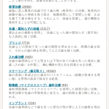
ことで進行を抑え、抜歯を回避することができる。
根管治療
(2960)
歯髄に及ぶ重度の虫歯で行う歯の根（根管内）の治療。根管内の
細菌や傷んだ神経を取り除き、無菌状態にして密閉した後、土台
を建てて被せ物をする。それにより、抜歯を回避し、歯の機能を
維持することが可能になる。
虫歯・親知らずの抜歯
(2317)
痛み止めの麻酔を使用し、虫歯になった歯や親知らず（親不知）
を人為的に抜く治療。
ブリッジ
(774)
虫歯などの理由で失った歯の隙間を埋めるため、両隣の歯を削
り、それらの歯の根を利用して人工の歯を補う治療。
入れ歯治療
(465)
虫歯や歯周病などで上顎または下顎の全ての歯を失った場合に義
歯（入れ歯）を作製し、噛む機能や見た目を回復させる治療。
スケーリング（歯石取り）
(4582)
歯の表面に形成された歯石やバイオフィルム（細菌が形成する薄
い膜）を専用の器具で除去する処置。
顕微鏡（マイクロスコープ）歯科治療
(99)
歯科用顕微鏡（マイクロスコープ）を使用した精度の高い治療。
根管治療や虫歯の早期発見に役立ち、歯の削除を最小限に抑えら
れる。
インプラント
(236)
虫歯や歯周病などで歯を失った部分の顎の骨に人工の歯根を埋め