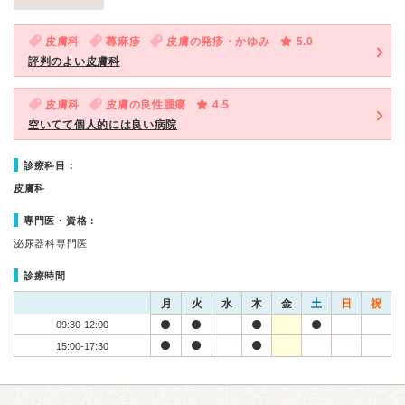
皮膚科
蕁麻疹
皮膚の発疹・かゆみ
5.0
評判のよい皮膚科
皮膚科
皮膚の良性腫瘍
4.5
空いてて個人的には良い病院
診療科目：
皮膚科
専門医・資格：
泌尿器科専門医
診療時間
月
火
水
木
金
土
日
祝
09:30-12:00
15:00-17:30