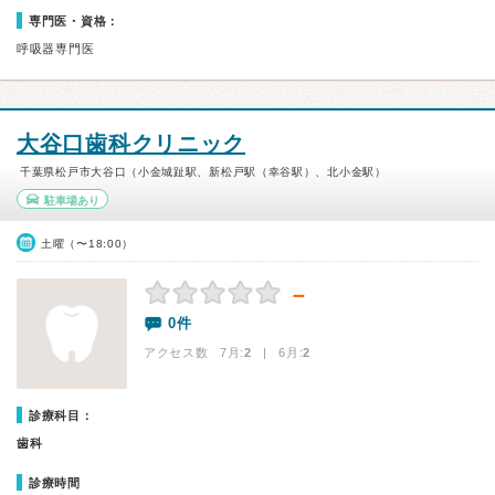
専門医・資格：
呼吸器専門医
大谷口歯科クリニック
千葉県松戸市大谷口（小金城趾駅、新松戸駅（幸谷駅）、北小金駅）
駐車場あり
土曜（〜18:00）
－
0件
アクセス数 7月:
2
| 6月:
2
診療科目：
歯科
診療時間