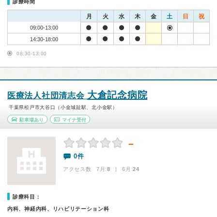
診療時間
月
火
水
木
金
土
日
祝
09:00-13:00
14:30-18:00
08:30-13:00
大倉記念病院
医療法人社団清志会
千葉県松戸市大谷口（小金城趾駅、北小金駅）
駐車場あり
マイナ受付
－
0件
アクセス数 7月:
8
| 6月:
24
診療科目：
内科、神経内科、リハビリテーション科