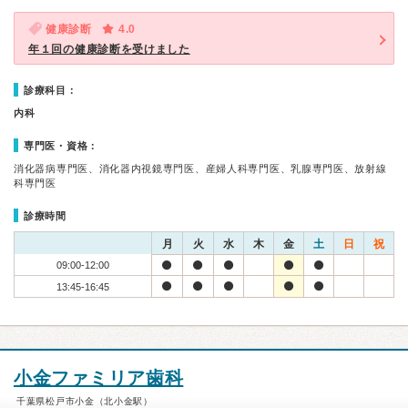
健康診断
4.0
年１回の健康診断を受けました
診療科目：
内科
専門医・資格：
消化器病専門医、消化器内視鏡専門医、産婦人科専門医、乳腺専門医、放射線
科専門医
診療時間
月
火
水
木
金
土
日
祝
09:00-12:00
13:45-16:45
小金ファミリア歯科
千葉県松戸市小金（北小金駅）