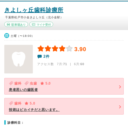
きよしヶ丘歯科診療所
千葉県松戸市小金きよしケ丘（北小金駅）
駐車場あり
マイナ受付
土曜（〜18:00）
3.90
2件
アクセス数 7月:
71
| 6月:
60
歯科
虫歯
5.0
患者思いの歯医者
歯科
5.0
技術はピカイチだと思います。
診療科目：