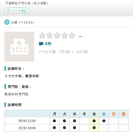
千葉県松戸市小金（北小金駅）
マイナ受付
土曜（〜12:00）
－
0件
アクセス数 7月:
14
| 6月:
18
診療科目：
リウマチ科、整形外科
専門医・資格：
整形外科専門医
診療時間
月
火
水
木
金
土
日
祝
09:00-12:00
15:30-19:00