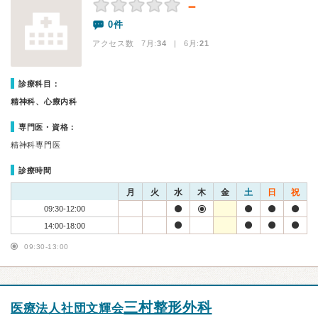
－
0件
アクセス数 7月:
34
| 6月:
21
診療科目：
精神科、心療内科
専門医・資格：
精神科専門医
診療時間
月
火
水
木
金
土
日
祝
09:30-12:00
14:00-18:00
09:30-13:00
三村整形外科
医療法人社団文輝会