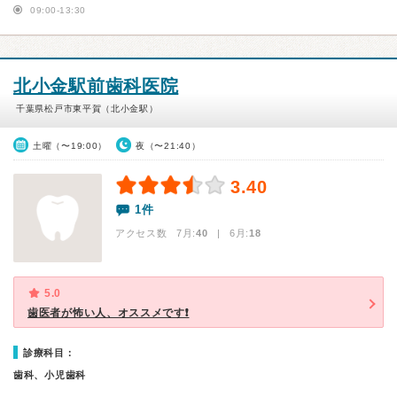
09:00-13:30
北小金駅前歯科医院
千葉県松戸市東平賀（北小金駅）
土曜（〜19:00）
夜（〜21:40）
3.40
1件
アクセス数 7月:
40
| 6月:
18
5.0
歯医者が怖い人、オススメです❗
診療科目：
歯科、小児歯科