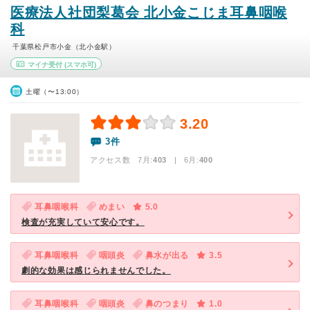
医療法人社団梨葛会 北小金こじま耳鼻咽喉
科
千葉県松戸市小金（北小金駅）
マイナ受付
(スマホ可)
土曜（〜13:00）
3.20
3件
アクセス数 7月:
403
| 6月:
400
耳鼻咽喉科
めまい
5.0
検査が充実していて安心です。
耳鼻咽喉科
咽頭炎
鼻水が出る
3.5
劇的な効果は感じられませんでした。
耳鼻咽喉科
咽頭炎
鼻のつまり
1.0