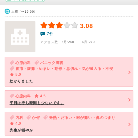
土曜（〜19:00）
3.08
7件
アクセス数 7月:
260
| 6月:
270
心療内科
パニック障害
胃痛・腹痛・めまい・動悸・息切れ・気が滅入る・不安
5.0
助かりました
心療内科
4.5
平日は待ち時間も少ないです。
内科
かぜ
発熱・だるい・喉が痛い・鼻のつまり
4.0
先生が穏やか