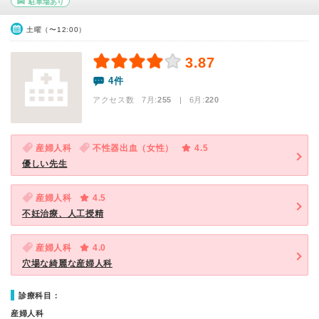
駐車場あり
土曜（〜12:00）
3.87
4件
アクセス数 7月:
255
| 6月:
220
産婦人科
不性器出血（女性）
4.5
優しい先生
産婦人科
4.5
不妊治療、人工授精
産婦人科
4.0
穴場な綺麗な産婦人科
診療科目：
産婦人科