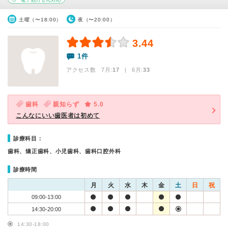
土曜（〜18:00）
夜（〜20:00）
3.44
1件
アクセス数 7月:
17
| 6月:
33
歯科
親知らず
5.0
こんなにいい歯医者は初めて
診療科目：
歯科、矯正歯科、小児歯科、歯科口腔外科
診療時間
月
火
水
木
金
土
日
祝
09:00-13:00
14:30-20:00
14:30-18:00