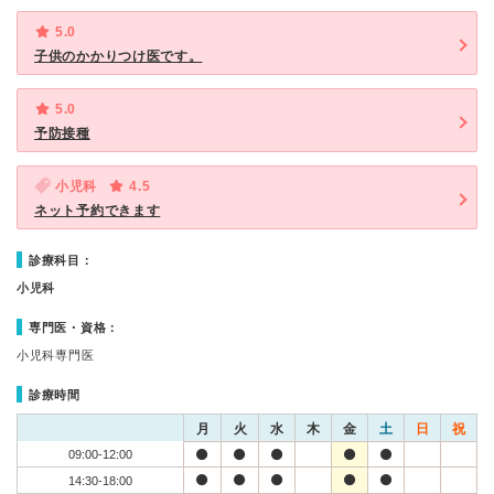
5.0
子供のかかりつけ医です。
5.0
予防接種
小児科
4.5
ネット予約できます
診療科目：
小児科
専門医・資格：
小児科専門医
診療時間
月
火
水
木
金
土
日
祝
09:00-12:00
14:30-18:00