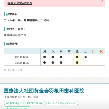
誤診と対応の悪さ
診療科目：
アレルギー科、耳鼻咽喉科、小児科
専門医・資格：
耳鼻咽喉科専門医
診療時間
月
火
水
木
金
土
日
祝
09:00-12:30
15:00-18:30
09:00-13:00
医療法人社団黄金会羽根田歯科医院
千葉県松戸市小金（北小金駅）
駐車場あり
電子決済可
マイナ受付
(スマホ可)
電子処方せん対応