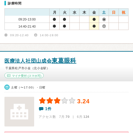
診療時間
月
火
水
木
金
土
日
祝
09:20-13:00
14:40-21:40
09:20-12:40
14:00-19:00
東葛眼科
医療法人社団山成会
千葉県松戸市小金（北小金駅）
マイナ受付
(スマホ可)
土曜（〜17:00）・日曜
3.24
1件
アクセス数 7月:
70
| 6月:
124