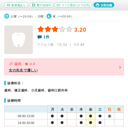
駐車場あり
電子決済可
マイナ受付
(スマホ可)
女医在籍
土曜（〜20:00）・日曜
夜（〜20:00）
3.20
1件
アクセス数 7月:
11
| 6月:
24
歯科
4.0
女の先生で優しい
診療科目：
歯科、矯正歯科、小児歯科、歯科口腔外科
診療時間
月
火
水
木
金
土
日
祝
09:30-13:00
14:30-20:00