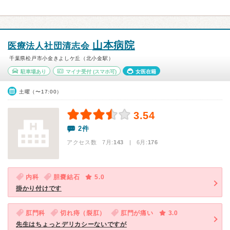
山本病院
医療法人社団清志会
千葉県松戸市小金きよしケ丘（北小金駅）
駐車場あり
マイナ受付
(スマホ可)
女医在籍
土曜（〜17:00）
3.54
2件
アクセス数 7月:
143
| 6月:
176
内科
胆嚢結石
5.0
掛かり付けです
肛門科
切れ痔（裂肛）
肛門が痛い
3.0
先生はちょっとデリカシーないですが