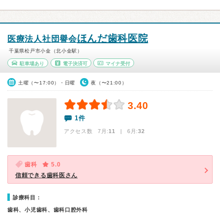
ほんだ歯科医院
医療法人社団譽会
千葉県松戸市小金（北小金駅）
駐車場あり
電子決済可
マイナ受付
土曜（〜17:00）・日曜
夜（〜21:00）
3.40
1件
アクセス数 7月:
11
| 6月:
32
歯科
5.0
信頼できる歯科医さん
診療科目：
歯科、小児歯科、歯科口腔外科