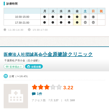
診療時間
月
火
水
木
金
土
日
祝
10:30-15:00
17:30-21:00
11:30-14:30
15:30-17:00
小金原健診クリニック
医療法人社団誠高会
千葉県松戸市小金（北小金駅）
駐車場あり
女医在籍
土曜（〜16:45）
3.22
1件
アクセス数 7月:
127
| 6月:
168