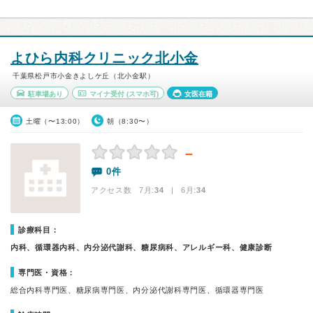
よひら内科クリニック北小金
千葉県松戸市小金きよしケ丘（北小金駅）
駐車場あり
マイナ受付
(スマホ可)
女医在籍
土曜（〜13:00）
朝（8:30〜）
－
0件
アクセス数 7月:
34
| 6月:
34
診療科目：
内科、循環器内科、内分泌代謝科、糖尿病科、アレルギー科、健康診断
専門医・資格：
総合内科専門医、糖尿病専門医、内分泌代謝科専門医、循環器専門医