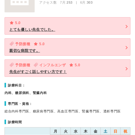
アクセス数 7月:
253
| 6月:
303
5.0
とても優しい先生でした。
予防接種
5.0
親切な病院です。
予防接種
インフルエンザ
5.0
先生がすごく話しやすい方です！
診療科目：
内科、糖尿病科、腎臓内科
専門医・資格：
総合内科専門医、糖尿病専門医、高血圧専門医、腎臓専門医、透析専門医
診療時間
月
火
水
木
金
土
日
祝