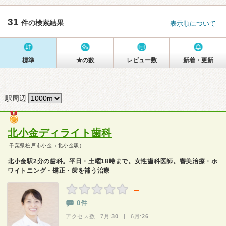
31
件の検索結果
表示順について
標準
★の数
レビュー数
新着・更新
駅周辺
北小金ディライト歯科
千葉県松戸市小金（北小金駅）
北小金駅2分の歯科。平日・土曜18時まで。女性歯科医師。審美治療・ホ
ワイトニング・矯正・歯を補う治療
－
0件
アクセス数 7月:
30
| 6月:
26