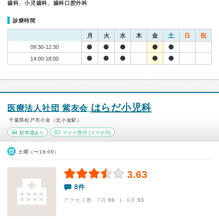
歯科、小児歯科、歯科口腔外科
診療時間
月
火
水
木
金
土
日
祝
09:30-12:30
14:00-18:00
はらだ小児科
医療法人社団 紫友会
千葉県松戸市小金（北小金駅）
駐車場あり
マイナ受付
(スマホ可)
土曜（〜18:00）
3.63
8件
アクセス数 7月:
96
| 6月:
93