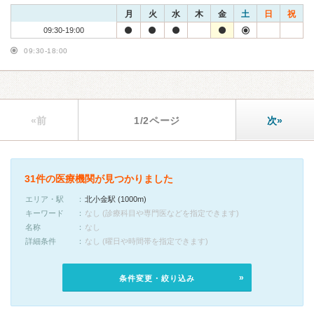
月
火
水
木
金
土
日
祝
09:30-19:00
09:30-18:00
«前
1/2ページ
次»
31件の医療機関が見つかりました
エリア・駅
北小金駅 (1000m)
キーワード
なし (診療科目や専門医などを指定できます)
名称
なし
詳細条件
なし (曜日や時間帯を指定できます)
条件変更・絞り込み