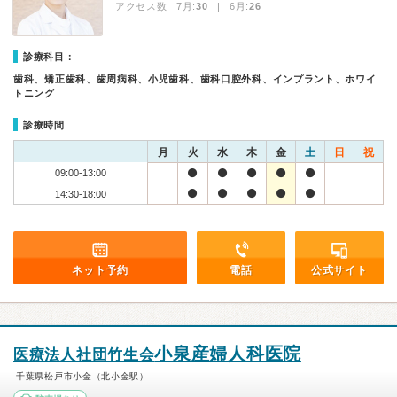
アクセス数 7月:
30
| 6月:
26
診療科目：
歯科、矯正歯科、歯周病科、小児歯科、歯科口腔外科、インプラント、ホワイ
トニング
診療時間
月
火
水
木
金
土
日
祝
09:00-13:00
14:30-18:00
ネット予約
電話
公式サイト
小泉産婦人科医院
医療法人社団竹生会
千葉県松戸市小金（北小金駅）