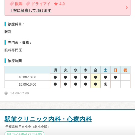
眼科
ドライアイ
4.0
丁寧に診察して頂けます
診療科目：
眼科
専門医・資格：
眼科専門医
診療時間
月
火
水
木
金
土
日
祝
10:00-13:00
15:00-18:00
14:00-17:00
駅前クリニック内科・心療内科
千葉県松戸市小金（北小金駅）
マイナ受付
(スマホ可)