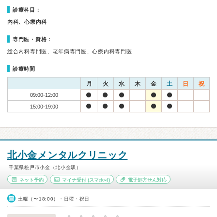
診療科目：
内科、心療内科
専門医・資格：
総合内科専門医、老年病専門医、心療内科専門医
診療時間
月
火
水
木
金
土
日
祝
09:00-12:00
15:00-19:00
北小金メンタルクリニック
千葉県松戸市小金（北小金駅）
ネット予約
マイナ受付
(スマホ可)
電子処方せん対応
土曜（〜18:00）・日曜・祝日