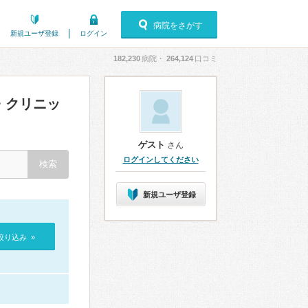
病院をさがす
新規ユーザ登録
ログイン
182,230
病院・
264,124
口コミ
・クリニッ
ゲスト
さん
ログインしてください
新規ユーザ登録
絞り込み »