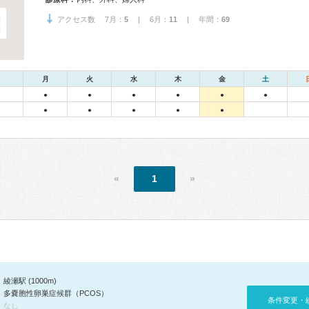
アクセス数 7月：
5
| 6月：
11
| 年間：
69
月
火
水
木
金
土
●
●
●
●
●
●
●
●
●
●
●
«
1
»
綾瀬駅 (1000m)
多嚢胞性卵巣症候群（PCOS）
条件変更・
なし