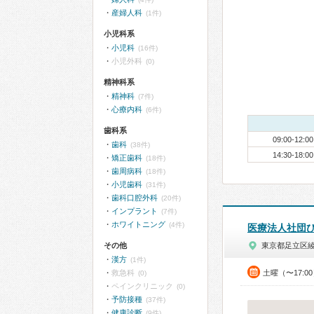
産婦人科
(1件)
小児科系
小児科
(16件)
小児外科
(0)
精神科系
精神科
(7件)
心療内科
(6件)
歯科系
09:00-12:00
歯科
(38件)
14:30-18:00
矯正歯科
(18件)
歯周病科
(18件)
小児歯科
(31件)
歯科口腔外科
(20件)
インプラント
(7件)
ホワイトニング
(4件)
医療法人社団
その他
東京都足立区
漢方
(1件)
救急科
土曜（〜17:0
(0)
ペインクリニック
(0)
予防接種
(37件)
健康診断
(9件)