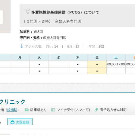
多嚢胞性卵巣症候群（PCOS）について
【専門医・資格】
産婦人科専門医
診療科：
婦人科
専門医・資格：
産婦人科専門医
アクセス数 7月：
14
| 6月：
23
| 年間：
202
月
火
水
木
金
土
09:00-17:00
09:30
●
●
●
●
●
●
クリニック
綾瀬（
綾瀬駅
）
駐車場あり
マイナ受付 (スマホ可)
電子処方せん対応
女医在籍
0）