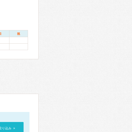
日
祝
絞り込み »