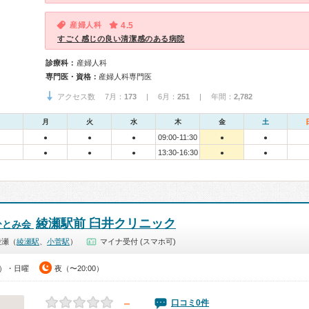
産婦人科
4.5
すごく感じの良い清潔感のある病院
診療科：
産婦人科
専門医・資格：
産婦人科専門医
アクセス数 7月：
173
| 6月：
251
| 年間：
2,782
月
火
水
木
金
土
09:00-11:30
●
●
●
●
●
13:30-16:30
●
●
●
●
●
綾瀬駅前 臼井クリニック
ひとみ会
綾瀬（
綾瀬駅
、
小菅駅
）
マイナ受付 (スマホ可)
0）・日曜
夜（〜20:00）
－
口コミ0件