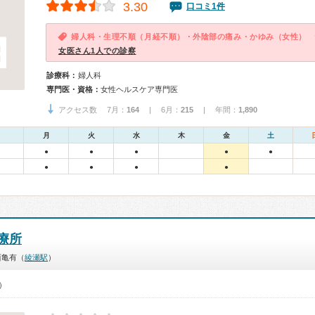
3.30
口コミ1件
婦人科・生理不順（月経不順）・外陰部の痛み・かゆみ（女性）
女医さん1人での診察
診療科：
婦人科
専門医・資格：
女性ヘルスケア専門医
アクセス数 7月：
164
| 6月：
215
| 年間：
1,890
月
火
水
木
金
土
●
●
●
●
●
●
●
●
●
療所
西亀有（
綾瀬駅
）
0）