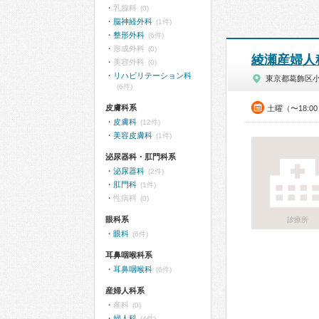
乳腺科
(0)
脳神経外科
(1件)
整形外科
(6件)
形成外科
(0)
綾瀬産婦人
美容外科
(0)
リハビリテーション科
東京都葛飾区
(6件)
皮膚科系
土曜（〜18:0
皮膚科
(12件)
美容皮膚科
(1件)
泌尿器科・肛門科系
泌尿器科
(2件)
肛門科
(1件)
性病科
(0)
眼科系
診療所
眼科
(6件)
耳鼻咽喉科系
耳鼻咽喉科
(6件)
産婦人科系
産科
(0)
婦人科
(4件)