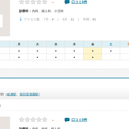
－
口コミ0件
診療科：
内科、婦人科、小児科
アクセス数 7月：
4
| 6月：
11
| 年間：
61
月
火
水
木
金
土
●
●
●
●
●
●
●
●
●
●
●
堀切（
綾瀬駅
、
堀切菖蒲園駅
）
0）
－
口コミ0件
診療科：
内科、外科、婦人科