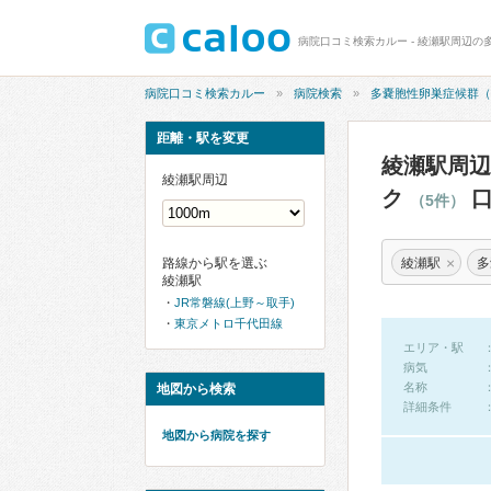
病院口コミ検索カルー
病院検索
多嚢胞性卵巣症候群（
距離・駅を変更
綾瀬駅周辺
綾瀬駅周辺
ク
口
（5件）
×
綾瀬駅
多
路線から駅を選ぶ
綾瀬駅
JR常磐線(上野～取手)
東京メトロ千代田線
エリア・駅
病気
名称
地図から検索
詳細条件
地図から病院を探す