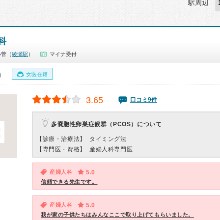
駅周辺
科
小菅（
綾瀬駅
）
マイナ受付
女医在籍
0）
3.65
口コミ9件
多嚢胞性卵巣症候群（PCOS）について
【診療・治療法】
タイミング法
【専門医・資格】
産婦人科専門医
産婦人科
5.0
信頼できる先生です。
産婦人科
5.0
我が家の子供たちはみんなここで取り上げてもらいました。