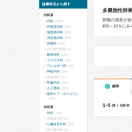
診療科目から探す
多嚢胞性卵巣
内科系
卵胞の成⻑が途
内科
(29件)
約5～10％に
呼吸器内科
(6件)
循環器内科
(8件)
消化器内科
(9件)
胃腸科
(1件)
内分泌代謝科
(0)
糖尿病科
(1件)
リウマチ科
(1件)
アレルギー科
(5件)
神経内科
(2件)
血液内科
(0)
腎臓内科
(1件)
標準
人工透析
(2件)
緩和ケア（ホスピス）
(1件)
1-5
件 / 5件中
外科系
外科
(7件)
呼吸器外科
(0)
心臓血管外科
(1件)
消化器外科
(0)