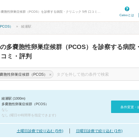
病院口コミ検索カルー - 綾瀬駅周辺の多嚢胞性卵巣症候群（PCOS）を診察する病院・クリニック 5件 口コミ・評判
Calooとは
PCOS）
綾瀬駅
の多嚢胞性卵巣症候群（PCOS）を診察する病院
コミ・評判
×
嚢胞性卵巣症候群（PCOS）
綾瀬駅 (1000m)
多嚢胞性卵巣症候群（PCOS）
条件変更・
なし
なし (曜日や時間帯を指定できます)
土曜日診療で絞り込む (5件)
日曜日診療で絞り込む (1件)