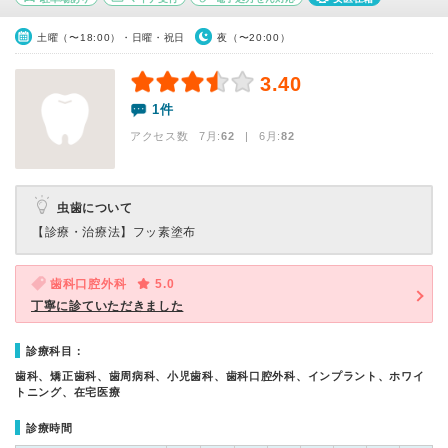
土曜（〜18:00）・日曜・祝日
夜（〜20:00）
3.40
1件
アクセス数 7月:
62
| 6月:
82
虫歯について
【診療・治療法】
フッ素塗布
歯科口腔外科
5.0
丁寧に診ていただきました
診療科目：
歯科、矯正歯科、歯周病科、小児歯科、歯科口腔外科、インプラント、ホワイ
トニング、在宅医療
診療時間