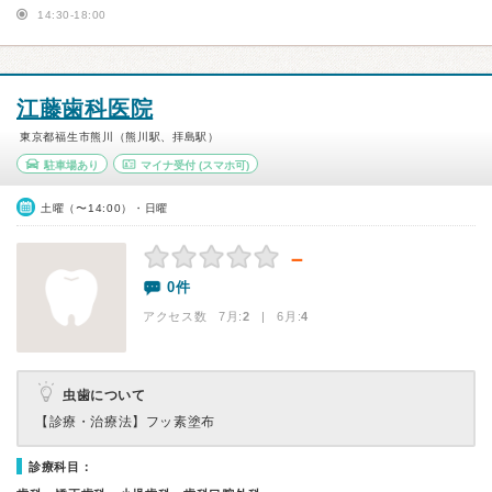
14:30-18:00
江藤歯科医院
東京都福生市熊川（熊川駅、拝島駅）
駐車場あり
マイナ受付
(スマホ可)
土曜（〜14:00）・日曜
－
0件
アクセス数 7月:
2
| 6月:
4
虫歯について
【診療・治療法】
フッ素塗布
診療科目：