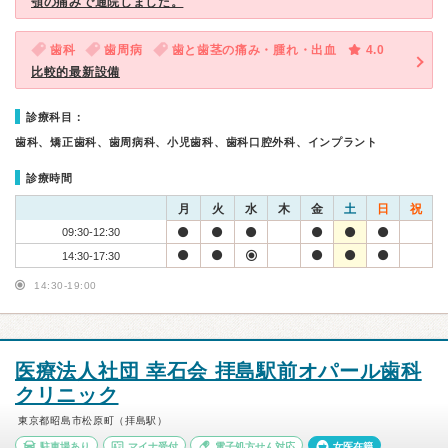
顎の痛みで通院しました。
歯科
歯周病
歯と歯茎の痛み・腫れ・出血
4.0
比較的最新設備
診療科目：
歯科、矯正歯科、歯周病科、小児歯科、歯科口腔外科、インプラント
診療時間
月
火
水
木
金
土
日
祝
09:30-12:30
14:30-17:30
14:30-19:00
医療法人社団 幸石会 拝島駅前オパール歯科
クリニック
東京都昭島市松原町（拝島駅）
駐車場あり
マイナ受付
電子処方せん対応
女医在籍