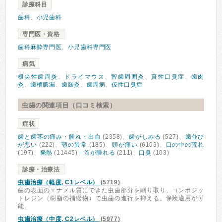
診療科目
歯科
、
小児歯科
専門医・資格
歯科麻酔専門医
、
小児歯科専門医
病気
根尖性歯周炎
、
ドライマウス
、
智歯周囲炎
、
真性口臭症
、
歯肉
炎
、
歯槽膿漏
、
歯髄炎
、
歯周病
、
仮性口臭症
虫歯の関連項目（口コミ検索）
症状
歯と歯茎の痛み・腫れ・出血
(2358)、
歯がしみる
(527)、
歯並び
が悪い
(222)、
顎の異常
(185)、
頭が痛い
(6103)、
口の中の荒れ
(197)、
発熱
(11445)、
首が腫れる
(211)、
口臭
(103)
診療・治療法
虫歯治療（軽度, C1レベル）
(5719)
歯の表面のエナメル質にできた虫歯部分を削り取り、コンポジッ
トレジン（樹脂の補綴物）で虫歯の進行を抑える。保険適用が可
能。
虫歯治療（中度, C2レベル）
(5977)