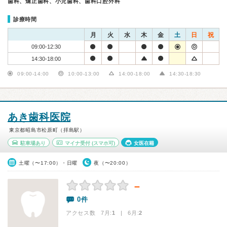
歯科、矯正歯科、小児歯科、歯科口腔外科
診療時間
月
火
水
木
金
土
日
祝
09:00-12:30
14:30-18:00
09:00-14:00
10:00-13:00
14:00-18:00
14:30-18:30
あき歯科医院
東京都昭島市松原町（拝島駅）
駐車場あり
マイナ受付
(スマホ可)
女医在籍
土曜（〜17:00）・日曜
夜（〜20:00）
－
0件
アクセス数 7月:
1
| 6月:
2