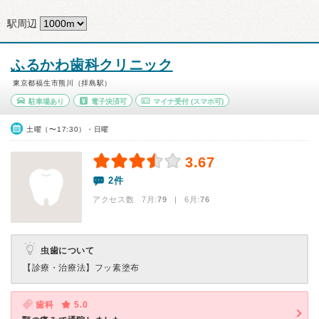
駅周辺
ふるかわ歯科クリニック
東京都福生市熊川（拝島駅）
駐車場あり
電子決済可
マイナ受付
(スマホ可)
土曜（〜17:30）・日曜
3.67
2件
アクセス数 7月:
79
| 6月:
76
虫歯について
【診療・治療法】
フッ素塗布
歯科
5.0