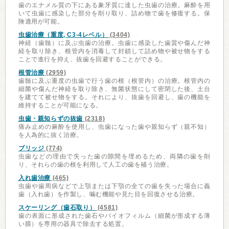
歯のエナメル質の下にある象牙質に達した虫歯の治療。麻酔を用
いて虫歯に感染した部分を削り取り、詰め物で歯を修復する。保
険適用が可能。
虫歯治療（重度, C3-4レベル）
(3404)
神経（歯髄）に及ぶ虫歯の治療。虫歯に感染した歯質や傷んだ神
経を取り除き、根管内を消毒して封鎖して詰め物や被せ物をする
ことで進行を抑え、抜歯を回避することができる。
根管治療
(2959)
歯髄に及ぶ重度の虫歯で行う歯の根（根管内）の治療。根管内の
細菌や傷んだ神経を取り除き、無菌状態にして密閉した後、土台
を建てて被せ物をする。それにより、抜歯を回避し、歯の機能を
維持することが可能になる。
虫歯・親知らずの抜歯
(2318)
痛み止めの麻酔を使用し、虫歯になった歯や親知らず（親不知）
を人為的に抜く治療。
ブリッジ
(774)
虫歯などの理由で失った歯の隙間を埋めるため、両隣の歯を削
り、それらの歯の根を利用して人工の歯を補う治療。
入れ歯治療
(465)
虫歯や歯周病などで上顎または下顎の全ての歯を失った場合に義
歯（入れ歯）を作製し、噛む機能や見た目を回復させる治療。
スケーリング（歯石取り）
(4581)
歯の表面に形成された歯石やバイオフィルム（細菌が形成する薄
い膜）を専用の器具で除去する処置。