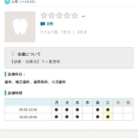
土曜（〜19:00）
－
0件
アクセス数 7月:
1
| 6月:
3
虫歯について
【診療・治療法】
フッ素塗布
診療科目：
歯科、矯正歯科、歯周病科、小児歯科
診療時間
月
火
水
木
金
土
日
祝
09:30-13:00
15:00-19:00