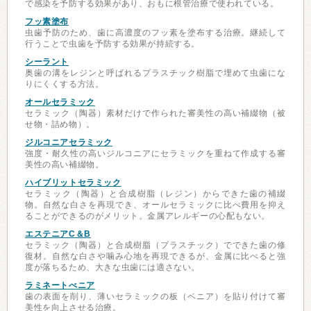
で感染を予防する効果があり、おもに根管治療で使われている。
フッ素塗布
虫歯予防のため、歯に高濃度のフッ素を塗布する治療。継続して
行うことで虫歯を予防する効果が持続する。
シーラント
奥歯の溝をレジンと呼ばれるプラスチック樹脂で埋めて虫歯にな
りにくくする方法。
オールセラミック
セラミック（陶器）素材だけで作られた審美性の高い補綴物（被
せ物・詰め物）。
ジルコニアセラミック
強度・耐久性の高いジルコニアにセラミックを重ねて作成する審
美性の高い補綴物。
ハイブリットセラミック
セラミック（陶器）と合成樹脂（レジン）からできた歯の補綴
物。自然な白さを再現でき、オールセラミックに比べ費用を抑え
ることができるのがメリット。金属アレルギーの心配もない。
エステニアC＆B
セラミック（陶器）と合成樹脂（プラスチック）でできた歯の修
復材。自然な白さや噛み心地を再現できるが、金属に比べると強
度が落ちるため、大きな虫歯には適さない。
ラミネートべニア
歯の表面を削り、薄いセラミックの板（ベニア）を貼り付けて審
美性を向上させる治療。