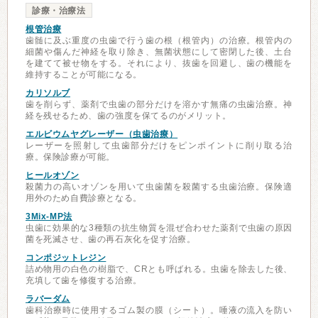
診療・治療法
根管治療
歯髄に及ぶ重度の虫歯で行う歯の根（根管内）の治療。根管内の
細菌や傷んだ神経を取り除き、無菌状態にして密閉した後、土台
を建てて被せ物をする。それにより、抜歯を回避し、歯の機能を
維持することが可能になる。
カリソルブ
歯を削らず、薬剤で虫歯の部分だけを溶かす無痛の虫歯治療。神
経を残せるため、歯の強度を保てるのがメリット。
エルビウムヤグレーザー（虫歯治療）
レーザーを照射して虫歯部分だけをピンポイントに削り取る治
療。保険診療が可能。
ヒールオゾン
殺菌力の高いオゾンを用いて虫歯菌を殺菌する虫歯治療。保険適
用外のため自費診療となる。
3Mix-MP法
虫歯に効果的な3種類の抗生物質を混ぜ合わせた薬剤で虫歯の原因
菌を死滅させ、歯の再石灰化を促す治療。
コンポジットレジン
詰め物用の白色の樹脂で、CRとも呼ばれる。虫歯を除去した後、
充填して歯を修復する治療。
ラバーダム
歯科治療時に使用するゴム製の膜（シート）。唾液の流入を防い