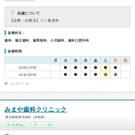
虫歯について
【診療・治療法】
フッ素塗布
診療科目：
歯科、矯正歯科、歯周病科、小児歯科、歯科口腔外科
診療時間
月
火
水
木
金
土
日
祝
10:00-13:00
14:30-20:00
14:30-17:00
みまや歯科クリニック
東京都昭島市緑町（拝島駅）
駐車場あり
マイナ受付