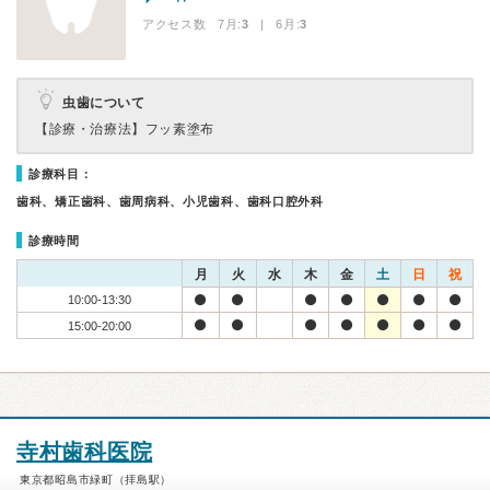
アクセス数 7月:
3
| 6月:
3
虫歯について
【診療・治療法】
フッ素塗布
診療科目：
歯科、矯正歯科、歯周病科、小児歯科、歯科口腔外科
診療時間
月
火
水
木
金
土
日
祝
10:00-13:30
15:00-20:00
寺村歯科医院
東京都昭島市緑町（拝島駅）