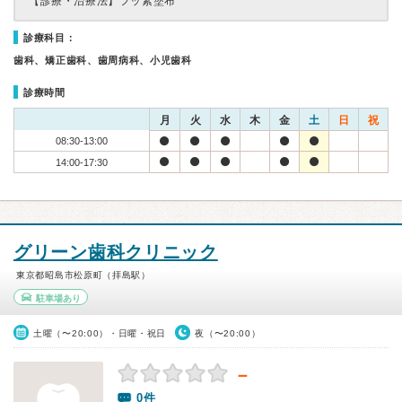
【診療・治療法】
フッ素塗布
診療科目：
歯科、矯正歯科、歯周病科、小児歯科
診療時間
月
火
水
木
金
土
日
祝
08:30-13:00
14:00-17:30
グリーン歯科クリニック
東京都昭島市松原町（拝島駅）
駐車場あり
土曜（〜20:00）・日曜・祝日
夜（〜20:00）
－
0件