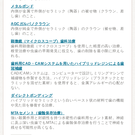
メタルボンド
内側が金属で外側がセラミック（陶器）の被せ物（クラウン、差
し歯）のこと。
AGCガルバノクラウン
内側が純金で外側がセラミック（陶器）のクラウン（被せ物、差
し歯）のこと。
顕微鏡（マイクロスコープ）歯科治療
歯科用顕微鏡（マイクロスコープ）を使用した精度の高い治療。
根管治療や虫歯の早期発見に役立ち、歯の削除を最小限に抑えら
れる。
歯科用CAD・CAMシステムを用いたハイブリッドレジンによる歯
冠補綴
CAD/CAMシステムは、コンピューターで設計しミリングマシンで
補綴物を作製する方法。ハイブリッドレジン（プラスチックとセ
ラミックを混ぜた素材）を使用すると、金属アレルギーの心配が
ない。
ダイレクトボンディング
ハイブリッドセラミックという白いペースト状の材料で歯の機能
や見た目を修復する治療。
MTAセメント（歯髄保存治療）
強い殺菌作用と封鎖性を持つ水硬性の歯科用セメント素材。神経
に及ぶ深い虫歯でもMTAによる歯髄保存治療を行うことで神経を
残せる可能性が高くなる。