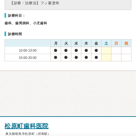
【診療・治療法】
フッ素塗布
診療科目：
歯科、歯周病科、小児歯科
診療時間
月
火
水
木
金
土
日
祝
10:00-13:00
15:00-20:00
松原町歯科医院
東京都昭島市松原町（拝島駅）