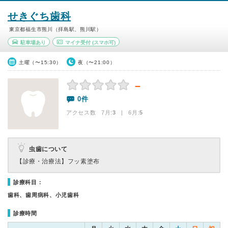
せきぐち歯科
東京都福生市熊川（拝島駅、熊川駅）
駐車場あり
マイナ受付
(スマホ可)
土曜（〜15:30）
夜（〜21:00）
－
0件
アクセス数 7月:
3
| 6月:
5
虫歯について
【診療・治療法】
フッ素塗布
診療科目：
歯科、歯周病科、小児歯科
診療時間