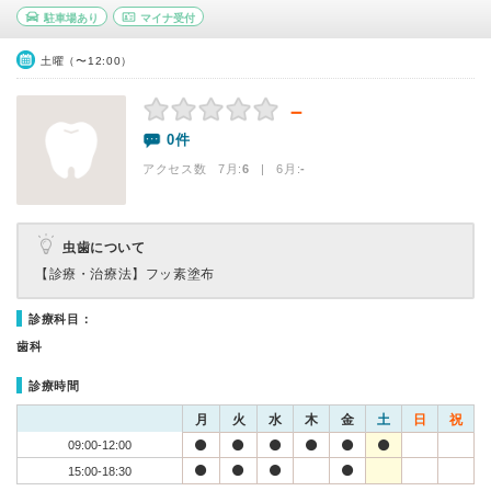
駐車場あり
マイナ受付
土曜（〜12:00）
－
0件
アクセス数 7月:
6
| 6月:
-
虫歯について
【診療・治療法】
フッ素塗布
診療科目：
歯科
診療時間
月
火
水
木
金
土
日
祝
09:00-12:00
15:00-18:30