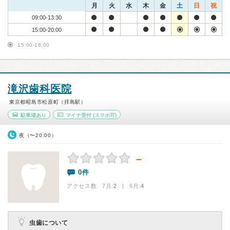
月
火
水
木
金
土
日
祝
09:00-13:30
15:00-20:00
15:00-18:00
滝沢歯科医院
東京都昭島市松原町（拝島駅）
駐車場あり
マイナ受付
(スマホ可)
夜（〜20:00）
－
0件
アクセス数 7月:
2
| 6月:
4
虫歯について