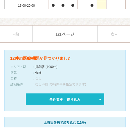
15:00-20:00
«前
1/1ページ
次»
12件の医療機関が見つかりました
エリア・駅
拝島駅 (1000m)
病気
虫歯
名称
なし
詳細条件
なし (曜日や時間帯を指定できます)
条件変更・絞り込み
土曜日診療で絞り込む (11件)