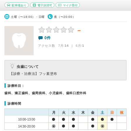
駐車場あり
電子決済可
マイナ受付
土曜（〜18:00）・日曜
夜（〜20:00）
－
0件
アクセス数 7月:
14
| 6月:
1
虫歯について
【診療・治療法】
フッ素塗布
診療科目：
歯科、矯正歯科、歯周病科、小児歯科、歯科口腔外科
診療時間
月
火
水
木
金
土
日
祝
10:00-13:00
14:30-20:00