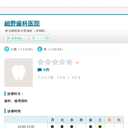
細野歯科医院
東京都昭島市美堀町（拝島駅）
駐車場あり
マイナ受付
土曜（〜13:00）
夜（〜20:00）
－
0件
アクセス数 7月:
5
| 6月:
3
診療科目：
歯科、歯周病科
診療時間
月
火
水
木
金
土
日
祝
10:00-13:00