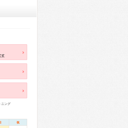
です
トニング
日
祝