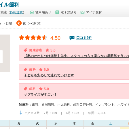
イル歯科
市鹿渡（
四街道駅
）
駐車場あり
電子決済可
マイナ受付
0）・日曜
夜（〜19:30）
4.50
口コミ9件
健康診断
5.0
【私のかかりつけ病院】先生、スタッフの方々柔らかい雰囲気で良い
歯科
5.0
子どもを安心して連れていけます
歯科
5.0
サプライズがすごい！
診療科：
歯科、歯周病科、小児歯科、歯科口腔外科、インプラント、ホワイ
アクセス数 7月：
169
| 6月：
197
| 年間：
2,114
月
火
水
木
金
土