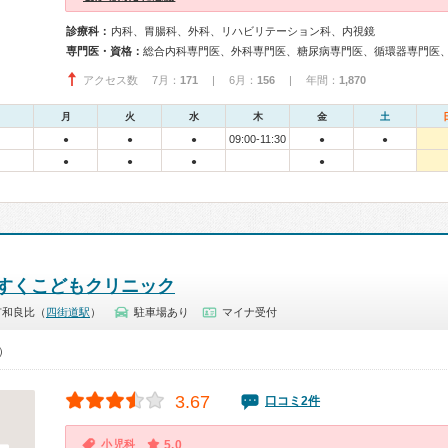
診療科：
内科、胃腸科、外科、リハビリテーション科、内視鏡
専門医・資格：
アクセス数 7月：
171
| 6月：
156
| 年間：
1,870
月
火
水
木
金
土
09:00-11:30
●
●
●
●
●
●
●
●
●
すくこどもクリニック
市和良比（
四街道駅
）
駐車場あり
マイナ受付
0）
3.67
口コミ2件
小児科
5.0