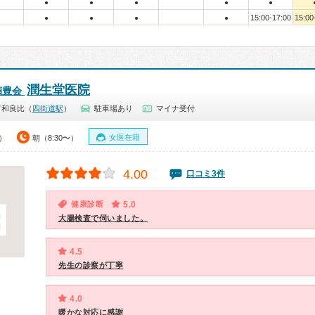
●
●
●
●
●
15:00-17:00
15:00
●
●
●
●
潤生堂医院
禎豊会
市和良比（
四街道駅
）
駐車場あり
マイナ受付
女医在籍
0）
朝（8:30〜）
4.00
口コミ3件
健康診断
5.0
大腸検査で伺いました。
4.5
先生の診察が丁寧
4.0
暖かな対応に感謝