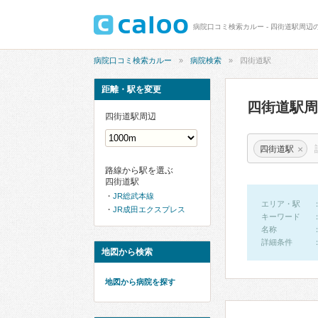
病院口コミ検索カルー - 四街道駅周辺
病院口コミ検索カルー
病院検索
四街道駅
距離・駅を変更
四街道駅
四街道駅周辺
×
四街道駅
路線から駅を選ぶ
四街道駅
JR総武本線
エリア・駅
JR成田エクスプレス
キーワード
名称
詳細条件
地図から検索
地図から病院を探す