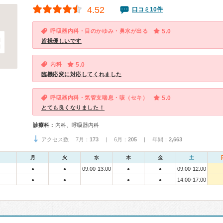
4.52
口コミ10件
呼吸器内科・目のかゆみ・鼻水が出る
5.0
皆様優しいです
内科
5.0
臨機応変に対応してくれました
呼吸器内科・気管支喘息・咳（セキ）
5.0
とても良くなりました！
診療科：
内科、呼吸器内科
アクセス数 7月：
173
| 6月：
205
| 年間：
2,663
月
火
水
木
金
土
09:00-13:00
09:00-12:00
●
●
●
●
14:00-17:00
●
●
●
●