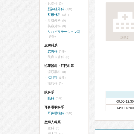
乳腺科
(0)
脳神経外科
(1件)
整形外科
(4件)
形成外科
(0)
美容外科
(0)
リハビリテーション科
(6件)
診療所
皮膚科系
皮膚科
(5件)
美容皮膚科
(0)
泌尿器科・肛門科系
泌尿器科
(0)
肛門科
(1件)
性病科
(0)
眼科系
眼科
(5件)
09:00-12:30
耳鼻咽喉科系
14:00-18:00
耳鼻咽喉科
(2件)
産婦人科系
産科
(0)
婦人科
(0)