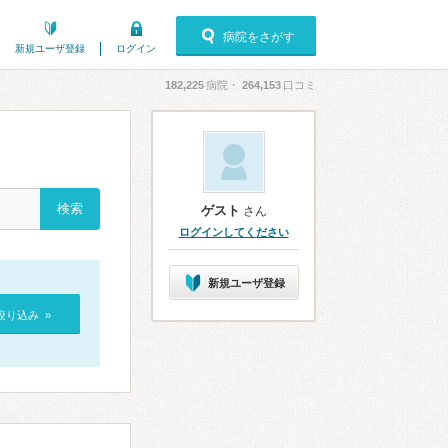
病院をさがす
新規ユーザ登録
ログイン
182,225
病院・
264,153
口コミ
ゲスト
さん
ログインしてください
新規ユーザ登録
絞り込み »