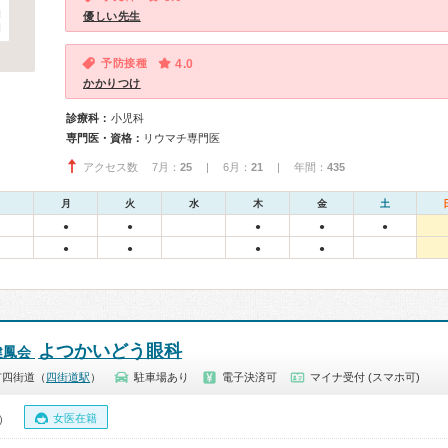
優しい先生
予防接種
4.0
かかりつけ
診療科：
小児科
専門医・資格：
リウマチ専門医
アクセス数 7月：
25
| 6月：
21
| 年間：
435
月
火
水
木
金
土
●
●
●
●
●
●
●
●
●
よつかいどう眼科
健鳳会
市四街道（
四街道駅
）
駐車場あり
電子決済可
マイナ受付 (スマホ可)
女医在籍
0）