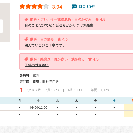
3.94
口コミ3件
眼科・アレルギー性結膜炎・目のかゆみ
4.5
目のことだけでなく話せるかかりつけの先生
眼科・目の痛み
4.5
混んでいるけど丁寧です。
眼科・結膜炎・目が赤い・涙が出る
4.5
子供の付き添い
診療科：
眼科
専門医・資格：
眼科専門医
アクセス数 7月：
223
| 6月：
139
| 年間：
1,778
月
火
水
木
金
土
09:30-12:30
●
●
●
●
●
●
●
●
●
●