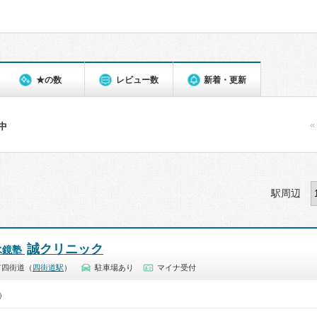
★の数
レビュー数
新着・更新
«
件中
駅周辺
誠クリニック
水鏡塾
市四街道（
四街道駅
）
駐車場あり
マイナ受付
0）