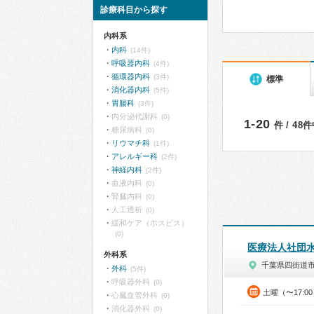
診療科目から探す
内科系
内科
(14件)
呼吸器内科
(4件)
循環器内科
(3件)
標準
消化器内科
(5件)
胃腸科
(3件)
内分泌代謝科
(0)
1-20
件 / 48
糖尿病科
(0)
リウマチ科
(1件)
アレルギー科
(2件)
神経内科
(2件)
血液内科
(0)
腎臓内科
(0)
人工透析
(0)
緩和ケア（ホスピス）
(0)
医療法人社団
外科系
千葉県四街道
外科
(5件)
呼吸器外科
(0)
土曜（〜17:0
心臓血管外科
(0)
消化器外科
(0)