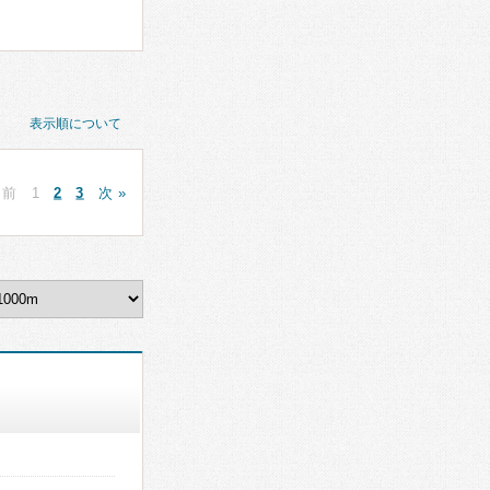
表示順について
 前
1
2
3
次 »