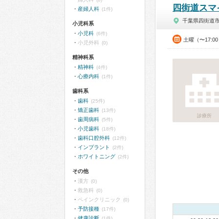
四街道スマ
産婦人科
(1件)
千葉県四街道
小児科系
小児科
(6件)
土曜（〜17:0
小児外科
(0)
精神科系
精神科
(4件)
心療内科
(1件)
歯科系
歯科
(25件)
矯正歯科
(13件)
診療所
歯周病科
(5件)
小児歯科
(18件)
歯科口腔外科
(12件)
インプラント
(2件)
ホワイトニング
(2件)
その他
漢方
(0)
救急科
(0)
ペインクリニック
(0)
予防接種
(17件)
健康診断
(1件)