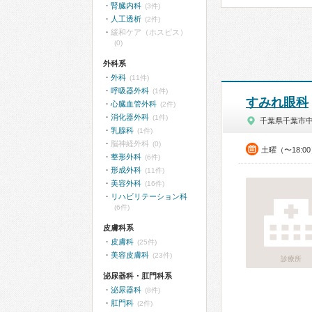
腎臓内科
(3件)
人工透析
(2件)
緩和ケア（ホスピス）
(0)
外科系
外科
(11件)
呼吸器外科
(1件)
すみれ眼科
心臓血管外科
(2件)
消化器外科
(1件)
千葉県千葉市
乳腺科
(1件)
脳神経外科
(0)
土曜（〜18:
整形外科
(6件)
形成外科
(11件)
美容外科
(16件)
リハビリテーション科
(6件)
皮膚科系
皮膚科
(25件)
美容皮膚科
(23件)
診療所
泌尿器科・肛門科系
泌尿器科
(8件)
肛門科
(2件)