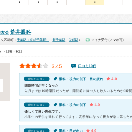
●
●
●
●
荒井眼科
惇友会
中央区新町（
千葉駅（京成千葉駅）
、
新千葉駅
、
栄町駅
）
マイナ受付 (スマホ可)
00）・日曜・祝日
3.45
口コミ10件
4.0
眼科・視力の低下・目の疲れ
眼科の口コミ
開院時間が早くなった
4.0
眼科・視力の低下
眼科の口コミ
優しくて良い先生です。
4.0
眼科・目が赤い
眼科の口コミ