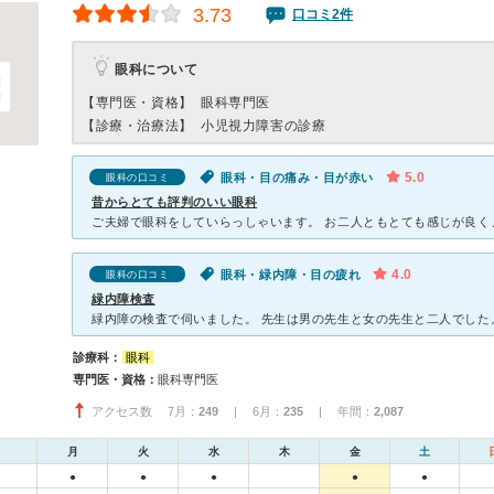
3.73
口コミ2件
眼科について
【専門医・資格】
眼科専門医
【診療・治療法】
小児視力障害の診療
5.0
眼科・目の痛み・目が赤い
眼科の口コミ
昔からとても評判のいい眼科
4.0
眼科・緑内障・目の疲れ
眼科の口コミ
緑内障検査
診療科：
眼科
専門医・資格：
眼科専門医
アクセス数 7月：
249
| 6月：
235
| 年間：
2,087
月
火
水
木
金
土
●
●
●
●
●