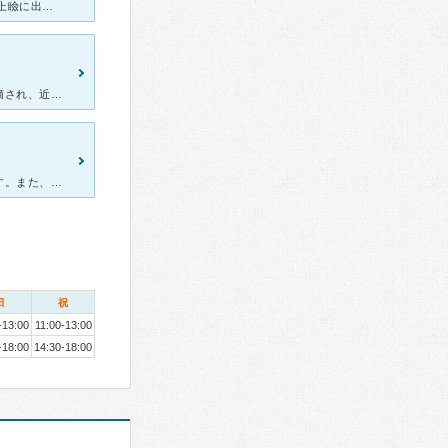
2016年３月９日より通院となりました。この段階での通院理由は右目上瞼に出来物が確認出来た為でした。診察前の眼圧や視力検査にて数値に異常を示していたようで、これを踏まえ先生の診察となりました。「出来物
メガネを作りかえようと通院したところ、逆さまつげと角膜の傷を指摘され、近くの大きめの病院で逆さまつげの手術を受けるように診断されました。紹介状をすぐに書いてくれるという迅速な対応をしてくださり、無事に
千葉駅近くのショッピングセンター内に入っていてアクセスは抜群です。また、土日祝もやっているため働いていて平日行けない人にも良いと思います。 ただ、コンタクトの受付も行っているので待ち時間が少しあ
日
祝
-13:00
11:00-13:00
-18:00
14:30-18:00