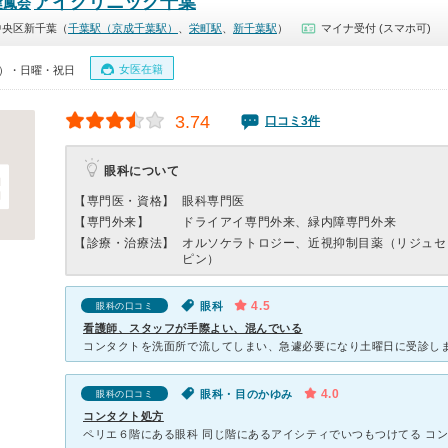
アイクリニック千葉
健鳳会
中央区新千葉（
千葉駅（京成千葉駅）
、
栄町駅
、
新千葉駅
）
マイナ受付 (スマホ可)
女医在籍
00）・日曜・祝日
3.74
口コミ3件
眼科について
【専門医・資格】
眼科専門医
【専門外来】
ドライアイ専門外来、緑内障専門外来
【診療・治療法】
オルソケラトロジー、近視抑制目薬（リジュセ
ピン）
4.5
眼科
眼科の口コミ
看護師、スタッフが手際よい、混んでいる
4.0
眼科・目のかゆみ
眼科の口コミ
コンタクト処方