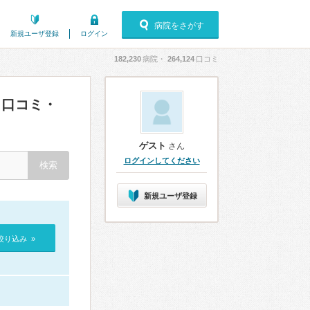
病院をさがす
新規ユーザ登録
ログイン
182,230
病院・
264,124
口コミ
口コミ・
ゲスト
さん
ログインしてください
新規ユーザ登録
絞り込み »