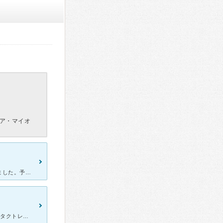
ア・マイオ
コンタクトを洗面所で流してしまい、急遽必要になり土曜日に受診しました。予約必須とのことですが、インターネットで確認すると、土日は満員です。でも隣のコンタクト屋が提携していて、そちらから予約は取れました
ペリエ６階にある眼科 同じ階にあるアイシティでいつもつけてる コンタクトレンズを追加で購入しようとしましたら 眼科の処方がないと買えないとのことで アイシティさんのほうでこちらのアイクリニック