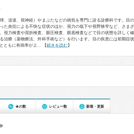
て
球、涙道、視神経）やまぶたなどの病気を専門に診る診療科です。目
った炎症による不快な症状のほか、視力の低下や視野狭窄など、さま
、視力検査や屈折検査、眼圧検査、眼底検査などで目の状態を詳しく
る治療（薬物療法、外科手術など）を行います。目の疾患には初期症
とともに有病率が上… 【
続きを読む
】
★の数
レビュー数
新着・更新
件中