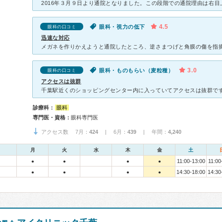
4.5
眼科・視力の低下
眼科の口コミ
迅速な対応
3.0
眼科・ものもらい（麦粒種）
眼科の口コミ
アクセスは抜群
診療科：
眼科
専門医・資格：
眼科専門医
アクセス数 7月：
424
| 6月：
439
| 年間：
4,240
月
火
水
木
金
土
11:00-13:00
11:00
●
●
●
●
14:30-18:00
14:30
●
●
●
●