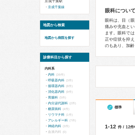
京成千葉駅
京成千葉線
眼科につい
眼科は、目（眼
地図から検索
痛みや充血とい
ます。眼科では
地図から病院を探す
正や症状を抑え
のもあり、加齢
診療科目から探す
内科系
内科
(36件)
呼吸器内科
(3件)
循環器内科
(8件)
消化器内科
(9件)
胃腸科
(5件)
内分泌代謝科
(2件)
標準
糖尿病科
(4件)
リウマチ科
(1件)
アレルギー科
(7件)
1-12
神経内科
(3件)
件 / 12
血液内科
(0)