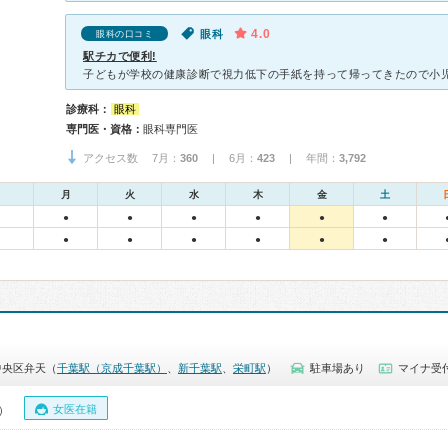
4.0
眼科
眼科の口コミ
駅チカで便利!
診療科：
眼科
専門医・資格：
眼科専門医
アクセス数 7月：
360
| 6月：
423
| 年間：
3,792
月
火
水
木
金
土
●
●
●
●
●
●
●
●
●
●
●
●
中央区弁天（
千葉駅（京成千葉駅）
、
新千葉駅
、
栄町駅
）
駐車場あり
マイナ受
女医在籍
0）