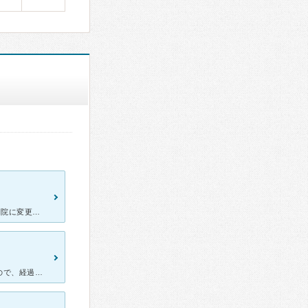
先月までは10時開院だったが、開院前に待つ人も数人いるためか9時開院に変更されました。 21日に9時半ごろ到着すると、一人も患者がいないのですぐ診察になりました。来月は視野検査の予定ということを看護
小学生の子供を連れて行ってます。高学年になって視力が急に落ちたので、経過観察で定期的に通っています。検査はじっくり丁寧で、特に視力検査は納得が行くまで何度でもやってくれますし、細かい相談にものってもら