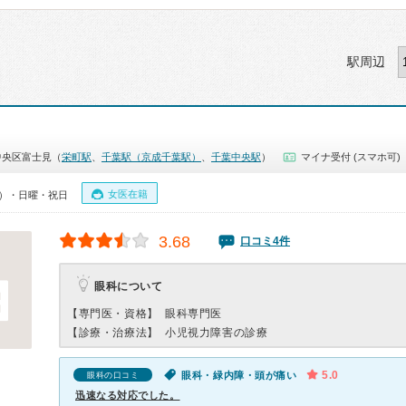
駅周辺
中央区富士見（
栄町駅
、
千葉駅（京成千葉駅）
、
千葉中央駅
）
マイナ受付 (スマホ可)
女医在籍
00）・日曜・祝日
3.68
口コミ4件
眼科について
【専門医・資格】
眼科専門医
【診療・治療法】
小児視力障害の診療
5.0
眼科・緑内障・頭が痛い
眼科の口コミ
迅速なる対応でした。