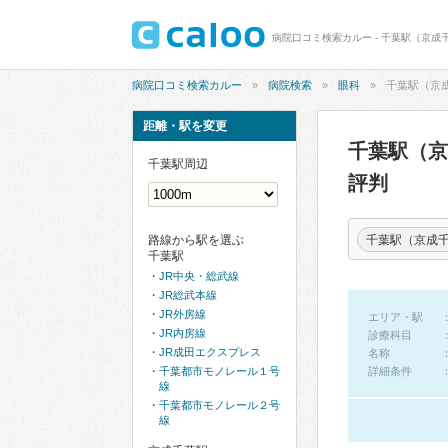
病院口コミ検索カルー - 千葉駅（京成
病院口コミ検索カルー
病院検索
眼科
千葉駅（京
距離・駅を変更
千葉駅（
千葉駅周辺
評判
千葉駅（京成
路線から駅を選ぶ
千葉駅
JR中央・総武線
JR総武本線
JR外房線
エリア・駅
JR内房線
診療科目
JR成田エクスプレス
名称
千葉都市モノレール１号
詳細条件
線
千葉都市モノレール２号
線