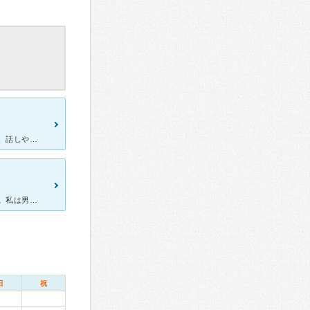
ご夫婦で眼科をしていらっしゃいます。 お二人ともとても感じが良く、話しやすいです。 私は副院長に掛かりますが、話し方がとても 穏やかで、安心できます。 人気があるので、待ち時間は長い方
緑内障の検査で伺いました。 先生は男の先生と女の先生と二人でした。私は男の先生でしたが、初めに細かく質問され、答えました。とても丁寧でした。 人気がある眼科なのか、1時間前から一階で待っている方た
日
祝