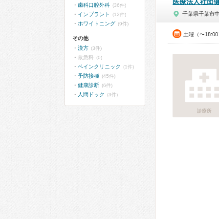
医療法人社団
歯科口腔外科
(36件)
千葉県千葉市
インプラント
(12件)
ホワイトニング
(9件)
土曜（〜18:
その他
漢方
(3件)
救急科
(0)
ペインクリニック
(1件)
予防接種
(45件)
健康診断
(6件)
人間ドック
(3件)
診療所