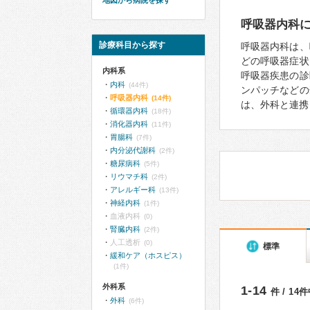
地図から病院を探す
呼吸器内科
診療科目から探す
呼吸器内科は、
どの呼吸器症状
内科系
呼吸器疾患の診
内科
(44件)
ンパッチなどの
呼吸器内科
(14件)
は、外科と連携
循環器内科
(18件)
消化器内科
(11件)
胃腸科
(7件)
内分泌代謝科
(2件)
糖尿病科
(5件)
リウマチ科
(2件)
アレルギー科
(13件)
神経内科
(1件)
血液内科
(0)
腎臓内科
(2件)
人工透析
(0)
標準
緩和ケア（ホスピス）
(1件)
外科系
1-14
件 / 14
外科
(6件)