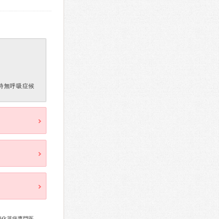
時無呼吸症候
血液専門医、糖尿病専門医、呼吸器専門医、循環器専門医、消化器病専門医、消化器内視鏡専門医、脳神経外科専門医、乳腺専門医、小児科専門医、がん治療認定医