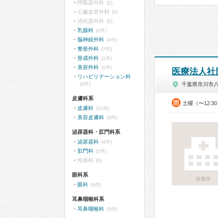
呼吸器外科
(0)
心臓血管外科
(0)
消化器外科
(0)
乳腺科
(2件)
脳神経外科
(4件)
整形外科
(7件)
形成外科
(1件)
美容外科
(1件)
医療法人社
リハビリテーション科
(9件)
千葉県市川市
皮膚科系
土曜（〜12:3
皮膚科
(12件)
美容皮膚科
(3件)
泌尿器科・肛門科系
泌尿器科
(4件)
肛門科
(2件)
性病科
(0)
眼科系
診療所
眼科
(9件)
耳鼻咽喉科系
耳鼻咽喉科
(5件)