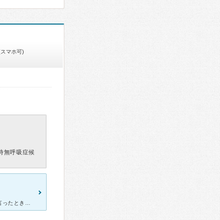
(スマホ可)
時無呼吸症候
あるクチコミで受付が冷たい、とあり評価を下げていましたが、私が言ったときは普通でしたし、嫌な感じはなかったです。土日祝も17時半まで受付を済ますと見てもらえるので、大変ありがたいです。目の前に調剤薬局