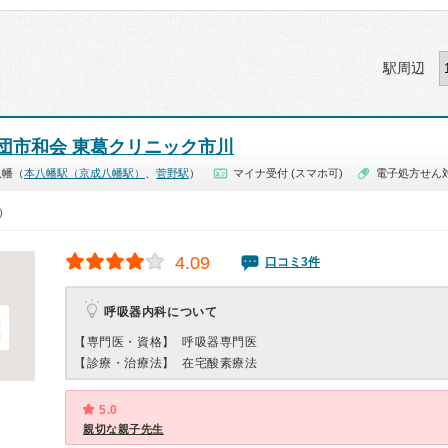
駅周辺
団市和会 東葛クリニック市川
八幡（
本八幡駅（京成八幡駅）
、
菅野駅
）
マイナ受付 (スマホ可)
電子処方せん
0）
4.09
口コミ3件
呼吸器内科について
【専門医・資格】
呼吸器専門医
【診療・治療法】
在宅酸素療法
5.0
親切な親子先生