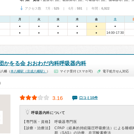
アクセス数 7月：
525
| 6月：
591
| 年間：
6,922
月
火
水
木
金
土
●
●
●
●
●
●
14:00-17:30
●
●
●
●
●
団かをる会 おおわだ内科呼吸器内科
南八幡（
本八幡駅（京成八幡駅）
）
マイナ受付 (スマホ可)
電子処方せん対応
0）
3.16
口コミ10件
呼吸器内科について
【専門医・資格】
呼吸器専門医
【診療・治療法】
CPAP（経鼻的持続陽圧呼吸療法）による睡眠
群（SAS）の治療、在宅酸素療法