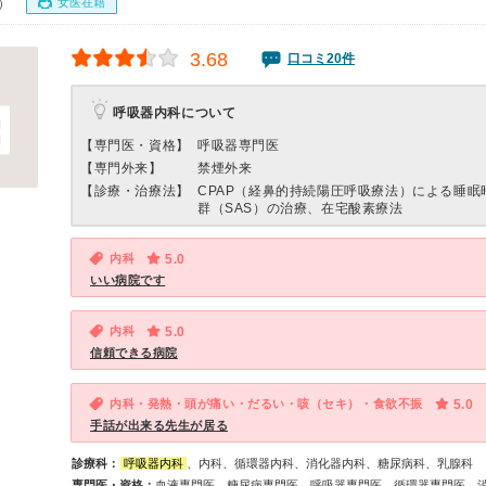
女医在籍
0）
3.68
口コミ20件
呼吸器内科について
【専門医・資格】
呼吸器専門医
【専門外来】
禁煙外来
【診療・治療法】
CPAP（経鼻的持続陽圧呼吸療法）による睡眠
群（SAS）の治療、在宅酸素療法
内科
5.0
いい病院です
内科
5.0
信頼できる病院
内科・発熱・頭が痛い・だるい・咳（セキ）・食欲不振
5.0
手話が出来る先生が居る
診療科：
呼吸器内科
、内科、循環器内科、消化器内科、糖尿病科、乳腺科
専門医・資格：