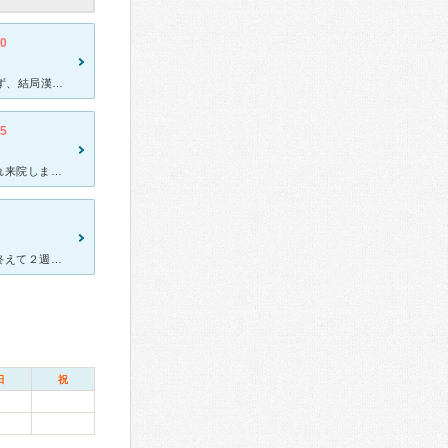
.0
30年以上体調がすぐれずいろいろな医療機関で検査しましたが分からず、結局漢方薬で何とかしのいできました。 保険医の漢方のクリニックが遠いので近くにないかと探したらこちらが見つかり、初めは漢方の処方を
.5
風邪が長引きずっと咳だけおさまらずお友達にこちらの病院を勧められ来院しました。 駅からも近く。 私が行ったときは、そんなに混んでいなかったので30分も待ちませんでした。 土曜日などは混んでいて外
5
もともと風邪をひいて近所の内科にかかっていたのですが、薬を飲み終えて２週間しても咳だけが止まらないままで次第に乾いた咳になり苦しかったので呼吸器科のあるこちらの病院にみてもらうことにしました
日
祝