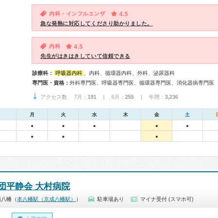
内科・インフルエンザ
4.5
急な発熱に対応してくださり助かりました。
内科
4.5
先生がはきはきしていて信頼できる
診療科：
呼吸器内科
、内科、循環器内科、外科、泌尿器科
専門医・資格：
外科専門医、呼吸器専門医、循環器専門医、消化器病専門医
アクセス数 7月：
191
| 6月：
255
| 年間：
3,236
月
火
水
木
金
土
●
●
●
●
●
●
●
●
団平静会 大村病院
南八幡（
本八幡駅（京成八幡駅）
）
駐車場あり
マイナ受付 (スマホ可)