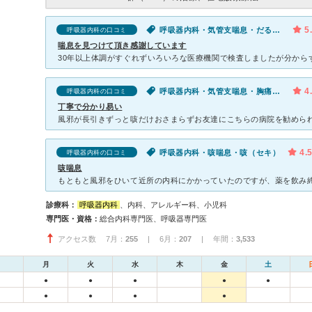
5
呼吸器内科・気管支喘息・だるい・動悸・息切れ・体調不良
呼吸器内科の口コミ
喘息を見つけて頂き感謝しています
4
呼吸器内科・気管支喘息・胸痛・動悸・息切れ・咳（セキ）・喉が痛い
呼吸器内科の口コミ
丁寧で分かり易い
4.
呼吸器内科・咳喘息・咳（セキ）
呼吸器内科の口コミ
咳喘息
診療科：
呼吸器内科
、内科、アレルギー科、小児科
専門医・資格：
総合内科専門医、呼吸器専門医
アクセス数 7月：
255
| 6月：
207
| 年間：
3,533
月
火
水
木
金
土
●
●
●
●
●
●
●
●
●