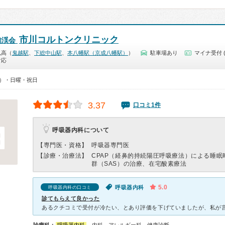
市川コルトンクリニック
雄渓会
鬼高（
鬼越駅
、
下総中山駅
、
本八幡駅（京成八幡駅）
）
駐車場あり
マイナ受付 
対応
00）・日曜・祝日
3.37
口コミ1件
呼吸器内科について
【専門医・資格】
呼吸器専門医
【診療・治療法】
CPAP（経鼻的持続陽圧呼吸療法）による睡眠
群（SAS）の治療、在宅酸素療法
5.0
呼吸器内科
呼吸器内科の口コミ
診てもらえて良かった