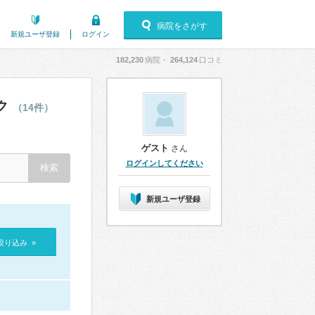
病院をさがす
新規ユーザ登録
ログイン
182,230
病院・
264,124
口コミ
ク
（14件）
ゲスト
さん
ログインしてください
新規ユーザ登録
絞り込み »