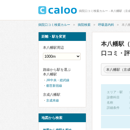
病院口コミ検索カルー - 本八幡駅（京
病院口コミ検索カルー
病院検索
呼吸器内科
本八
距離・駅を変更
本八幡駅
本八幡駅周辺
口コミ・評
本八幡駅（京
路線から駅を選ぶ
本八幡駅
JR中央・総武線
都営新宿線
エリア・駅
京成八幡駅
診療科目
京成本線
名称
詳細条件
地図から検索