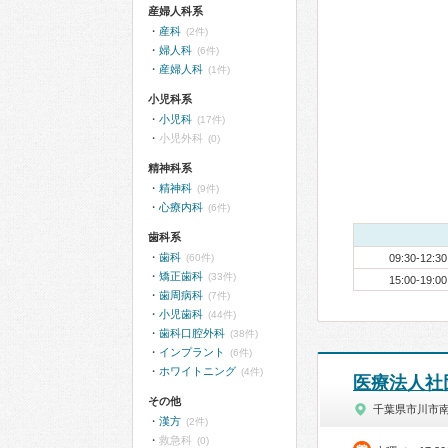
産婦人科系
産科
(2件)
婦人科
(6件)
産婦人科
(1件)
小児科系
小児科
(17件)
小児外科
(0)
精神科系
精神科
(9件)
心療内科
(6件)
歯科系
歯科
(60件)
09:30-12:30
矯正歯科
(33件)
15:00-19:00
歯周病科
(7件)
小児歯科
(44件)
歯科口腔外科
(38件)
インプラント
(6件)
ホワイトニング
(4件)
医療法人社
その他
千葉県市川市
漢方
(2件)
救急科
(0)