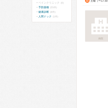
土曜（〜17:3
ペインクリニック
(0)
予防接種
(55件)
健康診断
(8件)
人間ドック
(1件)
病院